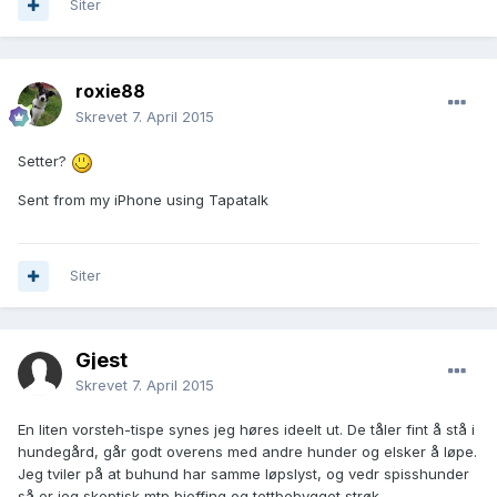
Siter
roxie88
Skrevet
7. April 2015
Setter?
Sent from my iPhone using Tapatalk
Siter
Gjest
Skrevet
7. April 2015
En liten vorsteh-tispe synes jeg høres ideelt ut. De tåler fint å stå i
hundegård, går godt overens med andre hunder og elsker å løpe.
Jeg tviler på at buhund har samme løpslyst, og vedr spisshunder
så er jeg skeptisk mtp bjeffing og tettbebygget strøk.