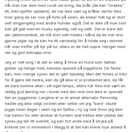
når man har dem med rundt om kring, lite bråk (de kan "snakke"
litt, men bjeffer sjeldent), de har ikke vakt og bråker derfor ikke
hver gang de ser noe gå forbi på veien, de elsker folk og er stort
sett omgjengelig med andre hunder også. Det er ikke så mye som
kan gå galt med en husky egentlig, rett og slett.. Det er bare det
der jaktinnstinktet, de må stort sett holdes i bånd da de mer enn
gjerne jager og de kan ha litt vanskelig for å holde seg i skinnet
når man treffer på dyr på tur, ellers er de helt supre. Henger med
ute og god avknapp inne.
Jeg er helt enig i at det er viktig å finne en hund som faktisk
gidder og henge med, kanskje spesielt på joggeturer. De fleste
kan, men mange synes det er gørr kjedelig. Men det finnes jo triks
for å gjøre det bedre, kan de gå løse er jo problemet løst, da får
de bare komme etter i sitt eget tempo, ellers har flexi line vært en
veldig god løsning her i huset med den ene som ikke er spesielt
fan av joggeturer. Langline er jo et annet alternativ. Personlig
hadde jeg ikke valgt vorsteh eller setter om jeg "bare" skulle
jogge noen dager i uken og en fjelltur i ny og ned (hvor jeg ikke
har behov for eller ønsker at hunden skal trekke eller jobbe) det
synes jeg blir litt overkill, og kan fort ende med å stryke på
kriteriet om ro innimellom i tillegg til at det kan kreve mye arbeid å