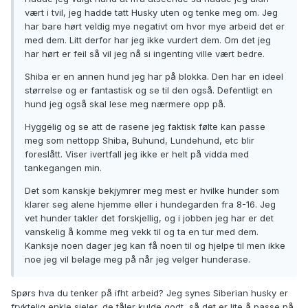
vært i tvil, jeg hadde tatt Husky uten og tenke meg om. Jeg
har bare hørt veldig mye negativt om hvor mye arbeid det er
med dem. Litt derfor har jeg ikke vurdert dem. Om det jeg
har hørt er feil så vil jeg nå si ingenting ville vært bedre.
Shiba er en annen hund jeg har på blokka. Den har en ideel
størrelse og er fantastisk og se til den også. Defentligt en
hund jeg også skal lese meg nærmere opp på.
Hyggelig og se att de rasene jeg faktisk følte kan passe
meg som nettopp Shiba, Buhund, Lundehund, etc blir
foreslått. Viser ivertfall jeg ikke er helt på vidda med
tankegangen min.
Det som kanskje bekjymrer meg mest er hvilke hunder som
klarer seg alene hjemme eller i hundegarden fra 8-16. Jeg
vet hunder takler det forskjellig, og i jobben jeg har er det
vanskelig å komme meg vekk til og ta en tur med dem.
Kanksje noen dager jeg kan få noen til og hjelpe til men ikke
noe jeg vil belage meg på når jeg velger hunderase.
Spørs hva du tenker på ifht arbeid? Jeg synes Siberian husky er
fryktelig enkle sjeler, de tåler kulde godt, så det er lite å passe på