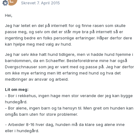
Skrevet
7. April 2015
Hei,
Jeg har leitet en del på internett for og finne rasen som skulle
passe meg, og selv om det er står mye bra på internett så er
ingenting bedre en folks personlige erfaringer. Håper derfor dere
kan hjelpe meg med valg av hund.
Jeg har selv ikke hatt hund tidligere, men vi hadde hund hjemme i
barndommen, da en Schaeffer. Besteforeldrene mine har også
Dvergschnauser som jeg er vant med og passe på. Jeg har derfor
om ikke mye erfaring men litt erfaring med hund og hva det
medbringer av ansvar og arbeid.
Lit om meg:
- Bor i rekkehus, ingen hage men stor verande der jeg kan bygge
hundegård.
- Bor alene, ingen barn og ta hensyn til. Men greit om hunden kan
omgås barn uten for store problemer.
- Arbeider 8-16 hver dag, hunden må da klare seg alene inne
eller i hundegård.