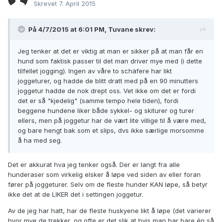
Skrevet
7. April 2015
På 4/7/2015 at 6:01 PM, Tuvane skrev:
Jeg tenker at det er viktig at man er sikker på at man får en
hund som faktisk passer til det man driver mye med (i dette
tilfellet jogging). Ingen av våre to schäfere har likt
joggeturer, og hadde de blitt dratt med på en 90 minutters
joggetur hadde de nok drept oss. Vet ikke om det er fordi
det er så "kjedelig" (samme tempo hele tiden), fordi
beggene hundene liker både sykkel- og skiturer og turer
ellers, men på joggetur har de vært lite villige til å være med,
og bare hengt bak som et slips, dvs ikke særlige morsomme
å ha med seg.
Det er akkurat hva jeg tenker også. Der er langt fra alle
hunderaser som virkelig elsker å løpe ved siden av eller foran
fører på joggeturer. Selv om de fleste hunder KAN løpe, så betyr
ikke det at de LIKER det i settingen joggetur.
Av de jeg har hatt, har de fleste huskyene likt å løpe (det varierer
hvor mye de trekker, og ofte er det slik at hvis man har bare én så