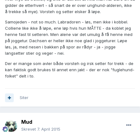
gidder de etterhvert - så snart de er over unghund-alderen, ikke
å trekke så mye). Vorsteh og setter elsker å løpe.
Samojeden - not so much. Labradoren - løs, men ikke i kobbel.
Colliene like ikke å løpe, ene løp hvis hun MÅTTE - da koblet jeg
henne fast til setteren. Men alene var det umulig å få henne med
på joggetur. Dachsen er heller ikke noe glad i joggeturer. Løpe
løs, ja, med nesen i bakken på spor av rådyr - ja - jogge
langsetter stier og veger - nei.
Der er mange som avler både vorsteh og irsk setter for trekk - de
kan faktisk godt brukes til annet enn jakt - der er nok "fuglehund-
folket" delt i to.
Siter
Mud
Skrevet
7. April 2015