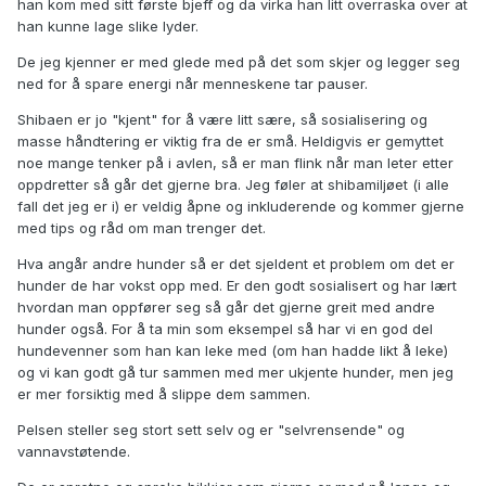
han kom med sitt første bjeff og da virka han litt overraska over at
han kunne lage slike lyder.
De jeg kjenner er med glede med på det som skjer og legger seg
ned for å spare energi når menneskene tar pauser.
Shibaen er jo "kjent" for å være litt sære, så sosialisering og
masse håndtering er viktig fra de er små. Heldigvis er gemyttet
noe mange tenker på i avlen, så er man flink når man leter etter
oppdretter så går det gjerne bra. Jeg føler at shibamiljøet (i alle
fall det jeg er i) er veldig åpne og inkluderende og kommer gjerne
med tips og råd om man trenger det.
Hva angår andre hunder så er det sjeldent et problem om det er
hunder de har vokst opp med. Er den godt sosialisert og har lært
hvordan man oppfører seg så går det gjerne greit med andre
hunder også. For å ta min som eksempel så har vi en god del
hundevenner som han kan leke med (om han hadde likt å leke)
og vi kan godt gå tur sammen med mer ukjente hunder, men jeg
er mer forsiktig med å slippe dem sammen.
Pelsen steller seg stort sett selv og er "selvrensende" og
vannavstøtende.