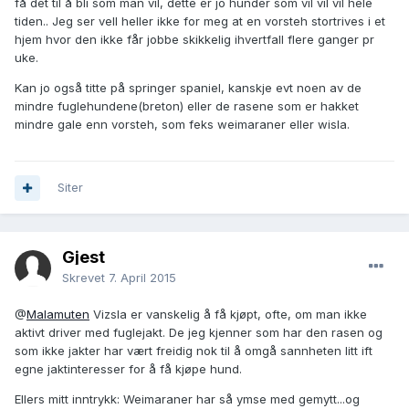
få det til å bli som man vil, dette er jo hunder som vil vil vil hele
tiden.. Jeg ser vell heller ikke for meg at en vorsteh stortrives i et
hjem hvor den ikke får jobbe skikkelig ihvertfall flere ganger pr
uke.
Kan jo også titte på springer spaniel, kanskje evt noen av de
mindre fuglehundene(breton) eller de rasene som er hakket
mindre gale enn vorsteh, som feks weimaraner eller wisla.
Siter
Gjest
Skrevet
7. April 2015
@
Malamuten
Vizsla er vanskelig å få kjøpt, ofte, om man ikke
aktivt driver med fuglejakt. De jeg kjenner som har den rasen og
som ikke jakter har vært freidig nok til å omgå sannheten litt ift
egne jaktinteresser for å få kjøpe hund.
Ellers mitt inntrykk: Weimaraner har så ymse med gemytt...og