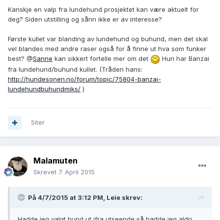
Kanskje en valp fra lundehund prosjektet kan være aktuelt for
deg? Siden utstilling og sånn ikke er av interesse?
Første kullet var blanding av lundehund og buhund, men det skal
vel blandes med andre raser også for å finne ut hva som funker
best? @
Sanne
kan sikkert fortelle mer om det
Hun har Banzai
fra lundehund/buhund kullet. (Tråden hans:
http://hundesonen.no/forum/topic/75804-banzai-
lundehundbuhundmiks/
)
Siter
Malamuten
Skrevet
7. April 2015
På 4/7/2015 at 3:12 PM, Leie skrev:
Hadde jeg valgt hund ut ifra utseende så hadde jeg aldri