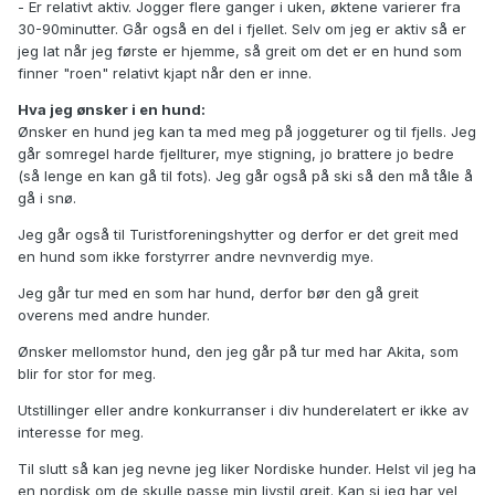
- Er relativt aktiv. Jogger flere ganger i uken, øktene varierer fra
30-90minutter. Går også en del i fjellet. Selv om jeg er aktiv så er
jeg lat når jeg første er hjemme, så greit om det er en hund som
finner "roen" relativt kjapt når den er inne.
Hva jeg ønsker i en hund:
Ønsker en hund jeg kan ta med meg på joggeturer og til fjells. Jeg
går somregel harde fjellturer, mye stigning, jo brattere jo bedre
(så lenge en kan gå til fots). Jeg går også på ski så den må tåle å
gå i snø.
Jeg går også til Turistforeningshytter og derfor er det greit med
en hund som ikke forstyrrer andre nevnverdig mye.
Jeg går tur med en som har hund, derfor bør den gå greit
overens med andre hunder.
Ønsker mellomstor hund, den jeg går på tur med har Akita, som
blir for stor for meg.
Utstillinger eller andre konkurranser i div hunderelatert er ikke av
interesse for meg.
Til slutt så kan jeg nevne jeg liker Nordiske hunder. Helst vil jeg ha
en nordisk om de skulle passe min livstil greit. Kan si jeg har vel