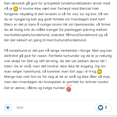
Kan absolutt gå god for prosjektet lundehundklubben driver med
nå ja
Vi kunne ikke vært mer fornøyd med Banzai! Han
fungerer nøyaktig til den bruken vi så for oss; tur og kos. Så om
du er nysgjerrig kan jeg godt fortelle om hverdagen med han!
Ellers er det jo bare å svinge innom nlk sin hjemmeside, så finner
du all mulig info du måtte trenge! De planlegger parring mellom
norrbottenspets/lundehund, islandsk fårhund/lundehund og så
blir det sikkert en gang til med buhund/lundehund.
På lundehund er det per nå lange ventelister i Norge. Men jeg kan
definitivt gå god for rasen. Perfekte turhunder og de er jo naturlig
nok skapt for fjell og røft terreng, da det var jobben deres før i
tiden. De er små, men det hindrer dem ikke litt engang. Og om
man velger hannhund, så kommer man fort opp i 8-9 kg
Mange kan nok fort se for seg at de er små og ikke tåler så mye,
men den hverdagen du forespeiler er perfekt for enhver lundis!
Det er aktive, våkne og livlige hunder
Siter
2