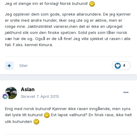
Jeg vil slenge inn et forslag! Norsk buhund!
Jeg opplever dem som gode, spreke allaroundere. De jeg kjenner
er snille med andre hunder, liker seg ute og er aktive, men er
rolige inne. Jaktinstinktet varierer,men det er ikke en utpreget
jakthund slik som den finske spetzen. Solid pels som tåler norsk
vær har de og.. Også er de så fine! Jeg ville sjekket ut rasen i alle
fall. F.eks. kennel Kimura.
Siter
4
Aslan
Skrevet
7. April 2015
Enig med norsk buhund! Kjenner ikke rasen inngående, men syns
det lyste litt buhund
Evt lapsk vallhund? En finsk rase, ikke helt
ulik buhunden