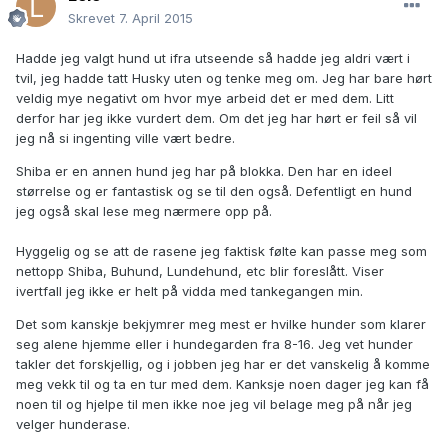
Skrevet
7. April 2015
Hadde jeg valgt hund ut ifra utseende så hadde jeg aldri vært i
tvil, jeg hadde tatt Husky uten og tenke meg om. Jeg har bare hørt
veldig mye negativt om hvor mye arbeid det er med dem. Litt
derfor har jeg ikke vurdert dem. Om det jeg har hørt er feil så vil
jeg nå si ingenting ville vært bedre.
Shiba er en annen hund jeg har på blokka. Den har en ideel
størrelse og er fantastisk og se til den også. Defentligt en hund
jeg også skal lese meg nærmere opp på.
Hyggelig og se att de rasene jeg faktisk følte kan passe meg som
nettopp Shiba, Buhund, Lundehund, etc blir foreslått. Viser
ivertfall jeg ikke er helt på vidda med tankegangen min.
Det som kanskje bekjymrer meg mest er hvilke hunder som klarer
seg alene hjemme eller i hundegarden fra 8-16. Jeg vet hunder
takler det forskjellig, og i jobben jeg har er det vanskelig å komme
meg vekk til og ta en tur med dem. Kanksje noen dager jeg kan få
noen til og hjelpe til men ikke noe jeg vil belage meg på når jeg
velger hunderase.