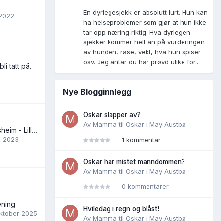
En dyrlegesjekk er absolutt lurt. Hun kan
 2022
ha helseproblemer som gjør at hun ikke
tar opp næring riktig. Hva dyrlegen
sjekker kommer helt an på vurderingen
av hunden, rase, vekt, hva hun spiser
osv. Jeg antar du har prøvd ulike fõr...
bli tatt på.
Nye Blogginnlegg
Oskar slapper av?
Av
Mamma til Oskar
i
May Austbø
Valpe treffe? Jessheim - Lillestrøm
li 2023
1 kommentar
Oskar har mistet manndommen?
Av
Mamma til Oskar
i
May Austbø
0 kommentarer
ening
Hviledag i regn og blåst!
Oktober 2025
Av
Mamma til Oskar
i
May Austbø