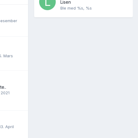
Lisen
Ble med
%s, %s
Desember
5. Mars
te..
l 2021
13. April