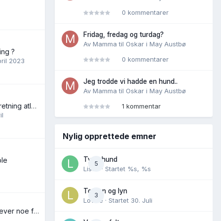
0 kommentarer
Fridag, fredag og turdag?
Av
Mamma til Oskar
i
May Austbø
ing ?
0 kommentarer
pril 2023
Jeg trodde vi hadde en hund..
Av
Mamma til Oskar
i
May Austbø
Noen som avler i retning atletisk bruksschäfer med «mykere» egenskaper
1 kommentar
il
Nylig opprettede emner
Tynn hund
ble
5
Lisen
· Startet
%s, %s
Torden og lyn
3
Lovise
· Startet
30. Juli
Er en golden retriever noe for oss?