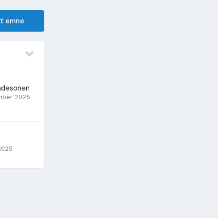
ytt emne
ndesonen
mber 2025
2025