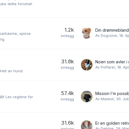
ruke dette forumet.
1.2k
Din drømmebland
, sarkasme, spisse
Av
Dogzone
,
18. A
innlegg
ng.
31.8k
Av
Polfarer
,
18. Apr
innlegg
rett av hund.
57.4k
Mission I'm possi
NB! Les reglene for
Av
Maskot
,
30. Juli
innlegg
31.6k
Av
Debbie
,
29. Mai
innlegg