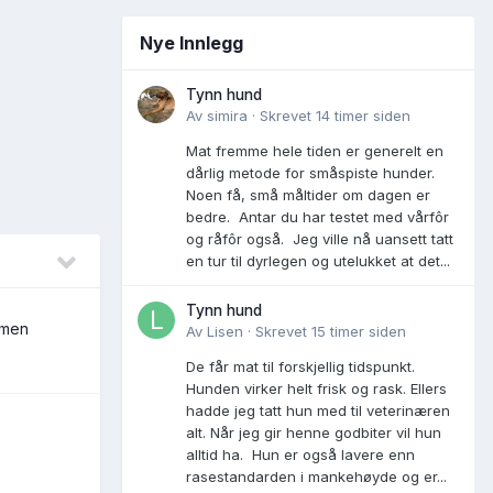
Nye Innlegg
Tynn hund
Av
simira
·
Skrevet
14 timer siden
Mat fremme hele tiden er generelt en
dårlig metode for småspiste hunder.
Noen få, små måltider om dagen er
bedre. Antar du har testet med vårfôr
og råfôr også. Jeg ville nå uansett tatt
en tur til dyrlegen og utelukket at det...
Tynn hund
mmen
Av
Lisen
·
Skrevet
15 timer siden
De får mat til forskjellig tidspunkt.
Hunden virker helt frisk og rask. Ellers
hadde jeg tatt hun med til veterinæren
alt. Når jeg gir henne godbiter vil hun
alltid ha. Hun er også lavere enn
rasestandarden i mankehøyde og er...