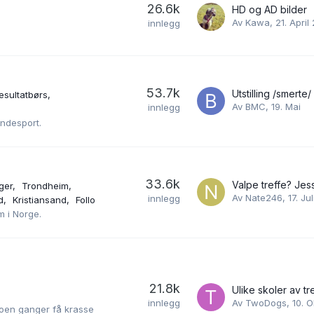
26.6k
HD og AD bilder
Av
Kawa
,
21. April
innlegg
53.7k
Utstilling /smerte/ 
esultatbørs
Av
BMC
,
19. Mai
innlegg
undesport.
33.6k
ger
Trondheim
Av
Nate246
,
17. Ju
innlegg
d
Kristiansand
Follo
m i Norge.
21.8k
Ulike skoler av tr
innlegg
Av
TwoDogs
,
10. 
noen ganger få krasse