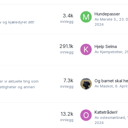
Hundepasser
3.4k
Av
Merete S.
,
23. 
innlegg
 og kjæledyret ditt!
2024
291.1k
Hjelp Selma
Av
Kjempetotter
,
2
innlegg
7.3k
Og barnet skal he
r vi aktuelle ting som
Av
Maskot
,
6. Apri
innlegg
ettigheter og annen
Kattetråden!
13.2k
Av
ostesmørbrød
,
innlegg
2024