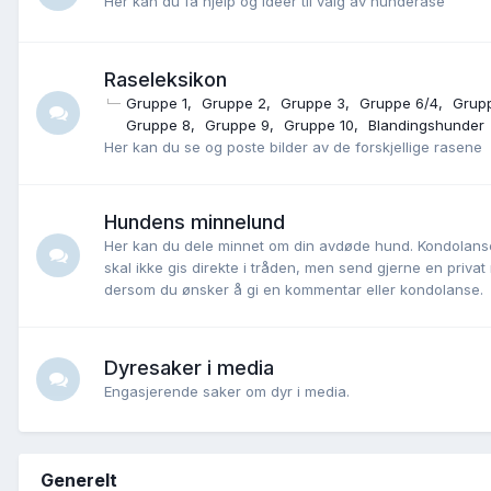
Her kan du få hjelp og ideer til valg av hunderase
Raseleksikon
Gruppe 1
Gruppe 2
Gruppe 3
Gruppe 6/4
Grup
Gruppe 8
Gruppe 9
Gruppe 10
Blandingshunder
Her kan du se og poste bilder av de forskjellige rasene
Hundens minnelund
Her kan du dele minnet om din avdøde hund. Kondolans
skal ikke gis direkte i tråden, men send gjerne en priva
dersom du ønsker å gi en kommentar eller kondolanse.
Dyresaker i media
Engasjerende saker om dyr i media.
Generelt