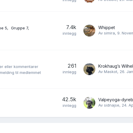
7.4k
Whippet
pe 5
Gruppe 7
Av
simira
,
9. Nove
innlegg
261
Krokhaug’s Wilhel
er eller kommentarer
Av
Maskot
,
26. Ja
innlegg
t melding til medlemmet
42.5k
Av
sidnajse
,
24. Ap
innlegg