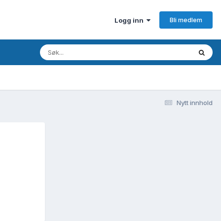
Bli medlem
Logg inn
Nytt innhold