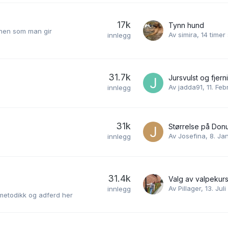
17k
Tynn hund
nnen som man gir
Av
simira
,
14 timer
innlegg
31.7k
Av
jadda91
,
11. Feb
innlegg
31k
Av
Josefina
,
8. Ja
innlegg
31.4k
Valg av valpekur
Av
Pillager
,
13. Juli
innlegg
smetodikk og adferd her