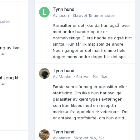
Tynn hund
Av
Lisen
·
Skrevet
15 timer siden
 siden
Parasitter er det ikke da hun også lever
med andre hunder og de er
normalvektige. Ellers hadde de også blitt
smitta. Hun får lik mat som de andre.
Jursvulst og fjerning av livmor.
Noen ganger er det mat fremme hele
ruar
dagen mens andre dager blir det spist...
Tynn hund
Av
Maskot
·
Skrevet
%s, %s
Størrelse på Donut seng til hund
nuar
Første som slår meg er parasitter eller
stoffskifte. Om ikke hun har synlige
parasitter av kjent type i avføringen,
som kan fikses med en reseptfri
s
markkur fra apoteket -> veterinær. Det
er antakelig stoffskifte, om hun alltid...
Tynn hund
Av
simira
·
Skrevet
%s, %s