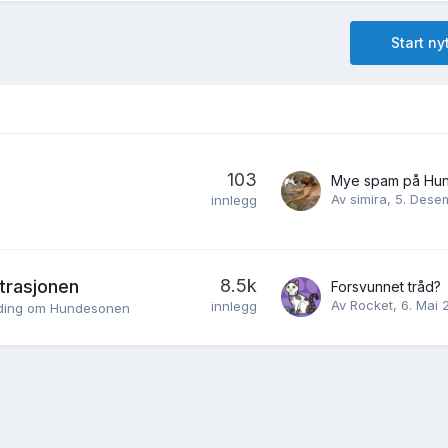
Start n
103
Mye spam på Hu
Av
simira
,
5. Dese
innlegg
8.5k
trasjonen
Forsvunnet tråd?
Av
Rocket
,
6. Mai 
innlegg
melding om Hundesonen