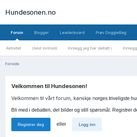
Hundesonen.no
Forum
Blogger
Leaderboard
Prøv DoggieBag
Aktivitet
Ulest innhold
Innlegg jeg har deltatt i
Innlegg
Forside
Velkommen til Hundesonen!
Velkommen til vårt forum, kanskje n
orges triveligste 
Bli med i debatten, del bilder og still spørsmål. Registrer d
eller
Registrer deg
Logg inn