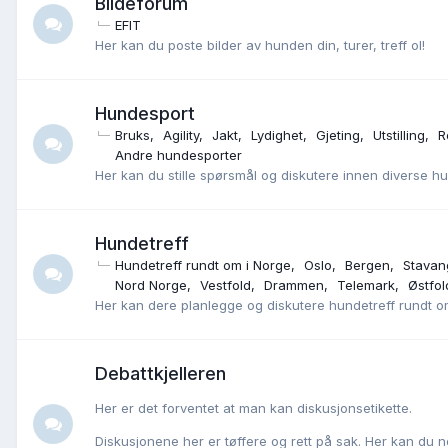
Bildeforum
EFIT
Her kan du poste bilder av hunden din, turer, treff ol!
Hundesport
Bruks
Agility
Jakt
Lydighet
Gjeting
Utstilling
R
Andre hundesporter
Her kan du stille spørsmål og diskutere innen diverse h
Hundetreff
Hundetreff rundt om i Norge
Oslo
Bergen
Stavan
Nord Norge
Vestfold
Drammen
Telemark
Østfol
Her kan dere planlegge og diskutere hundetreff rundt o
Debattkjelleren
Her er det forventet at man kan diskusjonsetikette.
Diskusjonene her er tøffere og rett på sak. Her kan du 