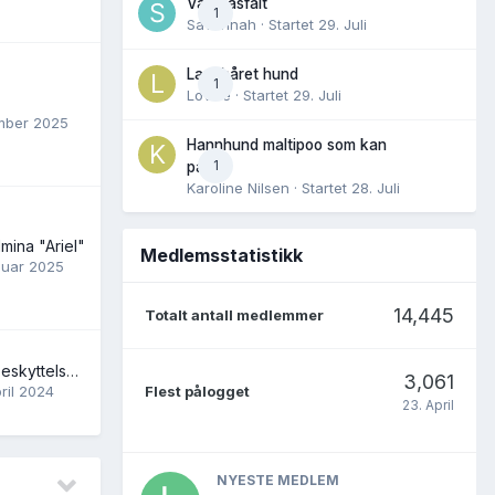
Varm asfalt
1
Savannah
· Startet
29. Juli
Langhåret hund
1
Lovise
· Startet
29. Juli
mber 2025
Hannhund maltipoo som kan
1
parres
Karoline Nilsen
· Startet
28. Juli
mina "Ariel"
Medlemsstatistikk
nuar 2025
14,445
Totalt antall medlemmer
Valpeyoga-dyrebeskyttelsen vil ha forbud
3,061
ril 2024
Flest pålogget
23. April
NYESTE MEDLEM