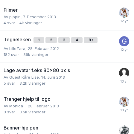
Filmer
Av
pippin
,
7. Desember 2013
4
svar
4k
visninger
Tegneleken
1
2
3
4
8
Av
LilleZara
,
28. Februar 2012
182
svar
36k
visninger
Lage avatar f.eks 80x80 px's
Av
Guest Kåre Lise
,
14. Juni 2013
5
svar
3.2k
visninger
Trenger hjelp til logo
Av
MonicaT
,
28. Februar 2013
3
svar
3.5k
visninger
Banner-hjelpen