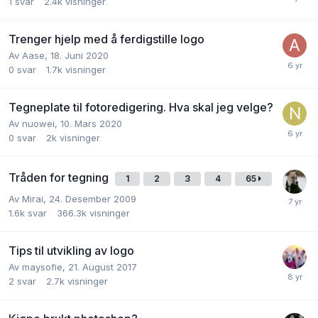
1
svar
2.4k
visninger
Trenger hjelp med å ferdigstille logo
Av
Aase
,
18. Juni 2020
0
svar
1.7k
visninger
Tegneplate til fotoredigering. Hva skal jeg velge?
Av
nuowei
,
10. Mars 2020
0
svar
2k
visninger
Tråden for tegning
1
2
3
4
65
Av
Mirai
,
24. Desember 2009
1.6k
svar
366.3k
visninger
Tips til utvikling av logo
Av
maysofie
,
21. August 2017
2
svar
2.7k
visninger