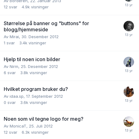
Av
borderen
,
22. Januar 2013
12
svar
4.9k
visninger
Størrelse på banner og "buttons" for
blogg/hjemmeside
Av
Mirai
,
30. Desember 2012
1
svar
3.4k
visninger
Hjelp til noen icon bilder
Av
Nirm
,
25. Desember 2012
6
svar
3.8k
visninger
Hvilket program bruker du?
Av
idaa.sp
,
17. September 2012
0
svar
3.6k
visninger
Noen som vil tegne logo for meg?
Av
MonicaT
,
25. Juli 2012
12
svar
6.3k
visninger