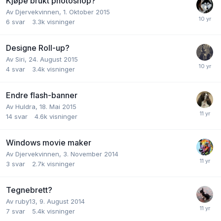
Kjøpe brukt photoshop?
Av
Djervekvinnen
,
1. Oktober 2015
6
svar
3.3k
visninger
Designe Roll-up?
Av
Siri
,
24. August 2015
4
svar
3.4k
visninger
Endre flash-banner
Av
Huldra
,
18. Mai 2015
14
svar
4.6k
visninger
Windows movie maker
Av
Djervekvinnen
,
3. November 2014
3
svar
2.7k
visninger
Tegnebrett?
Av
ruby13
,
9. August 2014
7
svar
5.4k
visninger