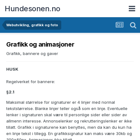
Hundesonen.no
Webutvikling, grafikk og foto
Grafikk og animasjoner
Grafikk, bannere og gaver
HUSK
Regelverket for bannere:
§2.1
Maksimal størrelse for signaturer er 4 linjer med normal
tekststørrelse. Blanke linjer teller også som en linje. Eventuelle
lenker i signaturen skal være til personlige sider eller sider av
allmenn interesse. Annonselenker og rekrutteringslenker er ikke
tillatt. Grafikk i signaturene kan benyttes, men da kan du kun ha
en linje tekst i tillegg. En grafikksignatur kan maks være 30kb og
300x60px. Animasjoner ikke tillatt.