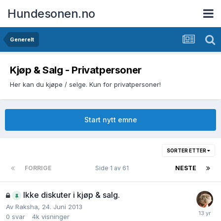
Hundesonen.no
Generelt
Kjøp & Salg - Privatpersoner
Her kan du kjøpe / selge. Kun for privatpersoner!
Start nytt emne
SORTER ETTER
FORRIGE
Side 1 av 61
NESTE
Ikke diskuter i kjøp & salg.
Av
Raksha
,
24. Juni 2013
0
svar
4k
visninger