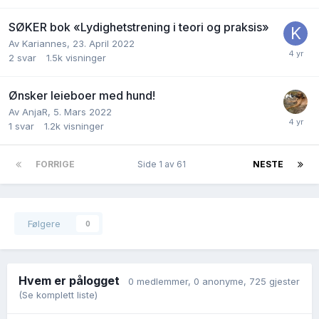
SØKER bok «Lydighetstrening i teori og praksis»
Av
Kariannes
,
23. April 2022
2
svar
1.5k
visninger
Ønsker leieboer med hund!
Av
AnjaR
,
5. Mars 2022
1
svar
1.2k
visninger
FORRIGE
Side 1 av 61
NESTE
Følgere
0
Hvem er pålogget
0 medlemmer
, 0 anonyme, 725 gjester
(Se komplett liste)