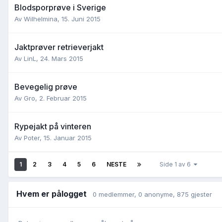
Blodsporprøve i Sverige
Av
Wilhelmina
,
15. Juni 2015
Jaktprøver retrieverjakt
Av
LinL
,
24. Mars 2015
Bevegelig prøve
Av
Gro
,
2. Februar 2015
Rypejakt på vinteren
Av
Poter
,
15. Januar 2015
1
2
3
4
5
6
NESTE
Side 1 av 6
Hvem er pålogget
0 medlemmer
, 0 anonyme, 875 gjester