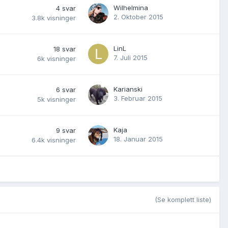
Wilhelmina
4
svar
2. Oktober 2015
3.8k
visninger
LinL
18
svar
7. Juli 2015
6k
visninger
Karianski
6
svar
3. Februar 2015
5k
visninger
Kaja
9
svar
18. Januar 2015
6.4k
visninger
(Se komplett liste)