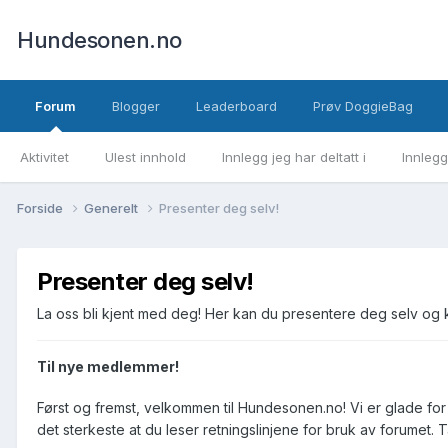
Hundesonen.no
Forum
Blogger
Leaderboard
Prøv DoggieBag
Aktivitet
Ulest innhold
Innlegg jeg har deltatt i
Innlegg
Forside
Generelt
Presenter deg selv!
Presenter deg selv!
La oss bli kjent med deg! Her kan du presentere deg selv og k
Til nye medlemmer!
Først og fremst, velkommen til Hundesonen.no! Vi er glade for 
det sterkeste at du leser retningslinjene for bruk av forumet. 