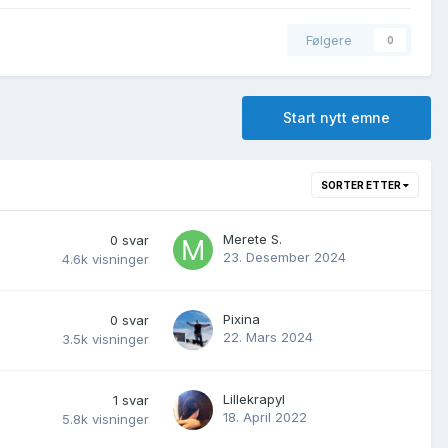
Følgere
0
Start nytt emne
SORTER ETTER
Merete S.
0
svar
23. Desember 2024
4.6k
visninger
Pixina
0
svar
22. Mars 2024
3.5k
visninger
Lillekrapyl
1
svar
18. April 2022
5.8k
visninger