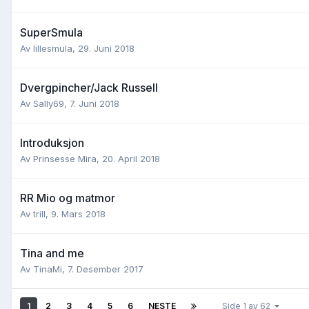
SuperSmula
Av
lillesmula
,
29. Juni 2018
Dvergpincher/Jack Russell
Av
Sally69
,
7. Juni 2018
Introduksjon
Av
Prinsesse Mira
,
20. April 2018
RR Mio og matmor
Av
trill
,
9. Mars 2018
Tina and me
Av
TinaMi
,
7. Desember 2017
1
2
3
4
5
6
NESTE
Side 1 av 62