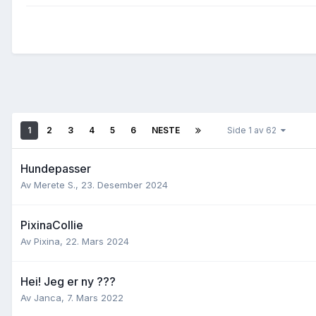
1
2
3
4
5
6
NESTE
Side 1 av 62
Hundepasser
Av
Merete S.
,
23. Desember 2024
PixinaCollie
Av
Pixina
,
22. Mars 2024
Hei! Jeg er ny ???
Av
Janca
,
7. Mars 2022