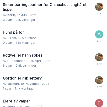
Søker parringspartner for Chihuahua langhåret
tispe.
Av
Karin
,
17. Juni 2022
3
svar
2.1k
visninger
Hund på for
Av
Airam
,
11. Mai 2022
0
svar
1.5k
visninger
Rottweiler hann søkes
Av
Hundemann40
,
5. April 2022
8
svar
2.8k
visninger
Gordon el irsk setter?
Av
Julimari
,
19. November 2021
1
svar
1.4k
visninger
Eiere av valper
Av
Enna
,
4. November 2021