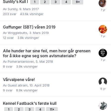
Sunlily's Kull I
1
2
3
4
9
Av
Sunlily
,
9. Mars 2017
203
svar
43.6k
visninger
Gaffunger (SBT) våren 2019
Av
Wrigglebutts
,
3. Mars 2019
12
svar
3.8k
visninger
Alle hunder har sine feil, men hvor går grensen
for å ikke egne seg som avlsmateriale?
Av
Pomeranianlover
,
5. Mai 2018
8
svar
3.9k
visninger
Vårvalpene våre!
Av
Guest atiram
,
10. April 2018
9
svar
8.9k
visninger
Kennel Fastback's første kull
1
2
3
4
11