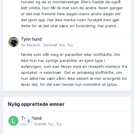
hunder og de er normalvektige. Ellers hadde de også
blitt smitta. Hun får lik mat som de andre. Noen ganger
er det mat fremme hele dagen mens andre dager blir
det spist opp. Har ikke merka noen forskjell men gjør
dette for at det skal være en forandring. Har prøvd...
Tynn hund
Av
Maskot
·
Skrevet
%s, %s
Første som slår meg er parasitter eller stoffskifte. Om
ikke hun har synlige parasitter av kjent type i
avføringen, som kan fikses med en reseptfri markkur fra
apoteket -> veterinær. Det er antakelig stoffskifte, om
hun alltid har vært sånn. Ikke sikkert at mer energirikt for
løser det, for det kan hende hun instinktivt vil spise...
Nylig opprettede emner
Tynn hund
6
Lisen
· Startet
%s, %s