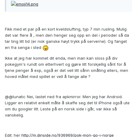
Fikk med et par på en kort kveldslufting, typ 7 min rusling. Mulig
det var flere å , men den henger seg opp en del i perioder så da
tar ting litt tid (er nok ganske høyt trykk på serverne). Og fanget
en fra senga i sted
Ikke at jeg har kommet dit enda, men man kan sloss på div
pokegym's rundt om etterhvert og gjøre litt forskjellig sånt for å
tjene penger å exp, også er det vell litt sånn småting ellers, men
hoved målet med spillet er vell å fange alle ?
@@lunatic Nei, lastet ned fra apkmirror. Men jeg har Android.
Ligger en relativt enkelt måte å skaffe seg det til iPhone også ute
om du googler litt. Leste på en norsk side i går, var ikke så
vanskelig.
Edit: her
http://m.dinside.no/936969/pok-mon-go-i-norge