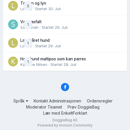
Torden og lyn
3
Lovise
· Startet
30. Juli
Varm asfalt
1
Savannah
· Startet
29. Juli
Langhåret hund
1
Lovise
· Startet
29. Juli
Hannhund maltipoo som kan parres
1
Karoline Nilsen
· Startet
28. Juli
Språk
Kontakt Administrasjonen
Ordensregler
Moderator Teamet
Prøv DoggieBag
Lær med EnkeltForklart
DoggieBag AS
Powered by Invision Community