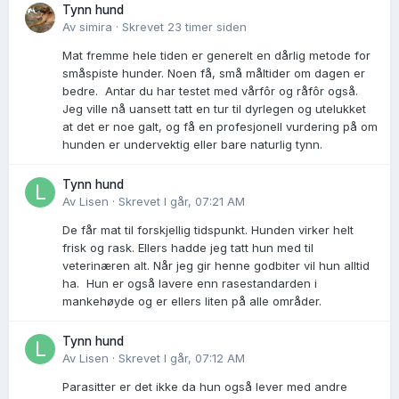
Tynn hund
Av
simira
·
Skrevet
23 timer siden
Mat fremme hele tiden er generelt en dårlig metode for
småspiste hunder. Noen få, små måltider om dagen er
bedre. Antar du har testet med vårfôr og råfôr også.
Jeg ville nå uansett tatt en tur til dyrlegen og utelukket
at det er noe galt, og få en profesjonell vurdering på om
hunden er undervektig eller bare naturlig tynn.
Tynn hund
Av
Lisen
·
Skrevet
I går, 07:21 AM
De får mat til forskjellig tidspunkt. Hunden virker helt
frisk og rask. Ellers hadde jeg tatt hun med til
veterinæren alt. Når jeg gir henne godbiter vil hun alltid
ha. Hun er også lavere enn rasestandarden i
mankehøyde og er ellers liten på alle områder.
Tynn hund
Av
Lisen
·
Skrevet
I går, 07:12 AM
Parasitter er det ikke da hun også lever med andre