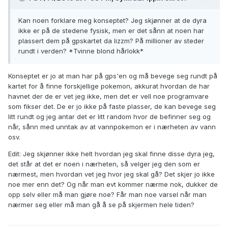
Kan noen forklare meg konseptet? Jeg skjønner at de dyra
ikke er på de stedene fysisk, men er det sånn at noen har
plassert dem på gpskartet da lizzm? På millioner av steder
rundt i verden? *Tvinne blond hårlokk*
Konseptet er jo at man har på gps'en og må bevege seg rundt på
kartet for å finne forskjellige pokemon, akkurat hvordan de har
havnet der de er vet jeg ikke, men det er vell noe programvare
som fikser det. De er jo ikke på faste plasser, de kan bevege seg
litt rundt og jeg antar det er litt random hvor de befinner seg og
når, sånn med unntak av at vannpokemon er i nærheten av vann
osv.
Edit: Jeg skjønner ikke helt hvordan jeg skal finne disse dyra jeg,
det står at det er noen i nærheten, så velger jeg den som er
nærmest, men hvordan vet jeg hvor jeg skal gå? Det skjer jo ikke
noe mer enn det? Og når man evt kommer nærme nok, dukker de
opp selv eller må man gjøre noe? Får man noe varsel når man
nærmer seg eller må man gå å se på skjermen hele tiden?