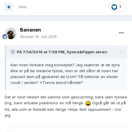
Siter
1
Bananen
Skrevet
14. Juli 2016
På 7/14/2016 at 7:58 PM,
Symra&Pippin
skrev:
Kan noen forklare meg konseptet? Jeg skjønner at de dyra
ikke er på de stedene fysisk, men er det sånn at noen har
plassert dem på gpskartet da lizzm? På millioner av steder
rundt i verden? *Tvinne blond hårlokk*
Det er visst nesten det samme som geocaching, bare uten fysiske
ting, bare virtuelle pokémons en må fange.
Også går de ut på
tid, alle som er tilstede kan fange. Hmja. Kort oppsummert - tror
jeg.