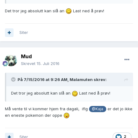
Det tror jeg absolutt kan slå an
Last ned å prøv!
Siter
Mud
Skrevet
15. Juli 2016
På 7/15/2016 at 9:26 AM,
Malamuten
skrev:
Det tror jeg absolutt kan slå an
Last ned å prøv!
Må vente til vi kommer hjem fra dagali, iflg
er det jo ikke
@Kaja
en eneste pokemon der oppe
Siter
2