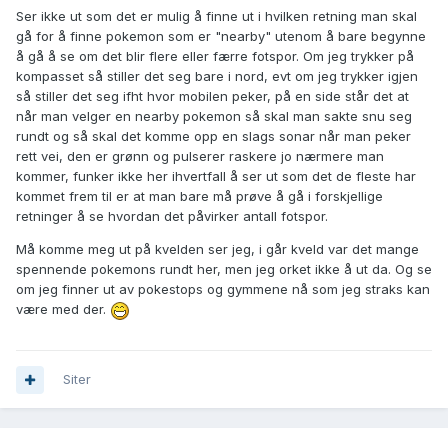
Ser ikke ut som det er mulig å finne ut i hvilken retning man skal
gå for å finne pokemon som er "nearby" utenom å bare begynne
å gå å se om det blir flere eller færre fotspor. Om jeg trykker på
kompasset så stiller det seg bare i nord, evt om jeg trykker igjen
så stiller det seg ifht hvor mobilen peker, på en side står det at
når man velger en nearby pokemon så skal man sakte snu seg
rundt og så skal det komme opp en slags sonar når man peker
rett vei, den er grønn og pulserer raskere jo nærmere man
kommer, funker ikke her ihvertfall å ser ut som det de fleste har
kommet frem til er at man bare må prøve å gå i forskjellige
retninger å se hvordan det påvirker antall fotspor.
Må komme meg ut på kvelden ser jeg, i går kveld var det mange
spennende pokemons rundt her, men jeg orket ikke å ut da. Og se
om jeg finner ut av pokestops og gymmene nå som jeg straks kan
være med der.
Siter