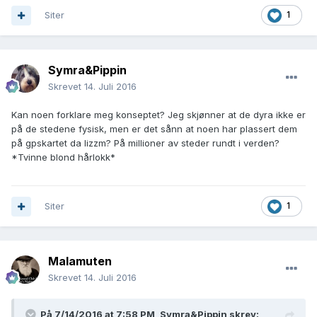
Siter
1
Symra&Pippin
Skrevet
14. Juli 2016
Kan noen forklare meg konseptet? Jeg skjønner at de dyra ikke er
på de stedene fysisk, men er det sånn at noen har plassert dem
på gpskartet da lizzm? På millioner av steder rundt i verden?
*Tvinne blond hårlokk*
Siter
1
Malamuten
Skrevet
14. Juli 2016
På 7/14/2016 at 7:58 PM,
Symra&Pippin
skrev: