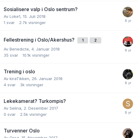
Sosialisere valp i Oslo sentrum?
Av
Loke1
,
15. Juli 2018
1
svar
2.7k
visninger
Fellestrening i Oslo/Akershus?
1
2
Av
Benedicte
,
4. Januar 2018
35
svar
10.1k
visninger
Trening i oslo
Av
kiraTikken
,
26. Januar 2018
4
svar
3k
visninger
Lekekamerat? Turkompis?
Av
Selina
,
2. Desember 2017
0
svar
2.5k
visninger
Turvenner Oslo
Av
Orca
,
15. November 2017