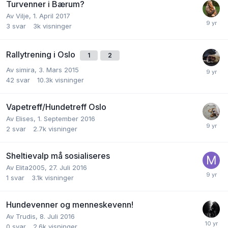
Turvenner i Bærum?
Av
Vilje
,
1. April 2017
3
svar
3k
visninger
Rallytrening i Oslo
1
2
Av
simira
,
3. Mars 2015
42
svar
10.3k
visninger
Vapetreff/Hundetreff Oslo
Av
Elises
,
1. September 2016
2
svar
2.7k
visninger
Sheltievalp må sosialiseres
Av
Elita2005
,
27. Juli 2016
1
svar
3.1k
visninger
Hundevenner og menneskevenn!
Av
Trudis
,
8. Juli 2016
0
svar
2.6k
visninger