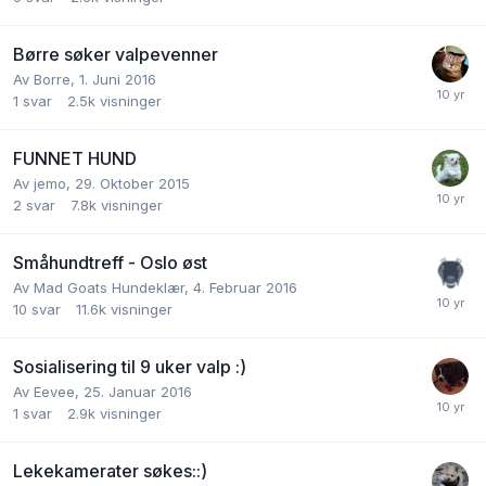
Børre søker valpevenner
Av
Borre
,
1. Juni 2016
1
svar
2.5k
visninger
FUNNET HUND
Av
jemo
,
29. Oktober 2015
2
svar
7.8k
visninger
Småhundtreff - Oslo øst
Av
Mad Goats Hundeklær
,
4. Februar 2016
10
svar
11.6k
visninger
Sosialisering til 9 uker valp :)
Av
Eevee
,
25. Januar 2016
1
svar
2.9k
visninger
Lekekamerater søkes::)