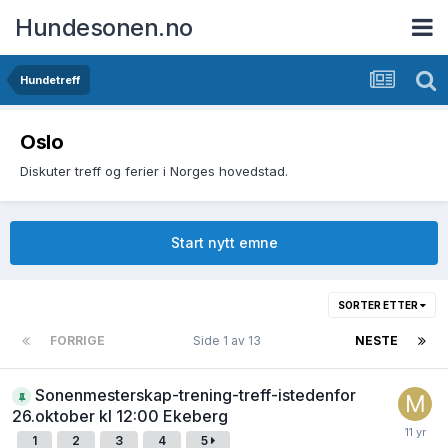
Hundesonen.no
Hundetreff
Oslo
Diskuter treff og ferier i Norges hovedstad.
Start nytt emne
SORTER ETTER
FORRIGE
Side 1 av 13
NESTE
Sonenmesterskap-trening-treff-istedenfor
26.oktober kl 12:00 Ekeberg
1
2
3
4
5