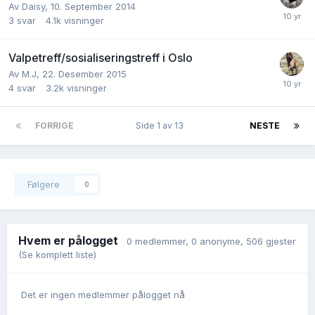
Av
Daisy
,
10. September 2014
3
svar
4.1k
visninger
Valpetreff/sosialiseringstreff i Oslo
Av
M.J
,
22. Desember 2015
4
svar
3.2k
visninger
FORRIGE
Side 1 av 13
NESTE
Følgere
0
Hvem er pålogget
0 medlemmer
, 0 anonyme, 506 gjester
(Se komplett liste)
Det er ingen medlemmer pålogget nå