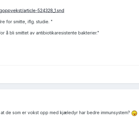
ogoppvekst/article-524328_1.snd
 for smitte, iflg. studie. "
or å bli smittet av antibiotikaresistente bakterier."
t at de som er vokst opp med kjæledyr har bedre immunsystem?