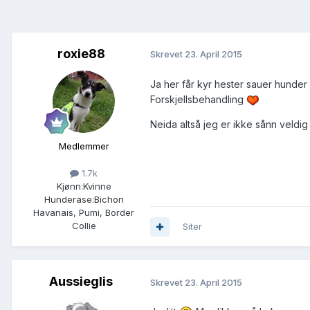
roxie88
Skrevet
23. April 2015
Ja her får kyr hester sauer hunder 
Forskjellsbehandling
Neida altså jeg er ikke sånn veldig
Medlemmer
1.7k
Kjønn:
Kvinne
Hunderase:
Bichon
Havanais, Pumi, Border
Collie
Siter
Aussieglis
Skrevet
23. April 2015