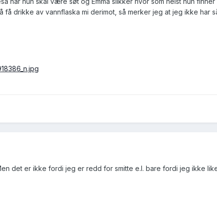
sa når hun skal være søt og Emma slikker hvor som helst hun finner
å få drikke av vannflaska mi derimot, så merker jeg at jeg ikke har så
n det er ikke fordi jeg er redd for smitte e.l. bare fordi jeg ikke like