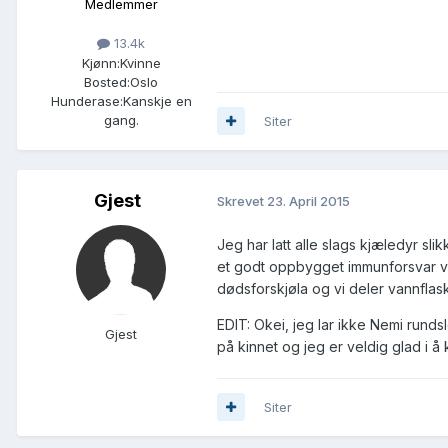
Medlemmer
13.4k
Kjønn:
Kvinne
Bosted:
Oslo
Hunderase:
Kanskje en
gang.
Siter
Gjest
Skrevet
23. April 2015
Jeg har latt alle slags kjæledyr sli
et godt oppbygget immunforsvar vet
dødsforskjøla og vi deler vannflas
EDIT: Okei, jeg lar ikke Nemi rundsl
Gjest
på kinnet og jeg er veldig glad i å
Siter