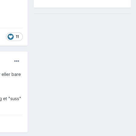
11
 eller bare
eg et "suss"