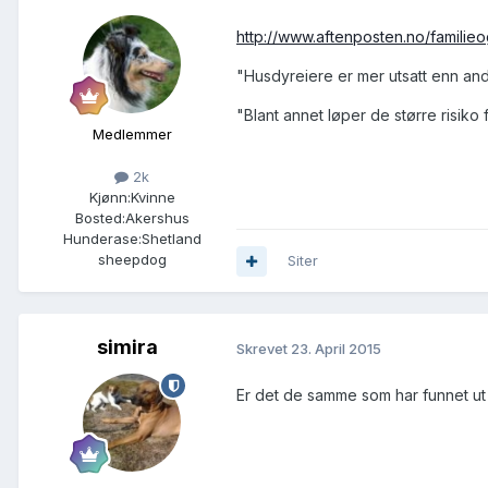
http://www.aftenposten.no/familie
"Husdyreiere er mer utsatt enn andre
"Blant annet løper de større risiko f
Medlemmer
2k
Kjønn:
Kvinne
Bosted:
Akershus
Hunderase:
Shetland
sheepdog
Siter
simira
Skrevet
23. April 2015
Er det de samme som har funnet u