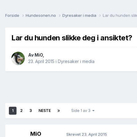
Forside
Hundesonen.no
Dyresaker i media
Lar du hunden slik
Lar du hunden slikke deg i ansiktet?
Av
MiO
,
23. April 2015
i
Dyresaker i media
1
2
3
NESTE
Side 1 av 3
MiO
Skrevet
23. April 2015