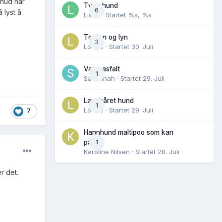
 hud når
Tynn hund
6
 lyst å
Lisen
· Startet
%s, %s
Torden og lyn
3
Lovise
· Startet
30. Juli
Varm asfalt
1
Savannah
· Startet
29. Juli
Langhåret hund
1
Lovise
· Startet
29. Juli
7
Hannhund maltipoo som kan
1
parres
Karoline Nilsen
· Startet
28. Juli
r det.