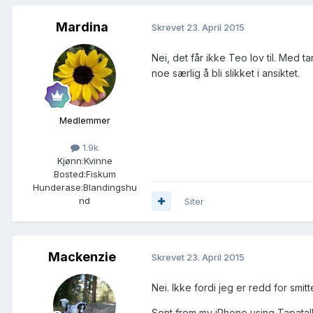
Mardina
Skrevet
23. April 2015
Nei, det får ikke Teo lov til. Med 
noe særlig å bli slikket i ansiktet.
Medlemmer
1.9k
Kjønn:
Kvinne
Bosted:
Fiskum
Hunderase:
Blandingshu
nd
Siter
Mackenzie
Skrevet
23. April 2015
Nei. Ikke fordi jeg er redd for smit
Sent from my iPhone using Tapatal