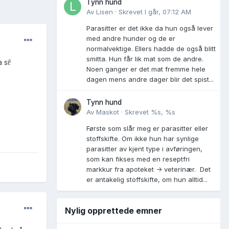
Tynn hund
Av
Lisen
·
Skrevet
I går, 07:12 AM
Parasitter er det ikke da hun også lever
med andre hunder og de er
normalvektige. Ellers hadde de også blitt
smitta. Hun får lik mat som de andre.
 si!
Noen ganger er det mat fremme hele
dagen mens andre dager blir det spist...
Tynn hund
Av
Maskot
·
Skrevet
%s, %s
Første som slår meg er parasitter eller
stoffskifte. Om ikke hun har synlige
parasitter av kjent type i avføringen,
som kan fikses med en reseptfri
markkur fra apoteket -> veterinær. Det
er antakelig stoffskifte, om hun alltid...
Nylig opprettede emner