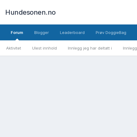
Hundesonen.no
Forum
Blogger
Leaderboard
Prøv DoggieBag
Aktivitet
Ulest innhold
Innlegg jeg har deltatt i
Innlegg