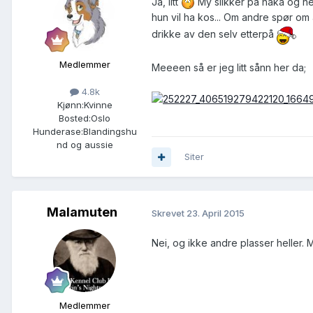
Ja, litt
My slikker på haka og ne
hun vil ha kos... Om andre spør om 
drikke av den selv etterpå
Medlemmer
Meeeen så er jeg litt sånn her da;
4.8k
Kjønn:
Kvinne
Bosted:
Oslo
Hunderase:
Blandingshu
nd og aussie
Siter
Malamuten
Skrevet
23. April 2015
Nei, og ikke andre plasser heller. Me
Medlemmer