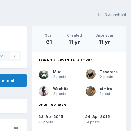
Nytt innhold
Svar
Created
Siste svar
61
11 yr
11 yr
re
0
TOP POSTERS IN THIS TOPIC
Mud
Teserere
2 posts
2 posts
i emnet
Wachita
simira
2 posts
1 post
POPULAR DAYS
23. Apr 2015
24. Apr 2015
41 posts
19 posts