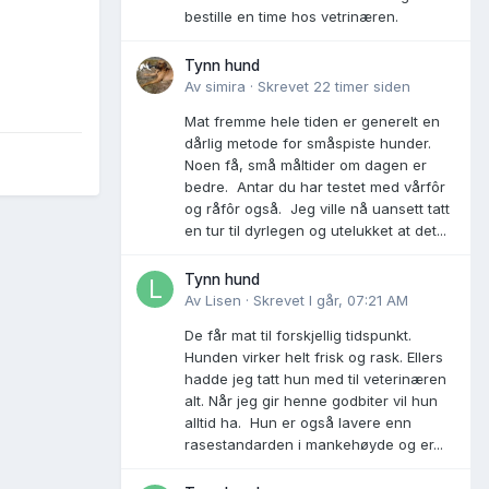
bestille en time hos vetrinæren.
Tynn hund
Av
simira
·
Skrevet
22 timer siden
Mat fremme hele tiden er generelt en
dårlig metode for småspiste hunder.
Noen få, små måltider om dagen er
bedre. Antar du har testet med vårfôr
og råfôr også. Jeg ville nå uansett tatt
en tur til dyrlegen og utelukket at det...
Tynn hund
Av
Lisen
·
Skrevet
I går, 07:21 AM
De får mat til forskjellig tidspunkt.
Hunden virker helt frisk og rask. Ellers
hadde jeg tatt hun med til veterinæren
alt. Når jeg gir henne godbiter vil hun
alltid ha. Hun er også lavere enn
rasestandarden i mankehøyde og er...