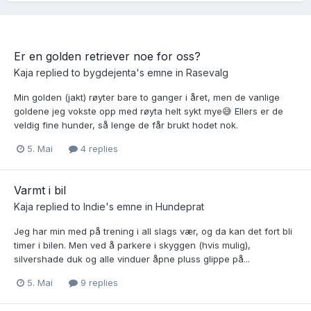
Er en golden retriever noe for oss?
Kaja
replied to
bygdejenta
's emne in
Rasevalg
Min golden (jakt) røyter bare to ganger i året, men de vanlige
goldene jeg vokste opp med røyta helt sykt mye😅 Ellers er de
veldig fine hunder, så lenge de får brukt hodet nok.
5. Mai
4 replies
Varmt i bil
Kaja
replied to
Indie
's emne in
Hundeprat
Jeg har min med på trening i all slags vær, og da kan det fort bli
timer i bilen. Men ved å parkere i skyggen (hvis mulig),
silvershade duk og alle vinduer åpne pluss glippe på...
5. Mai
9 replies