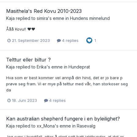
Masithela's Red Kovu 2010-2023
Kaja
replied to
simira
's emne in
Hundens minnelund
Ååå Kovu!! ❤️❤️
21. September 2023
4 replies
1
Telttur eller biltur ?
Kaja
replied to
Erika
's emne in
Hundeprat
Hva som er best kommer vel annpå din hind, det er jo bare p
prøve seg fram. Vi er mye på telttur med vår, han storkoser seg
da
18. Juni 2023
4 replies
Kan australian shepherd fungere i en byleilighet?
Kaja
replied to
xx_Mona
's emne in
Rasevalg
Jeg syns i hvertfall, etter å stort sett hatt jakthunder, at det er