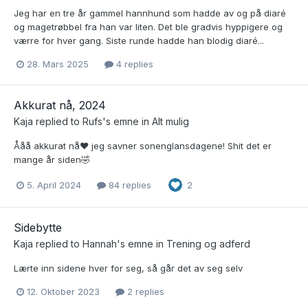
Jeg har en tre år gammel hannhund som hadde av og på diaré
og magetrøbbel fra han var liten. Det ble gradvis hyppigere og
værre for hver gang. Siste runde hadde han blodig diaré...
28. Mars 2025
4 replies
Akkurat nå, 2024
Kaja
replied to
Rufs
's emne in
Alt mulig
Ååå akkurat nå❤️ jeg savner sonenglansdagene! Shit det er
mange år siden🤣
5. April 2024
84 replies
2
Sidebytte
Kaja
replied to
Hannah
's emne in
Trening og adferd
Lærte inn sidene hver for seg, så går det av seg selv
12. Oktober 2023
2 replies