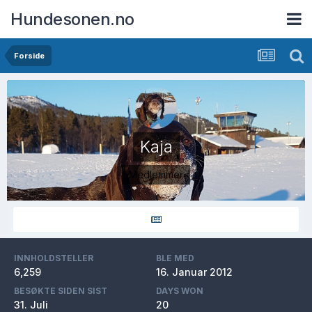
Hundesonen.no
Forside
Kaja
Medlemmer
INNHOLDSTELLER
BLE MED
6,259
16. Januar 2012
BESØKTE SIDEN SIST
DAYS WON
31. Juli
20