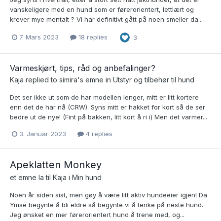
vanskeligere med en hund som er førerorientert, lettlært og
krever mye mentalt ? Vi har definitivt gått på noen smeller da...
7. Mars 2023
18 replies
3
Varmeskjørt, tips, råd og anbefalinger?
Kaja
replied to
simira
's emne in
Utstyr og tilbehør til hund
Det ser ikke ut som de har modellen lenger, mitt er litt kortere
enn det de har nå (CRW). Syns mitt er hakket for kort så de ser
bedre ut de nye! (Fint på bakken, litt kort å ri i) Men det varmer...
3. Januar 2023
4 replies
Apeklatten Monkey
et emne la til
Kaja
i
Min hund
Noen år siden sist, men gøy å være litt aktiv hundeeier igjen! Da
Ymse begynte å bli eldre så begynte vi å tenke på neste hund.
Jeg ønsket en mer førerorientert hund å trene med, og...