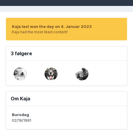
Kaja last won the day on 4. Januar 2023
Kaja had the most liked content!
3 følgere
Om Kaja
Bursdag
02/19/1991