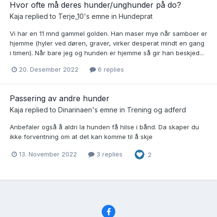
Hvor ofte må deres hunder/unghunder på do?
Kaja
replied to
Terje_10
's emne in
Hundeprat
Vi har en 11 mnd gammel golden. Han maser mye når samboer er
hjemme (hyler ved døren, graver, virker desperat mindt en gang
i timen). Når bare jeg og hunden er hjemme så gir han beskjed...
20. Desember 2022
6 replies
Passering av andre hunder
Kaja
replied to
Dinarinaen
's emne in
Trening og adferd
Anbefaler også å aldri la hunden få hilse i bånd. Da skaper du
ikke forventning om at det kan komme til å skje
13. November 2022
3 replies
2