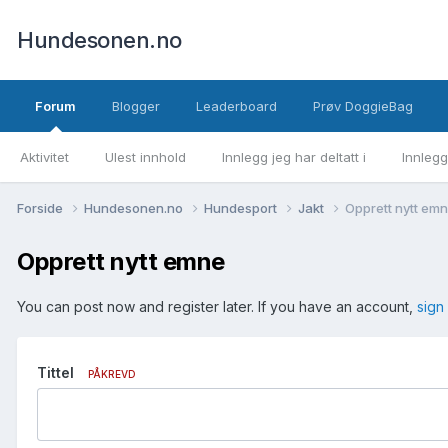
Hundesonen.no
Forum
Blogger
Leaderboard
Prøv DoggieBag
Aktivitet
Ulest innhold
Innlegg jeg har deltatt i
Innlegg
Forside
Hundesonen.no
Hundesport
Jakt
Opprett nytt em
Opprett nytt emne
You can post now and register later. If you have an account,
sign
Tittel
PÅKREVD