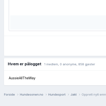
Hvem er pålogget
1 medlem
, 0 anonyme, 858 gjester
AussieAllTheWay
Forside
Hundesonen.no
Hundesport
Jakt
Opprett nytt em