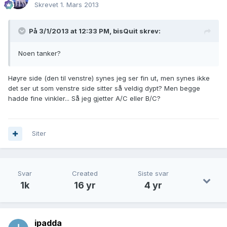
Skrevet
1. Mars 2013
På 3/1/2013 at 12:33 PM, bisQuit skrev:
Noen tanker?
Høyre side (den til venstre) synes jeg ser fin ut, men synes ikke
det ser ut som venstre side sitter så veldig dypt? Men begge
hadde fine vinkler... Så jeg gjetter A/C eller B/C?
Siter
Svar
Created
Siste svar
1k
16 yr
4 yr
ipadda