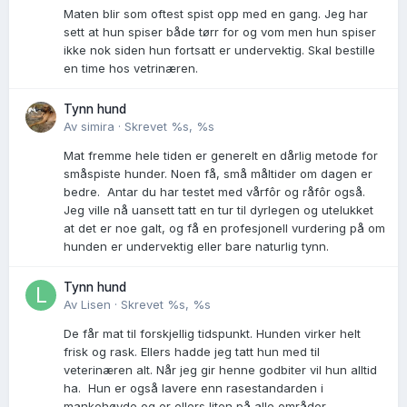
Maten blir som oftest spist opp med en gang. Jeg har
sett at hun spiser både tørr for og vom men hun spiser
ikke nok siden hun fortsatt er undervektig. Skal bestille
en time hos vetrinæren.
Tynn hund
Av
simira
·
Skrevet
%s, %s
Mat fremme hele tiden er generelt en dårlig metode for
småspiste hunder. Noen få, små måltider om dagen er
bedre. Antar du har testet med vårfôr og råfôr også.
Jeg ville nå uansett tatt en tur til dyrlegen og utelukket
at det er noe galt, og få en profesjonell vurdering på om
hunden er undervektig eller bare naturlig tynn.
Tynn hund
Av
Lisen
·
Skrevet
%s, %s
De får mat til forskjellig tidspunkt. Hunden virker helt
frisk og rask. Ellers hadde jeg tatt hun med til
veterinæren alt. Når jeg gir henne godbiter vil hun alltid
ha. Hun er også lavere enn rasestandarden i
mankehøyde og er ellers liten på alle områder.