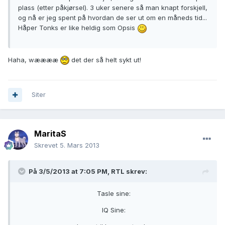
plass (etter påkjørsel). 3 uker senere så man knapt forskjell,
og nå er jeg spent på hvordan de ser ut om en måneds tid...
Håper Tonks er like heldig som Opsis
Haha, wææææ
det der så helt sykt ut!
Siter
MaritaS
Skrevet
5. Mars 2013
På 3/5/2013 at 7:05 PM, RTL skrev:
Tasle sine:
IQ Sine: