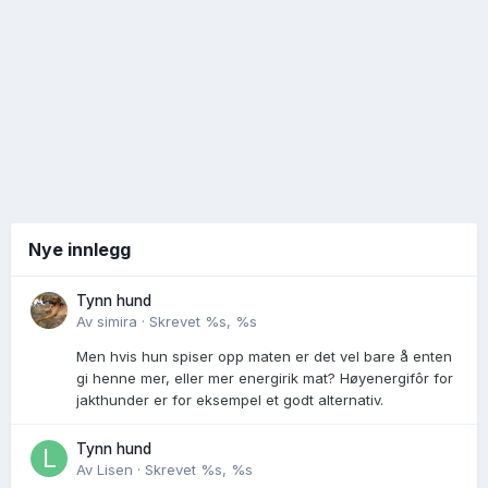
Nye innlegg
Tynn hund
Av
simira
·
Skrevet
%s, %s
Men hvis hun spiser opp maten er det vel bare å enten
gi henne mer, eller mer energirik mat? Høyenergifôr for
jakthunder er for eksempel et godt alternativ.
Tynn hund
Av
Lisen
·
Skrevet
%s, %s