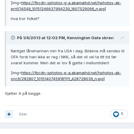
[img=
https://fbcdn-sphotos-g-a.akamaihd.net/hphotos-ak-
prn1/14549_10151246637994230_1607529066_n.jpg]
Hva tror folket?
På 1/4/2013 at 12:02 PM, Kensington Gate skrev:
Røntget lånehannen min fra USA i dag. Bildene må sendes til
OFA fordi han ikke er reg i NKK, så det vil vel ta litt tid før
svaret kommer. Men det er lov å gjette i mellomtiden!
[img=
https://fbcdn-sphotos-e-a.akamaihd.net/hphotos-ak-
snc6/282807_10151407459181111_428728039_n.jpg]
Gjetter A på begge.
Siter
1