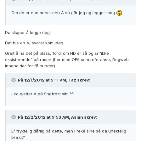
Om de er noe annet enn A så går jeg og legger meg
Du slipper å legge deg!
Det ble en A, svaret kom idag.
Greit å ha det på plass, fordi om HD er så og si "ikke
eksisterende" på rasen (her med OFA som referanse, Dogweb
inneholder for få hunder)
På 12/1/2012 at 5:11 PM, Taz skrev:
Jeg gjetter A på Snøfrost sitt. ^^
På 12/2/2012 at 9:53 AM, Aslan skrev:
Er fryktelig dårlig på dette, men Freke sine så da unektelig
bra ut?