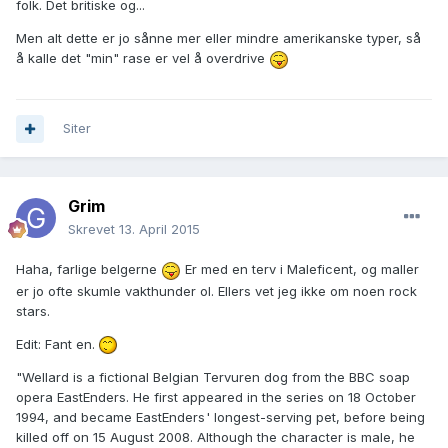
folk. Det britiske og...
Men alt dette er jo sånne mer eller mindre amerikanske typer, så
å kalle det "min" rase er vel å overdrive
Siter
Grim
Skrevet
13. April 2015
Haha, farlige belgerne
Er med en terv i Maleficent, og maller
er jo ofte skumle vakthunder ol. Ellers vet jeg ikke om noen rock
stars.
Edit: Fant en.
"Wellard is a fictional Belgian Tervuren dog from the BBC soap
opera EastEnders. He first appeared in the series on 18 October
1994, and became EastEnders '​ longest-serving pet, before being
killed off on 15 August 2008. Although the character is male, he