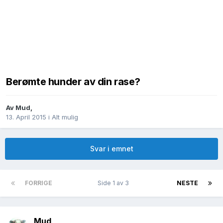
Berømte hunder av din rase?
Av
Mud
,
13. April 2015
i
Alt mulig
Svar i emnet
FORRIGE
Side 1 av 3
NESTE
Mud