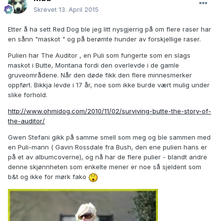
Skrevet
13. April 2015
Etter å ha sett Red Dog ble jeg litt nysgjerrig på om flere raser har
en sånn "maskot " og på berømte hunder av forskjellige raser.
Pulien har The Auditor , en Puli som fungerte som en slags
maskot i Butte, Montana fordi den overlevde i de gamle
gruveområdene. Når den døde fikk den flere minnesmerker
oppført. Bikkja levde i 17 år, noe som ikke burde vært mulig under
slike forhold.
http://www.ohmidog.com/2010/11/02/surviving-butte-the-story-of-
the-auditor/
Gwen Stefani gikk på samme smell som meg og ble sammen med
en Puli-mann ( Gavin Rossdale fra Bush, den ene pulien hans er
på et av albumcoverne), og nå har de flere pulier - blandt andre
denne skjønnheten som enkelte mener er noe så sjeldent som
b&t og ikke for mørk fako