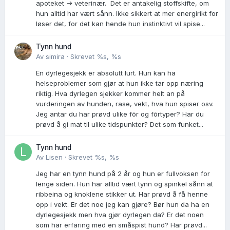
apoteket -> veterinær. Det er antakelig stoffskifte, om
hun alltid har vært sånn. Ikke sikkert at mer energirikt for
løser det, for det kan hende hun instinktivt vil spise...
Tynn hund
Av
simira
·
Skrevet
%s, %s
En dyrlegesjekk er absolutt lurt. Hun kan ha
helseproblemer som gjør at hun ikke tar opp næring
riktig. Hva dyrlegen sjekker kommer helt an på
vurderingen av hunden, rase, vekt, hva hun spiser osv.
Jeg antar du har prøvd ulike fõr og fõrtyper? Har du
prøvd å gi mat til ulike tidspunkter? Det som funket...
Tynn hund
Av
Lisen
·
Skrevet
%s, %s
Jeg har en tynn hund på 2 år og hun er fullvoksen for
lenge siden. Hun har alltid vært tynn og spinkel sånn at
ribbeina og knoklene stikker ut. Har prøvd å få henne
opp i vekt. Er det noe jeg kan gjøre? Bør hun da ha en
dyrlegesjekk men hva gjør dyrlegen da? Er det noen
som har erfaring med en småspist hund? Har prøvd...