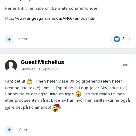
Her er link til en side om berømte schäferhunder:
http://www.angesgardiens.ca/ANG/Famous.htm
Siter
2
Guest Michellus
Skrevet
13. April 2015
Fant det ut
Filmen heter Case 39 og groenendaelen heter
(lææng tittelrekke) Lamil's Espirit de la Loup (eller Sky, om du vil).
Hannhund er det også, ikke en tispe
Han fikk rollen i filmen
etter produsenten så et bilde av han hvor han smilte (kunne også
gjøre det på kommando)
Siter