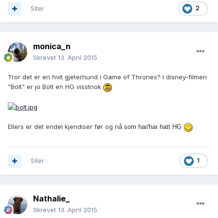
Siter
2
monica_n
Skrevet
13. April 2015
Tror det er en hvit gjeterhund i Game of Thrones? I disney-filmen
"Bolt" er jo Bolt en HG visstnok
Ellers er det endel kjendiser før og n
å som har/har hatt HG
Siter
1
Nathalie_
Skrevet
13. April 2015