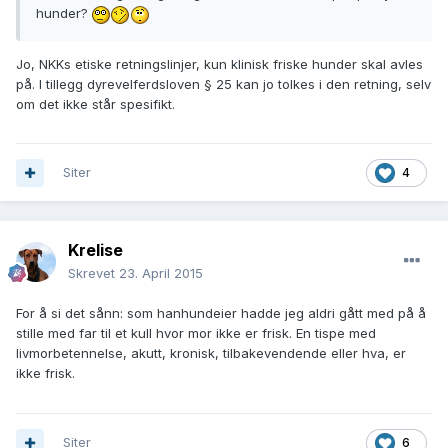
hunder?
Jo, NKKs etiske retningslinjer, kun klinisk friske hunder skal avles
på. I tillegg dyrevelferdsloven § 25 kan jo tolkes i den retning, selv
om det ikke står spesifikt.
Siter
4
Krelise
Skrevet
23. April 2015
For å si det sånn: som hanhundeier hadde jeg aldri gått med på å
stille med far til et kull hvor mor ikke er frisk. En tispe med
livmorbetennelse, akutt, kronisk, tilbakevendende eller hva, er
ikke frisk.
Siter
6