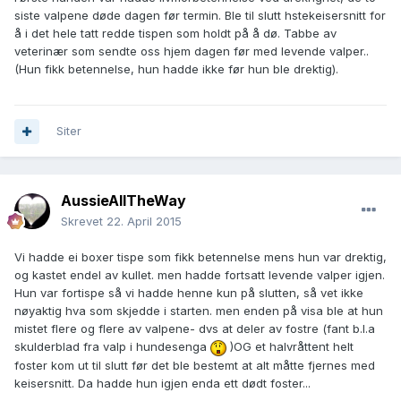
siste valpene døde dagen før termin. Ble til slutt hstekeisersnitt for
å i det hele tatt redde tispen som holdt på å dø. Tabbe av
veterinær som sendte oss hjem dagen før med levende valper..
(Hun fikk betennelse, hun hadde ikke før hun ble drektig).
Siter
AussieAllTheWay
Skrevet
22. April 2015
Vi hadde ei boxer tispe som fikk betennelse mens hun var drektig,
og kastet endel av kullet. men hadde fortsatt levende valper igjen.
Hun var fortispe så vi hadde henne kun på slutten, så vet ikke
nøyaktig hva som skjedde i starten. men enden på visa ble at hun
mistet flere og flere av valpene- dvs at deler av fostre (fant b.l.a
skulderblad fra valp i hundesenga
)OG et halvråttent helt
foster kom ut til slutt før det ble bestemt at alt måtte fjernes med
keisersnitt. Da hadde hun igjen enda ett dødt foster...