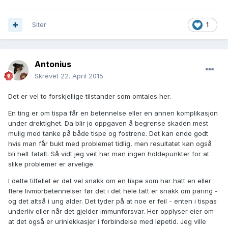
Siter
1
Antonius
Skrevet
22. April 2015
Det er vel to forskjellige tilstander som omtales her.
En ting er om tispa får en betennelse eller en annen komplikasjon
under drektighet. Da blir jo oppgaven å begrense skaden mest
mulig med tanke på både tispe og fostrene. Det kan ende godt
hvis man får bukt med problemet tidlig, men resultatet kan også
bli helt fatalt. Så vidt jeg veit har man ingen holdepunkter for at
slike problemer er arvelige.
I dette tilfellet er det vel snakk om en tispe som har hatt en eller
flere livmorbetennelser før det i det hele tatt er snakk om paring -
og det altså i ung alder. Det tyder på at noe er feil - enten i tispas
underliv eller når det gjelder immunforsvar. Her opplyser eier om
at det også er urinlekkasjer i forbindelse med løpetid. Jeg ville