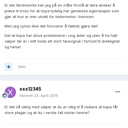
Er det førstnevnte kan jeg på en måte forstå at dere ønsker å
prøve til tross for at tispa tydelig har genetiske egenskaper som
gjør at hun er mer utsatt for betennelse i livmoren.
Men jeg synes ikke det forsvarer å faktisk gjøre det!
Det at tispa har disse problemene i ung alder og uten å ha hatt
valper før er i mitt hode ett stort faresignal i forhold til drektighet
og helse!
Siter
xxx12345
Skrevet
23. April 2015
Er det så viktig med valper at du er villig til å risikere at tispa får
store plager og at du i verste fall mister henne?