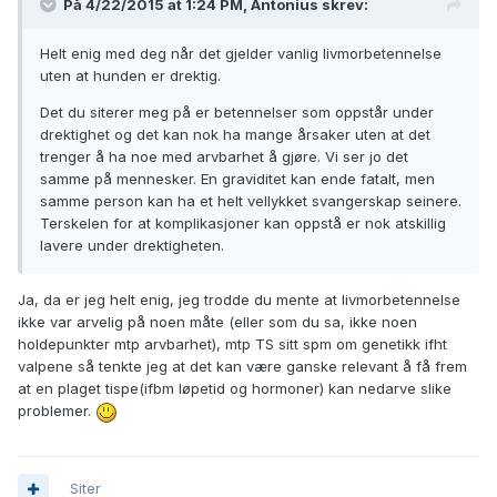
På 4/22/2015 at 1:24 PM, Antonius skrev:
Helt enig med deg når det gjelder vanlig livmorbetennelse
uten at hunden er drektig.
Det du siterer meg på er betennelser som oppstår under
drektighet og det kan nok ha mange årsaker uten at det
trenger å ha noe med arvbarhet å gjøre. Vi ser jo det
samme på mennesker. En graviditet kan ende fatalt, men
samme person kan ha et helt vellykket svangerskap seinere.
Terskelen for at komplikasjoner kan oppstå er nok atskillig
lavere under drektigheten.
Ja, da er jeg helt enig, jeg trodde du mente at livmorbetennelse
ikke var arvelig på noen måte (eller som du sa, ikke noen
holdepunkter mtp arvbarhet), mtp TS sitt spm om genetikk ifht
valpene så tenkte jeg at det kan være ganske relevant å få frem
at en plaget tispe(ifbm løpetid og hormoner) kan nedarve slike
problemer.
Siter