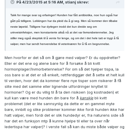
På 4/23/2015 at 5:16 AM, stianj skrev:
Takk for mange svar og erfaringer! Hunden har fått antibiotika, noe hun også har
gått på tidligere. Lekkingen har da pleid da å gi seg. Men så kommer den tilbake
neste løpetid. Tidligere har dyrlegen trodd det kun dreide seg om
urinveisinfeksjon, men konstanterte altså nå at det var livmorsbetennelse. Jeg
stiller meg også skeptisk til å vente for lenge, og om det i det hele tatt er trygt å få
valper, men har sendt henvendelse til veterinæren for å få en begrunnelse.
Men hvorfor er det så om å gjøre med valper? Er du oppdretter?
Eller er det ene og alene bare for å forsøke å bli kvitt
hormonplager/livmorbetennelse? For om så det hjelper tispa, la
oss bare si at det er så enkelt, rettferdiggjør det å sette et helt kull
til verden, hvor det da kommer flere nye tisper som risikerer å få
slite med det samme eller lignende utfordringer knyttet til
hormoner? Og er du villig til å ta den risikoen (og kostnaden) et
kull kan være med hunden din bare for å
kanskje
bli kvitt
problemet (det er lite sannsynlig da dette er en gammel myte
bare, innbilt og slike problemer kommer ikke fordi hunden ikke har
hatt valper, men fordi det er slik hundedyr er, fra naturens side så
har det en funksjon mtp å kunne hjelpe til eller ta over når
ledertispa har valper)? I verste fall så kan du miste både valper og