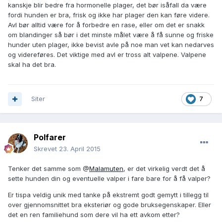
kanskje blir bedre fra hormonelle plager, det bør isåfall da være
fordi hunden er bra, frisk og ikke har plager den kan føre videre.
Avl bør alltid være for å forbedre en rase, eller om det er snakk
om blandinger så bør i det minste målet være å få sunne og friske
hunder uten plager, ikke bevist avle på noe man vet kan nedarves
og videreføres. Det viktige med avl er tross alt valpene. Valpene
skal ha det bra.
Siter
7
Polfarer
Skrevet
23. April 2015
Tenker det samme som @
Malamuten
, er det virkelig verdt det å
sette hunden din og eventuelle valper i fare bare for å få valper?
Er tispa veldig unik med tanke på ekstremt godt gemytt i tillegg til
over gjennomsnittet bra eksteriør og gode bruksegenskaper. Eller
det en ren familiehund som dere vil ha ett avkom etter?