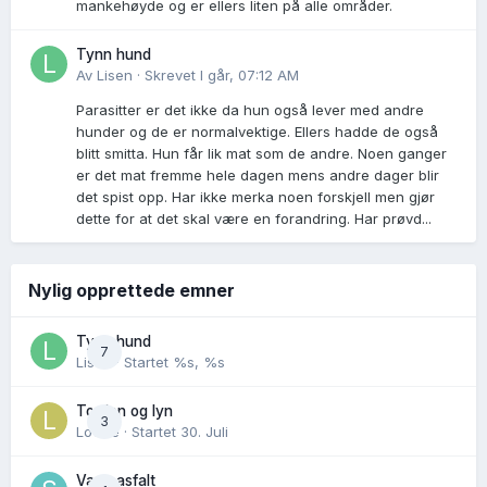
mankehøyde og er ellers liten på alle områder.
Tynn hund
Av
Lisen
·
Skrevet
I går, 07:12 AM
Parasitter er det ikke da hun også lever med andre
hunder og de er normalvektige. Ellers hadde de også
blitt smitta. Hun får lik mat som de andre. Noen ganger
er det mat fremme hele dagen mens andre dager blir
det spist opp. Har ikke merka noen forskjell men gjør
dette for at det skal være en forandring. Har prøvd...
Nylig opprettede emner
Tynn hund
7
Lisen
· Startet
%s, %s
Torden og lyn
3
Lovise
· Startet
30. Juli
Varm asfalt