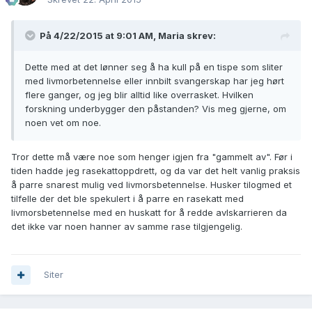
På 4/22/2015 at 9:01 AM, Maria skrev:
Dette med at det lønner seg å ha kull på en tispe som sliter
med livmorbetennelse eller innbilt svangerskap har jeg hørt
flere ganger, og jeg blir alltid like overrasket. Hvilken
forskning underbygger den påstanden? Vis meg gjerne, om
noen vet om noe.
Tror dette må være noe som henger igjen fra "gammelt av". Før i
tiden hadde jeg rasekattoppdrett, og da var det helt vanlig praksis
å parre snarest mulig ved livmorsbetennelse. Husker tilogmed et
tilfelle der det ble spekulert i å parre en rasekatt med
livmorsbetennelse med en huskatt for å redde avlskarrieren da
det ikke var noen hanner av samme rase tilgjengelig.
Siter