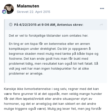
Malamuten
Skrevet
22. April 2015
På 4/22/2015 at 9:06 AM, Antonius skrev:
Det er vel to forskjellige tilstander som omtales her.
En ting er om tispa får en betennelse eller en annen
komplikasjon under drektighet. Da blir jo oppgaven å
begrense skaden mest mulig med tanke på både tispe og
fostrene. Det kan ende godt hvis man får bukt med
problemet tidlig, men resultatet kan også bli helt fatalt. Så
vidt jeg veit har man ingen holdepunkter for at slike
problemer er arvelige.
Kanskje ikke livmorbetennelse i seg selv, regner med det kan
være flere grunner til at det oppstår, men veldig mange hunder
får det ifbm løpetid/innbilt eller andre situasjoner styrt av
hormoner, og det er arvelig(og det kan sikkert en del andre
mulige triggere også være). Mulig jeg leser feil, men jeg forstår