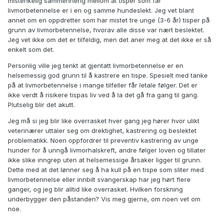
mistenkelig sammenheng mellom at tisper som får
livmorbetennelse er i en og samme hundeslekt. Jeg vet blant
annet om en oppdretter som har mistet tre unge (3-6 år) tisper på
grunn av livmorbetennelse, hvorav alle disse var nært beslektet.
Jeg vet ikke om det er tilfeldig, men det aner meg at det ikke er så
enkelt som det.
Personlig ville jeg tenkt at gjentatt livmorbetennelse er en
helsemessig god grunn til å kastrere en tispe. Spesielt med tanke
på at livmorbetennelse i mange tilfeller får letale følger. Det er
ikke verdt å risikere tispas liv ved å la det gå fra gang til gang.
Plutselig blir det akutt.
Jeg må si jeg blir like overrasket hver gang jeg hører hvor ulikt
veterinærer uttaler seg om drektighet, kastrering og beslektet
problematikk. Noen oppfordrer til preventiv kastrering av unge
hunder for å unngå livmorhalskreft, andre følger loven og tillater
ikke slike inngrep uten at helsemessige årsaker ligger til grunn.
Dette med at det lønner seg å ha kull på en tispe som sliter med
livmorbetennelse eller innbilt svangerskap har jeg hørt flere
ganger, og jeg blir alltid like overrasket. Hvilken forskning
underbygger den påstanden? Vis meg gjerne, om noen vet om
noe.