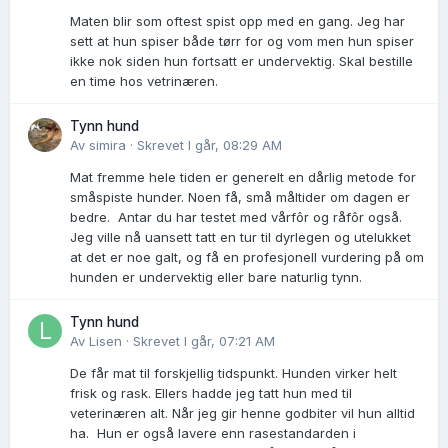
Maten blir som oftest spist opp med en gang. Jeg har
sett at hun spiser både tørr for og vom men hun spiser
ikke nok siden hun fortsatt er undervektig. Skal bestille
en time hos vetrinæren.
Tynn hund
Av
simira
·
Skrevet
I går, 08:29 AM
Mat fremme hele tiden er generelt en dårlig metode for
småspiste hunder. Noen få, små måltider om dagen er
bedre. Antar du har testet med vårfôr og råfôr også.
Jeg ville nå uansett tatt en tur til dyrlegen og utelukket
at det er noe galt, og få en profesjonell vurdering på om
hunden er undervektig eller bare naturlig tynn.
Tynn hund
Av
Lisen
·
Skrevet
I går, 07:21 AM
De får mat til forskjellig tidspunkt. Hunden virker helt
frisk og rask. Ellers hadde jeg tatt hun med til
veterinæren alt. Når jeg gir henne godbiter vil hun alltid
ha. Hun er også lavere enn rasestandarden i