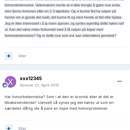
livmorsbetennelse. Veterinæren mente at vi ikke trengte å gjøre noe enda,
men fjerne livmoren etter en 2-3 løpetider. Og vi kunne fint ha valper på
henne om vi gjorde det raskt, det kunne til og med hende at det ville hjelpe.
Jeg er ikke interessert i å ta noen sjanser, og syntes egentlig dette høres rart
ut. Kan det være risiko forbundet med å få valper på tisper med
livmorsbetennelse? Og er dette noe som evt. kan videreføres genetisk?
Siter
xxx12345
Skrevet
22. April 2015
Har livmorbetennelse? Som i at den er kronisk eller at det er
tilbakevendende? Uansett så synes jeg det høres ut som en
særdeles dårlig ide å pare en tispe med livmorproblemer.
Siter