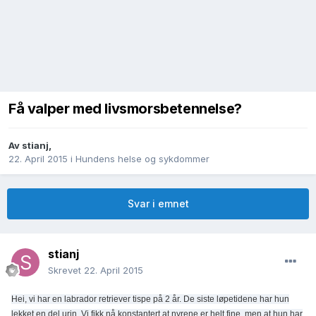
Få valper med livsmorsbetennelse?
Av
stianj
,
22. April 2015
i
Hundens helse og sykdommer
Svar i emnet
stianj
Skrevet
22. April 2015
Hei, vi har en labrador retriever tispe på 2 år. De siste løpetidene har hun
lekket en del urin. Vi fikk nå konstantert at nyrene er helt fine, men at hun har