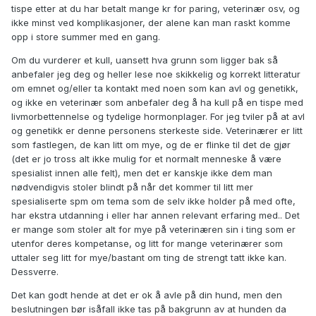
tispe etter at du har betalt mange kr for paring, veterinær osv, og
ikke minst ved komplikasjoner, der alene kan man raskt komme
opp i store summer med en gang.
Om du vurderer et kull, uansett hva grunn som ligger bak så
anbefaler jeg deg og heller lese noe skikkelig og korrekt litteratur
om emnet og/eller ta kontakt med noen som kan avl og genetikk,
og ikke en veterinær som anbefaler deg å ha kull på en tispe med
livmorbettennelse og tydelige hormonplager. For jeg tviler på at avl
og genetikk er denne personens sterkeste side. Veterinærer er litt
som fastlegen, de kan litt om mye, og de er flinke til det de gjør
(det er jo tross alt ikke mulig for et normalt menneske å være
spesialist innen alle felt), men det er kanskje ikke dem man
nødvendigvis stoler blindt på når det kommer til litt mer
spesialiserte spm om tema som de selv ikke holder på med ofte,
har ekstra utdanning i eller har annen relevant erfaring med.. Det
er mange som stoler alt for mye på veterinæren sin i ting som er
utenfor deres kompetanse, og litt for mange veterinærer som
uttaler seg litt for mye/bastant om ting de strengt tatt ikke kan.
Dessverre.
Det kan godt hende at det er ok å avle på din hund, men den
beslutningen bør isåfall ikke tas på bakgrunn av at hunden da