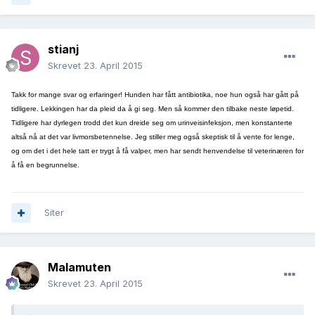
stianj
Skrevet
23. April 2015
Takk for mange svar og erfaringer! Hunden har fått antibiotika, noe hun også har gått på
tidligere. Lekkingen har da pleid da å gi seg. Men så kommer den tilbake neste løpetid.
Tidligere har dyrlegen trodd det kun dreide seg om urinveisinfeksjon, men konstanterte
altså nå at det var livmorsbetennelse. Jeg stiller meg også skeptisk til å vente for lenge,
og om det i det hele tatt er trygt å få valper, men har sendt henvendelse til veterinæren for
å få en begrunnelse.
Siter
Malamuten
Skrevet
23. April 2015