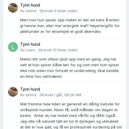
Tynn hund
Av
simira
·
Skrevet
9 timer siden
Men hvis hun spiser opp maten er det vel bare å enten
gi henne mer, eller mer energirik mat? Høyenergifôr for
jakthunder er for eksempel et godt alternativ.
Tynn hund
Av
Lisen
·
Skrevet
10 timer siden
Maten blir som oftest spist opp med en gang. Jeg har
sett at hun spiser både tørr for og vom men hun spiser
ikke nok siden hun fortsatt er undervektig. Skal bestille
en time hos vetrinæren.
Tynn hund
Av
simira
·
Skrevet
I går, 08:29 AM
Mat fremme hele tiden er generelt en dårlig metode for
småspiste hunder. Noen få, små måltider om dagen er
bedre. Antar du har testet med vårfôr og råfôr også.
Jeg ville nå uansett tatt en tur til dyrlegen og utelukket
at det er noe galt, og få en profesjonell vurdering på om