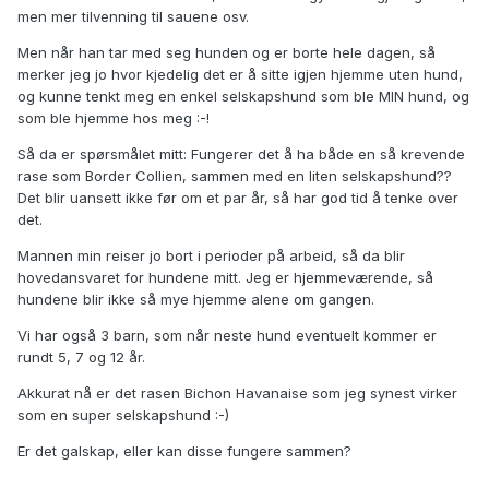
men mer tilvenning til sauene osv.
Men når han tar med seg hunden og er borte hele dagen, så
merker jeg jo hvor kjedelig det er å sitte igjen hjemme uten hund,
og kunne tenkt meg en enkel selskapshund som ble MIN hund, og
som ble hjemme hos meg :-!
Så da er spørsmålet mitt: Fungerer det å ha både en så krevende
rase som Border Collien, sammen med en liten selskapshund??
Det blir uansett ikke før om et par år, så har god tid å tenke over
det.
Mannen min reiser jo bort i perioder på arbeid, så da blir
hovedansvaret for hundene mitt. Jeg er hjemmeværende, så
hundene blir ikke så mye hjemme alene om gangen.
Vi har også 3 barn, som når neste hund eventuelt kommer er
rundt 5, 7 og 12 år.
Akkurat nå er det rasen Bichon Havanaise som jeg synest virker
som en super selskapshund :-)
Er det galskap, eller kan disse fungere sammen?