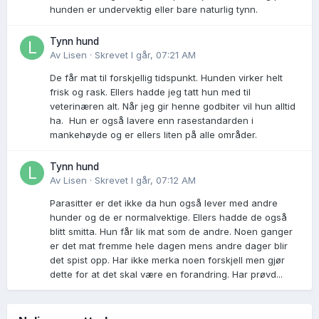
hunden er undervektig eller bare naturlig tynn.
Tynn hund
Av
Lisen
·
Skrevet
I går, 07:21 AM
De får mat til forskjellig tidspunkt. Hunden virker helt
frisk og rask. Ellers hadde jeg tatt hun med til
veterinæren alt. Når jeg gir henne godbiter vil hun alltid
ha. Hun er også lavere enn rasestandarden i
mankehøyde og er ellers liten på alle områder.
Tynn hund
Av
Lisen
·
Skrevet
I går, 07:12 AM
Parasitter er det ikke da hun også lever med andre
hunder og de er normalvektige. Ellers hadde de også
blitt smitta. Hun får lik mat som de andre. Noen ganger
er det mat fremme hele dagen mens andre dager blir
det spist opp. Har ikke merka noen forskjell men gjør
dette for at det skal være en forandring. Har prøvd...