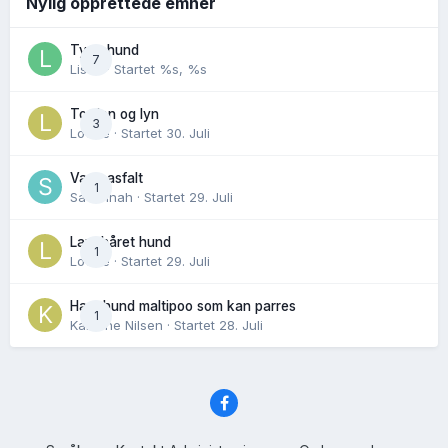
Nylig opprettede emner
Tynn hund
7
Lisen
· Startet
%s, %s
Torden og lyn
3
Lovise
· Startet
30. Juli
Varm asfalt
1
Savannah
· Startet
29. Juli
Langhåret hund
1
Lovise
· Startet
29. Juli
Hannhund maltipoo som kan parres
1
Karoline Nilsen
· Startet
28. Juli