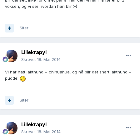
Blir uansett ikke før om et par år når den vi har fra før er blitt
voksen, og vi ser hvordan han blir :-)
Siter
Lillekrapyl
Skrevet
18. Mai 2014
Vi har hatt jakthund + chihuahua, og nå blir det snart jakthund +
puddel
Siter
Lillekrapyl
Skrevet
18. Mai 2014