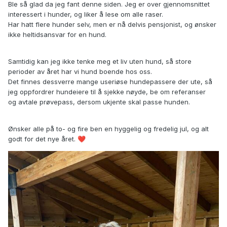
Ble så glad da jeg fant denne siden. Jeg er over gjennomsnittet
interessert i hunder, og liker å lese om alle raser.
Har hatt flere hunder selv, men er nå delvis pensjonist, og ønsker
ikke heltidsansvar for en hund.
Samtidig kan jeg ikke tenke meg et liv uten hund, så store
perioder av året har vi hund boende hos oss.
Det finnes dessverre mange useriøse hundepassere der ute, så
jeg oppfordrer hundeiere til å sjekke nøyde, be om referanser
og avtale prøvepass, dersom ukjente skal passe hunden.
Ønsker alle på to- og fire ben en hyggelig og fredelig jul, og alt
godt for det nye året.
❤️