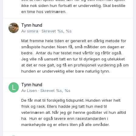
ikke nok siden hun fortsatt er undervektig. Skal bestille
en time hos vetrinæren.
Tynn hund
Av
simira
·
Skrevet
%s, %s
Mat fremme hele tiden er generelt en dårlig metode for
småspiste hunder. Noen få, små måltider om dagen er
bedre. Antar du har testet med vårfôr og råfôr også.
Jeg ville nå uansett tatt en tur til dyrlegen og utelukket
at det er noe galt, og få en profesjonell vurdering på om
hunden er undervektig eller bare naturlig tynn.
Tynn hund
Av
Lisen
·
Skrevet
%s, %s
De får mat til forskjellig tidspunkt. Hunden virker helt
frisk og rask. Ellers hadde jeg tatt hun med til
veterinæren alt. Når jeg gir henne godbiter vil hun alltid
ha. Hun er også lavere enn rasestandarden i
mankehøyde og er ellers liten på alle områder.