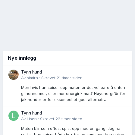
Nye innlegg
Tynn hund
Av
simira
·
Skrevet
21 timer siden
Men hvis hun spiser opp maten er det vel bare å enten
gi henne mer, eller mer energirik mat? Høyenergifôr for
jakthunder er for eksempel et godt alternativ.
Tynn hund
Av
Lisen
·
Skrevet
22 timer siden
Maten blir som oftest spist opp med en gang. Jeg har
sett at hun spiser både tørr for og vom men hun spiser