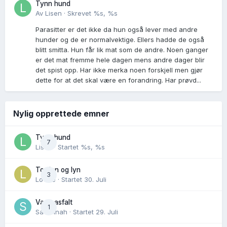
Tynn hund
Av
Lisen
·
Skrevet
%s, %s
Parasitter er det ikke da hun også lever med andre
hunder og de er normalvektige. Ellers hadde de også
blitt smitta. Hun får lik mat som de andre. Noen ganger
er det mat fremme hele dagen mens andre dager blir
det spist opp. Har ikke merka noen forskjell men gjør
dette for at det skal være en forandring. Har prøvd...
Nylig opprettede emner
Tynn hund
7
Lisen
· Startet
%s, %s
Torden og lyn
3
Lovise
· Startet
30. Juli
Varm asfalt
1
Savannah
· Startet
29. Juli