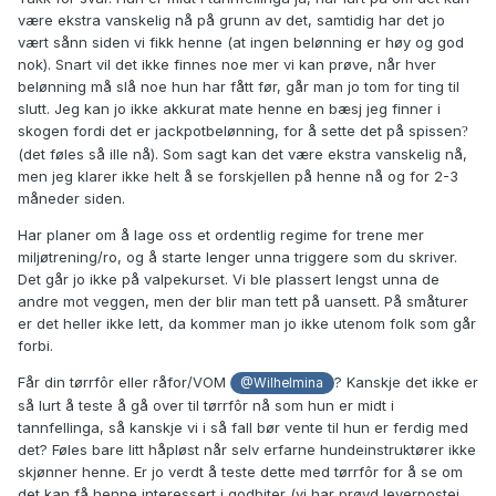
leke med en vinkork, og en tredje fikk snuse på en løpetispe
være ekstra vanskelig nå på grunn av det, samtidig har det jo
som belønning.
vært sånn siden vi fikk henne (at ingen belønning er høy og god
nok). Snart vil det ikke finnes noe mer vi kan prøve, når hver
Du skriver også at hunden er 4 mnd, og det kan være en
belønning må slå noe hun har fått før, går man jo tom for ting til
vanskelig periode hvis hun er midt i tannfellinga. I den
slutt. Jeg kan jo ikke akkurat mate henne en bæsj jeg finner i
alderen fantes det ikke en belønning i verden som var god
skogen fordi det er jackpotbelønning, for å sette det på spissen
?
nok for min hund, til og med blodpølse spytta hun rett ut. Så
(det føles så ille nå). Som sagt kan det være ekstra vanskelig nå,
jeg ville ikke stilt så høye krav i en sånn situasjon.
men jeg klarer ikke helt å se forskjellen på henne nå og for 2-3
måneder siden.
Har planer om å lage oss et ordentlig regime for trene mer
miljøtrening/ro, og å starte lenger unna triggere som du skriver.
Det går jo ikke på valpekurset. Vi ble plassert lengst unna de
andre mot veggen, men der blir man tett på uansett. På småturer
er det heller ikke lett, da kommer man jo ikke utenom folk som går
forbi.
Får din tørrfôr eller råfor/VOM
?
Kanskje det ikke er
@Wilhelmina
så lurt å teste å gå over til tørrfôr nå som hun er midt i
tannfellinga, så kanskje vi i så fall bør vente til hun er ferdig med
det? Føles bare litt håpløst når selv erfarne hundeinstruktører ikke
skjønner henne. Er jo verdt å teste dette med tørrfôr for å se om
det kan få henne interessert i godbiter (vi har prøvd leverpostei