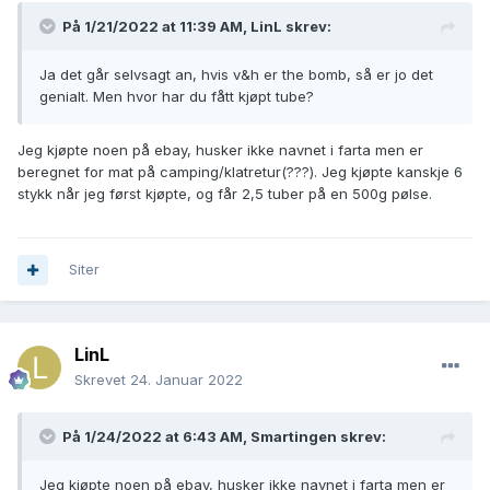
På 1/21/2022 at 11:39 AM,
LinL
skrev:
Ja det går selvsagt an, hvis v&h er the bomb, så er jo det
genialt. Men hvor har du fått kjøpt tube?
Jeg kjøpte noen på ebay, husker ikke navnet i farta men er
beregnet for mat på camping/klatretur(???). Jeg kjøpte kanskje 6
stykk når jeg først kjøpte, og får 2,5 tuber på en 500g pølse.
Siter
LinL
Skrevet
24. Januar 2022
På 1/24/2022 at 6:43 AM,
Smartingen
skrev:
Jeg kjøpte noen på ebay, husker ikke navnet i farta men er