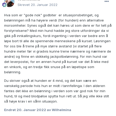
Skrevet
20. Januar 2022
Hva som er "gode nok" godbiter er situasjonsbetinget, og
belønningen må ha høyere verdi (for hunden) enn alternative
morsomheter. Synes også det kan høres ut som dere er for tett på
forstyrrelsene? Med min hund hadde jeg store utfordringer da vi
gikk på innkallingskurs, fordi ingenting i verden var bedre enn å
løpe bort til alle de spennende menneskene på kurset. Løsningen
for oss ble å trene på mye større avstand (vi startet på flere
hundre meter før vi gradvis kunne trene nærmere og nærmere de
andre) og finne en skikkelig jackpotbelønning. For min hund var
det leverpostei, for en annen hund på kurset var det å leke med
en vinkork, og en tredje fikk snuse på en løpetispe som
belønning.
Du skriver også at hunden er 4 mnd, og det kan være en
vanskelig periode hvis hun er midt i tannfellinga. I den alderen
fantes det ikke en belønning i verden som var god nok for min
hund, til og med blodpølse spytta hun rett ut. Så jeg ville ikke stilt
så høye krav i en sånn situasjon.
Endret
20. Januar 2022
av Wilhelmina