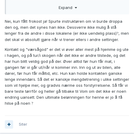
Ellers er det bare å smøre seg med tålmodighet, og evt øke
Expand
avstanden til forstyrrelsen, stå i utkanten av gruppa, og
trene på tingene dere har fått innspill på på kurs, hjemme
Nei, kun fått frokost ja! Spurte instruktøren om vi burde droppa
istedenfor mellom kurskveldene
?
den og, men det synes han ikke. Dessverre ikke mulig å stå
lenger fra de andre i disse lokalene (er ikke uendelig plass)
, men
?
det skal vi absolutt gjøre når vi trener ellers i andre settinger.
Kontakt og "værsågod" er det vi øver aller mest på hjemme og ute
i hagen, og på tur/i skogen når det ikke er andre tilstede, og det
har hun blitt veldig god på der. Øver alltid før hun får mat, i
gangen før vi går ut/når vi kommer inn. Inn og ut av bilen, alle
dører, før hun får måltid, etc. Hun kan holde kontakten ganske
lenge innendørs. Så det er kanskje mengdetrening i ulike settinger
som vil hjelpe mer, og gradvis nærme oss forstyrrelsene. Så får vi
bare teste tørrfôr og heller gå tilbake til Vom om det ikke er noen
endring uansett. Den ultimate belønningen for henne er jo å få
hilse på noen
?
Siter