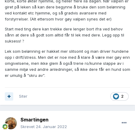
korte, korte økter hjemme, og heller flere ila dagen. Når valpen er
giret på leken så kan dere begynne å bruke den som belønning
ved kontakt etc hjemme, og så gradvis avansere med
forstyrrelser. (Alt ettersom hvor gøy valpen synes det er)
Start med ting dere kan trekke dere lenger bort ifra ved behov
sånn at dere så godt som alltid får til lek med dere. Legg opp til
suksess!
?
Lek som belønning er hakket mer slitsomt og man driver hundene
opp i drift/stress. Men det er noe med å klare å være mer gøy enn
omgivelsene, men ikke glem å også trene ro/kunne slappe av i
samme miljø ved andre anledninger, så ikke dere får en hund som
er umulig å "skru av".
Siter
2
Smartingen
Skrevet
24. Januar 2022