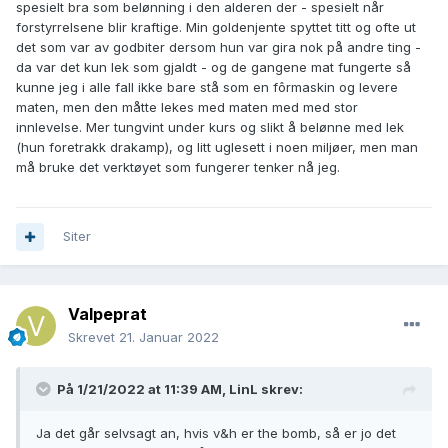
spesielt bra som belønning i den alderen der - spesielt når
forstyrrelsene blir kraftige. Min goldenjente spyttet titt og ofte ut
det som var av godbiter dersom hun var gira nok på andre ting -
da var det kun lek som gjaldt - og de gangene mat fungerte så
kunne jeg i alle fall ikke bare stå som en fôrmaskin og levere
maten, men den måtte lekes med maten med med stor
innlevelse. Mer tungvint under kurs og slikt å belønne med lek
(hun foretrakk drakamp), og litt uglesett i noen miljøer, men man
må bruke det verktøyet som fungerer tenker nå jeg.
Siter
Valpeprat
Skrevet
21. Januar 2022
På 1/21/2022 at 11:39 AM,
LinL
skrev:
Ja det går selvsagt an, hvis v&h er the bomb, så er jo det