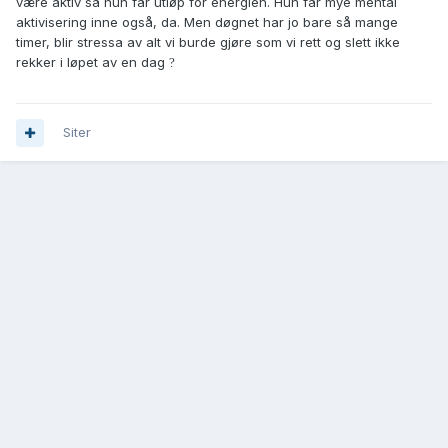
være aktiv så hun får utløp for energien. Hun får mye mental
aktivisering inne også, da. Men døgnet har jo bare så mange
timer, blir stressa av alt vi burde gjøre som vi rett og slett ikke
rekker i løpet av en dag
?
Siter