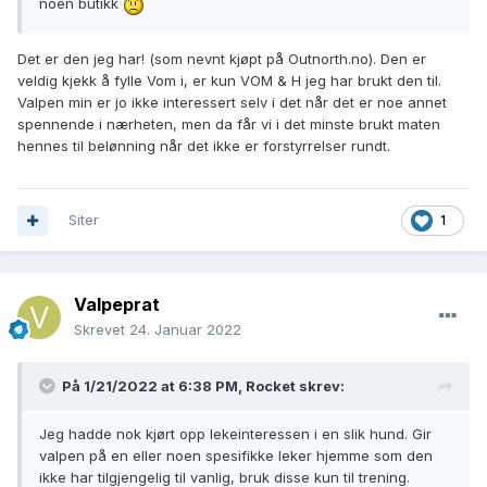
noen butikk
Det er den jeg har! (som nevnt kjøpt på Outnorth.no). Den er
veldig kjekk å fylle Vom i, er kun VOM & H jeg har brukt den til.
Valpen min er jo ikke interessert selv i det når det er noe annet
spennende i nærheten, men da får vi i det minste brukt maten
hennes til belønning når det ikke er forstyrrelser rundt.
Siter
1
Valpeprat
Skrevet
24. Januar 2022
På 1/21/2022 at 6:38 PM,
Rocket
skrev:
Jeg hadde nok kjørt opp lekeinteressen i en slik hund. Gir
valpen på en eller noen spesifikke leker hjemme som den
ikke har tilgjengelig til vanlig, bruk disse kun til trening.