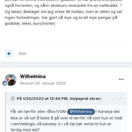
også forresten, og sånn eksklusiv leverpaté fra en nettbutikk.
?
Og leker). Beklager om jeg virker litt motløs, men er sliten og ser
ingen forbedringer, har gjort så mye og brukt mye penger på
godbiter, leker, kurs/trener)
Siter
Wilhelmina
Skrevet
20. Januar 2022
På 1/20/2022 at 12:44 PM,
Valpeprat
skrev:
Får din tørrfôr eller råfor/VOM
?
Kanskje det
@Wilhelmina
ikke er så lurt å teste å gå over til tørrfôr nå som hun er midt
i tannfellinga, så kanskje vi i så fall bør vente til hun er
ferdig med det?