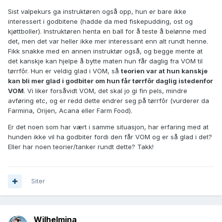
Sist valpekurs ga instruktøren også opp, hun er bare ikke
interessert i godbitene (hadde da med fiskepudding, ost og
kjøttboller). Instruktøren henta en ball for å teste å belønne med
det, men det var heller ikke mer interessant enn alt rundt henne.
Fikk snakke med en annen instruktør også, og begge mente at
det kanskje kan hjelpe å bytte maten hun får daglig fra VOM til
tørrfôr. Hun er veldig glad i VOM, så
teorien var at hun kanskje
kan bli mer glad i godbiter om hun får tørrfôr daglig istedenfor
VOM
. Vi liker forsåvidt VOM, det skal jo gi fin pels, mindre
avføring etc, og er redd dette endrer seg på tørrfôr (vurderer da
Farmina, Orijen, Acana eller Farm Food).
Er det noen som har vært i samme situasjon, har erfaring med at
hunden ikke vil ha godbiter fordi den får VOM og er så glad i det?
Eller har noen teorier/tanker rundt dette? Takk!
Siter
Wilhelmina