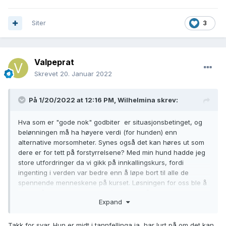
Siter
3
Valpeprat
Skrevet
20. Januar 2022
På 1/20/2022 at 12:16 PM,
Wilhelmina
skrev:
Hva som er "gode nok" godbiter er situasjonsbetinget, og
belønningen må ha høyere verdi (for hunden) enn
alternative morsomheter. Synes også det kan høres ut som
dere er for tett på forstyrrelsene? Med min hund hadde jeg
store utfordringer da vi gikk på innkallingskurs, fordi
ingenting i verden var bedre enn å løpe bort til alle de
spennende menneskene på kurset. Løsningen for oss ble å
trene på mye større avstand (vi startet på flere hundre
Expand
meter før vi gradvis kunne trene nærmere og nærmere de
andre) og finne en skikkelig jackpotbelønning. For min hund
var det leverpostei, for en annen hund på kurset var det å
Takk for svar. Hun er midt i tannfellinga ja, har lurt på om det kan