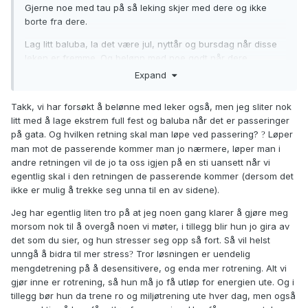
Gjerne noe med tau på så leking skjer med dere og ikke
borte fra dere.
Lag litt baluba, la det være jul, nyttår og bursdag når disse
leken er fremme. Og belønn med noe godt når dere
avslutter. Start med korte, korte økter hjemme, og heller
Expand
flere ila dagen. Når valpen er giret på leken så kan dere
begynne å bruke den som belønning ved kontakt etc
Takk, vi har forsøkt å belønne med leker også, men jeg sliter nok
hjemme, og så gradvis avansere med forstyrrelser. (Alt
litt med å lage ekstrem full fest og baluba når det er passeringer
ettersom hvor gøy valpen synes det er)
på gata.
Og hvilken retning skal man løpe ved passering?
Løper
?
man mot de passerende kommer man jo nærmere, løper man i
Start med ting dere kan trekke dere lenger bort ifra ved
andre retningen vil de jo ta oss igjen på en sti uansett når vi
behov sånn at dere så godt som alltid får til lek med dere.
egentlig skal i den retningen de passerende kommer (dersom det
Legg opp til suksess!
?
ikke er mulig å trekke seg unna til en av sidene).
Lek som belønning er hakket mer slitsomt og man driver
Jeg har egentlig liten tro på at jeg noen gang klarer å gjøre meg
hundene opp i drift/stress. Men det er noe med å klare å
morsom nok til å overgå noen vi møter, i tillegg blir hun jo gira av
være mer gøy enn omgivelsene, men ikke glem å også trene
det som du sier, og hun stresser seg opp så fort. Så vil helst
ro/kunne slappe av i samme miljø ved andre anledninger, så
unngå å bidra til mer stress
Tror løsningen er uendelig
?
ikke dere får en hund som er umulig å "skru av".
mengdetrening på å desensitivere, og enda mer rotrening. Alt vi
gjør inne er rotrening, så hun må jo få utløp for energien ute. Og i
tillegg bør hun da trene ro og miljøtrening ute hver dag, men også