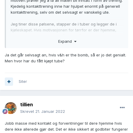
motivert prøver jeg å la all maten bli inntatt i form av trening.
Kjedelig kontakttrening inne har hjulpet enormt på generell
kontakttrening, selv om det selvsagt er vanskelig ute.
Jeg tiner disse pølsene, stapper de i tuber og legger de i
kjøleskapet. Hvis motivasjonen for tørrfor er der hjemme,
bruker jeg det. Jeg er ikke så nøye på hvor mye mat hunden
Expand
får så lenge hun holder vekta og hun får selvsagt mat i skål
når jeg ikke gidder å trene.
Ja det går selvsagt an, hvis v&h er the bomb, så er jo det genialt.
Men hvor har du fått kjøpt tube?
Siter
tillien
Skrevet
21. Januar 2022
Jobb masse med kontakt og forventninger til dere hjemme hvis
dere ikke allerede gjør det. Det er ikke sikkert at godbiter fungerer