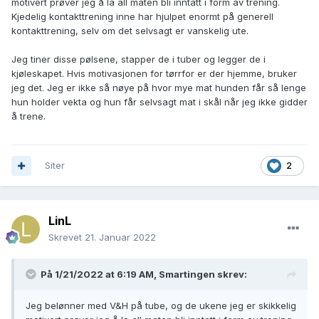
motivert prøver jeg å la all maten bli inntatt i form av trening.
Kjedelig kontakttrening inne har hjulpet enormt på generell
kontakttrening, selv om det selvsagt er vanskelig ute.
Jeg tiner disse pølsene, stapper de i tuber og legger de i
kjøleskapet. Hvis motivasjonen for tørrfor er der hjemme, bruker
jeg det. Jeg er ikke så nøye på hvor mye mat hunden får så lenge
hun holder vekta og hun får selvsagt mat i skål når jeg ikke gidder
å trene.
Siter
2
LinL
Skrevet
21. Januar 2022
På 1/21/2022 at 6:19 AM,
Smartingen
skrev:
Jeg belønner med V&H på tube, og de ukene jeg er skikkelig