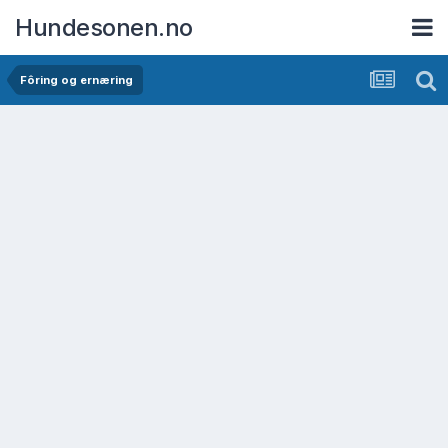
Hundesonen.no
Fôring og ernæring