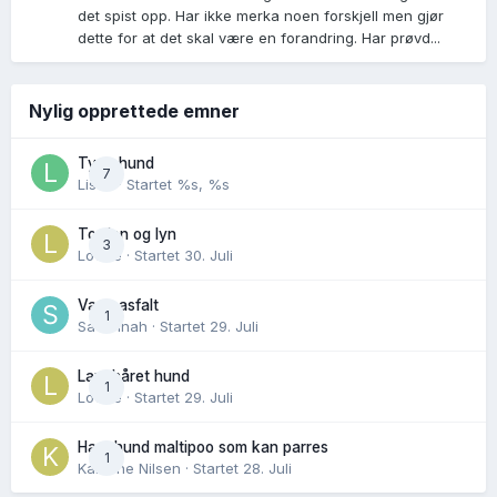
det spist opp. Har ikke merka noen forskjell men gjør
dette for at det skal være en forandring. Har prøvd...
Nylig opprettede emner
Tynn hund
7
Lisen
· Startet
%s, %s
Torden og lyn
3
Lovise
· Startet
30. Juli
Varm asfalt
1
Savannah
· Startet
29. Juli
Langhåret hund
1
Lovise
· Startet
29. Juli
Hannhund maltipoo som kan parres
1
Karoline Nilsen
· Startet
28. Juli