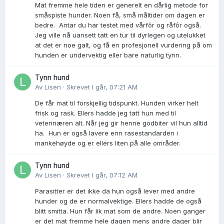
Mat fremme hele tiden er generelt en dårlig metode for
småspiste hunder. Noen få, små måltider om dagen er
bedre. Antar du har testet med vårfôr og råfôr også.
Jeg ville nå uansett tatt en tur til dyrlegen og utelukket
at det er noe galt, og få en profesjonell vurdering på om
hunden er undervektig eller bare naturlig tynn.
Tynn hund
Av
Lisen
·
Skrevet
I går, 07:21 AM
De får mat til forskjellig tidspunkt. Hunden virker helt
frisk og rask. Ellers hadde jeg tatt hun med til
veterinæren alt. Når jeg gir henne godbiter vil hun alltid
ha. Hun er også lavere enn rasestandarden i
mankehøyde og er ellers liten på alle områder.
Tynn hund
Av
Lisen
·
Skrevet
I går, 07:12 AM
Parasitter er det ikke da hun også lever med andre
hunder og de er normalvektige. Ellers hadde de også
blitt smitta. Hun får lik mat som de andre. Noen ganger
er det mat fremme hele dagen mens andre dager blir