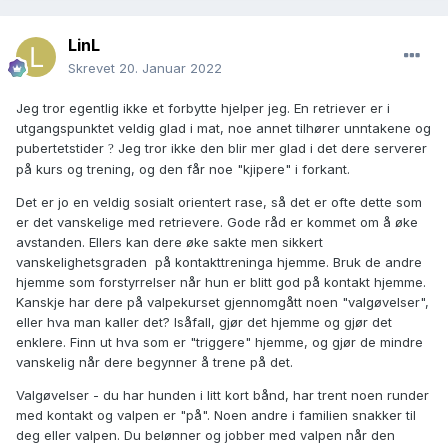
LinL
Skrevet
20. Januar 2022
Jeg tror egentlig ikke et forbytte hjelper jeg. En retriever er i
utgangspunktet veldig glad i mat, noe annet tilhører unntakene og
pubertetstider
Jeg tror ikke den blir mer glad i det dere serverer
?
på kurs og trening, og den får noe "kjipere" i forkant.
Det er jo en veldig sosialt orientert rase, så det er ofte dette som
er det vanskelige med retrievere. Gode råd er kommet om å øke
avstanden. Ellers kan dere øke sakte men sikkert
vanskelighetsgraden på kontakttreninga hjemme. Bruk de andre
hjemme som forstyrrelser når hun er blitt god på kontakt hjemme.
Kanskje har dere på valpekurset gjennomgått noen "valgøvelser",
eller hva man kaller det? Isåfall, gjør det hjemme og gjør det
enklere. Finn ut hva som er "triggere" hjemme, og gjør de mindre
vanskelig når dere begynner å trene på det.
Valgøvelser - du har hunden i litt kort bånd, har trent noen runder
med kontakt og valpen er "på". Noen andre i familien snakker til
deg eller valpen. Du belønner og jobber med valpen når den