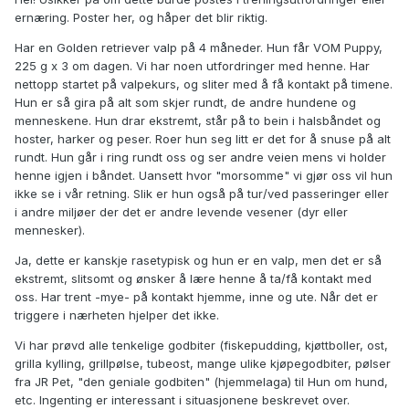
ernæring. Poster her, og håper det blir riktig.
Har en Golden retriever valp på 4 måneder. Hun får VOM Puppy,
225 g x 3 om dagen. Vi har noen utfordringer med henne. Har
nettopp startet på valpekurs, og sliter med å få kontakt på timene.
Hun er så gira på alt som skjer rundt, de andre hundene og
menneskene. Hun drar ekstremt, står på to bein i halsbåndet og
hoster, harker og peser. Roer hun seg litt er det for å snuse på alt
rundt. Hun går i ring rundt oss og ser andre veien mens vi holder
henne igjen i båndet. Uansett hvor "morsomme" vi gjør oss vil hun
ikke se i vår retning. Slik er hun også på tur/ved passeringer eller
i andre miljøer der det er andre levende vesener (dyr eller
mennesker).
Ja, dette er kanskje rasetypisk og hun er en valp, men det er så
ekstremt, slitsomt og ønsker å lære henne å ta/få kontakt med
oss. Har trent -mye- på kontakt hjemme, inne og ute. Når det er
triggere i nærheten hjelper det ikke.
Vi har prøvd alle tenkelige godbiter (fiskepudding, kjøttboller, ost,
grilla kylling, grillpølse, tubeost, mange ulike kjøpegodbiter, pølser
fra JR Pet, "den geniale godbiten" (hjemmelaga) til Hun om hund,
etc. Ingenting er interessant i situasjonene beskrevet over.