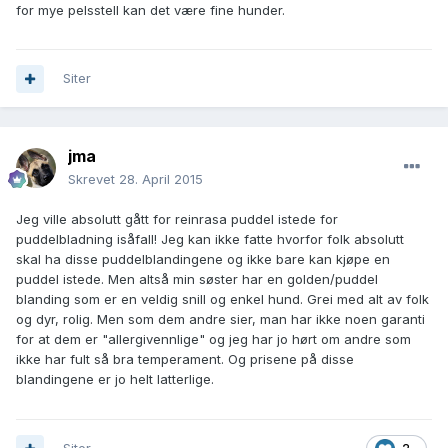
for mye pelsstell kan det være fine hunder.
Siter
jma
Skrevet
28. April 2015
Jeg ville absolutt gått for reinrasa puddel istede for
puddelbladning isåfall! Jeg kan ikke fatte hvorfor folk absolutt
skal ha disse puddelblandingene og ikke bare kan kjøpe en
puddel istede. Men altså min søster har en golden/puddel
blanding som er en veldig snill og enkel hund. Grei med alt av folk
og dyr, rolig. Men som dem andre sier, man har ikke noen garanti
for at dem er "allergivennlige" og jeg har jo hørt om andre som
ikke har fult så bra temperament. Og prisene på disse
blandingene er jo helt latterlige.