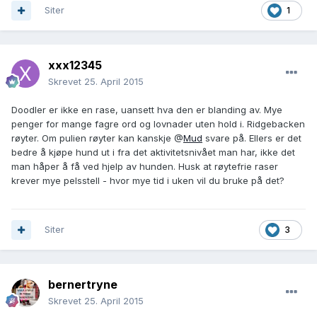
Siter
1
xxx12345
Skrevet
25. April 2015
Doodler er ikke en rase, uansett hva den er blanding av. Mye
penger for mange fagre ord og lovnader uten hold i. Ridgebacken
røyter. Om pulien røyter kan kanskje @
Mud
svare på. Ellers er det
bedre å kjøpe hund ut i fra det aktivitetsnivået man har, ikke det
man håper å få ved hjelp av hunden. Husk at røytefrie raser
krever mye pelsstell - hvor mye tid i uken vil du bruke på det?
Siter
3
bernertryne
Skrevet
25. April 2015