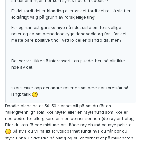
så det er inngen her som synes noe om doodler?
Er det fordi dei er blanding eller er det fordi dei rett å slett er
et dårligt valg på grunn av forskjellige ting?
For eg har lest ganske mye nå i det siste om forskjellige
raser og da om bernedoodle/goldendoodle og fant for det
meste bare positive ting? vett jo dei er blandig da, men?
Dei var vist ikke så interessert i en puddel her, så blir ikke
noe av det.
skal sjekke opp dei andre rasene som dere har foreslått så
langt takk
Doodle-blanding er 50-50 sjansespill på om du får en
"allergivennlig" som ikke røyter eller en røytehund som ikke er
noe bedre for allergikere enn en berner sennen (de røyter heftig).
Eller du kan få noe midt mellom. Både røytehund og mye pelsstell
Så hvis du vil ha litt forutsigbarhet rundt hva du får bør du
styre unna. Er det ikke så viktig og du er forberedt på muligheten