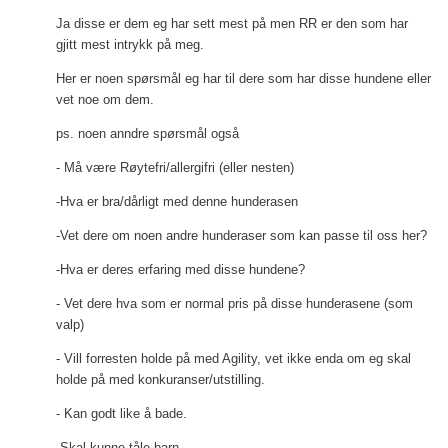
Ja disse er dem eg har sett mest på men RR er den som har
gjitt mest intrykk på meg.
Her er noen spørsmål eg har til dere som har disse hundene eller
vet noe om dem.
ps. noen anndre spørsmål også
- Må være Røytefri/allergifri (eller nesten)
-Hva er bra/dårligt med denne hunderasen
-Vet dere om noen andre hunderaser som kan passe til oss her?
-Hva er deres erfaring med disse hundene?
- Vet dere hva som er normal pris på disse hunderasene (som
valp)
- Vill forresten holde på med Agility, vet ikke enda om eg skal
holde på med konkuranser/utstilling.
- Kan godt like å bade.
-Skal kunne tåle barn