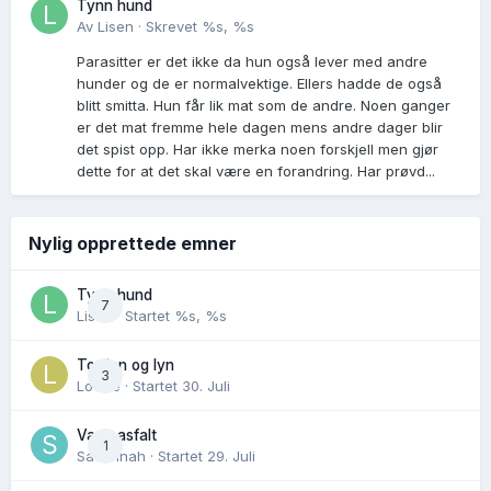
Tynn hund
Av
Lisen
·
Skrevet
%s, %s
Parasitter er det ikke da hun også lever med andre
hunder og de er normalvektige. Ellers hadde de også
blitt smitta. Hun får lik mat som de andre. Noen ganger
er det mat fremme hele dagen mens andre dager blir
det spist opp. Har ikke merka noen forskjell men gjør
dette for at det skal være en forandring. Har prøvd...
Nylig opprettede emner
Tynn hund
7
Lisen
· Startet
%s, %s
Torden og lyn
3
Lovise
· Startet
30. Juli
Varm asfalt
1
Savannah
· Startet
29. Juli