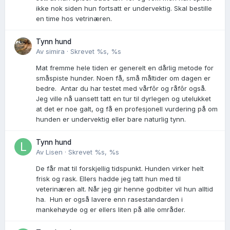
ikke nok siden hun fortsatt er undervektig. Skal bestille
en time hos vetrinæren.
Tynn hund
Av
simira
·
Skrevet
%s, %s
Mat fremme hele tiden er generelt en dårlig metode for
småspiste hunder. Noen få, små måltider om dagen er
bedre. Antar du har testet med vårfôr og råfôr også.
Jeg ville nå uansett tatt en tur til dyrlegen og utelukket
at det er noe galt, og få en profesjonell vurdering på om
hunden er undervektig eller bare naturlig tynn.
Tynn hund
Av
Lisen
·
Skrevet
%s, %s
De får mat til forskjellig tidspunkt. Hunden virker helt
frisk og rask. Ellers hadde jeg tatt hun med til
veterinæren alt. Når jeg gir henne godbiter vil hun alltid
ha. Hun er også lavere enn rasestandarden i
mankehøyde og er ellers liten på alle områder.