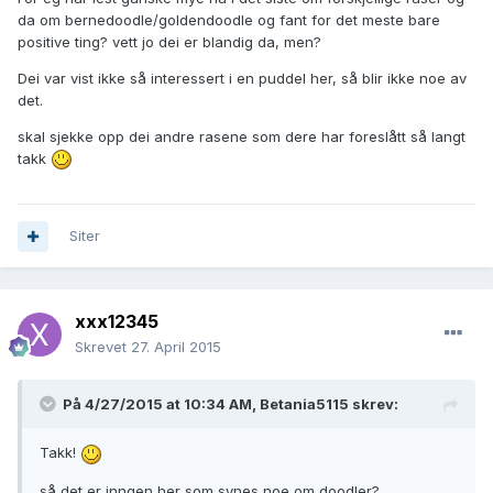
da om bernedoodle/goldendoodle og fant for det meste bare
positive ting? vett jo dei er blandig da, men?
Dei var vist ikke så interessert i en puddel her, så blir ikke noe av
det.
skal sjekke opp dei andre rasene som dere har foreslått så langt
takk
Siter
xxx12345
Skrevet
27. April 2015
På 4/27/2015 at 10:34 AM, Betania5115 skrev:
Takk!
så det er inngen her som synes noe om doodler?