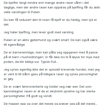
De bjeffer langt mindre enn mange andre raser sånn i det
daglige, men der andre raser kan oppdras på bjeffing får du aldri
vekk varslingen til Pulien.
Du kan få redusert den til noen få bjeff er du heldig, men lyd er
det.
Jeg hater bjeffing, men lever godt med varsling.
Pulien er en aktiv gjeterhund og svært smart. De kan også være
litt egenrådige.
De er barnevennlige, men kan påta seg oppgaven med å passe
på et barn i husholdningen. Vi får ikke lov til å tøyse for mye med
poden, da blir bikkja sur. Typisk Puli...
Jeg synes egentlig ikke det er spesielt krevende hunder, men jeg
er vant til litt bånn gass på tidligere raser og synes personlighet
er gøy.
De er svært førerorienterte og holder seg nær eier. Det som
kjennetegner rasen er at de er ekstremt spretne og har sterke
personligheter. På godt og vondt.
De hopper opp og over det meste og prøver seg på det meste...