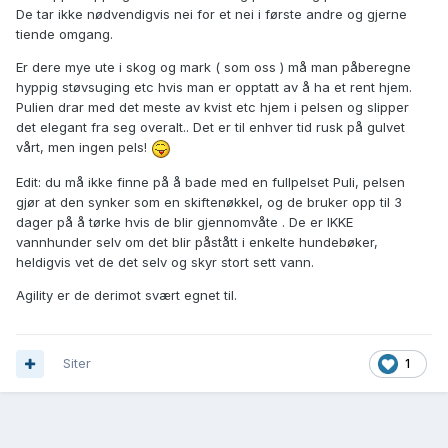
De tar ikke nødvendigvis nei for et nei i første andre og gjerne
tiende omgang.
Er dere mye ute i skog og mark ( som oss ) må man påberegne
hyppig støvsuging etc hvis man er opptatt av å ha et rent hjem.
Pulien drar med det meste av kvist etc hjem i pelsen og slipper
det elegant fra seg overalt.. Det er til enhver tid rusk på gulvet
vårt, men ingen pels!
Edit: du må ikke finne på å bade med en fullpelset Puli, pelsen
gjør at den synker som en skiftenøkkel, og de bruker opp til 3
dager på å tørke hvis de blir gjennomvåte . De er IKKE
vannhunder selv om det blir påstått i enkelte hundebøker,
heldigvis vet de det selv og skyr stort sett vann.
Agility er de derimot svært egnet til.
Siter
1