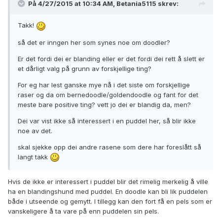
På 4/27/2015 at 10:34 AM, Betania5115 skrev:
Takk!
så det er inngen her som synes noe om doodler?
Er det fordi dei er blanding eller er det fordi dei rett å slett er
et dårligt valg på grunn av forskjellige ting?
For eg har lest ganske mye nå i det siste om forskjellige
raser og da om bernedoodle/goldendoodle og fant for det
meste bare positive ting? vett jo dei er blandig da, men?
Dei var vist ikke så interessert i en puddel her, så blir ikke
noe av det.
skal sjekke opp dei andre rasene som dere har foreslått så
langt takk
Hvis de ikke er interessert i puddel blir det rimelig merkelig å ville
ha en blandingshund med puddel. En doodle kan bli lik puddelen
både i utseende og gemytt. I tillegg kan den fort få en pels som er
vanskeligere å ta vare på enn puddelen sin pels.