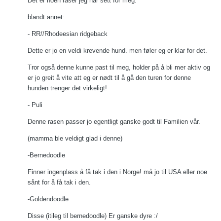
Det er noen raser jeg har sett for meg.
blandt annet:
- RR//Rhodeesian ridgeback
Dette er jo en veldi krevende hund. men føler eg er klar for det.
Tror også denne kunne past til meg, holder på å bli mer aktiv og
er jo greit å vite att eg er nødt til å gå den turen for denne
hunden trenger det virkeligt!
- Puli
Denne rasen passer jo egentligt ganske godt til Familien vår.
(mamma ble veldigt glad i denne)
-Bernedoodle
Finner ingenplass å få tak i den i Norge! må jo til USA eller noe
sånt for å få tak i den.
-Goldendoodle
Disse (itileg til bernedoodle) Er ganske dyre :/