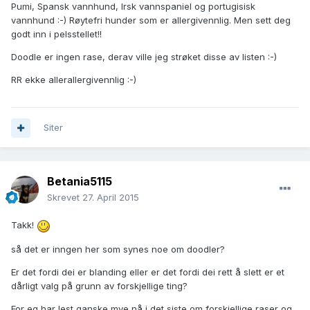
Pumi, Spansk vannhund, Irsk vannspaniel og portugisisk
vannhund :-) Røytefri hunder som er allergivennlig. Men sett deg
godt inn i pelsstellet!!
Doodle er ingen rase, derav ville jeg strøket disse av listen :-)
RR ekke allerallergivennlig :-)
Siter
Betania5115
Skrevet
27. April 2015
Takk!
så det er inngen her som synes noe om doodler?
Er det fordi dei er blanding eller er det fordi dei rett å slett er et
dårligt valg på grunn av forskjellige ting?
For eg har lest ganske mye nå i det siste om forskjellige raser og