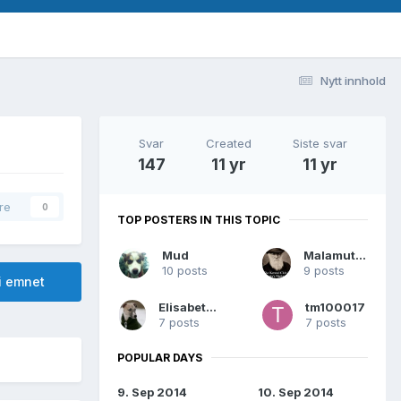
Nytt innhold
Svar
Created
Siste svar
147
11 yr
11 yr
re
0
TOP POSTERS IN THIS TOPIC
Mud
Malamuten
10 posts
9 posts
i emnet
Elisabeth00
tm100017
7 posts
7 posts
POPULAR DAYS
9. Sep 2014
10. Sep 2014