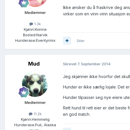
Ikke ønsker du å fraskrive deg ans
Medlemmer
virker som en vinn-vinn situasjon e
1.3k
Kjønn:
Kvinne
Bosted:
Narvik
Hunderase:
Eventyrmix
Siter
Mud
Skrevet
7. September 2014
Jeg skjønner ikke hvorfor det skul
Hunder er ikke særlig lojale. Det e
Hunder tilpasser seg nye eiere uten
Medlemmer
Rett hund til rett eier er det beste 
11.2k
en god match.
Kjønn:
Hemmelig
Hunderase:
Puli, Alaska