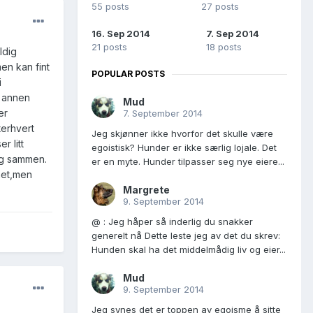
55 posts
27 posts
16. Sep 2014
7. Sep 2014
21 posts
18 posts
ldig
en kan fint
POPULAR POSTS
i
n annen
Mud
er
7. September 2014
terhvert
Jeg skjønner ikke hvorfor det skulle være
r litt
egoistisk? Hunder er ikke særlig lojale. Det
eg sammen.
er en myte. Hunder tilpasser seg nye eiere...
ghet,men
Margrete
9. September 2014
@ : Jeg håper så inderlig du snakker
generelt nå Dette leste jeg av det du skrev:
Hunden skal ha det middelmådig liv og eier...
Mud
9. September 2014
Jeg synes det er toppen av egoisme å sitte