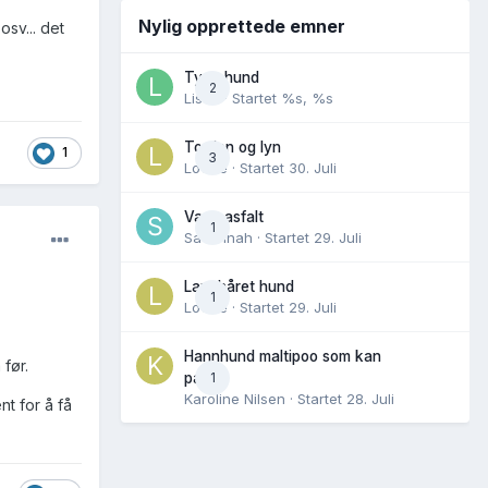
Nylig opprettede emner
sv... det
Tynn hund
2
Lisen
· Startet
%s, %s
Torden og lyn
1
3
Lovise
· Startet
30. Juli
Varm asfalt
1
Savannah
· Startet
29. Juli
Langhåret hund
1
Lovise
· Startet
29. Juli
Hannhund maltipoo som kan
 før.
1
parres
Karoline Nilsen
· Startet
28. Juli
nt for å få