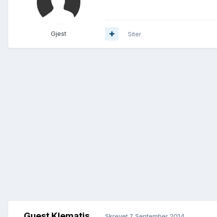
Gjest
Siter
Guest Klematis
Skrevet
7. September 2014