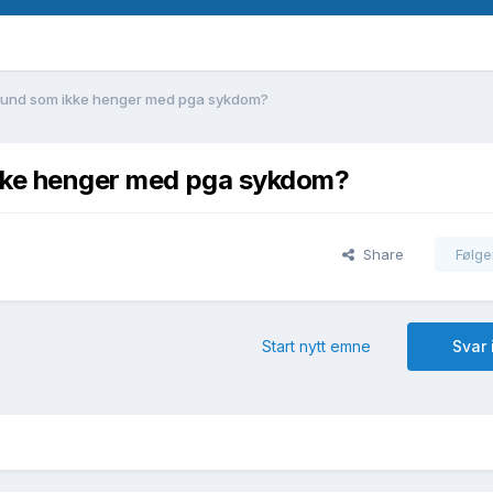
n hund som ikke henger med pga sykdom?
 ikke henger med pga sykdom?
Share
Følge
Start nytt emne
Svar 