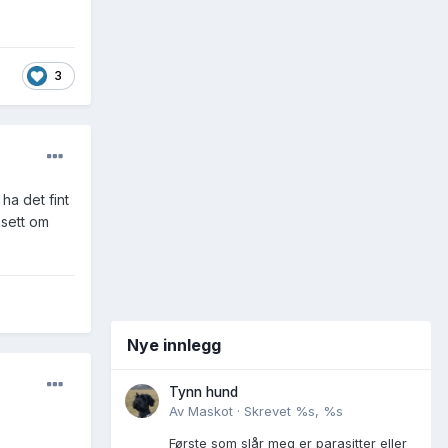
3
ha det fint
nsett om
Nye innlegg
Tynn hund
Av
Maskot
·
Skrevet
%s, %s
Første som slår meg er parasitter eller