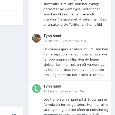
stoffskifte. Om ikke hun har synlige
parasitter av kjent type i avføringen,
som kan fikses med en reseptfri
markkur fra apoteket -> veterinær. Det
er antakelig stoffskifte, om hun alltid...
Tynn hund
Av
simira
·
Skrevet
%s, %s
En dyrlegesjekk er absolutt lurt. Hun kan
ha helseproblemer som gjør at hun ikke
tar opp næring riktig. Hva dyrlegen
sjekker kommer helt an på vurderingen
av hunden, rase, vekt, hva hun spiser
osv. Jeg antar du har prøvd ulike fõr...
Tynn hund
Av
Lisen
·
Skrevet
%s, %s
Jeg har en tynn hund på 2 år og hun er
fullvoksen for lenge siden. Hun har alltid
vært tynn og spinkel sånn at ribbeina og
knoklene stikker ut. Har prøvd å få