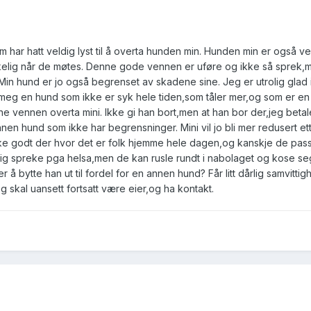
 har hatt veldig lyst til å overta hunden min. Hunden min er også ve
ykkelig når de møtes. Denne gode vennen er uføre og ikke så sprek,m
in hund er jo også begrenset av skadene sine. Jeg er utrolig glad 
 meg en hund som ikke er syk hele tiden,som tåler mer,og som er e
ne vennen overta mini. Ikke gi han bort,men at han bor der,jeg betal
nnen hund som ikke har begrensninger. Mini vil jo bli mer redusert et
like godt der hvor det er folk hjemme hele dagen,og kanskje de passe
ig spreke pga helsa,men de kan rusle rundt i nabolaget og kose s
 å bytte han ut til fordel for en annen hund? Får litt dårlig samvitti
g skal uansett fortsatt være eier,og ha kontakt.