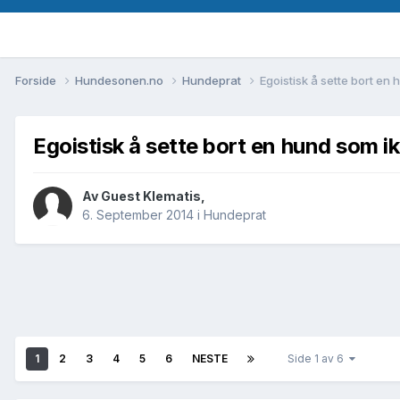
Forside
Hundesonen.no
Hundeprat
Egoistisk å sette bort e
Egoistisk å sette bort en hund som
Av
Guest Klematis
,
6. September 2014
i
Hundeprat
1
2
3
4
5
6
NESTE
Side 1 av 6