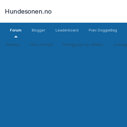
Hundesonen.no
Forum
Blogger
Leaderboard
Prøv DoggieBag
Aktivitet
Ulest innhold
Innlegg jeg har deltatt i
Innlegg