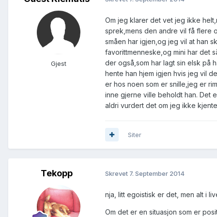
Om jeg klarer det vet jeg ikke helt
sprek,mens den andre vil få flere 
småen har igjen,og jeg vil at han s
favorittmenneske,og mini har det så
der også,som har lagt sin elsk på 
Gjest
hente han hjem igjen hvis jeg vil de
er hos noen som er snille,jeg er rim
inne gjerne ville beholdt han. De
aldri vurdert det om jeg ikke kjen
Siter
Tekopp
Skrevet
7. September 2014
nja, litt egoistisk er det, men alt i l
Om det er en situasjon som er posi