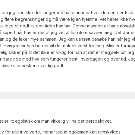
,men jeg tror ikke det fungerer å ha to hunder hvor den ene er frisk
og flere begrensninger og må være igjen hjemme. Vet heller ikke hv
kal leve et godt liv den tiden han har. Denne mannen er hans absolut
 supert når han er der at jeg vet at han ikke savner meg. Det bor en 
han,og de leker mye sammen. Jeg kan uansett besøke han når jeg vil
t. Hvis jeg lar han bo der,vil det nok bli verst for meg. Mini er fornø
elig sikker på at det ikke er viktig for han at det er meg,selv om jeg
t er bare noe med hva som fungerer best i hverdagen og over tid. J
te disse menneskene veldig godt.
ivet er litt egoistisk om man virkelig vil ha det perspektivet.
tiv for alle involverte, mener jeg at egoismen kan unnskyldes.