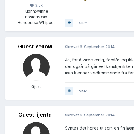
3.5k
Kjønn:
Kvinne
Bosted:
Oslo
Hunderase:
Whippet
Siter
Guest Yellow
Skrevet
6. September 2014
Ja, for å være ærlig, forstår jeg i
der også, så går vel kanskje ikke i
man kjenner vedkommende fra før
Gjest
Siter
Guest lijenta
Skrevet
6. September 2014
Syntes det høres ut som en fin løsn