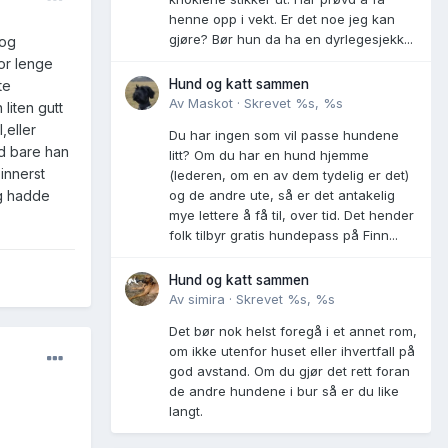
henne opp i vekt. Er det noe jeg kan
gjøre? Bør hun da ha en dyrlegesjekk...
 og
or lenge
Hund og katt sammen
te
Av
Maskot
·
Skrevet
%s, %s
liten gutt
,eller
Du har ingen som vil passe hundene
yd bare han
litt? Om du har en hund hjemme
 innerst
(lederen, om en av dem tydelig er det)
eg hadde
og de andre ute, så er det antakelig
mye lettere å få til, over tid. Det hender
folk tilbyr gratis hundepass på Finn...
Hund og katt sammen
Av
simira
·
Skrevet
%s, %s
Det bør nok helst foregå i et annet rom,
om ikke utenfor huset eller ihvertfall på
god avstand. Om du gjør det rett foran
de andre hundene i bur så er du like
langt.