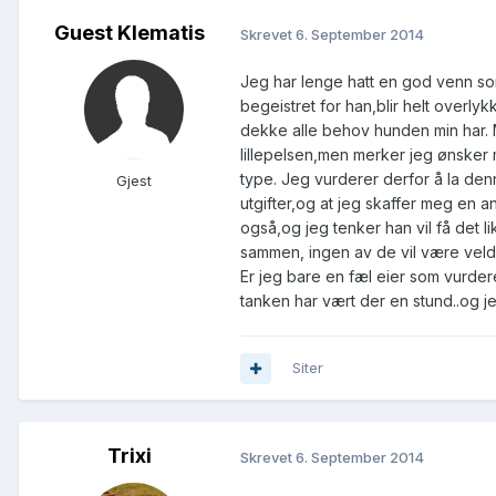
Guest Klematis
Skrevet
6. September 2014
Jeg har lenge hatt en god venn som
begeistret for han,blir helt overl
dekke alle behov hunden min har. M
lillepelsen,men merker jeg ønsker
type. Jeg vurderer derfor å la den
Gjest
utgifter,og at jeg skaffer meg en a
også,og jeg tenker han vil få det 
sammen, ingen av de vil være veld
Er jeg bare en fæl eier som vurderer
tanken har vært der en stund..og je
Siter
Trixi
Skrevet
6. September 2014