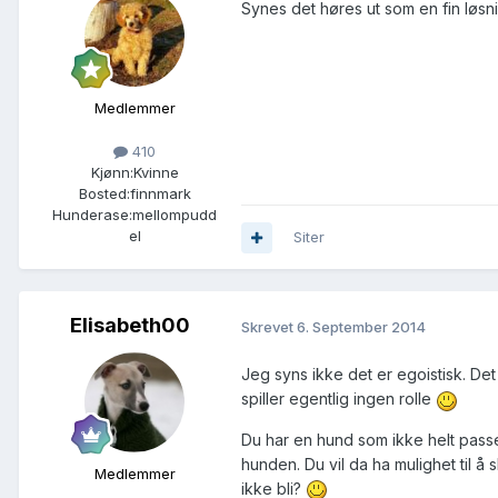
Synes det høres ut som en fin løs
Medlemmer
410
Kjønn:
Kvinne
Bosted:
finnmark
Hunderase:
mellompudd
el
Siter
Elisabeth00
Skrevet
6. September 2014
Jeg syns ikke det er egoistisk. Det
spiller egentlig ingen rolle
Du har en hund som ikke helt pass
hunden. Du vil da ha mulighet til å
Medlemmer
ikke bli?