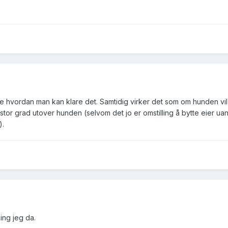
kke hvordan man kan klare det. Samtidig virker det som om hunden vil 
 stor grad utover hunden (selvom det jo er omstilling å bytte eier ua
).
ing jeg da.