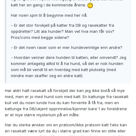
katt her en gang i de kommende årene.
Har noen spm til å begynne med her nå.
- Er det stor forskjell på katter fra DB og rasekatter fra
oppdretter? Litt ala hunder? Man vet hva man får osv?
Pros/cons med begge sidene?
- Er det noen raser som er mer hundevennlige enn andre?
- Hvordan venner dere hunden til katten, eller omvendt? Jeg
kommer antagelig alltid til å ha hund, så det er nok hunden
som må bli vendt til en hverdag med katt plutselig (med
mindre man skaffer seg en eldre katt)
Har aldri hatt rasekatt så forskjell der kan jeg ikke bistå så mye
med, men er jo med hund som med katt. En kattunge fra rasekatt
kull vet du noen lunde hva du kan forvente å få fra, men en
kattunge fra DB/ukjent opprinnelse/kjenner bare 1 av foreldrene
er et mye større mysterium på en måte.
Har du sterke ønsker om en pratsom/ikke pratsom katt f.eks kan
en rasekatt være lurt da du i større grad kan finne en stille eller