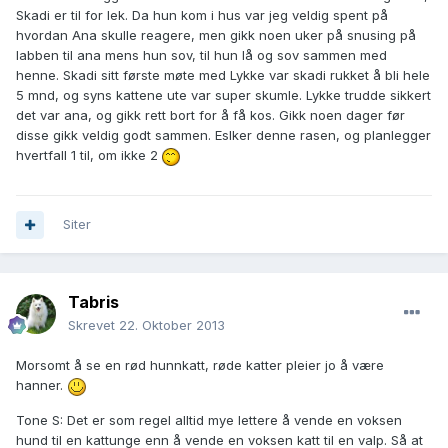
Skadi er til for lek. Da hun kom i hus var jeg veldig spent på
hvordan Ana skulle reagere, men gikk noen uker på snusing på
labben til ana mens hun sov, til hun lå og sov sammen med
henne. Skadi sitt første møte med Lykke var skadi rukket å bli hele
5 mnd, og syns kattene ute var super skumle. Lykke trudde sikkert
det var ana, og gikk rett bort for å få kos. Gikk noen dager før
disse gikk veldig godt sammen. Eslker denne rasen, og planlegger
hvertfall 1 til, om ikke 2
Siter
Tabris
Skrevet
22. Oktober 2013
Morsomt å se en rød hunnkatt, røde katter pleier jo å være
hanner.
Tone S: Det er som regel alltid mye lettere å vende en voksen
hund til en kattunge enn å vende en voksen katt til en valp. Så at