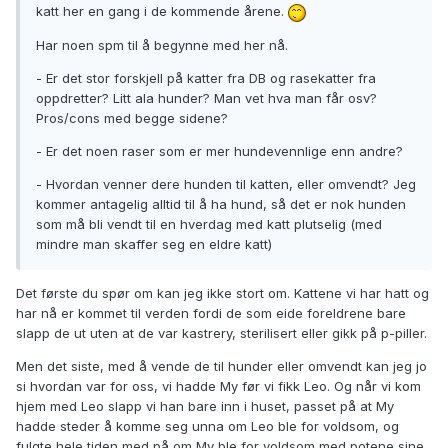
katt her en gang i de kommende årene.
Har noen spm til å begynne med her nå.
- Er det stor forskjell på katter fra DB og rasekatter fra
oppdretter? Litt ala hunder? Man vet hva man får osv?
Pros/cons med begge sidene?
- Er det noen raser som er mer hundevennlige enn andre?
- Hvordan venner dere hunden til katten, eller omvendt? Jeg
kommer antagelig alltid til å ha hund, så det er nok hunden
som må bli vendt til en hverdag med katt plutselig (med
mindre man skaffer seg en eldre katt)
Det første du spør om kan jeg ikke stort om. Kattene vi har hatt og
har nå er kommet til verden fordi de som eide foreldrene bare
slapp de ut uten at de var kastrery, sterilisert eller gikk på p-piller.
Men det siste, med å vende de til hunder eller omvendt kan jeg jo
si hvordan var for oss, vi hadde My før vi fikk Leo. Og når vi kom
hjem med Leo slapp vi han bare inn i huset, passet på at My
hadde steder å komme seg unna om Leo ble for voldsom, og
fulgte hele tiden med på om My ble for voldsom med potene sine