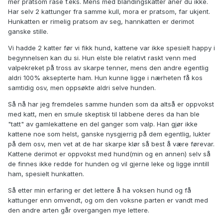
mer pratsom rase f.eks. Mens med blandingskatter aner du ikke.
Har selv 2 kattunger fra samme kull, mora er pratsom, far ukjent.
Hunkatten er rimelig pratsom av seg, hannkatten er derimot
ganske stille.
Vi hadde 2 katter før vi fikk hund, kattene var ikke spesielt happy i
begynnelsen kan du si. Hun elste ble relativt raskt venn med
valpekreket på tross av skarpe tenner, mens den andre egentlig
aldri 100% aksepterte ham. Hun kunne ligge i nærheten få kos
samtidig osv, men oppsøkte aldri selve hunden.
Så nå har jeg fremdeles samme hunden som da altså er oppvokst
med katt, men en smule skeptisk til labbene deres da han ble
"tatt" av gamlekattene en del ganger som valp. Han gjør ikke
kattene noe som helst, ganske nysgjerrig på dem egentlig, lukter
på dem osv, men vet at de har skarpe klør så best å være førevar.
Kattene derimot er oppvokst med hund(min og en annen) selv så
de finnes ikke redde for hunden og vil gjerne leke og ligge inntill
ham, spesielt hunkatten.
Så etter min erfaring er det lettere å ha voksen hund og få
kattunger enn omvendt, og om den voksne parten er vandt med
den andre arten går overgangen mye lettere.