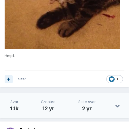
Hmpf.
Siter
1
Svar
Created
Siste svar
1.1k
12 yr
2 yr