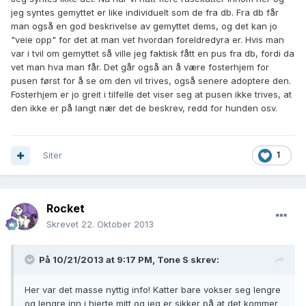
jeg syntes gemyttet er like individuelt som de fra db. Fra db får
man også en god beskrivelse av gemyttet dems, og det kan jo
"veie opp" for det at man vet hvordan foreldredyra er. Hvis man
var i tvil om gemyttet så ville jeg faktisk fått en pus fra db, fordi da
vet man hva man får. Det går også an å være fosterhjem for
pusen først for å se om den vil trives, også senere adoptere den.
Fosterhjem er jo greit i tilfelle det viser seg at pusen ikke trives, at
den ikke er på langt nær det de beskrev, redd for hunden osv.
Siter
1
Rocket
Skrevet
22. Oktober 2013
På 10/21/2013 at 9:17 PM, Tone S skrev:
Her var det masse nyttig info! Katter bare vokser seg lengre
og lengre inn i hjerte mitt og jeg er sikker på at det kommer