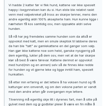
Vi hadde 2 katter før vi fikk hund, kattene var ikke spesielt
happy i begynnelsen kan du si. Hun elste ble relativt raskt
venn med valpekreket på tross av skarpe tenner, mens den
andre egentlig aldri 100% aksepterte ham. Hun kunne ligge i
nærheten få kos samtidig osv, men oppsøkte aldri selve
hunden.
Så nå har jeg fremdeles samme hunden som da altså er
oppvokst med katt, men en smule skeptisk til labbene deres
da han ble "tatt" av gamlekattene en del ganger som valp.
Han gjør ikke kattene noe som helst, ganske nysgjerrig på
dem egentlig, lukter på dem osv, men vet at de har skarpe
klør så best å være førevar. Kattene derimot er oppvokst
med hund(min og en annen) selv så de finnes ikke redde
for hunden og vil gjerne leke og ligge inntill ham, spesielt
hunkatten.
Så etter min erfaring er det lettere å ha voksen hund og få
kattunger enn omvendt, og om den voksne parten er vandt
med den andre arten går overgangen mye lettere.
Tilvenning må egentlig skje litt i dyrenes fart, men å sitte på
gulvet med dem og gi godbiter pleier å være en fin måte å