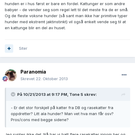
hunden er i hus først er bare en fordel. Kattunger er som andre
babyer - de vender seg som regel lett til det meste fra de er små.
Og de fleste voksne hunder (så sant man ikke har primitive typer
hunder med ekstremt jaktinstinkt) vil også enkelt vende seg til at
en kattunge blir en del av huset.
Siter
Paranomia
Skrevet
22. Oktober 2013
På 10/21/2013 at 9:17 PM, Tone S skrev:
- Er det stor forskjell på katter fra DB og rasekatter fra
oppdretter? Litt ala hunder? Man vet hva man får osv?
Pros/cons med begge sidene?
Jeg syntes ikke det. Nå har vi hatt flere rasekatter innom her og