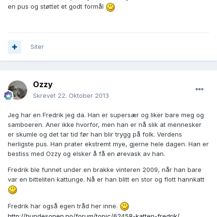
en pus og støttet et godt formål
Siter
Ozzy
Skrevet
22. Oktober 2013
Jeg har en Fredrik jeg da. Han er supersær og liker bare meg og
samboeren. Aner ikke hvorfor, men han er nå slik at mennesker
er skumle og det tar tid før han blir trygg på folk. Verdens
herligste pus. Han prater ekstremt mye, gjerne hele dagen. Han er
bestiss med Ozzy og elsker å få en ørevask av han.
Fredrik ble funnet under en brakke vinteren 2009, når han bare
var en bitteliten kattunge. Nå er han blitt en stor og flott hannkatt
Fredrik har også egen tråd her inne.
http://hundesonen.no/forum/topic/62458-katten-fredrik/