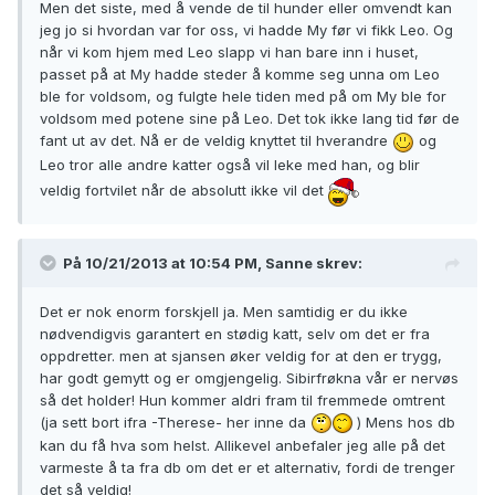
Men det siste, med å vende de til hunder eller omvendt kan
jeg jo si hvordan var for oss, vi hadde My før vi fikk Leo. Og
når vi kom hjem med Leo slapp vi han bare inn i huset,
passet på at My hadde steder å komme seg unna om Leo
ble for voldsom, og fulgte hele tiden med på om My ble for
voldsom med potene sine på Leo. Det tok ikke lang tid før de
fant ut av det. Nå er de veldig knyttet til hverandre
og
Leo tror alle andre katter også vil leke med han, og blir
veldig fortvilet når de absolutt ikke vil det
På 10/21/2013 at 10:54 PM, Sanne skrev:
Det er nok enorm forskjell ja. Men samtidig er du ikke
nødvendigvis garantert en stødig katt, selv om det er fra
oppdretter. men at sjansen øker veldig for at den er trygg,
har godt gemytt og er omgjengelig. Sibirfrøkna vår er nervøs
så det holder! Hun kommer aldri fram til fremmede omtrent
(ja sett bort ifra -Therese- her inne da
) Mens hos db
kan du få hva som helst. Allikevel anbefaler jeg alle på det
varmeste å ta fra db om det er et alternativ, fordi de trenger
det så veldig!