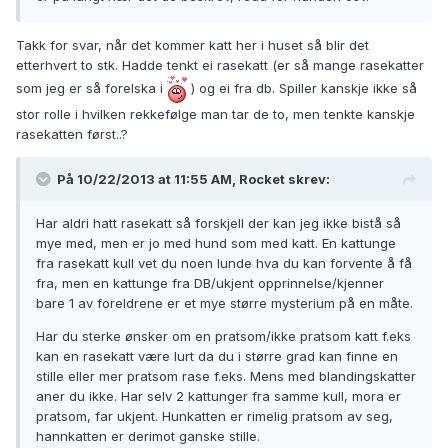
Takk for svar, når det kommer katt her i huset så blir det
etterhvert to stk. Hadde tenkt ei rasekatt (er så mange rasekatter
som jeg er så forelska i
) og ei fra db. Spiller kanskje ikke så
stor rolle i hvilken rekkefølge man tar de to, men tenkte kanskje
rasekatten først..?
På 10/22/2013 at 11:55 AM, Rocket skrev:
Har aldri hatt rasekatt så forskjell der kan jeg ikke bistå så
mye med, men er jo med hund som med katt. En kattunge
fra rasekatt kull vet du noen lunde hva du kan forvente å få
fra, men en kattunge fra DB/ukjent opprinnelse/kjenner
bare 1 av foreldrene er et mye større mysterium på en måte.
Har du sterke ønsker om en pratsom/ikke pratsom katt f.eks
kan en rasekatt være lurt da du i større grad kan finne en
stille eller mer pratsom rase f.eks. Mens med blandingskatter
aner du ikke. Har selv 2 kattunger fra samme kull, mora er
pratsom, far ukjent. Hunkatten er rimelig pratsom av seg,
hannkatten er derimot ganske stille.