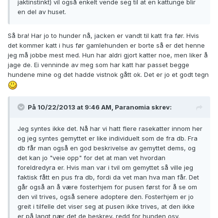
jaktinstinkt) vil også enkelt vende seg til at en kattunge blir
en del av huset.
Så bra! Har jo to hunder nå, jacken er vandt til katt fra før. Hvis
det kommer katt i hus før gamlehunden er borte så er det henne
jeg må jobbe mest med. Hun har aldri gjort katter noe, men liker å
jage de. Ei venninde av meg som har katt har passet begge
hundene mine og det hadde vistnok gått ok. Det er jo et godt tegn
På 10/22/2013 at 9:46 AM, Paranomia skrev:
Jeg syntes ikke det. Nå har vi hatt flere rasekatter innom her
og jeg syntes gemyttet er like individuelt som de fra db. Fra
db får man også en god beskrivelse av gemyttet dems, og
det kan jo "veie opp" for det at man vet hvordan
foreldredyra er. Hvis man var i tvil om gemyttet så ville jeg
faktisk fått en pus fra db, fordi da vet man hva man får. Det
går også an å være fosterhjem for pusen først for å se om
den vil trives, også senere adoptere den. Fosterhjem er jo
greit i tilfelle det viser seg at pusen ikke trives, at den ikke
er på langt nær det de beskrev, redd for hunden osv.