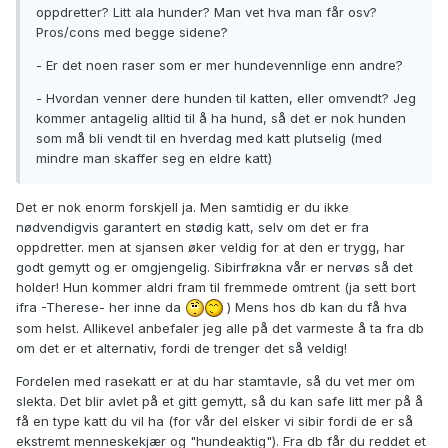
oppdretter? Litt ala hunder? Man vet hva man får osv?
Pros/cons med begge sidene?
- Er det noen raser som er mer hundevennlige enn andre?
- Hvordan venner dere hunden til katten, eller omvendt? Jeg
kommer antagelig alltid til å ha hund, så det er nok hunden
som må bli vendt til en hverdag med katt plutselig (med
mindre man skaffer seg en eldre katt)
Det er nok enorm forskjell ja. Men samtidig er du ikke
nødvendigvis garantert en stødig katt, selv om det er fra
oppdretter. men at sjansen øker veldig for at den er trygg, har
godt gemytt og er omgjengelig. Sibirfrøkna vår er nervøs så det
holder! Hun kommer aldri fram til fremmede omtrent (ja sett bort
ifra -Therese- her inne da
) Mens hos db kan du få hva
som helst. Allikevel anbefaler jeg alle på det varmeste å ta fra db
om det er et alternativ, fordi de trenger det så veldig!
Fordelen med rasekatt er at du har stamtavle, så du vet mer om
slekta. Det blir avlet på et gitt gemytt, så du kan safe litt mer på å
få en type katt du vil ha (for vår del elsker vi sibir fordi de er så
ekstremt menneskekjær og "hundeaktig"). Fra db får du reddet et