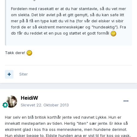
Fordelen med rasekatt er at du har stamtavle, så du vet mer
om slekta. Det blir avlet på et gitt gemytt, så du kan safe litt
mer på å få en type katt du vil ha (for vår del elsker vi sibir
fordi de er så ekstremt menneskekjær og "hundeaktig"). Fra
db får du reddet et en pus og støttet et godt formål
Takk dere!
Siter
HeidiW
Skrevet
22. Oktober 2013
Har selv en blå britisk korthår jente ved navnet Lykke. Hun er
innekatt mesteparten av tiden. Herlig "liten" sær jente. Er ikke så
ekstremt glad i kos fra oss menneskene, men hundene derimot.
Hun elsker begge to. Eldste hunden ana er vist til for kos og vask,