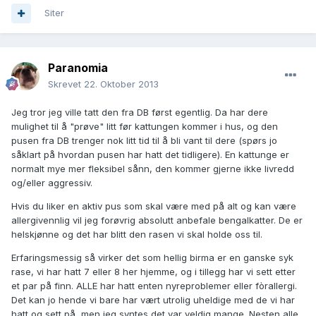
Siter
Paranomia
Skrevet
22. Oktober 2013
Jeg tror jeg ville tatt den fra DB først egentlig. Da har dere
mulighet til å "prøve" litt før kattungen kommer i hus, og den
pusen fra DB trenger nok litt tid til å bli vant til dere (spørs jo
såklart på hvordan pusen har hatt det tidligere). En kattunge er
normalt mye mer fleksibel sånn, den kommer gjerne ikke livredd
og/eller aggressiv.
Hvis du liker en aktiv pus som skal være med på alt og kan være
allergivennlig vil jeg forøvrig absolutt anbefale bengalkatter. De er
helskjønne og det har blitt den rasen vi skal holde oss til.
Erfaringsmessig så virker det som hellig birma er en ganske syk
rase, vi har hatt 7 eller 8 her hjemme, og i tillegg har vi sett etter
et par på finn. ALLE har hatt enten nyreproblemer eller fòrallergi.
Det kan jo hende vi bare har vært utrolig uheldige med de vi har
hatt og sett på, men jeg syntes det var veldig mange. Nesten alle