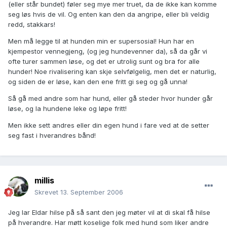
(eller står bundet) føler seg mye mer truet, da de ikke kan komme
seg løs hvis de vil. Og enten kan den da angripe, eller bli veldig
redd, stakkars!
Men må legge til at hunden min er supersosial! Hun har en
kjempestor vennegjeng, (og jeg hundevenner da), så da går vi
ofte turer sammen løse, og det er utrolig sunt og bra for alle
hunder! Noe rivalisering kan skje selvfølgelig, men det er naturlig,
og siden de er løse, kan den ene fritt gi seg og gå unna!
Så gå med andre som har hund, eller gå steder hvor hunder går
løse, og la hundene leke og løpe fritt!
Men ikke sett andres eller din egen hund i fare ved at de setter
seg fast i hverandres bånd!
millis
Skrevet
13. September 2006
Jeg lar Eldar hilse på så sant den jeg møter vil at di skal få hilse
på hverandre. Har møtt koselige folk med hund som liker andre