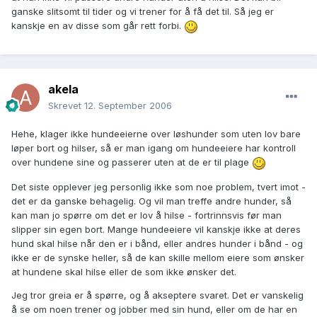
ganske slitsomt til tider og vi trener for å få det til. Så jeg er
kanskje en av disse som går rett forbi.
akela
Skrevet
12. September 2006
Hehe, klager ikke hundeeierne over løshunder som uten lov bare
løper bort og hilser, så er man igang om hundeeiere har kontroll
over hundene sine og passerer uten at de er til plage
Det siste opplever jeg personlig ikke som noe problem, tvert imot -
det er da ganske behagelig. Og vil man treffe andre hunder, så
kan man jo spørre om det er lov å hilse - fortrinnsvis før man
slipper sin egen bort. Mange hundeeiere vil kanskje ikke at deres
hund skal hilse når den er i bånd, eller andres hunder i bånd - og
ikke er de synske heller, så de kan skille mellom eiere som ønsker
at hundene skal hilse eller de som ikke ønsker det.
Jeg tror greia er å spørre, og å akseptere svaret. Det er vanskelig
å se om noen trener og jobber med sin hund, eller om de har en