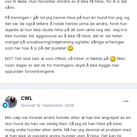
oss til døde. Hun forventer mindre av å ikke få hilse, for å si det
sånn.
På treningen i går lot jeg henne hilse på kun èn hund tror jeg, og
det var da også lettere å holde henne unna de andre, fordi hun
skjønte at hun ikke skulle hilse på alt som rørte seg der. Jeg tror
ikke hunder blir aggressive av å ikke få hilse; det er vel heller
mangel på sosialisering/miljøtrening og/eller dårlige erfaringer
som har noe å si på det punktet
EDIT: Det skal sies at som oftest, så hilser vi faktisk på
Men
noen dager er det ok for treningens skyld å ikke bygge mer
oppunder forventningene.
CWL
Skrevet
12. September 2006
Min valp var livredd andre hunder etter at han ble angrepet av en
stor hund da han var veldig liten. Så jeg lot han hilse på mest
mulig snille hunder etter dette. Nå har jeg derimot et problem med
at han ikke vil passere andre hunder uten å hilse. Det kan bli