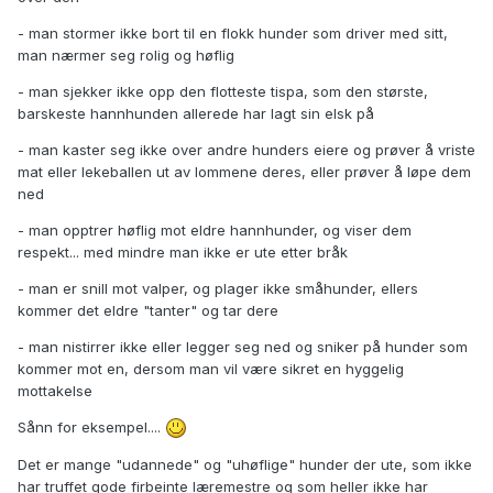
- man stormer ikke bort til en flokk hunder som driver med sitt,
man nærmer seg rolig og høflig
- man sjekker ikke opp den flotteste tispa, som den største,
barskeste hannhunden allerede har lagt sin elsk på
- man kaster seg ikke over andre hunders eiere og prøver å vriste
mat eller lekeballen ut av lommene deres, eller prøver å løpe dem
ned
- man opptrer høflig mot eldre hannhunder, og viser dem
respekt... med mindre man ikke er ute etter bråk
- man er snill mot valper, og plager ikke småhunder, ellers
kommer det eldre "tanter" og tar dere
- man nistirrer ikke eller legger seg ned og sniker på hunder som
kommer mot en, dersom man vil være sikret en hyggelig
mottakelse
Sånn for eksempel....
Det er mange "udannede" og "uhøflige" hunder der ute, som ikke
har truffet gode firbeinte læremestre og som heller ikke har