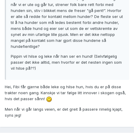
når vi er ute og går tur, strener folk bare rett forbi med
hunden sin, stiv i blikket mens de freser "gå pent!". Hvorfor
er alle så redde for kontakt mellom hunder? De fleste ser ut
til å ha hunder som må ledes bestemt forbi andre hunder,
mens både hund og eier ser ut som de er vettskremte av
synet av min ufarlige lille pjusk. Men er det ikke nettopp
mangel på kontakt som har gjort disse hundene så
hundefientlige?
Pippin vil hilse og leke når han ser en hund! (Selvfølgelig
passer det ikke alltid, men hvorfor er det nesten ingen som
vil hilse på??)
Hei, Fibi får gjerne både leke og hilse hun, hvis du er på disse
trakter noen gang. Kanskje vi tar følge litt innover i skogen også,
hvis det passer sånn!
Men når vi går langs veien, er det greit å passere rimelig kjapt,
syns jeg!