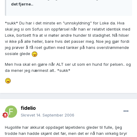
det fjerne..
*sukk* Du har i det minste en "unnskyldning" for Loke da. Hva
skal jeg si om Sofus sin oppførsel når han er relativt identisk med
Loke, bortsett fra at vi møter andre hunder til stadighet. Nå hilser
vi ikke på alle heller, bare hvis det passer meg. Noe jeg gjør fordi
jeg prøver å få roet gutten med tanker på hans overstrømmende
sosiale glede
Men hva skal en gjøre når ALT ser ut som en hund for pelsen.. og
da mener jeg nærmest alt.. *sukk*
fidelio
Skrevet
14. September 2006
Hugolille har akkurat oppdaget løpetidens gleder til fulle, (jeg
trodde han hadde skjønt det før, men det er nå han virkelig bryr