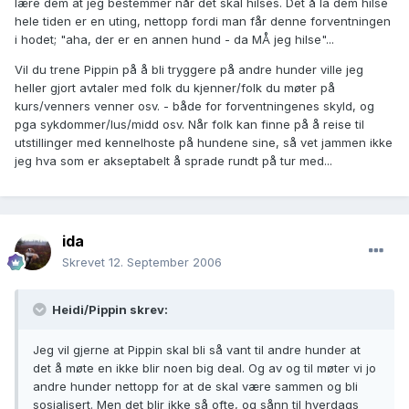
lære dem at jeg bestemmer når det skal hilses. Det å la dem hilse
hele tiden er en uting, nettopp fordi man får denne forventningen
i hodet; "aha, der er en annen hund - da MÅ jeg hilse"...
Vil du trene Pippin på å bli tryggere på andre hunder ville jeg
heller gjort avtaler med folk du kjenner/folk du møter på
kurs/venners venner osv. - både for forventningenes skyld, og
pga sykdommer/lus/midd osv. Når folk kan finne på å reise til
utstillinger med kennelhoste på hundene sine, så vet jammen ikke
jeg hva som er akseptabelt å sprade rundt på tur med...
ida
Skrevet
12. September 2006
Heidi/Pippin skrev:
Jeg vil gjerne at Pippin skal bli så vant til andre hunder at
det å møte en ikke blir noen big deal. Og av og til møter vi jo
andre hunder nettopp for at de skal være sammen og bli
sosialisert. Men det blir ikke så ofte, og sånn til hverdags