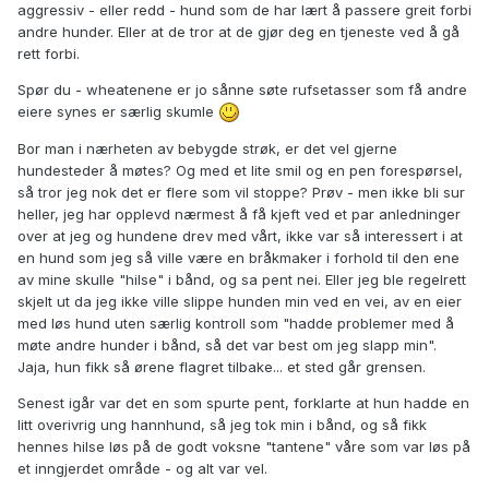
aggressiv - eller redd - hund som de har lært å passere greit forbi
andre hunder. Eller at de tror at de gjør deg en tjeneste ved å gå
rett forbi.
Spør du - wheatenene er jo sånne søte rufsetasser som få andre
eiere synes er særlig skumle
Bor man i nærheten av bebygde strøk, er det vel gjerne
hundesteder å møtes? Og med et lite smil og en pen forespørsel,
så tror jeg nok det er flere som vil stoppe? Prøv - men ikke bli sur
heller, jeg har opplevd nærmest å få kjeft ved et par anledninger
over at jeg og hundene drev med vårt, ikke var så interessert i at
en hund som jeg så ville være en bråkmaker i forhold til den ene
av mine skulle "hilse" i bånd, og sa pent nei. Eller jeg ble regelrett
skjelt ut da jeg ikke ville slippe hunden min ved en vei, av en eier
med løs hund uten særlig kontroll som "hadde problemer med å
møte andre hunder i bånd, så det var best om jeg slapp min".
Jaja, hun fikk så ørene flagret tilbake... et sted går grensen.
Senest igår var det en som spurte pent, forklarte at hun hadde en
litt overivrig ung hannhund, så jeg tok min i bånd, og så fikk
hennes hilse løs på de godt voksne "tantene" våre som var løs på
et inngjerdet område - og alt var vel.