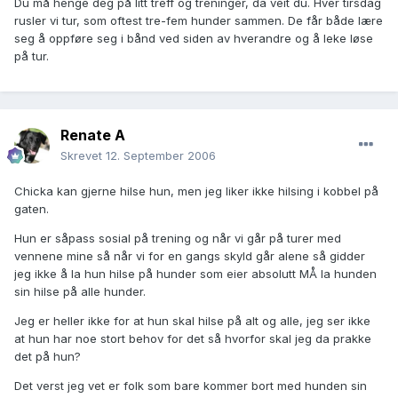
Du må henge deg på litt treff og treninger, da veit du. Hver tirsdag
rusler vi tur, som oftest tre-fem hunder sammen. De får både lære
seg å oppføre seg i bånd ved siden av hverandre og å leke løse
på tur.
Renate A
Skrevet
12. September 2006
Chicka kan gjerne hilse hun, men jeg liker ikke hilsing i kobbel på
gaten.
Hun er såpass sosial på trening og når vi går på turer med
vennene mine så når vi for en gangs skyld går alene så gidder
jeg ikke å la hun hilse på hunder som eier absolutt MÅ la hunden
sin hilse på alle hunder.
Jeg er heller ikke for at hun skal hilse på alt og alle, jeg ser ikke
at hun har noe stort behov for det så hvorfor skal jeg da prakke
det på hun?
Det verst jeg vet er folk som bare kommer bort med hunden sin