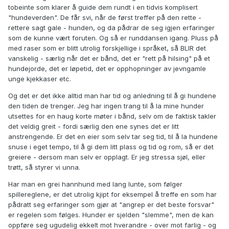
tobeinte som klarer å guide dem rundt i en tidvis komplisert
"hundeverden". De får svi, når de først treffer på den rette -
rettere sagt gale - hunden, og da pådrar de seg igjen erfaringer
som de kunne vært foruten. Og så er runddansen igang. Pluss på
med raser som er blitt utrolig forskjellige i språket, så BLIR det
vanskelig - særlig når det er bånd, det er "rett på hilsing" på et
hundejorde, det er løpetid, det er opphopninger av jevngamle
unge kjekkaser etc.
Og det er det ikke alltid man har tid og anledning til å gi hundene
den tiden de trenger. Jeg har ingen trang til å la mine hunder
utsettes for en haug korte møter i bånd, selv om de faktisk takler
det veldig greit - fordi særlig den ene synes det er litt
anstrengende. Er det en eier som selv tar seg tid, til å la hundene
snuse i eget tempo, til å gi dem litt plass og tid og rom, så er det
greiere - dersom man selv er opplagt. Er jeg stressa sjøl, eller
trøtt, så styrer vi unna.
Har man en grei hannhund med lang lunte, som følger
spillereglene, er det utrolig kjipt for eksempel å treffe en som har
pådratt seg erfaringer som gjør at "angrep er det beste forsvar"
er regelen som følges. Hunder er sjelden "slemme", men de kan
oppføre seg ugudelig ekkelt mot hverandre - over mot farlig - og