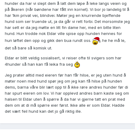
hunder da har vi slept dem å latt dem løpe å leke langs veien og
på åkeren (når bøndene har fått inn kornet). Vi bor jo landelig til å
har 1km privat vei, blindvei. Møter jeg en knurrende bjeffende
hund som ser truende ut, ja da går vi rett forbi. Det morsomste jeg
har sett er da jeg møtte en litt fin dame her, med en bitte liten
hund. Hun trodde nok Eldar ville spise opp hunden hennes for
hun løftet den opp og gikk den bua rundt oss.
he he må le,
det så bare så komisk ut.
Eldar er blitt veldig sosialisert, vi reiser ofte til svigers som har
4hunder så han kan få leika fra seg
Jeg prater alltid med eieren før han får hilse, er jeg uten hund å
møter noen med hund spør jeg om jeg kan få hilse på hunden
dems, barna våre blir lært opp til å ikke røre andres hunder før di
har spurt eieren om lov. Vi har opplevd andres barn kaste seg om
halsen til Eldar uten å spørre å da har vi gjerne tatt en prat med
dem om at di må spørre eier først. Ikke alle er som Eldar. Hadde
det vært feil hund kan det jo gå riktig ille.