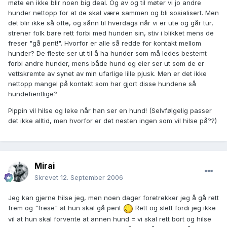
møte en ikke blir noen big deal. Og av og til møter vi jo andre
hunder nettopp for at de skal være sammen og bli sosialisert. Men
det blir ikke så ofte, og sånn til hverdags når vi er ute og går tur,
strener folk bare rett forbi med hunden sin, stiv i blikket mens de
freser "gå pent!". Hvorfor er alle så redde for kontakt mellom
hunder? De fleste ser ut til å ha hunder som må ledes bestemt
forbi andre hunder, mens både hund og eier ser ut som de er
vettskremte av synet av min ufarlige lille pjusk. Men er det ikke
nettopp mangel på kontakt som har gjort disse hundene så
hundefientlige?
Pippin vil hilse og leke når han ser en hund! (Selvfølgelig passer
det ikke alltid, men hvorfor er det nesten ingen som vil hilse på??)
Mirai
Skrevet
12. September 2006
Jeg kan gjerne hilse jeg, men noen dager foretrekker jeg å gå rett
frem og "frese" at hun skal gå pent
Rett og slett fordi jeg ikke
vil at hun skal forvente at annen hund = vi skal rett bort og hilse