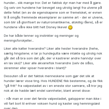
hunder... slik mange tror. Det er faktisk dyr man har med å gjøre.
Og selv om hundene har beveget seg utrolig langt fra ulvene på
dette feltet (en av de egenskapene som er fremelsket, er evnen
til å omgås fremmede eksemplarer av samme art - der er ulvene,
som blir så glorifisert av naturromantikerne, atskillig råere), så er
hundene våre ikke blitt helt Disney likevel
De har både tenner og instinkter og meninger og
meningsforskjeller...
Liker alle katter hverandre? Liker alle hester hverandre (hehe,
særlig hingstene; vi lar jo hundegutta være intakte og utrolig nok
går det så bra som det går, der vi kastrerer andre hanndyr over
en lav sko)? Liker alle akvariefisk hverandre (selv de slåss,
skremmer eller spiser hverandre i blant)?
Dessuten så er det faktisk menneskene som gjør det slik at
hunder lærer visse ting. Hvis HUNDENE fikk bestemme, og de fikk
"gå fritt" fra valpestadiet av i en eneste stor samrøre, så tror jeg
nok at de hadde lært endel sannheter, blant annet disse:
- når man er over det første valpestadiet, galopperer man ikke i
vill fart bort til enhver voksen hund og kaster seg hemningsløst
over den