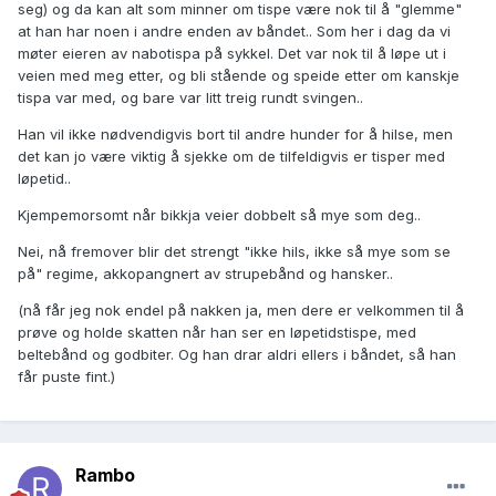
seg) og da kan alt som minner om tispe være nok til å "glemme"
at han har noen i andre enden av båndet.. Som her i dag da vi
møter eieren av nabotispa på sykkel. Det var nok til å løpe ut i
veien med meg etter, og bli stående og speide etter om kanskje
tispa var med, og bare var litt treig rundt svingen..
Han vil ikke nødvendigvis bort til andre hunder for å hilse, men
det kan jo være viktig å sjekke om de tilfeldigvis er tisper med
løpetid..
Kjempemorsomt når bikkja veier dobbelt så mye som deg..
Nei, nå fremover blir det strengt "ikke hils, ikke så mye som se
på" regime, akkopangnert av strupebånd og hansker..
(nå får jeg nok endel på nakken ja, men dere er velkommen til å
prøve og holde skatten når han ser en løpetidstispe, med
beltebånd og godbiter. Og han drar aldri ellers i båndet, så han
får puste fint.)
Rambo