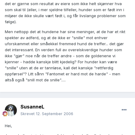
det er gjerne som resultat av eiere som ikke helt skjønner hva
som skal til (eller, i mer sjeldne tilfeller, hunder som er født inn i
miljøer de ikke skulle vært født i, og får livslange problemer som
følge).
Men nettopp det at hundene har sine meninger, at de har et rikt
spekter av adferd, og at de ikke er "snille" mot enhver
uforskammet eller småekkel fremmed hund de treffer... det gjør
det interessant. En verden full av overelskverdige hunder som
ikke "gjør" noe når de treffer andre - som de goldenene vi
kjenner - hadde kanskje blitt kjedelig? For hunder kan være
"snille" uten at de er tannløse, kall det kanskje "rettferdig
oppførsel"? Litt sånn "Fantomet er hard mot de harde" - men
altså også "snill mot de snille".....
SusanneL
Skrevet
12. September 2006
Hei,