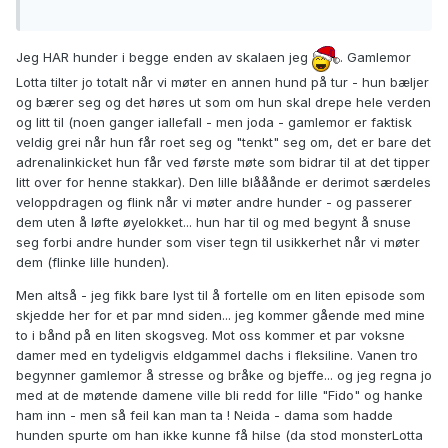
Jeg HAR hunder i begge enden av skalaen jeg
. Gamlemor
Lotta tilter jo totalt når vi møter en annen hund på tur - hun bæljer
og bærer seg og det høres ut som om hun skal drepe hele verden
og litt til (noen ganger iallefall - men joda - gamlemor er faktisk
veldig grei når hun får roet seg og "tenkt" seg om, det er bare det
adrenalinkicket hun får ved første møte som bidrar til at det tipper
litt over for henne stakkar). Den lille blååånde er derimot særdeles
veloppdragen og flink når vi møter andre hunder - og passerer
dem uten å løfte øyelokket... hun har til og med begynt å snuse
seg forbi andre hunder som viser tegn til usikkerhet når vi møter
dem (flinke lille hunden).
Men altså - jeg fikk bare lyst til å fortelle om en liten episode som
skjedde her for et par mnd siden... jeg kommer gående med mine
to i bånd på en liten skogsveg. Mot oss kommer et par voksne
damer med en tydeligvis eldgammel dachs i fleksiline. Vanen tro
begynner gamlemor å stresse og bråke og bjeffe... og jeg regna jo
med at de møtende damene ville bli redd for lille "Fido" og hanke
ham inn - men så feil kan man ta ! Neida - dama som hadde
hunden spurte om han ikke kunne få hilse (da stod monsterLotta