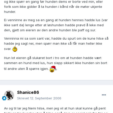
og ikke spørr en gang før hunden dems er borte ved min, eller
forlk som ikke gidder å ta hunden i bånd når de møter ukjente
hunder.
Ei venninne av meg sa en gang at hunden hennes hadde lus (var
ikke sant da) lenge etter at løshunden hadde prøvd å leke med
den, gjett om eieren av den andre hunden ble paff og sur.
Venninna mi sa som sant var, hadde du spurt om de kune hilse så
hadde jeg sagt nei, men spørr man ikke så får man heller ikke
svar.
Hun lot eieren gå slukøret bort i tro om at hunden hadde vært
sammen en hund med lus, hun slapp sikkert ikke hunden sin bort
til andre uten å spørre igjen.
Shanice86
Skrevet
12. September 2006
Av og til lar jeg Nemi hilse, men jeg vil at hun skal kunne gå pent