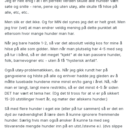
Jeg er helt enig i at i en perfekt verden skulle alle hunder vært
søte og snille - rene, pene og uten utøy, alle skulle få hilse på
alle, etc, etc..
Men slik er det ikke. Og for MIN del synes jeg det er helt greit. Men
jeg tror (vet) at man endrer veldig mening på dette punktet alt
ettersom hvor mange hunder man har.
Når jeg bare hadde 1-2, så var det absolutt veldig kos for mine å
hilse på alle som gidder.. Men når man plutselig har 4-5 med seg
på tur i bånd, så er det meget "kjekt" at de kan passere hunder,
folk, barnevogner etc - uten å få "hysterisk anfall".
Også utøy-problematikken, da.. Når jeg gikk rundt her på
gangveiene og hilste på alle og enhver hadde jeg gleden av å
måtte lusebade hundene mine minst en/to gang i året. Nå, når
man er langt, langt mere restriktiv, så er det minst 4-5 år siden
DET har vært et tema her. (Og det til tross for at vi er på sikkert
15-20 utstillinger hvert år, og møter der allskens hunder.)
Så med flere hunder i eget eie (eller på tur sammen) så er det en
dyd av nødvendighet å lære dem å kunne ignorere fremmende
hunder. Særlig hvis man også ønsker å kunne ta med seg
tilsvarende mengde hunder inn på en utst./stevne e.l. (dvs slippe