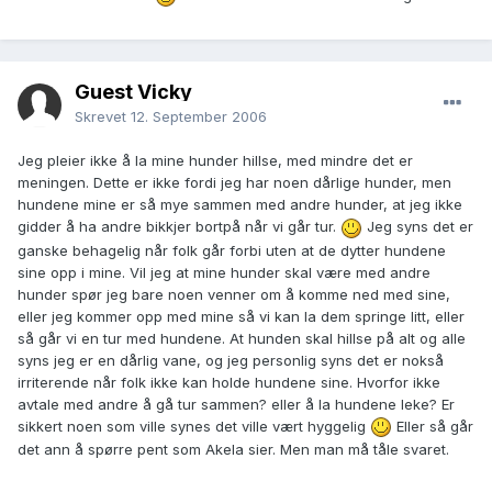
Guest Vicky
Skrevet
12. September 2006
Jeg pleier ikke å la mine hunder hillse, med mindre det er
meningen. Dette er ikke fordi jeg har noen dårlige hunder, men
hundene mine er så mye sammen med andre hunder, at jeg ikke
gidder å ha andre bikkjer bortpå når vi går tur.
Jeg syns det er
ganske behagelig når folk går forbi uten at de dytter hundene
sine opp i mine. Vil jeg at mine hunder skal være med andre
hunder spør jeg bare noen venner om å komme ned med sine,
eller jeg kommer opp med mine så vi kan la dem springe litt, eller
så går vi en tur med hundene. At hunden skal hillse på alt og alle
syns jeg er en dårlig vane, og jeg personlig syns det er nokså
irriterende når folk ikke kan holde hundene sine. Hvorfor ikke
avtale med andre å gå tur sammen? eller å la hundene leke? Er
sikkert noen som ville synes det ville vært hyggelig
Eller så går
det ann å spørre pent som Akela sier. Men man må tåle svaret.