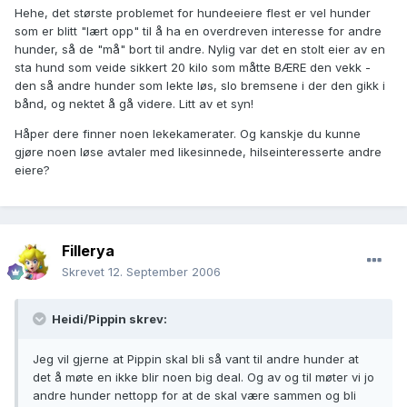
Hehe, det største problemet for hundeeiere flest er vel hunder
som er blitt "lært opp" til å ha en overdreven interesse for andre
hunder, så de "må" bort til andre. Nylig var det en stolt eier av en
sta hund som veide sikkert 20 kilo som måtte BÆRE den vekk -
den så andre hunder som lekte løs, slo bremsene i der den gikk i
bånd, og nektet å gå videre. Litt av et syn!
Håper dere finner noen lekekamerater. Og kanskje du kunne
gjøre noen løse avtaler med likesinnede, hilseinteresserte andre
eiere?
Fillerya
Skrevet
12. September 2006
Heidi/Pippin skrev:
Jeg vil gjerne at Pippin skal bli så vant til andre hunder at
det å møte en ikke blir noen big deal. Og av og til møter vi jo
andre hunder nettopp for at de skal være sammen og bli