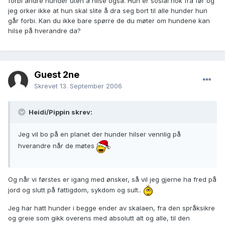
forbi andre hunder uten å hilse også. Hun er sosial nok fra før og
jeg orker ikke at hun skal slite å dra seg bort til alle hunder hun
går forbi. Kan du ikke bare spørre de du møter om hundene kan
hilse på hverandre da?
Guest 2ne
Skrevet
13. September 2006
Heidi/Pippin skrev:
Jeg vil bo på en planet der hunder hilser vennlig på
hverandre når de møtes
Og når vi førstes er igang med ønsker, så vil jeg gjerne ha fred på
jord og slutt på fattigdom, sykdom og sult..
Jeg har hatt hunder i begge ender av skalaen, fra den språksikre
og greie som gikk overens med absolutt alt og alle, til den