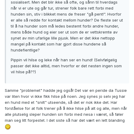
sosialisert. Men det blir ikke så ofte, og sånn til hverdags
når vi er ute og går tur, strener folk bare rett forbi med
hunden sin, stiv i blikket mens de freser "gå pent!". Hvorfor
er alle så redde for kontakt mellom hunder? De fleste ser ut
til å ha hunder som må ledes bestemt forbi andre hunder,
mens både hund og eier ser ut som de er vettskremte av
synet av min ufarlige lille pjusk. Men er det ikke nettopp
mangel på kontakt som har gjort disse hundene så
hundefientlige?
Pippin vil hilse og leke når han ser en hund! (Selvfølgelig
passer det ikke alltid, men hvorfor er det nesten ingen som
vil hilse på??)
Samme "problemet" hadde jeg også! Det var en peride da Tussie
var liten hvor vi ikke fikk hilse på noen. Jeg synes jo selv jeg har
en hund med et "snilt" utseende, så det er nok ikke det. Har
forståelse for at folk trener på å ikke hilse på alt og alle, men når
alle plutselig sleper hunden sin forbi med nesa i været, så føler
man seg litt forpestet. I det siste så har det vært en lett blanding