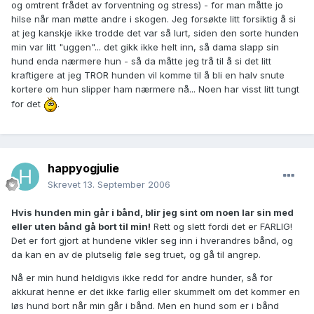
og omtrent frådet av forventning og stress) - for man måtte jo
hilse når man møtte andre i skogen. Jeg forsøkte litt forsiktig å si
at jeg kanskje ikke trodde det var så lurt, siden den sorte hunden
min var litt "uggen"... det gikk ikke helt inn, så dama slapp sin
hund enda nærmere hun - så da måtte jeg trå til å si det litt
kraftigere at jeg TROR hunden vil komme til å bli en halv snute
kortere om hun slipper ham nærmere nå... Noen har visst litt tungt
for det
.
happyogjulie
Skrevet
13. September 2006
Hvis hunden min går i bånd, blir jeg sint om noen lar sin med
eller uten bånd gå bort til min!
Rett og slett fordi det er FARLIG!
Det er fort gjort at hundene vikler seg inn i hverandres bånd, og
da kan en av de plutselig føle seg truet, og gå til angrep.
Nå er min hund heldigvis ikke redd for andre hunder, så for
akkurat henne er det ikke farlig eller skummelt om det kommer en
løs hund bort når min går i bånd. Men en hund som er i bånd