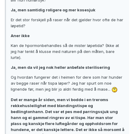
Blir hun humørsyk?
Ja, men samtidig roligere og mer kosesjuk
Er det stor forskjell på raser når det gjelder hvor ofte de har
løpetid?
Aner ikke
Kan de hpormonbehandles så de mister løpetida? (Ikke at
jeg har tenkt å klusse med naturen på den måten, bare
lurte).
Ja, men da vil jeg nok heller anbefale sterilisering
Og hvordan fungerer det i heimen for dere som har hunder
av begge raser når tispa løper? Jeg har spurt om noe
lignende før, men jeg blir jo aldri ferdig med å mase...
Det er mange år siden, men vi bodde i en treroms
rekkehusleilighet med blandingstispe og
bedlingtonhann. Det var et pes med parringssjuk ung
hann og ei gammel ringrev av ei tispe. Har man stor
plass og kanskje flere luftegårder og oppholdsrom for
hundene, er det kanskje lettere. Det er ikke så morsomt å