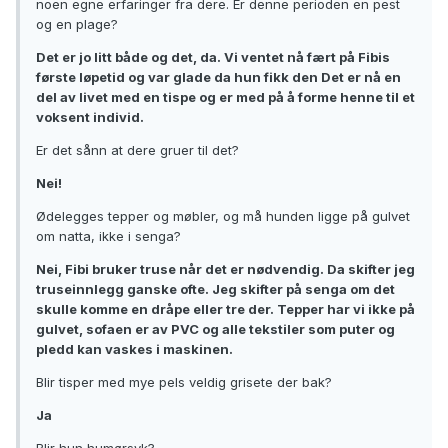
noen egne erfaringer fra dere. Er denne perioden en pest
og en plage?
Det er jo litt både og det, da. Vi ventet nå fært på Fibis
første løpetid og var glade da hun fikk den Det er nå en
del av livet med en tispe og er med på å forme henne til et
voksent individ.
Er det sånn at dere gruer til det?
Nei!
Ødelegges tepper og møbler, og må hunden ligge på gulvet
om natta, ikke i senga?
Nei, Fibi bruker truse når det er nødvendig. Da skifter jeg
truseinnlegg ganske ofte. Jeg skifter på senga om det
skulle komme en dråpe eller tre der. Tepper har vi ikke på
gulvet, sofaen er av PVC og alle tekstiler som puter og
pledd kan vaskes i maskinen.
Blir tisper med mye pels veldig grisete der bak?
Ja