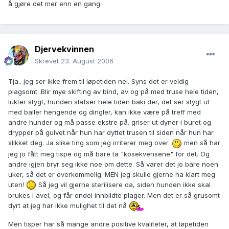
å gjøre det mer enn en gang.
Djervekvinnen
Skrevet
23. August 2006
Tja.. jeg ser ikke frem til løpetiden nei. Syns det er veldig
plagsomt. Blir mye skifting av bind, av og på med truse hele tiden,
lukter stygt, hunden slafser hele tiden baki der, det ser stygt ut
med baller hengende og dingler, kan ikke være på treff med
andre hunder og må passe ekstre på. griser ut dyner i buret og
drypper på gulvet når hun har dyttet trusen til siden når hun har
slikket deg. Ja slike ting som jeg irriterer meg over.
men så har
jeg jo fått meg tispe og må bare ta "kosekvensene" for det. Og
andre igjen bryr seg ikke noe om dette. Så varer det jo bare noen
uker, så det er overkommelig. MEN jeg skulle gjerne ha klart meg
uten!
Så jeg vil gjerne sterilisere da, siden hunden ikke skal
brukes i avel, og får endel innbildte plager. Men det er så grusomt
dyrt at jeg har ikke mulighet til det nå
Men tisper har så mange andre positive kvaliteter, at løpetiden