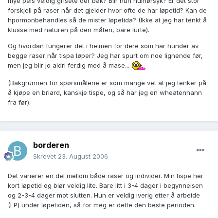
mye pels veldig grisete der bak? Blir hun humørsyk? Er det stor
forskjell på raser når det gjelder hvor ofte de har løpetid? Kan de
hpormonbehandles så de mister løpetida? (Ikke at jeg har tenkt å
klusse med naturen på den måten, bare lurte).
Og hvordan fungerer det i heimen for dere som har hunder av
begge raser når tispa løper? Jeg har spurt om noe lignende før,
men jeg blir jo aldri ferdig med å mase...
(Bakgrunnen for spørsmålene er som mange vet at jeg tenker på
å kjøpe en briard, kanskje tispe, og så har jeg en wheatenhann
fra før).
borderen
Skrevet
23. August 2006
Det varierer en del mellom både raser og individer. Min tispe her
kort løpetid og blør veldig lite. Bare litt i 3-4 dager i begynnelsen
og 2-3-4 dager mot slutten. Hun er veldig iverig etter å arbeide
(LP) under løpetiden, så for meg er dette den beste perioden.