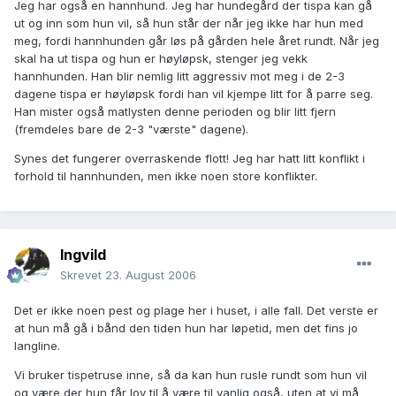
Jeg har også en hannhund. Jeg har hundegård der tispa kan gå
ut og inn som hun vil, så hun står der når jeg ikke har hun med
meg, fordi hannhunden går løs på gården hele året rundt. Når jeg
skal ha ut tispa og hun er høyløpsk, stenger jeg vekk
hannhunden. Han blir nemlig litt aggressiv mot meg i de 2-3
dagene tispa er høyløpsk fordi han vil kjempe litt for å parre seg.
Han mister også matlysten denne perioden og blir litt fjern
(fremdeles bare de 2-3 "værste" dagene).
Synes det fungerer overraskende flott! Jeg har hatt litt konflikt i
forhold til hannhunden, men ikke noen store konflikter.
Ingvild
Skrevet
23. August 2006
Det er ikke noen pest og plage her i huset, i alle fall. Det verste er
at hun må gå i bånd den tiden hun har løpetid, men det fins jo
langline.
Vi bruker tispetruse inne, så da kan hun rusle rundt som hun vil
og være der hun får lov til å være til vanlig også, uten at vi må