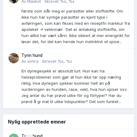
Av
Maskot
·
Skrevet
%s, %s
Første som slår meg er parasitter eller stoffskifte. Om
ikke hun har synlige parasitter av kjent type i
avføringen, som kan fikses med en reseptfri markkur fra
apoteket -> veterinær. Det er antakelig stoffskifte, om
hun alltid har vært sånn. Ikke sikkert at mer energirikt for
løser det, for det kan hende hun instinktivt vil spise...
Tynn hund
Av
simira
·
Skrevet
%s, %s
En dyrlegesjekk er absolutt lurt. Hun kan ha
helseproblemer som gjør at hun ikke tar opp næring
riktig. Hva dyrlegen sjekker kommer helt an på
vurderingen av hunden, rase, vekt, hva hun spiser osv.
Jeg antar du har prøvd ulike fõr og fõrtyper? Har du
prøvd å gi mat til ulike tidspunkter? Det som funket...
Nylig opprettede emner
Tynn hund