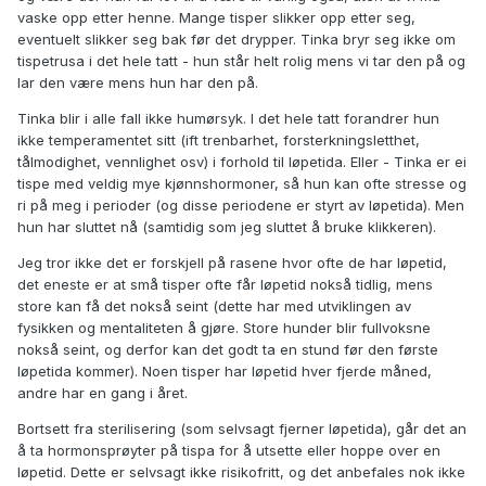
vaske opp etter henne. Mange tisper slikker opp etter seg,
eventuelt slikker seg bak før det drypper. Tinka bryr seg ikke om
tispetrusa i det hele tatt - hun står helt rolig mens vi tar den på og
lar den være mens hun har den på.
Tinka blir i alle fall ikke humørsyk. I det hele tatt forandrer hun
ikke temperamentet sitt (ift trenbarhet, forsterkningsletthet,
tålmodighet, vennlighet osv) i forhold til løpetida. Eller - Tinka er ei
tispe med veldig mye kjønnshormoner, så hun kan ofte stresse og
ri på meg i perioder (og disse periodene er styrt av løpetida). Men
hun har sluttet nå (samtidig som jeg sluttet å bruke klikkeren).
Jeg tror ikke det er forskjell på rasene hvor ofte de har løpetid,
det eneste er at små tisper ofte får løpetid nokså tidlig, mens
store kan få det nokså seint (dette har med utviklingen av
fysikken og mentaliteten å gjøre. Store hunder blir fullvoksne
nokså seint, og derfor kan det godt ta en stund før den første
løpetida kommer). Noen tisper har løpetid hver fjerde måned,
andre har en gang i året.
Bortsett fra sterilisering (som selvsagt fjerner løpetida), går det an
å ta hormonsprøyter på tispa for å utsette eller hoppe over en
løpetid. Dette er selvsagt ikke risikofritt, og det anbefales nok ikke