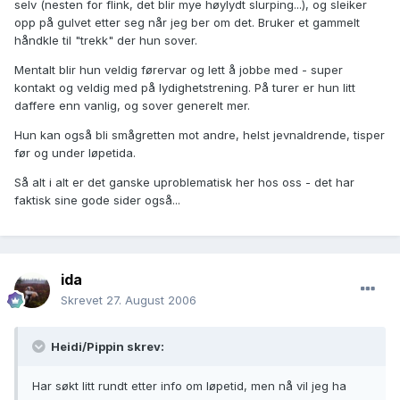
selv (nesten for flink, det blir mye høylydt slurping...), og sleiker
opp på gulvet etter seg når jeg ber om det. Bruker et gammelt
håndkle til "trekk" der hun sover.
Mentalt blir hun veldig førervar og lett å jobbe med - super
kontakt og veldig med på lydighetstrening. På turer er hun litt
daffere enn vanlig, og sover generelt mer.
Hun kan også bli smågretten mot andre, helst jevnaldrende, tisper
før og under løpetida.
Så alt i alt er det ganske uproblematisk her hos oss - det har
faktisk sine gode sider også...
ida
Skrevet
27. August 2006
Heidi/Pippin skrev:
Har søkt litt rundt etter info om løpetid, men nå vil jeg ha