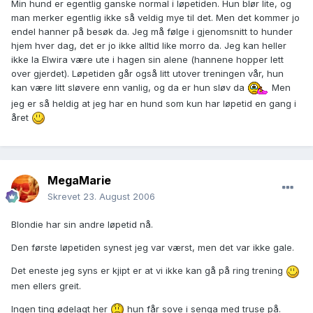
Min hund er egentlig ganske normal i løpetiden. Hun blør lite, og
man merker egentlig ikke så veldig mye til det. Men det kommer jo
endel hanner på besøk da. Jeg må følge i gjenomsnitt to hunder
hjem hver dag, det er jo ikke alltid like morro da. Jeg kan heller
ikke la Elwira være ute i hagen sin alene (hannene hopper lett
over gjerdet). Løpetiden går også litt utover treningen vår, hun
kan være litt sløvere enn vanlig, og da er hun sløv da
Men
jeg er så heldig at jeg har en hund som kun har løpetid en gang i
året
MegaMarie
Skrevet
23. August 2006
Blondie har sin andre løpetid nå.
Den første løpetiden synest jeg var værst, men det var ikke gale.
Det eneste jeg syns er kjipt er at vi ikke kan gå på ring trening
men ellers greit.
Ingen ting ødelagt her
hun får sove i senga med truse på.