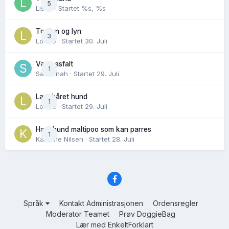
5
Lisen
· Startet
%s, %s
Torden og lyn
3
Lovise
· Startet
30. Juli
Varm asfalt
1
Savannah
· Startet
29. Juli
Langhåret hund
1
Lovise
· Startet
29. Juli
Hannhund maltipoo som kan parres
1
Karoline Nilsen
· Startet
28. Juli
Språk
Kontakt Administrasjonen
Ordensregler
Moderator Teamet
Prøv DoggieBag
Lær med EnkeltForklart