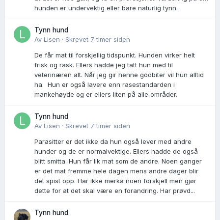
hunden er undervektig eller bare naturlig tynn.
Tynn hund
Av
Lisen
·
Skrevet
7 timer siden
De får mat til forskjellig tidspunkt. Hunden virker helt
frisk og rask. Ellers hadde jeg tatt hun med til
veterinæren alt. Når jeg gir henne godbiter vil hun alltid
ha. Hun er også lavere enn rasestandarden i
mankehøyde og er ellers liten på alle områder.
Tynn hund
Av
Lisen
·
Skrevet
7 timer siden
Parasitter er det ikke da hun også lever med andre
hunder og de er normalvektige. Ellers hadde de også
blitt smitta. Hun får lik mat som de andre. Noen ganger
er det mat fremme hele dagen mens andre dager blir
det spist opp. Har ikke merka noen forskjell men gjør
dette for at det skal være en forandring. Har prøvd...
Tynn hund