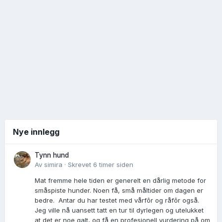
Nye innlegg
Tynn hund
Av
simira
·
Skrevet
6 timer siden
Mat fremme hele tiden er generelt en dårlig metode for
småspiste hunder. Noen få, små måltider om dagen er
bedre. Antar du har testet med vårfôr og råfôr også.
Jeg ville nå uansett tatt en tur til dyrlegen og utelukket
at det er noe galt, og få en profesjonell vurdering på om