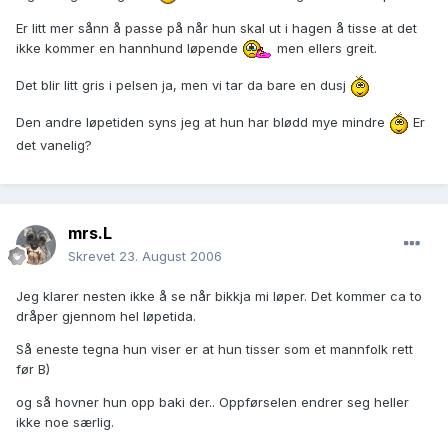
Er litt mer sånn å passe på når hun skal ut i hagen å tisse at det
ikke kommer en hannhund løpende
men ellers greit.
Det blir litt gris i pelsen ja, men vi tar da bare en dusj
Den andre løpetiden syns jeg at hun har blødd mye mindre
Er
det vanelig?
mrs.L
Skrevet
23. August 2006
Jeg klarer nesten ikke å se når bikkja mi løper. Det kommer ca to
dråper gjennom hel løpetida.
Så eneste tegna hun viser er at hun tisser som et mannfolk rett
før B)
og så hovner hun opp baki der.. Oppførselen endrer seg heller
ikke noe særlig.