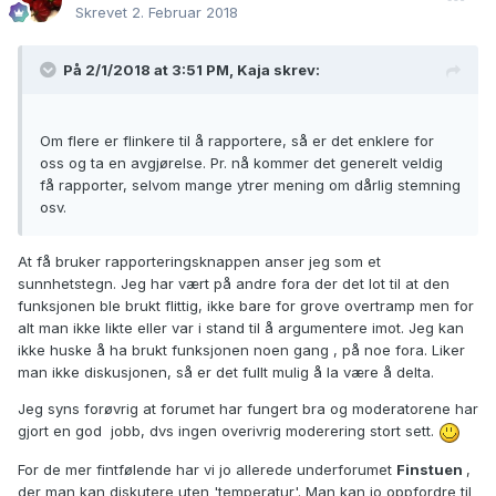
Skrevet
2. Februar 2018
På 2/1/2018 at 3:51 PM,
Kaja
skrev:
Om flere er flinkere til å rapportere, så er det enklere for
oss og ta en avgjørelse. Pr. nå kommer det generelt veldig
få rapporter, selvom mange ytrer mening om dårlig stemning
osv.
At få bruker rapporteringsknappen anser jeg som et
sunnhetstegn. Jeg har vært på andre fora der det lot til at den
funksjonen ble brukt flittig, ikke bare for grove overtramp men for
alt man ikke likte eller var i stand til å argumentere imot. Jeg kan
ikke huske å ha brukt funksjonen noen gang , på noe fora. Liker
man ikke diskusjonen, så er det fullt mulig å la være å delta.
Jeg syns forøvrig at forumet har fungert bra og moderatorene har
gjort en god jobb, dvs ingen overivrig moderering stort sett.
For de mer fintfølende har vi jo allerede underforumet
Finstuen
,
der man kan diskutere uten 'temperatur'. Man kan jo oppfordre til