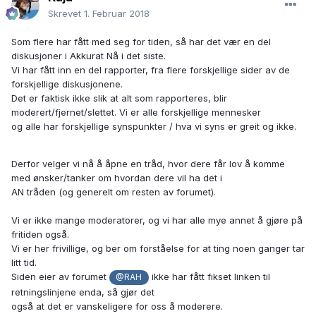
Skrevet
1. Februar 2018
Som flere har fått med seg for tiden, så har det vær en del
diskusjoner i Akkurat Nå i det siste.
Vi har fått inn en del rapporter, fra flere forskjellige sider av de
forskjellige diskusjonene.
Det er faktisk ikke slik at alt som rapporteres, blir
moderert/fjernet/slettet. Vi er alle forskjellige mennesker
og alle har forskjellige synspunkter / hva vi syns er greit og ikke.
Derfor velger vi nå å åpne en tråd, hvor dere får lov å komme
med ønsker/tanker om hvordan dere vil ha det i
AN tråden (og generelt om resten av forumet).
Vi er ikke mange moderatorer, og vi har alle mye annet å gjøre på
fritiden også.
Vi er her frivillige, og ber om forståelse for at ting noen ganger tar
litt tid.
Siden eier av forumet
ikke har fått fikset linken til
@RAH
retningslinjene enda, så gjør det
også at det er vanskeligere for oss å moderere.