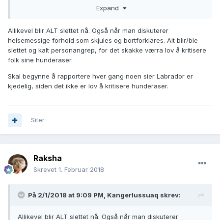
Expand
kun til at eier med raser med de nevne issusene kun trekker
seg fra forumet og ikke gidder å være med.
Allikevel blir ALT slettet nå. Også når man diskuterer
helsemessige forhold som skjules og bortforklares. Alt blir/ble
slettet og kalt personangrep, for det skakke værra lov å kritisere
folk sine hunderaser.
Skal begynne å rapportere hver gang noen sier Labrador er
kjedelig, siden det ikke er lov å kritisere hunderaser.
Siter
Raksha
Skrevet
1. Februar 2018
På 2/1/2018 at 9:09 PM,
Kangerlussuaq
skrev:
Allikevel blir ALT slettet nå. Også når man diskuterer