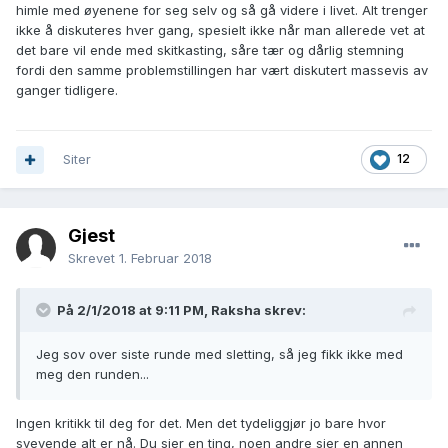
himle med øyenene for seg selv og så gå videre i livet. Alt trenger
ikke å diskuteres hver gang, spesielt ikke når man allerede vet at
det bare vil ende med skitkasting, såre tær og dårlig stemning
fordi den samme problemstillingen har vært diskutert massevis av
ganger tidligere.
Siter
12
Gjest
Skrevet
1. Februar 2018
På 2/1/2018 at 9:11 PM,
Raksha
skrev:
Jeg sov over siste runde med sletting, så jeg fikk ikke med
meg den runden...
Ingen kritikk til deg for det. Men det tydeliggjør jo bare hvor
svevende alt er nå. Du sier en ting, noen andre sier en annen