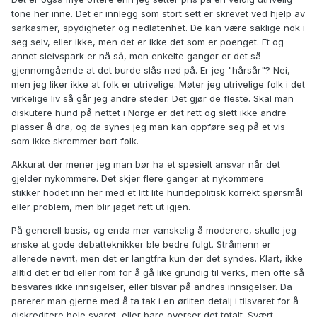
tone her inne. Det er innlegg som stort sett er skrevet ved hjelp av
sarkasmer, spydigheter og nedlatenhet. De kan være saklige nok i
seg selv, eller ikke, men det er ikke det som er poenget. Et og
annet sleivspark er nå så, men enkelte ganger er det så
gjennomgående at det burde slås ned på. Er jeg "hårsår"? Nei,
men jeg liker ikke at folk er utrivelige. Møter jeg utrivelige folk i det
virkelige liv så går jeg andre steder. Det gjør de fleste. Skal man
diskutere hund på nettet i Norge er det rett og slett ikke andre
plasser å dra, og da synes jeg man kan oppføre seg på et vis
som ikke skremmer bort folk.
Akkurat der mener jeg man bør ha et spesielt ansvar når det
gjelder nykommere. Det skjer flere ganger at nykommere
stikker hodet inn her med et litt lite hundepolitisk korrekt spørsmål
eller problem, men blir jaget rett ut igjen.
På generell basis, og enda mer vanskelig å moderere, skulle jeg
ønske at gode debatteknikker ble bedre fulgt. Stråmenn er
allerede nevnt, men det er langtfra kun der det syndes. Klart, ikke
alltid det er tid eller rom for å gå like grundig til verks, men ofte så
besvares ikke innsigelser, eller tilsvar på andres innsigelser. Da
parerer man gjerne med å ta tak i en ørliten detalj i tilsvaret for å
diskreditere hele svaret, eller bare overser det totalt. Svært