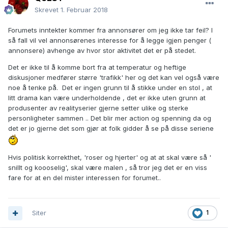
Skrevet
1. Februar 2018
Forumets inntekter kommer fra annonsører om jeg ikke tar feil? I
så fall vil vel annonsørenes interesse for å legge igjen penger (
annonsere) avhenge av hvor stor aktivitet det er på stedet.
Det er ikke til å komme bort fra at temperatur og heftige
diskusjoner medfører større 'trafikk' her og det kan vel også være
noe å tenke på. Det er ingen grunn til å stikke under en stol , at
litt drama kan være underholdende , det er ikke uten grunn at
produsenter av realityserier gjerne setter ulike og sterke
personligheter sammen .. Det blir mer action og spenning da og
det er jo gjerne det som gjør at folk gidder å se på disse seriene
Hvis politisk korrekthet, 'roser og hjerter' og at at skal være så '
snillt og koooselig', skal være malen , så tror jeg det er en viss
fare for at en del mister interessen for forumet..
Siter
1