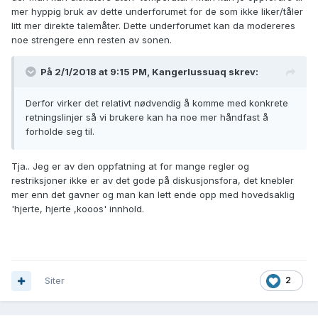
mer hyppig bruk av dette underforumet for de som ikke liker/tåler
litt mer direkte talemåter. Dette underforumet kan da modereres
noe strengere enn resten av sonen.
På 2/1/2018 at 9:15 PM,
Kangerlussuaq
skrev:
Derfor virker det relativt nødvendig å komme med konkrete
retningslinjer så vi brukere kan ha noe mer håndfast å
forholde seg til.
Tja.. Jeg er av den oppfatning at for mange regler og
restriksjoner ikke er av det gode på diskusjonsfora, det knebler
mer enn det gavner og man kan lett ende opp med hovedsaklig
'hjerte, hjerte ,kooos' innhold.
Siter
2