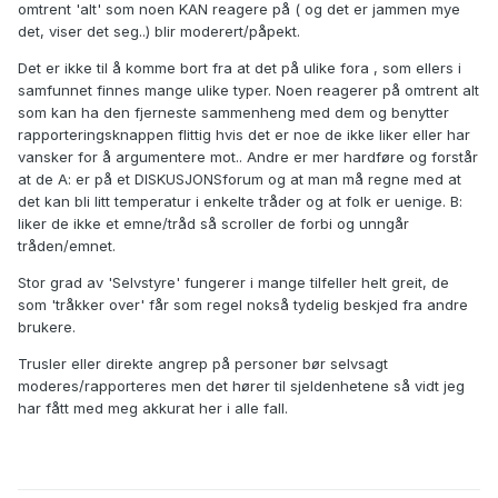
omtrent 'alt' som noen KAN reagere på ( og det er jammen mye
det, viser det seg..) blir moderert/påpekt.
Det er ikke til å komme bort fra at det på ulike fora , som ellers i
samfunnet finnes mange ulike typer. Noen reagerer på omtrent alt
som kan ha den fjerneste sammenheng med dem og benytter
rapporteringsknappen flittig hvis det er noe de ikke liker eller har
vansker for å argumentere mot.. Andre er mer hardføre og forstår
at de A: er på et DISKUSJONSforum og at man må regne med at
det kan bli litt temperatur i enkelte tråder og at folk er uenige. B:
liker de ikke et emne/tråd så scroller de forbi og unngår
tråden/emnet.
Stor grad av 'Selvstyre' fungerer i mange tilfeller helt greit, de
som 'tråkker over' får som regel nokså tydelig beskjed fra andre
brukere.
Trusler eller direkte angrep på personer bør selvsagt
moderes/rapporteres men det hører til sjeldenhetene så vidt jeg
har fått med meg akkurat her i alle fall.