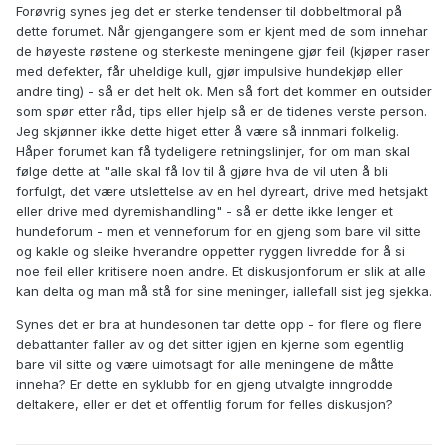
Forøvrig synes jeg det er sterke tendenser til dobbeltmoral på
dette forumet. Når gjengangere som er kjent med de som innehar
de høyeste røstene og sterkeste meningene gjør feil (kjøper raser
med defekter, får uheldige kull, gjør impulsive hundekjøp eller
andre ting) - så er det helt ok. Men så fort det kommer en outsider
som spør etter råd, tips eller hjelp så er de tidenes verste person.
Jeg skjønner ikke dette higet etter å være så innmari folkelig.
Håper forumet kan få tydeligere retningslinjer, for om man skal
følge dette at "alle skal få lov til å gjøre hva de vil uten å bli
forfulgt, det være utslettelse av en hel dyreart, drive med hetsjakt
eller drive med dyremishandling" - så er dette ikke lenger et
hundeforum - men et venneforum for en gjeng som bare vil sitte
og kakle og sleike hverandre oppetter ryggen livredde for å si
noe feil eller kritisere noen andre. Et diskusjonforum er slik at alle
kan delta og man må stå for sine meninger, iallefall sist jeg sjekka.
Synes det er bra at hundesonen tar dette opp - for flere og flere
debattanter faller av og det sitter igjen en kjerne som egentlig
bare vil sitte og være uimotsagt for alle meningene de måtte
inneha? Er dette en syklubb for en gjeng utvalgte inngrodde
deltakere, eller er det et offentlig forum for felles diskusjon?