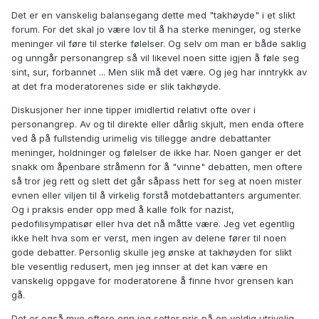
Det er en vanskelig balansegang dette med "takhøyde" i et slikt
forum. For det skal jo være lov til å ha sterke meninger, og sterke
meninger vil føre til sterke følelser. Og selv om man er både saklig
og unngår personangrep så vil likevel noen sitte igjen å føle seg
sint, sur, forbannet ... Men slik må det være. Og jeg har inntrykk av
at det fra moderatorenes side er slik takhøyde.
Diskusjoner her inne tipper imidlertid relativt ofte over i
personangrep. Av og til direkte eller dårlig skjult, men enda oftere
ved å på fullstendig urimelig vis tillegge andre debattanter
meninger, holdninger og følelser de ikke har. Noen ganger er det
snakk om åpenbare stråmenn for å "vinne" debatten, men oftere
så tror jeg rett og slett det går såpass hett for seg at noen mister
evnen eller viljen til å virkelig forstå motdebattanters argumenter.
Og i praksis ender opp med å kalle folk for nazist,
pedofilisympatisør eller hva det nå måtte være. Jeg vet egentlig
ikke helt hva som er verst, men ingen av delene fører til noen
gode debatter. Personlig skulle jeg ønske at takhøyden for slikt
ble vesentlig redusert, men jeg innser at det kan være en
vanskelig oppgave for moderatorene å finne hvor grensen kan
gå.
Det er også mye oftere enn jeg setter pris på en veldig utrivelig