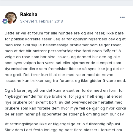
Raksha
Skrevet
1. Februar 2018
Dette er vel et forum for alle hundeeiere og alle raser, ikke bare
for politisk korrekte raser. Jeg er for opplysningsarbeid osv og at
man ikke skal skjule helsemessige problemer som følger raser,
men at det blir omtrent personforfølgelse fordi noen "våger" å
velge en rase som har sine issues, og dermed blir den og alle
som syns valpen kan være søt eller sjarmerende stemplet som
dyremisshandlere som fremelsker lidelse så syns ikke jeg det er
noe greit. Det fører kun til at eier med raser med de nevne
issusene kun trekker seg fra forumet og ikke gidder å være med.
Og så lurer jeg på om det kunne vært en fordel med en form for
"nybegynner"del for nye brukere, for jeg er helt enig i at endel
nye brukere blir skremt bort av det overveldende flertallet med
brukere som kan fortelle dem hvor mye feil de gjør og hvor kørka
de er som hører på oppdretter de stoler på om ting som bur osv.
At rettningslinjene ikke er tilgjengelige er jo fullstendig håpløst.
Skriv dem i det festa innlegg og post flere plasser i forumet om