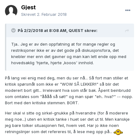
Gjest
Skrevet
2. Februar 2018
På 2/2/2018 at 8:08 AM,
QUEST
skrev:
Tja.. Jeg er av den oppfatning at for mange regler og
restriksjoner ikke er av det gode på diskusjonsfora, det
knebler mer enn det gavner og man kan lett ende opp med
hovedsaklig 'hjerte, hjerte ,kooos' innhold.
På lang vei enig med deg, men du ser nå... Så fort man stiller et
kritisk spørsmål som ikke er "WOW SÅ LEKKER!!" så blir det
moderert bort gitt... Irrelevant hva som står bak. Åpent beinbrudd
som omtales som "åååå så søt!" og man spør "eh.. hva?" -- nopp.
Bort med den kritiske stemmen. BORT.
Her skal vi sitte og sirkel-gnukke på hverandre (for å moderere
meg noe...) uten en kritisk tanke i huet ser det ut til. Men kanskje
jeg bare tolker situasjonen feil, hvem veit. Har jo ikke noen
retningslinjer som det refereres til, å lese meg opp på...