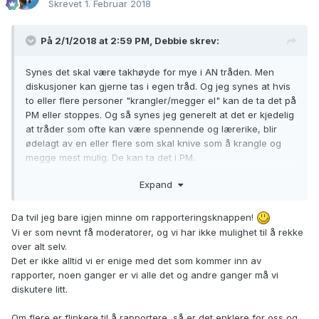
Skrevet
1. Februar 2018
På 2/1/2018 at 2:59 PM,
Debbie
skrev:
Synes det skal være takhøyde for mye i AN tråden. Men
diskusjoner kan gjerne tas i egen tråd. Og jeg synes at hvis
to eller flere personer "krangler/megger el" kan de ta det på
PM eller stoppes. Og så synes jeg generelt at det er kjedelig
at tråder som ofte kan være spennende og lærerike, blir
ødelagt av en eller flere som skal knive som å krangle og
megge mest mulig. De kan ta det i PM.
Expand
Da tvil jeg bare igjen minne om rapporteringsknappen!
Vi er som nevnt få moderatorer, og vi har ikke mulighet til å rekke
over alt selv.
Det er ikke alltid vi er enige med det som kommer inn av
rapporter, noen ganger er vi alle det og andre ganger må vi
diskutere litt.
Om flere er flinkere til å rapportere, så er det enklere for oss og