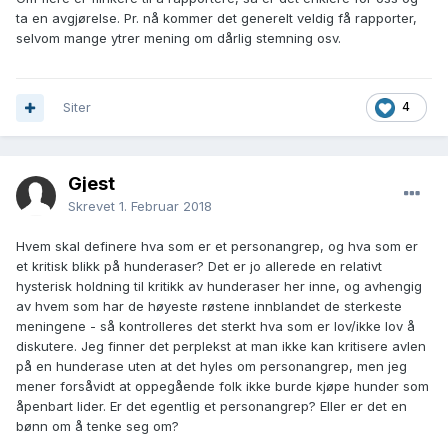
ta en avgjørelse. Pr. nå kommer det generelt veldig få rapporter,
selvom mange ytrer mening om dårlig stemning osv.
Siter
4
Gjest
Skrevet
1. Februar 2018
Hvem skal definere hva som er et personangrep, og hva som er
et kritisk blikk på hunderaser? Det er jo allerede en relativt
hysterisk holdning til kritikk av hunderaser her inne, og avhengig
av hvem som har de høyeste røstene innblandet de sterkeste
meningene - så kontrolleres det sterkt hva som er lov/ikke lov å
diskutere. Jeg finner det perplekst at man ikke kan kritisere avlen
på en hunderase uten at det hyles om personangrep, men jeg
mener forsåvidt at oppegående folk ikke burde kjøpe hunder som
åpenbart lider. Er det egentlig et personangrep? Eller er det en
bønn om å tenke seg om?