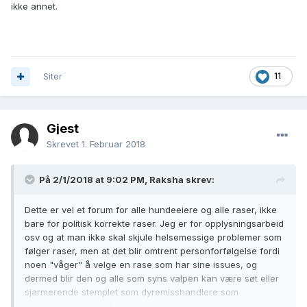
ikke annet.
Siter
11
Gjest
Skrevet
1. Februar 2018
På 2/1/2018 at 9:02 PM,
Raksha
skrev:
Dette er vel et forum for alle hundeeiere og alle raser, ikke
bare for politisk korrekte raser. Jeg er for opplysningsarbeid
osv og at man ikke skal skjule helsemessige problemer som
følger raser, men at det blir omtrent personforfølgelse fordi
noen "våger" å velge en rase som har sine issues, og
dermed blir den og alle som syns valpen kan være søt eller
sjarmerende stemplet som dyremisshandlere som
fremelsker lidelse så syns ikke jeg det er noe greit. Det fører