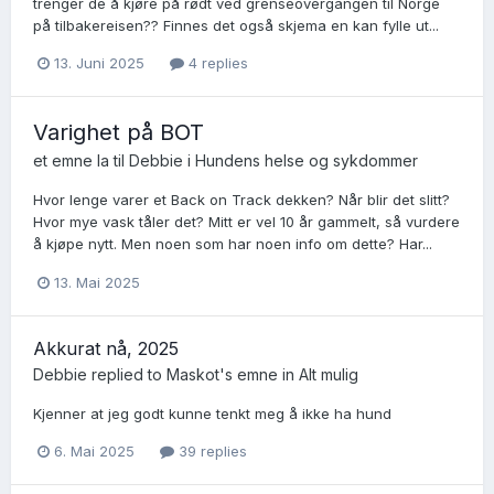
trenger de å kjøre på rødt ved grenseovergangen til Norge
på tilbakereisen?? Finnes det også skjema en kan fylle ut...
13. Juni 2025
4 replies
Varighet på BOT
et emne la til
Debbie
i
Hundens helse og sykdommer
Hvor lenge varer et Back on Track dekken? Når blir det slitt?
Hvor mye vask tåler det? Mitt er vel 10 år gammelt, så vurdere
å kjøpe nytt. Men noen som har noen info om dette? Har...
13. Mai 2025
Akkurat nå, 2025
Debbie
replied to
Maskot
's emne in
Alt mulig
Kjenner at jeg godt kunne tenkt meg å ikke ha hund
6. Mai 2025
39 replies