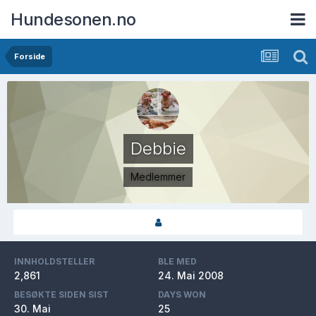
Hundesonen.no
Forside
Debbie
Medlemmer
INNHOLDSTELLER
BLE MED
2,861
24. Mai 2008
BESØKTE SIDEN SIST
DAYS WON
30. Mai
25