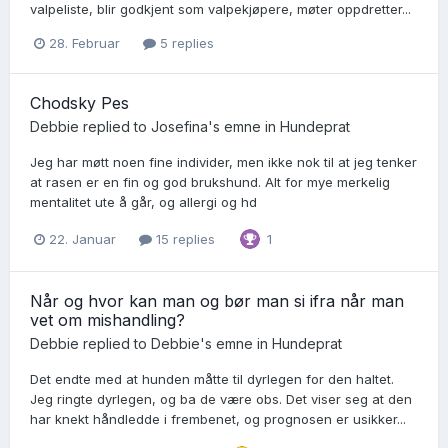
valpeliste, blir godkjent som valpekjøpere, møter oppdretter...
28. Februar
5 replies
Chodsky Pes
Debbie
replied to
Josefina
's emne in
Hundeprat
Jeg har møtt noen fine individer, men ikke nok til at jeg tenker
at rasen er en fin og god brukshund. Alt for mye merkelig
mentalitet ute å går, og allergi og hd
22. Januar
15 replies
1
Når og hvor kan man og bør man si ifra når man
vet om mishandling?
Debbie
replied to
Debbie
's emne in
Hundeprat
Det endte med at hunden måtte til dyrlegen for den haltet.
Jeg ringte dyrlegen, og ba de være obs. Det viser seg at den
har knekt håndledde i frembenet, og prognosen er usikker...