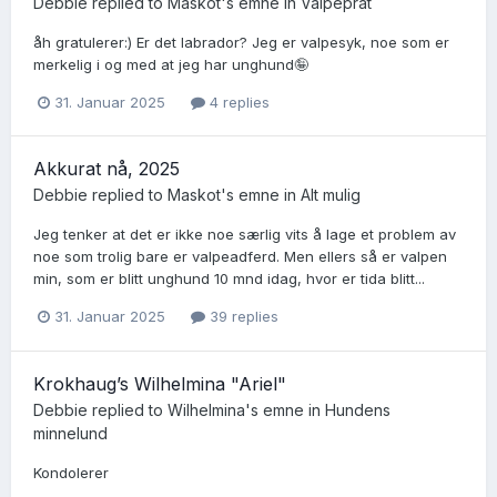
Debbie
replied to
Maskot
's emne in
Valpeprat
åh gratulerer:) Er det labrador? Jeg er valpesyk, noe som er
merkelig i og med at jeg har unghund🤪
31. Januar 2025
4 replies
Akkurat nå, 2025
Debbie
replied to
Maskot
's emne in
Alt mulig
Jeg tenker at det er ikke noe særlig vits å lage et problem av
noe som trolig bare er valpeadferd. Men ellers så er valpen
min, som er blitt unghund 10 mnd idag, hvor er tida blitt...
31. Januar 2025
39 replies
Krokhaug’s Wilhelmina "Ariel"
Debbie
replied to
Wilhelmina
's emne in
Hundens
minnelund
Kondolerer