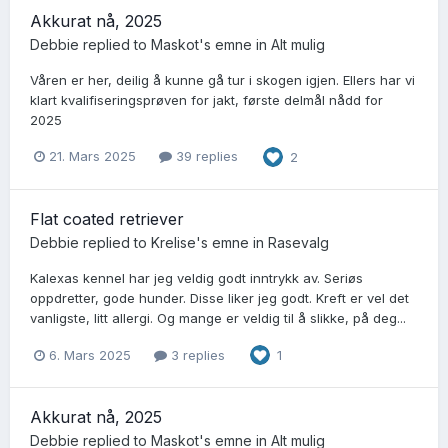
Akkurat nå, 2025
Debbie
replied to
Maskot
's emne in
Alt mulig
Våren er her, deilig å kunne gå tur i skogen igjen. Ellers har vi
klart kvalifiseringsprøven for jakt, første delmål nådd for
2025
21. Mars 2025
39 replies
2
Flat coated retriever
Debbie
replied to
Krelise
's emne in
Rasevalg
Kalexas kennel har jeg veldig godt inntrykk av. Seriøs
oppdretter, gode hunder. Disse liker jeg godt. Kreft er vel det
vanligste, litt allergi. Og mange er veldig til å slikke, på deg...
6. Mars 2025
3 replies
1
Akkurat nå, 2025
Debbie
replied to
Maskot
's emne in
Alt mulig