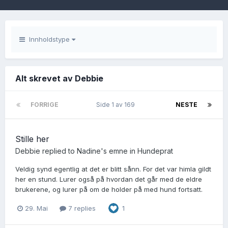
Innholdstype
Alt skrevet av Debbie
FORRIGE
Side 1 av 169
NESTE
Stille her
Debbie
replied to
Nadine
's emne in
Hundeprat
Veldig synd egentlig at det er blitt sånn. For det var himla gildt
her en stund. Lurer også på hvordan det går med de eldre
brukerene, og lurer på om de holder på med hund fortsatt.
29. Mai
7 replies
1