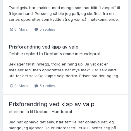
Tydeligvis. Har snakket med mange som har blitt "tvunget" til
å kjøpe hund. Personlig så ble jeg paff, og skuffet- fra en
seriøs oppdretter som kydde så og vær så imøtekommende...
6. Mars
5 replies
Prisforandring ved kjøp av valp
Debbie
replied to
Debbie
's emne in
Hundeprat
Beklager først innlegg, trolig en hang up. Ja vet det er
avtalebrudd, men oppdrettere har mye makt. Har selv vært
ute for det selv. Og kjøpte valp derfra. Prisen sto der, og jeg...
3. Mars
5 replies
Prisforandring ved kjøp av valp
et emne la til
Debbie
i
Hundeprat
Jeg har opplevd det selv, nær familie har opplevd det, og
mange jeg kjenner. De er interessert i et kull, setter seg på