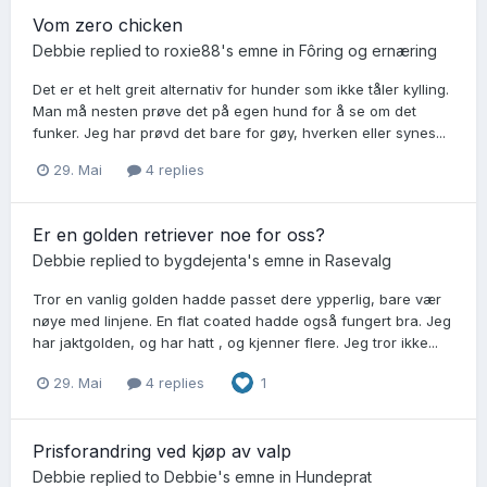
Vom zero chicken
Debbie
replied to
roxie88
's emne in
Fôring og ernæring
Det er et helt greit alternativ for hunder som ikke tåler kylling.
Man må nesten prøve det på egen hund for å se om det
funker. Jeg har prøvd det bare for gøy, hverken eller synes...
29. Mai
4 replies
Er en golden retriever noe for oss?
Debbie
replied to
bygdejenta
's emne in
Rasevalg
Tror en vanlig golden hadde passet dere ypperlig, bare vær
nøye med linjene. En flat coated hadde også fungert bra. Jeg
har jaktgolden, og har hatt , og kjenner flere. Jeg tror ikke...
29. Mai
4 replies
1
Prisforandring ved kjøp av valp
Debbie
replied to
Debbie
's emne in
Hundeprat