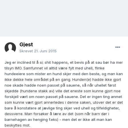
Gjest
Skrevet
21. Juni 2015
Jeg er inclined til å si; shit happens, et bevis på at sau bør ha mer
tilsyn IMO. Samfunnet vil alltid være fylt med uhell, flinke
hundeeiere som mister en hund skjer med den beste, og man kan
ikke dekke hele området på en gang. Hunden(e) hadde ikke gjort
noe skade hadde noen passet på sauene, så når uhellet først
skjedde (hundene stakk av) ville det eneste som kunne gjort noe
forskjell vært om noen passet på sauene. Det er ingen ting anmet
som kunne vært gjort annerledes i denne saken, utover det er det
bare å konstatere at jævlige ting skjer ved uhell og tilfeldigheter,
dessverre. Man forsøker å lære av det (som når barn dør i
barnehagen av henging f.eks) - men det er ikke alt man kan
beskyttes mot.