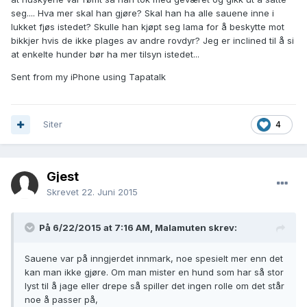
seg.... Hva mer skal han gjøre? Skal han ha alle sauene inne i
lukket fjøs istedet? Skulle han kjøpt seg lama for å beskytte mot
bikkjer hvis de ikke plages av andre rovdyr? Jeg er inclined til å si
at enkelte hunder bør ha mer tilsyn istedet...
Sent from my iPhone using Tapatalk
Siter
4
Gjest
Skrevet
22. Juni 2015
På 6/22/2015 at 7:16 AM, Malamuten skrev:
Sauene var på inngjerdet innmark, noe spesielt mer enn det
kan man ikke gjøre. Om man mister en hund som har så stor
lyst til å jage eller drepe så spiller det ingen rolle om det står
noe å passer på,