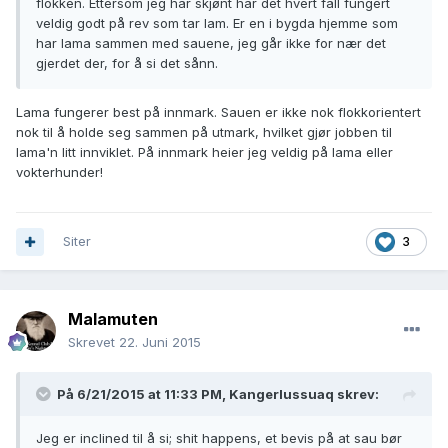
flokken. Ettersom jeg har skjønt har det hvert fall fungert
veldig godt på rev som tar lam. Er en i bygda hjemme som
har lama sammen med sauene, jeg går ikke for nær det
gjerdet der, for å si det sånn.
Lama fungerer best på innmark. Sauen er ikke nok flokkorientert
nok til å holde seg sammen på utmark, hvilket gjør jobben til
lama'n litt innviklet. På innmark heier jeg veldig på lama eller
vokterhunder!
Siter
3
Malamuten
Skrevet
22. Juni 2015
På 6/21/2015 at 11:33 PM, Kangerlussuaq skrev:
Jeg er inclined til å si; shit happens, et bevis på at sau bør