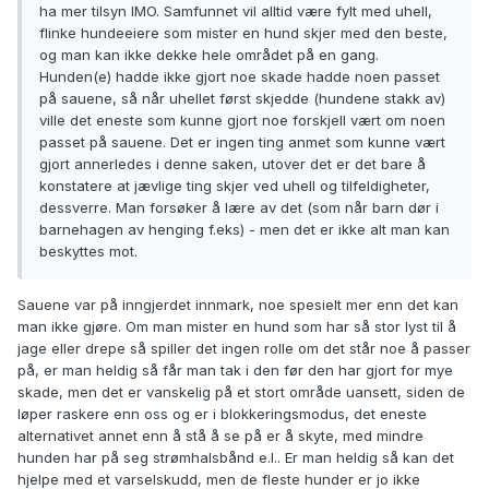
ha mer tilsyn IMO. Samfunnet vil alltid være fylt med uhell,
flinke hundeeiere som mister en hund skjer med den beste,
og man kan ikke dekke hele området på en gang.
Hunden(e) hadde ikke gjort noe skade hadde noen passet
på sauene, så når uhellet først skjedde (hundene stakk av)
ville det eneste som kunne gjort noe forskjell vært om noen
passet på sauene. Det er ingen ting anmet som kunne vært
gjort annerledes i denne saken, utover det er det bare å
konstatere at jævlige ting skjer ved uhell og tilfeldigheter,
dessverre. Man forsøker å lære av det (som når barn dør i
barnehagen av henging f.eks) - men det er ikke alt man kan
beskyttes mot.
Sauene var på inngjerdet innmark, noe spesielt mer enn det kan
man ikke gjøre. Om man mister en hund som har så stor lyst til å
jage eller drepe så spiller det ingen rolle om det står noe å passer
på, er man heldig så får man tak i den før den har gjort for mye
skade, men det er vanskelig på et stort område uansett, siden de
løper raskere enn oss og er i blokkeringsmodus, det eneste
alternativet annet enn å stå å se på er å skyte, med mindre
hunden har på seg strømhalsbånd e.l.. Er man heldig så kan det
hjelpe med et varselskudd, men de fleste hunder er jo ikke