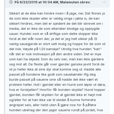
På 6/22/2015 at 10:34 AM, Malamuten skrev:
Sikkert at de ikke kan hindre noen i å jage, nei. Det finnes jo
de som ikke skader eller er veldig ivrige i jakta si, de kan
sikkert hindres, men det er sjeldent de det blir skrevet om i
media, det er ikke de som etterlater blodige og opptygde
sauer. Hunder som er så driftige som dette stopper ikke
fordi at det står noen der, ja det er jeg helt sikker på. Et
vanlig sauegjerde er stort sett mulig og hoppe for de som vil
det nok. Høyde på 1.20 kanskje? Utrolig hva hunden "kan"
når det er nok motivasjon på den andre siden. Det er mye
som kan ha skjedd. Som du selv sier, man kan ikke gardere
seg mot alt. De fleste går over gjerder ganske jevnt fordi de
vil jo heller ikke at sine dyr skal komme seg ut. Hadde alle
passet på hundene like godt som sauebønder iflg deg
burde passet på sauene sine så hadde det ikke vært et
problem heller. Hull i gjerdet eller en hund som løper ut døra,
hva er forskjellen? Hvorfor får bonden skylda? Hund hopper
gjerdet, bonden får skylden for at gjerdet ikke er høyt nok
og/eller for at han ikke var til stedet å kunne forhindre
angrepet selv, aller helst uten å gjøre noe for å påføre
hunden ubehag der den jager sauene rundt på jordet, hva