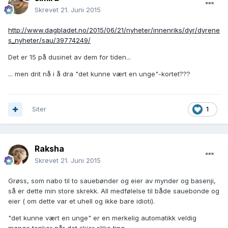
Skrevet
21. Juni 2015
http://www.dagbladet.no/2015/06/21/nyheter/innenriks/dyr/dyrene
s_nyheter/sau/39774249/
Det er 15 på dusinet av dem for tiden...
... men drit nå i å dra "det kunne vært en unge"-kortet???
Siter
1
Raksha
Skrevet
21. Juni 2015
Grøss, som nabo til to sauebønder og eier av mynder og basenji,
så er dette min store skrekk. All medfølelse til både sauebonde og
eier ( om dette var et uhell og ikke bare idioti).
"det kunne vært en unge" er en merkelig automatikk veldig