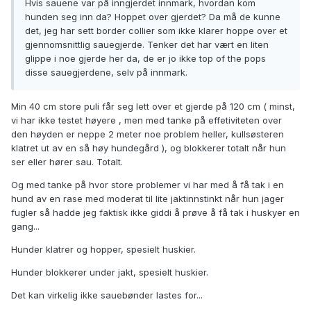
Hvis sauene var på inngjerdet innmark, hvordan kom
hunden seg inn da? Hoppet over gjerdet? Da må de kunne
det, jeg har sett border collier som ikke klarer hoppe over et
gjennomsnittlig sauegjerde. Tenker det har vært en liten
glippe i noe gjerde her da, de er jo ikke top of the pops
disse sauegjerdene, selv på innmark.
Min 40 cm store puli får seg lett over et gjerde på 120 cm ( minst,
vi har ikke testet høyere , men med tanke på effetiviteten over
den høyden er neppe 2 meter noe problem heller, kullsøsteren
klatret ut av en så høy hundegård ), og blokkerer totalt når hun
ser eller hører sau. Totalt.
Og med tanke på hvor store problemer vi har med å få tak i en
hund av en rase med moderat til lite jaktinnstinkt når hun jager
fugler så hadde jeg faktisk ikke giddi å prøve å få tak i huskyer en
gang...
Hunder klatrer og hopper, spesielt huskier.
Hunder blokkerer under jakt, spesielt huskier.
Det kan virkelig ikke sauebønder lastes for...