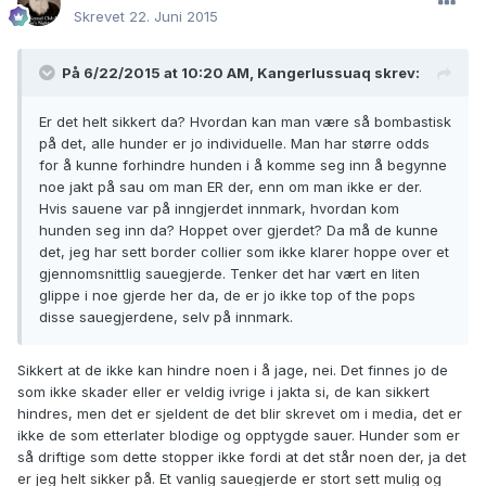
Skrevet
22. Juni 2015
På 6/22/2015 at 10:20 AM, Kangerlussuaq skrev:
Er det helt sikkert da? Hvordan kan man være så bombastisk
på det, alle hunder er jo individuelle. Man har større odds
for å kunne forhindre hunden i å komme seg inn å begynne
noe jakt på sau om man ER der, enn om man ikke er der.
Hvis sauene var på inngjerdet innmark, hvordan kom
hunden seg inn da? Hoppet over gjerdet? Da må de kunne
det, jeg har sett border collier som ikke klarer hoppe over et
gjennomsnittlig sauegjerde. Tenker det har vært en liten
glippe i noe gjerde her da, de er jo ikke top of the pops
disse sauegjerdene, selv på innmark.
Sikkert at de ikke kan hindre noen i å jage, nei. Det finnes jo de
som ikke skader eller er veldig ivrige i jakta si, de kan sikkert
hindres, men det er sjeldent de det blir skrevet om i media, det er
ikke de som etterlater blodige og opptygde sauer. Hunder som er
så driftige som dette stopper ikke fordi at det står noen der, ja det
er jeg helt sikker på. Et vanlig sauegjerde er stort sett mulig og