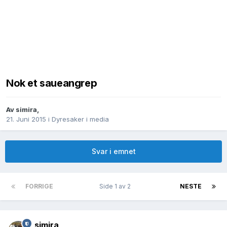
Nok et saueangrep
Av
simira
,
21. Juni 2015
i
Dyresaker i media
Svar i emnet
FORRIGE
Side 1 av 2
NESTE
simira