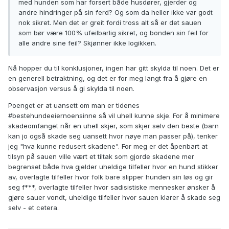
med hunden som har forsert både husdører, gjerder og
andre hindringer på sin ferd? Og som da heller ikke var godt
nok sikret. Men det er greit fordi tross alt så er det sauen
som bør være 100% ufeilbarlig sikret, og bonden sin feil for
alle andre sine feil? Skjønner ikke logikken.
Nå hopper du til konklusjoner, ingen har gitt skylda til noen. Det er
en generell betraktning, og det er for meg langt fra å gjøre en
observasjon versus å gi skylda til noen.
Poenget er at uansett om man er tidenes
#bestehundeeiernoensinne så vil uhell kunne skje. For å minimere
skadeomfanget når en uhell skjer, som skjer selv den beste (barn
kan jo også skade seg uansett hvor nøye man passer på), tenker
jeg "hva kunne redusert skadene". For meg er det åpenbart at
tilsyn på sauen ville vært et tiltak som gjorde skadene mer
begrenset både hva gjelder uheldige tilfeller hvor en hund stikker
av, overlagte tilfeller hvor folk bare slipper hunden sin løs og gir
seg f***, overlagte tilfeller hvor sadisistiske mennesker ønsker å
gjøre sauer vondt, uheldige tilfeller hvor sauen klarer å skade seg
selv - et cetera.