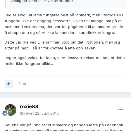
veldig på lama eller vokterhunder!
Jeg er enig i at lama fungerer best på innmark, men i forrige uke
fungerte ikke det engang dessverre. Ulven tok mange lam på et
beite med vokterlama, den var for pågående til at lamaen greide
å stoppe den og nå vil ikke lamaen inn i saueflokken lengre.
Dette var like ved Lillehammer. Stod om det i Nationen, men jeg
sitter på mobil, så er for knotete å lete opp saken.
Jeg er også veldig for lama, men dessverre viser det seg at dette
heller ikke fungerer alltid...
Siter
roxie88
Skrevet
22. Juni 2015
Sauene var på inngjerdet innmark og bonden leste på Facebook
at huskyene var rømt så han tok med geværet og gikk ut å satte