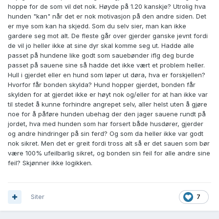
hoppe for de som vil det nok. Høyde på 1.20 kanskje? Utrolig hva
hunden "kan" når det er nok motivasjon på den andre siden. Det
er mye som kan ha skjedd. Som du selv sier, man kan ikke
gardere seg mot alt. De fleste går over gjerder ganske jevnt fordi
de vil jo heller ikke at sine dyr skal komme seg ut. Hadde alle
passet på hundene like godt som sauebønder iflg deg burde
passet på sauene sine så hadde det ikke vært et problem heller.
Hull i gjerdet eller en hund som løper ut døra, hva er forskjellen?
Hvorfor får bonden skylda? Hund hopper gjerdet, bonden får
skylden for at gjerdet ikke er høyt nok og/eller for at han ikke var
til stedet å kunne forhindre angrepet selv, aller helst uten å gjøre
noe for å påføre hunden ubehag der den jager sauene rundt på
jordet, hva med hunden som har forsert både husdører, gjerder
og andre hindringer på sin ferd? Og som da heller ikke var godt
nok sikret. Men det er greit fordi tross alt så er det sauen som bør
være 100% ufeilbarlig sikret, og bonden sin feil for alle andre sine
feil? Skjønner ikke logikken.
Siter
7