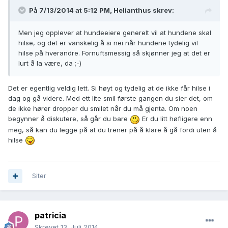
På 7/13/2014 at 5:12 PM, Helianthus skrev:
Men jeg opplever at hundeeiere generelt vil at hundene skal
hilse, og det er vanskelig å si nei når hundene tydelig vil
hilse på hverandre. Fornuftsmessig så skjønner jeg at det er
lurt å la være, da ;-)
Det er egentlig veldig lett. Si høyt og tydelig at de ikke får hilse i
dag og gå videre. Med ett lite smil første gangen du sier det, om
de ikke hører dropper du smilet når du må gjenta. Om noen
begynner å diskutere, så går du bare
Er du litt høfligere enn
meg, så kan du legge på at du trener på å klare å gå fordi uten å
hilse
Siter
patricia
Skrevet
13. Juli 2014