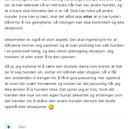
ser at han allerede nå er helt koko når han ser andre hunder, og
at vi bare skal fortsette der vi er nå. Skal han hilse på andre
hunder (noe han jo bør), skal det alltid skje
etter
at vi har tuslet i
bånd for å roe gemyttene, så hilsingen kan skje kontrollert og ikke
eksplosivt.
sikkerheten er også et stort aspekt. Det skal ingenting til for at
båndene tvinner seg sammen og at man plutselig har satt hunden
i en potensielt farlig, og ikke minst ubehagelig situasjon. Jeg
hverken vil eller orker å ta den sjansen.
Så ja, jeg kommer til å være den dustete dama som krever at folk
tar til seg hunden sin, korter inn båndet eller stopper, så vi får
den avstanden vi trenger for å få ei god passering. Har opplevd
at noen blir svært fornærmet og nesten tar det personlig når jeg
ikke ønsker å la hunden hilse. Det synes jeg er trist, fordi det
handler like mye om min egen hunds sikkerhet og erfaringer som
det handler om å skåne den andre hunden dersom det skulle
oppstå ekle situasjoner.
Siter