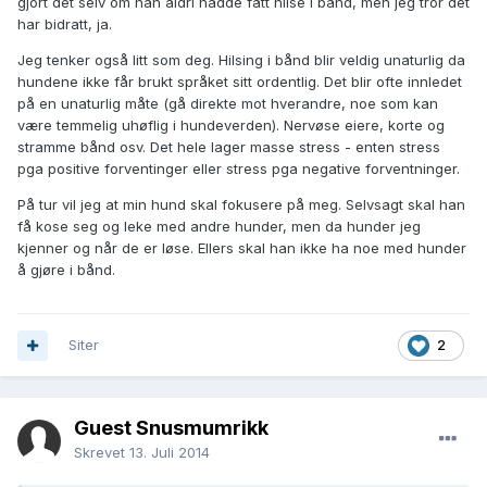
gjort det selv om han aldri hadde fått hilse i bånd, men jeg tror det
har bidratt, ja.
Jeg tenker også litt som deg. Hilsing i bånd blir veldig unaturlig da
hundene ikke får brukt språket sitt ordentlig. Det blir ofte innledet
på en unaturlig måte (gå direkte mot hverandre, noe som kan
være temmelig uhøflig i hundeverden). Nervøse eiere, korte og
stramme bånd osv. Det hele lager masse stress - enten stress
pga positive forventinger eller stress pga negative forventninger.
På tur vil jeg at min hund skal fokusere på meg. Selvsagt skal han
få kose seg og leke med andre hunder, men da hunder jeg
kjenner og når de er løse. Ellers skal han ikke ha noe med hunder
å gjøre i bånd.
Siter
2
Guest Snusmumrikk
Skrevet
13. Juli 2014