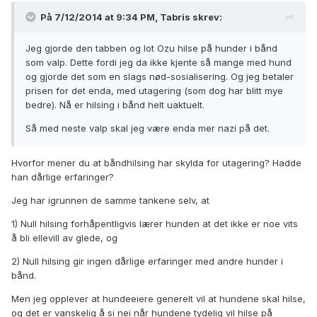
På 7/12/2014 at 9:34 PM, Tabris skrev:
Jeg gjorde den tabben og lot Ozu hilse på hunder i bånd
som valp. Dette fordi jeg da ikke kjente så mange med hund
og gjorde det som en slags nød-sosialisering. Og jeg betaler
prisen for det enda, med utagering (som dog har blitt mye
bedre). Nå er hilsing i bånd helt uaktuelt.
Så med neste valp skal jeg være enda mer nazi på det.
Hvorfor mener du at båndhilsing har skylda for utagering? Hadde
han dårlige erfaringer?
Jeg har igrunnen de samme tankene selv, at
1) Null hilsing forhåpentligvis lærer hunden at det ikke er noe vits
å bli ellevill av glede, og
2) Null hilsing gir ingen dårlige erfaringer med andre hunder i
bånd.
Men jeg opplever at hundeeiere generelt vil at hundene skal hilse,
og det er vanskelig å si nei når hundene tydelig vil hilse på