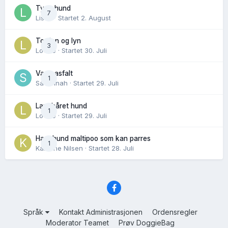
Tynn hund
7
Lisen
· Startet
2. August
Torden og lyn
3
Lovise
· Startet
30. Juli
Varm asfalt
1
Savannah
· Startet
29. Juli
Langhåret hund
1
Lovise
· Startet
29. Juli
Hannhund maltipoo som kan parres
1
Karoline Nilsen
· Startet
28. Juli
Språk
Kontakt Administrasjonen
Ordensregler
Moderator Teamet
Prøv DoggieBag