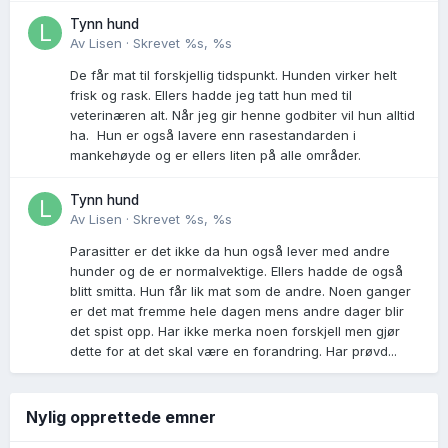
Tynn hund
Av
Lisen
·
Skrevet
%s, %s
De får mat til forskjellig tidspunkt. Hunden virker helt
frisk og rask. Ellers hadde jeg tatt hun med til
veterinæren alt. Når jeg gir henne godbiter vil hun alltid
ha. Hun er også lavere enn rasestandarden i
mankehøyde og er ellers liten på alle områder.
Tynn hund
Av
Lisen
·
Skrevet
%s, %s
Parasitter er det ikke da hun også lever med andre
hunder og de er normalvektige. Ellers hadde de også
blitt smitta. Hun får lik mat som de andre. Noen ganger
er det mat fremme hele dagen mens andre dager blir
det spist opp. Har ikke merka noen forskjell men gjør
dette for at det skal være en forandring. Har prøvd...
Nylig opprettede emner