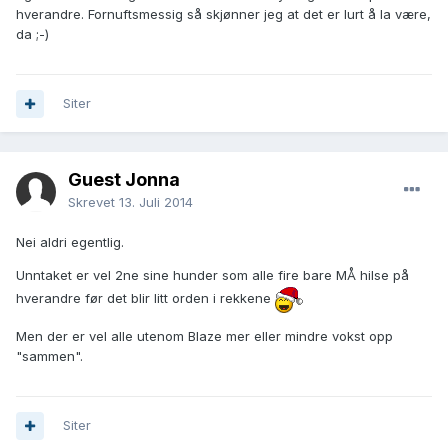
hverandre. Fornuftsmessig så skjønner jeg at det er lurt å la være,
da ;-)
Siter
Guest Jonna
Skrevet
13. Juli 2014
Nei aldri egentlig.
Unntaket er vel 2ne sine hunder som alle fire bare MÅ hilse på
hverandre før det blir litt orden i rekkene
Men der er vel alle utenom Blaze mer eller mindre vokst opp
"sammen".
Siter