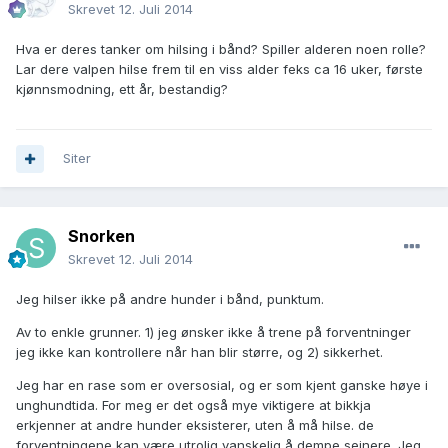
Skrevet
12. Juli 2014
Hva er deres tanker om hilsing i bånd? Spiller alderen noen rolle?
Lar dere valpen hilse frem til en viss alder feks ca 16 uker, første
kjønnsmodning, ett år, bestandig?
Siter
Snorken
Skrevet
12. Juli 2014
Jeg hilser ikke på andre hunder i bånd, punktum.
Av to enkle grunner. 1) jeg ønsker ikke å trene på forventninger
jeg ikke kan kontrollere når han blir større, og 2) sikkerhet.
Jeg har en rase som er oversosial, og er som kjent ganske høye i
unghundtida. For meg er det også mye viktigere at bikkja
erkjenner at andre hunder eksisterer, uten å må hilse. de
forventningene kan være utrolig vanskelig å dempe seinere. Jeg