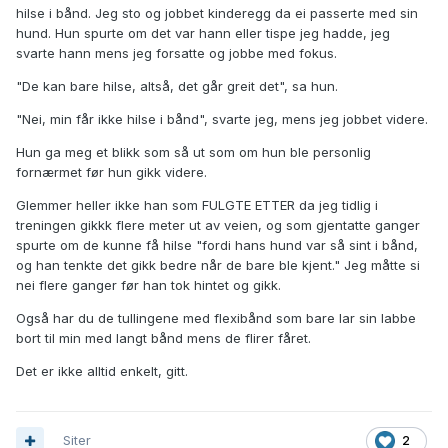
hilse i bånd. Jeg sto og jobbet kinderegg da ei passerte med sin
hund. Hun spurte om det var hann eller tispe jeg hadde, jeg
svarte hann mens jeg forsatte og jobbe med fokus.
"De kan bare hilse, altså, det går greit det", sa hun.
"Nei, min får ikke hilse i bånd", svarte jeg, mens jeg jobbet videre.
Hun ga meg et blikk som så ut som om hun ble personlig
fornærmet før hun gikk videre.
Glemmer heller ikke han som FULGTE ETTER da jeg tidlig i
treningen gikkk flere meter ut av veien, og som gjentatte ganger
spurte om de kunne få hilse "fordi hans hund var så sint i bånd,
og han tenkte det gikk bedre når de bare ble kjent." Jeg måtte si
nei flere ganger før han tok hintet og gikk.
Også har du de tullingene med flexibånd som bare lar sin labbe
bort til min med langt bånd mens de flirer fåret.
Det er ikke alltid enkelt, gitt.
Siter
2