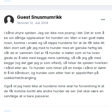
Guest Snusmumrikk
Skrevet
12. Juli 2014
I bånd uhyre sjelden. Jeg ser ikke noe poeng i det. Det er som å
be om dårlige opplevelser for hunden sin. Men vi kan godt møte
noen, komme i snakk og så slippe hundene for at de får leke litt.
Men stort sett går jeg med to hunder med eh ganske heftig lek
når de er sammen. Det er få hunder vi møter som vil ha noen
glede av å leke med begge mine samtidig, så når jeg går med
begge (og det gjør jeg jo som oftest), så hilser de sjelden hverken
i bånd eller løs. To hunder som hilser på en tredje i bånd er dømt
til å bli båndsurr, og hunder som sitter fast er oppskriften på
usikkerhet/krangling.
Også vil jeg helst ikke at hundene mine skal ha forventning til at
de får komme borttil alle andre hunder de ser. Det skal være en
selvfølge at vi bare passerer.