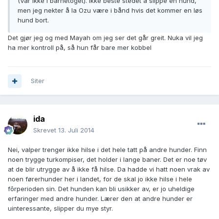
(Var ikke i barnetoget). Ikke beste stedet å slippe en hund,
men jeg nekter å la Ozu være i bånd hvis det kommer en løs
hund bort.
Det gjør jeg og med Mayah om jeg ser det går greit. Nuka vil jeg
ha mer kontroll på, så hun får bare mer kobbel
Siter
ida
Skrevet
13. Juli 2014
Nei, valper trenger ikke hilse i det hele tatt på andre hunder. Finn
noen trygge turkompiser, det holder i lange baner. Det er noe tøv
at de blir utrygge av å ikke få hilse. Da hadde vi hatt noen vrak av
noen førerhunder her i landet, for de skal jo ikke hilse i hele
fôrperioden sin. Det hunden kan bli usikker av, er jo uheldige
erfaringer med andre hunder. Lærer den at andre hunder er
uinteressante, slipper du mye styr.