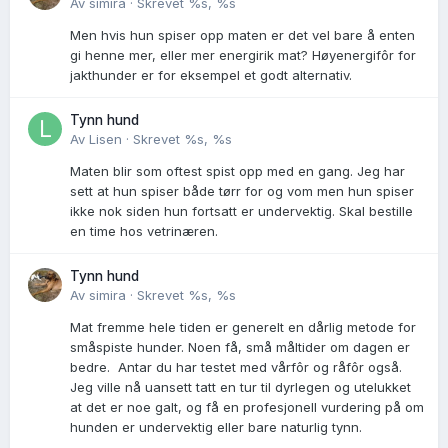
Av
simira
·
Skrevet
%s, %s
Men hvis hun spiser opp maten er det vel bare å enten
gi henne mer, eller mer energirik mat? Høyenergifôr for
jakthunder er for eksempel et godt alternativ.
Tynn hund
Av
Lisen
·
Skrevet
%s, %s
Maten blir som oftest spist opp med en gang. Jeg har
sett at hun spiser både tørr for og vom men hun spiser
ikke nok siden hun fortsatt er undervektig. Skal bestille
en time hos vetrinæren.
Tynn hund
Av
simira
·
Skrevet
%s, %s
Mat fremme hele tiden er generelt en dårlig metode for
småspiste hunder. Noen få, små måltider om dagen er
bedre. Antar du har testet med vårfôr og råfôr også.
Jeg ville nå uansett tatt en tur til dyrlegen og utelukket
at det er noe galt, og få en profesjonell vurdering på om
hunden er undervektig eller bare naturlig tynn.