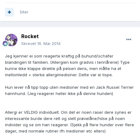
Siter
Rocket
Skrevet
16. Mai 2014
Jeg kjenner ei som reagerte kraftig på buhund/schäfer
blandingen til familien. (Allergien kom gradvis i tennårene) Type
kunne ikke klappe direkte på pelsen dens, men måtte ha et
mellomledd + sterke allergimedisiner. Dette var ei tispe.
Hun lever nå tipp topp uten medisiner med en Jack Russel Terrier
hannhund. (Jeg reagerer heller ikke på denne hunden)
Allergi er VELDIG individuelt. Om det er noen raser dere synes er
interessante burde dere rett og slett prøvelåne/hilse på noen
individer og se om han reagerer. (Sjekk på flere hunder over flere
dager, med normale rutiner ifh medisiner etc ellers)