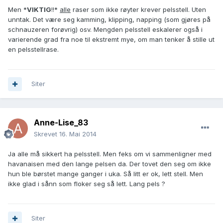
Men *
VIKTIG
!!*
alle
raser som ikke røyter krever pelsstell. Uten
unntak. Det være seg kamming, klipping, napping (som gjøres på
schnauzeren forøvrig) osv. Mengden pelsstell eskalerer også i
varierende grad fra noe til ekstremt mye, om man tenker å stille ut
en pelsstellrase.
Siter
Anne-Lise_83
Skrevet
16. Mai 2014
Ja alle må sikkert ha pelsstell. Men feks om vi sammenligner med
havanaisen med den lange pelsen da. Der tovet den seg om ikke
hun ble børstet mange ganger i uka. Så litt er ok, lett stell. Men
ikke glad i sånn som floker seg så lett. Lang pels ?
Siter