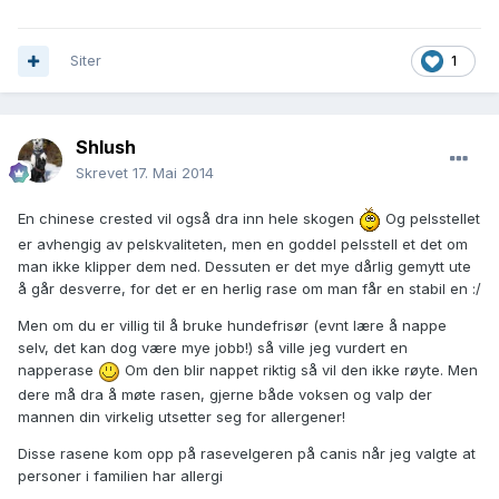
Siter
1
Shlush
Skrevet
17. Mai 2014
En chinese crested vil også dra inn hele skogen
Og pelsstellet
er avhengig av pelskvaliteten, men en goddel pelsstell et det om
man ikke klipper dem ned. Dessuten er det mye dårlig gemytt ute
å går desverre, for det er en herlig rase om man får en stabil en :/
Men om du er villig til å bruke hundefrisør (evnt lære å nappe
selv, det kan dog være mye jobb!) så ville jeg vurdert en
napperase
Om den blir nappet riktig så vil den ikke røyte. Men
dere må dra å møte rasen, gjerne både voksen og valp der
mannen din virkelig utsetter seg for allergener!
Disse rasene kom opp på rasevelgeren på canis når jeg valgte at
personer i familien har allergi