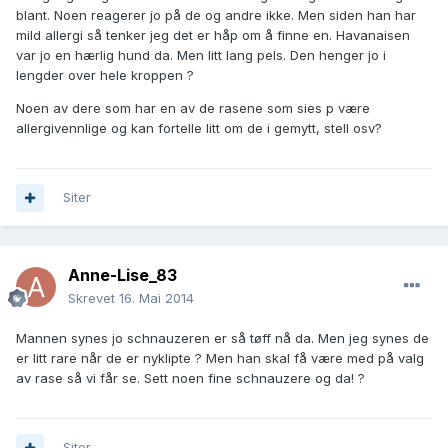
blant. Noen reagerer jo på de og andre ikke. Men siden han har
mild allergi så tenker jeg det er håp om å finne en. Havanaisen
var jo en hærlig hund da. Men litt lang pels. Den henger jo i
lengder over hele kroppen ?
Noen av dere som har en av de rasene som sies p være
allergivennlige og kan fortelle litt om de i gemytt, stell osv?
Siter
Anne-Lise_83
Skrevet
16. Mai 2014
Mannen synes jo schnauzeren er så tøff nå da. Men jeg synes de
er litt rare når de er nyklipte ? Men han skal få være med på valg
av rase så vi får se. Sett noen fine schnauzere og da! ?
Siter