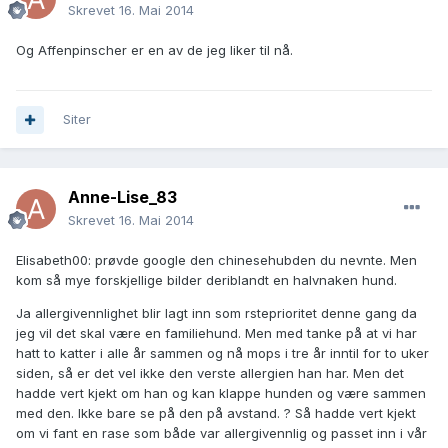
Skrevet
16. Mai 2014
Og Affenpinscher er en av de jeg liker til nå.
Siter
Anne-Lise_83
Skrevet
16. Mai 2014
Elisabeth00: prøvde google den chinesehubden du nevnte. Men
kom så mye forskjellige bilder deriblandt en halvnaken hund.
Ja allergivennlighet blir lagt inn som rsteprioritet denne gang da
jeg vil det skal være en familiehund. Men med tanke på at vi har
hatt to katter i alle år sammen og nå mops i tre år inntil for to uker
siden, så er det vel ikke den verste allergien han har. Men det
hadde vert kjekt om han og kan klappe hunden og være sammen
med den. Ikke bare se på den på avstand. ? Så hadde vert kjekt
om vi fant en rase som både var allergivennlig og passet inn i vår