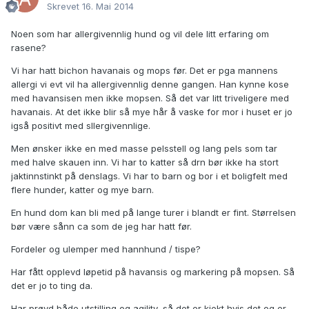
Skrevet
16. Mai 2014
Noen som har allergivennlig hund og vil dele litt erfaring om
rasene?
Vi har hatt bichon havanais og mops før. Det er pga mannens
allergi vi evt vil ha allergivennlig denne gangen. Han kynne kose
med havansisen men ikke mopsen. Så det var litt triveligere med
havanais. At det ikke blir så mye hår å vaske for mor i huset er jo
igså positivt med sllergivennlige.
Men ønsker ikke en med masse pelsstell og lang pels som tar
med halve skauen inn. Vi har to katter så drn bør ikke ha stort
jaktinnstinkt på denslags. Vi har to barn og bor i et boligfelt med
flere hunder, katter og mye barn.
En hund dom kan bli med på lange turer i blandt er fint. Størrelsen
bør være sånn ca som de jeg har hatt før.
Fordeler og ulemper med hannhund / tispe?
Har fått opplevd løpetid på havansis og markering på mopsen. Så
det er jo to ting da.
Har prøvd både utstilling og agility, så det er kjekt hvis det og er