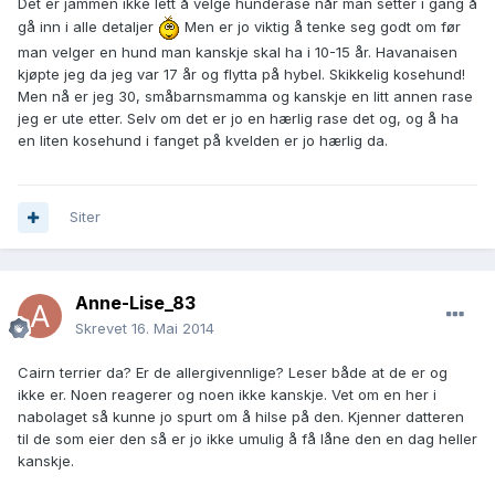
Det er jammen ikke lett å velge hunderase når man setter i gang å
gå inn i alle detaljer
Men er jo viktig å tenke seg godt om før
man velger en hund man kanskje skal ha i 10-15 år. Havanaisen
kjøpte jeg da jeg var 17 år og flytta på hybel. Skikkelig kosehund!
Men nå er jeg 30, småbarnsmamma og kanskje en litt annen rase
jeg er ute etter. Selv om det er jo en hærlig rase det og, og å ha
en liten kosehund i fanget på kvelden er jo hærlig da.
Siter
Anne-Lise_83
Skrevet
16. Mai 2014
Cairn terrier da? Er de allergivennlige? Leser både at de er og
ikke er. Noen reagerer og noen ikke kanskje. Vet om en her i
nabolaget så kunne jo spurt om å hilse på den. Kjenner datteren
til de som eier den så er jo ikke umulig å få låne den en dag heller
kanskje.