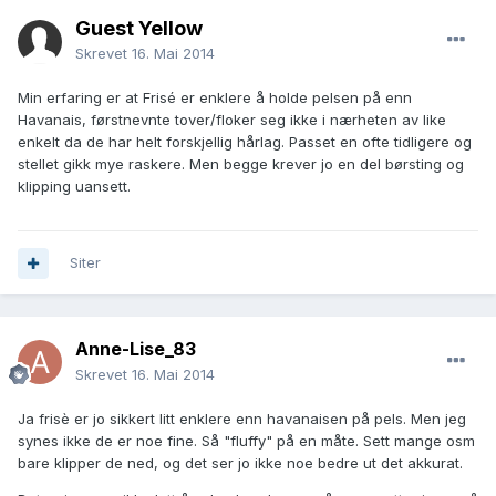
Guest Yellow
Skrevet
16. Mai 2014
Min erfaring er at Frisé er enklere å holde pelsen på enn
Havanais, førstnevnte tover/floker seg ikke i nærheten av like
enkelt da de har helt forskjellig hårlag. Passet en ofte tidligere og
stellet gikk mye raskere. Men begge krever jo en del børsting og
klipping uansett.
Siter
Anne-Lise_83
Skrevet
16. Mai 2014
Ja frisè er jo sikkert litt enklere enn havanaisen på pels. Men jeg
synes ikke de er noe fine. Så "fluffy" på en måte. Sett mange osm
bare klipper de ned, og det ser jo ikke noe bedre ut det akkurat.