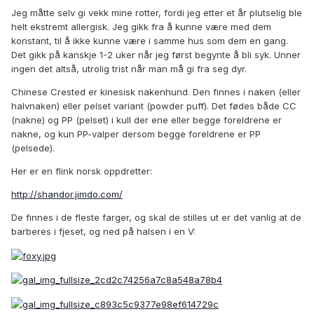
Jeg måtte selv gi vekk mine rotter, fordi jeg etter et år plutselig ble
helt ekstremt allergisk. Jeg gikk fra å kunne være med dem
konstant, til å ikke kunne være i samme hus som dem en gang.
Det gikk på kanskje 1-2 uker når jeg først begynte å bli syk. Unner
ingen det altså, utrolig trist når man må gi fra seg dyr.
Chinese Crested er kinesisk nakenhund. Den finnes i naken (eller
halvnaken) eller pelset variant (powder puff). Det fødes både CC
(nakne) og PP (pelset) i kull der ene eller begge foreldrene er
nakne, og kun PP-valper dersom begge foreldrene er PP
(pelsede).
Her er en flink norsk oppdretter:
http://shandor.jimdo.com/
De finnes i de fleste farger, og skal de stilles ut er det vanlig at de
barberes i fjeset, og ned på halsen i en V: