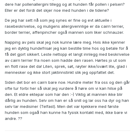
dere har pollenallergini tillegg og at hunden får pollen i pelsen?
Eller er det fordi det skjer noe med hunden i de tidene?
De jeg har sett nå som jeg synes er fine og evt aktuelle i
rasebeskrivelse, og muligens allergivennlige er da cairn terrier,
border terrier, affenpincher også mannen som liker schnauzer.
Napping av pels skal jeg nok kunne lære meg. Hvis ikke kjenner
jeg en dyktig hundefrisør jeg kan bestille time hos og betale for å
få det gjort sikkert. Leste nettopp et langt innlegg med beskrivelse
av cairn terrier fra noen som hadde den rasen. Hørtes jo ut som
en flott rase det da! Liten, sprek, søt, røyter ikke/svært lite, glad i
mennesker og ikke stort jaktinnstinkt slik jeg oppfattet det.
Siden det bor en cairn bare noe. Hundre meter fra oss og den går
ofte tur forbi her så skal jeg vurdere å høre om vi kan hilse på
den. Et eldre ektepar som har den :-) Viktig at mannen ikke blir
dårlig av hunden. Selv om han er så snill og lar oss ha dyr og han
selv tar medisiner (Telfast). Men det var kjekkere med første
hunden som ogaå han kunne ha fysisk kontakt med, ikke bare vi
andre. ??