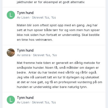
jakthunder er for eksempel et godt alternativ.
Tynn hund
Av
Lisen
·
Skrevet
%s, %s
Maten blir som oftest spist opp med en gang. Jeg har
sett at hun spiser både tørr for og vom men hun spiser
ikke nok siden hun fortsatt er undervektig. Skal bestille
en time hos vetrinæren.
Tynn hund
Av
simira
·
Skrevet
%s, %s
Mat fremme hele tiden er generelt en dårlig metode for
småspiste hunder. Noen få, små måltider om dagen er
bedre. Antar du har testet med vårfôr og råfôr også.
Jeg ville nå uansett tatt en tur til dyrlegen og utelukket
at det er noe galt, og få en profesjonell vurdering på om
hunden er undervektig eller bare naturlig tynn.
Tynn hund
Av
Lisen
·
Skrevet
%s, %s