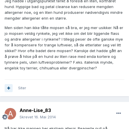
Jeg hadde i utgangspunktet tenkt å foreslå en liten, korthåret
hund. Hyppige bad og petal cleanse kan redusere mengden
allergener noe, og en liten hund produserer nødvendigvis mindre
mengder allergener enn en større.
Men siden han ikke tålte mopsen så bra, er jeg mer usikker. Nå er
jo mopsen veldig rynkete, jeg vet ikke om det blir liggende flass
og andre allergener i rynkene? I tillegg peser de ofte ganske mye
for å kompensere for trange luftveier, så de etterlater seg vel litt
sikkel? Hvor ofte badet dere mopsen? Kanskje det hadde gått an
å prøve å hilse på en hund av liten rase med enda kortere og
tynnere pels, uten luftveisproblemer? F.eks. italiensk mynde,
engelsk toy terrier, chihuahua eller dvergpinscher?
Siter
Anne-Lise_83
Skrevet
16. Mai 2014
Nå har ikke mannen her ekstrem allergi. Reagerte null på