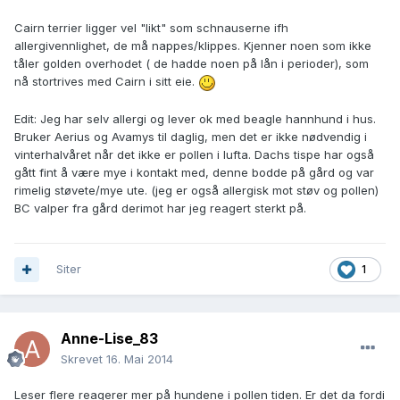
Cairn terrier ligger vel "likt" som schnauserne ifh
allergivennlighet, de må nappes/klippes. Kjenner noen som ikke
tåler golden overhodet ( de hadde noen på lån i perioder), som
nå stortrives med Cairn i sitt eie.
Edit: Jeg har selv allergi og lever ok med beagle hannhund i hus.
Bruker Aerius og Avamys til daglig, men det er ikke nødvendig i
vinterhalvåret når det ikke er pollen i lufta. Dachs tispe har også
gått fint å være mye i kontakt med, denne bodde på gård og var
rimelig støvete/mye ute. (jeg er også allergisk mot støv og pollen)
BC valper fra gård derimot har jeg reagert sterkt på.
Siter
1
Anne-Lise_83
Skrevet
16. Mai 2014
Leser flere reagerer mer på hundene i pollen tiden. Er det da fordi