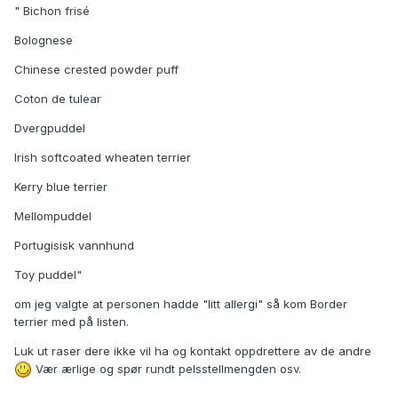
" Bichon frisé
Bolognese
Chinese crested powder puff
Coton de tulear
Dvergpuddel
Irish softcoated wheaten terrier
Kerry blue terrier
Mellompuddel
Portugisisk vannhund
Toy puddel"
om jeg valgte at personen hadde "litt allergi" så kom Border
terrier med på listen.
Luk ut raser dere ikke vil ha og kontakt oppdrettere av de andre
Vær ærlige og spør rundt pelsstellmengden osv.