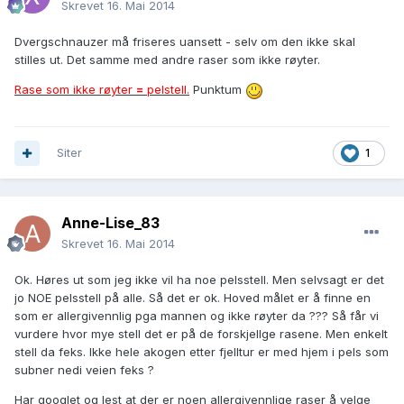
Skrevet
16. Mai 2014
Dvergschnauzer må friseres uansett - selv om den ikke skal
stilles ut. Det samme med andre raser som ikke røyter.
Rase som ikke røyter
=
pelstell.
Punktum
Siter
1
Anne-Lise_83
Skrevet
16. Mai 2014
Ok. Høres ut som jeg ikke vil ha noe pelsstell. Men selvsagt er det
jo NOE pelsstell på alle. Så det er ok. Hoved målet er å finne en
som er allergivennlig pga mannen og ikke røyter da ??? Så får vi
vurdere hvor mye stell det er på de forskjellge rasene. Men enkelt
stell da feks. Ikke hele akogen etter fjelltur er med hjem i pels som
subner nedi veien feks ?
Har googlet og lest at der er noen allergivennlige raser å velge