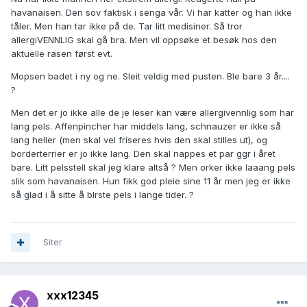
havanaisen. Den sov faktisk i senga vår. Vi har katter og han ikke
tåler. Men han tar ikke på de. Tar litt medisiner. Så tror
allergiVENNLIG skal gå bra. Men vil oppsøke et besøk hos den
aktuelle rasen først evt.
Mopsen badet i ny og ne. Sleit veldig med pusten. Ble bare 3 år....
?
Men det er jo ikke alle de je leser kan være allergivennlig som har
lang pels. Affenpincher har middels lang, schnauzer er ikke så
lang heller (men skal vel friseres hvis den skal stilles ut), og
borderterrier er jo ikke lang. Den skal nappes et par ggr i året
bare. Litt pelsstell skal jeg klare altså ? Men orker ikke laaang pels
slik som havanaisen. Hun fikk god pleie sine 11 år men jeg er ikke
så glad i å sitte å blrste pels i lange tider. ?
Siter
xxx12345