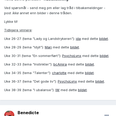
Ved spørsmål - send meg pm eller lag tråd i tilbakemeldinger -
post
ikke
annet enn bilder i denne tråden.
Lykke til!
Tidligere vinnere
:
Uke 26-27 (tema "Lady og Landstrykeren"):
ida
med dette
bildet
.
Uke 28-29 (tema "Idyll"):
Mari
med dette
bildet
.
Uke 30-31 (tema "En sommerflørt"):
PsychoLynx
med dette
bildet
.
Uke 32-33 (tema "Instinkter"):
bcAmira
med dette
bildet
.
Uke 34-35 (tema "Talenter"):
charlotte
med dette
bildet
.
Uke 36-37 (tema "Det gode liv"):
PsychoLynx
med dette
bildet
.
Uke 38-39 (tema "I ubalanse"):
IW
med dette
bildet
.
Benedicte