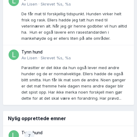
Av
Lisen
·
Skrevet
%s, %s
De får mat til forskjellig tidspunkt. Hunden virker helt
frisk og rask. Ellers hadde jeg tatt hun med til
veterinæren alt. Når jeg gir henne godbiter vil hun alltid
ha. Hun er også lavere enn rasestandarden i
mankehøyde og er ellers liten på alle områder.
Tynn hund
Av
Lisen
·
Skrevet
%s, %s
Parasitter er det ikke da hun også lever med andre
hunder og de er normalvektige. Ellers hadde de også
blitt smitta. Hun får lik mat som de andre. Noen ganger
er det mat fremme hele dagen mens andre dager blir
det spist opp. Har ikke merka noen forskjell men gjør
dette for at det skal være en forandring. Har prøvd...
Nylig opprettede emner
Tynn hund
7