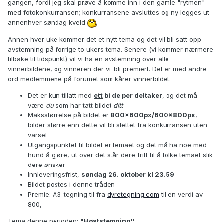
gangen, fordi jeg skal prøve å komme inn i den gamle "rytmen"
med fotokonkurransen; konkurransene avsluttes og ny legges ut
annenhver søndag kveld
Annen hver uke kommer det et nytt tema og det vil bli satt opp
avstemning på forrige to ukers tema. Senere (vi kommer nærmere
tilbake til tidspunkt) vil vi ha en avstemning over alle
vinnerbildene, og vinneren der vil bli premiert. Det er med andre
ord medlemmene på forumet som kårer vinnerbildet.
Det er kun tillatt med
ett
bilde per deltaker
, og det må
være
du
som har tatt bildet
ditt
Maksstørrelse på bildet er
800x600px/600x800px
,
bilder større enn dette vil bli slettet fra konkurransen uten
varsel
Utgangspunktet til bildet er temaet og det må ha noe med
hund å gjøre, ut over det står dere fritt til å tolke temaet slik
dere ønsker
Innleveringsfrist,
søndag 26. oktober kl 23.59
Bildet postes i denne tråden
Premie: A3-tegning til fra
dyretegning.com
til en verdi av
800,-
Tema denne perioden:
"Høststemning"