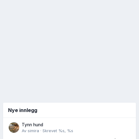
Nye innlegg
Tynn hund
Av
simira
·
Skrevet
%s, %s