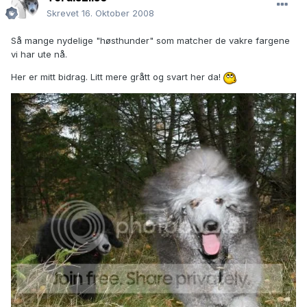
Skrevet
16. Oktober 2008
Så mange nydelige "høsthunder" som matcher de vakre fargene
vi har ute nå.
Her er mitt bidrag. Litt mere grått og svart her da!