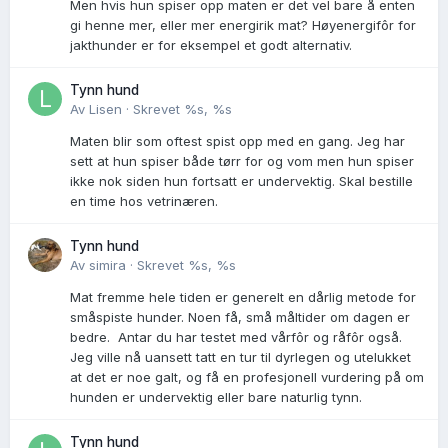
Men hvis hun spiser opp maten er det vel bare å enten
gi henne mer, eller mer energirik mat? Høyenergifôr for
jakthunder er for eksempel et godt alternativ.
Tynn hund
Av
Lisen
·
Skrevet
%s, %s
Maten blir som oftest spist opp med en gang. Jeg har
sett at hun spiser både tørr for og vom men hun spiser
ikke nok siden hun fortsatt er undervektig. Skal bestille
en time hos vetrinæren.
Tynn hund
Av
simira
·
Skrevet
%s, %s
Mat fremme hele tiden er generelt en dårlig metode for
småspiste hunder. Noen få, små måltider om dagen er
bedre. Antar du har testet med vårfôr og råfôr også.
Jeg ville nå uansett tatt en tur til dyrlegen og utelukket
at det er noe galt, og få en profesjonell vurdering på om
hunden er undervektig eller bare naturlig tynn.
Tynn hund