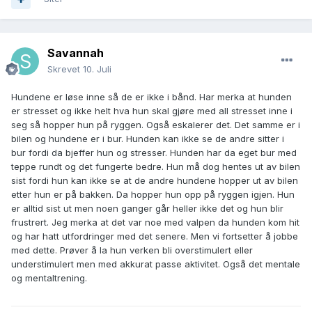
Savannah
Skrevet
10. Juli
Hundene er løse inne så de er ikke i bånd. Har merka at hunden
er stresset og ikke helt hva hun skal gjøre med all stresset inne i
seg så hopper hun på ryggen. Også eskalerer det. Det samme er i
bilen og hundene er i bur. Hunden kan ikke se de andre sitter i
bur fordi da bjeffer hun og stresser. Hunden har da eget bur med
teppe rundt og det fungerte bedre. Hun må dog hentes ut av bilen
sist fordi hun kan ikke se at de andre hundene hopper ut av bilen
etter hun er på bakken. Da hopper hun opp på ryggen igjen. Hun
er alltid sist ut men noen ganger går heller ikke det og hun blir
frustrert. Jeg merka at det var noe med valpen da hunden kom hit
og har hatt utfordringer med det senere. Men vi fortsetter å jobbe
med dette. Prøver å la hun verken bli overstimulert eller
understimulert men med akkurat passe aktivitet. Også det mentale
og mentaltrening.