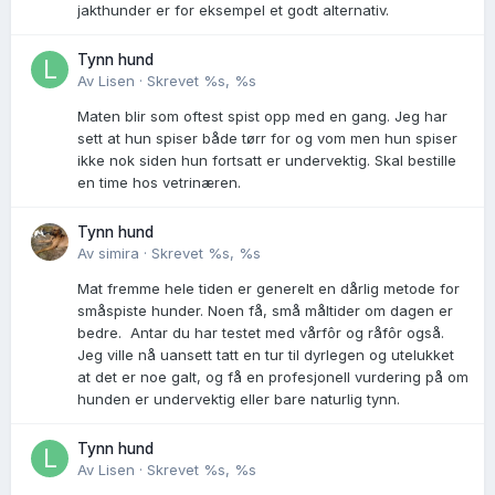
jakthunder er for eksempel et godt alternativ.
Tynn hund
Av
Lisen
·
Skrevet
%s, %s
Maten blir som oftest spist opp med en gang. Jeg har
sett at hun spiser både tørr for og vom men hun spiser
ikke nok siden hun fortsatt er undervektig. Skal bestille
en time hos vetrinæren.
Tynn hund
Av
simira
·
Skrevet
%s, %s
Mat fremme hele tiden er generelt en dårlig metode for
småspiste hunder. Noen få, små måltider om dagen er
bedre. Antar du har testet med vårfôr og råfôr også.
Jeg ville nå uansett tatt en tur til dyrlegen og utelukket
at det er noe galt, og få en profesjonell vurdering på om
hunden er undervektig eller bare naturlig tynn.
Tynn hund
Av
Lisen
·
Skrevet
%s, %s