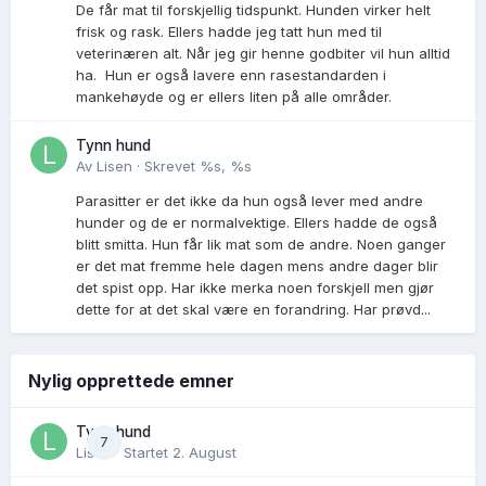
De får mat til forskjellig tidspunkt. Hunden virker helt
frisk og rask. Ellers hadde jeg tatt hun med til
veterinæren alt. Når jeg gir henne godbiter vil hun alltid
ha. Hun er også lavere enn rasestandarden i
mankehøyde og er ellers liten på alle områder.
Tynn hund
Av
Lisen
·
Skrevet
%s, %s
Parasitter er det ikke da hun også lever med andre
hunder og de er normalvektige. Ellers hadde de også
blitt smitta. Hun får lik mat som de andre. Noen ganger
er det mat fremme hele dagen mens andre dager blir
det spist opp. Har ikke merka noen forskjell men gjør
dette for at det skal være en forandring. Har prøvd...
Nylig opprettede emner
Tynn hund
7
Lisen
· Startet
2. August