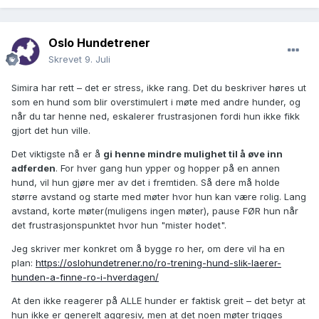
Oslo Hundetrener
Skrevet
9. Juli
Simira har rett – det er stress, ikke rang. Det du beskriver høres ut
som en hund som blir overstimulert i møte med andre hunder, og
når du tar henne ned, eskalerer frustrasjonen fordi hun ikke fikk
gjort det hun ville.
Det viktigste nå er å
gi henne mindre mulighet til å øve inn
adferden
. For hver gang hun ypper og hopper på en annen
hund, vil hun gjøre mer av det i fremtiden. Så dere må holde
større avstand og starte med møter hvor hun kan være rolig. Lang
avstand, korte møter(muligens ingen møter), pause FØR hun når
det frustrasjonspunktet hvor hun "mister hodet".
Jeg skriver mer konkret om å bygge ro her, om dere vil ha en
plan:
https://oslohundetrener.no/ro-trening-hund-slik-laerer-
hunden-a-finne-ro-i-hverdagen/
At den ikke reagerer på ALLE hunder er faktisk greit – det betyr at
hun ikke er generelt aggresiv, men at det noen møter trigges