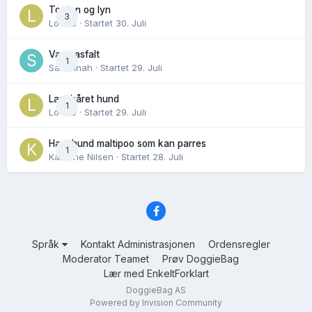
Torden og lyn
3
Lovise
· Startet
30. Juli
Varm asfalt
1
Savannah
· Startet
29. Juli
Langhåret hund
1
Lovise
· Startet
29. Juli
Hannhund maltipoo som kan parres
1
Karoline Nilsen
· Startet
28. Juli
Språk
Kontakt Administrasjonen
Ordensregler
Moderator Teamet
Prøv DoggieBag
Lær med EnkeltForklart
DoggieBag AS
Powered by Invision Community