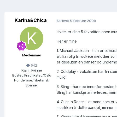
Karina&Chica
Skrevet
5. Februar 2008
Hvem er dine 5 favoritter innen m
Her er mine:
1. Michael Jackson - han er et m
Medlemmer
alt fra rolig til rockete melodier 
er dessuten en danser og underholde
642
Kjønn:
Kvinne
2. Coldplay - vokalisten har fin st
Bosted:
Fredrikstad/Oslo
mulig.
Hunderase:
Tibetansk
Spaniel
3. Sting - har noe innenfor nesten 
Sting har kanskje annerledes, men
4. Guns`n Roses - et band som er vi
musikken til dette bandet, minne
5. Klarer ikke å bestemme meg, men