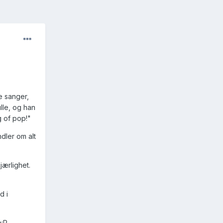
e sanger,
lle, og han
g of pop!"
dler om alt
jærlighet.
d i
a:P