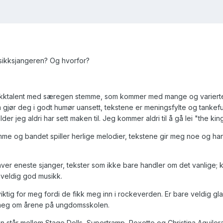
usikksjangeren? Og hvorfor?
usikktalent med særegen stemme, som kommer med mange og variert
som gjør deg i godt humør uansett, tekstene er meningsfylte og tankefu
r jeg aldri har sett maken til. Jeg kommer aldri til å gå lei "the kin
emme og bandet spiller herlige melodier, tekstene gir meg noe og han
hver eneste sjanger, tekster som ikke bare handler om det vanlige; k
 veldig god musikk.
ktig for meg fordi de fikk meg inn i rockeverden. Er bare veldig gla
r meg om årene på ungdomsskolen.
 står mellom Stage Dolls, Supertramp, Roxette og Christina Aquiler