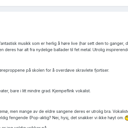
t fantastisk musikk som er herlig å høre live (har sett dem to ganger, 
en deres har alt fra nydelige ballader til fet metal. Utrolig inspirerend
i øreproppene på skolen for å overdøve skravlete fjortiser.
, bare i litt mindre grad. Kjempeflink vokalist.
semø, men mange av de eldre sangene deres er utrolig bra. Vokalist
ldig fengende (Pop-aktig? Nei, hysj, det snakker vi ikke høyt om.
n er jeg veldig usikker på.