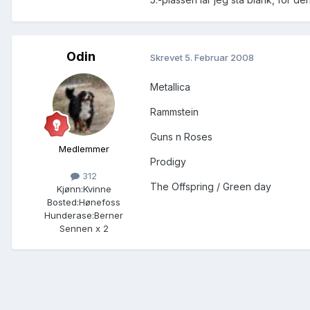
Odin
Skrevet
5. Februar 2008
Metallica
Rammstein
Guns n Roses
Medlemmer
Prodigy
312
The Offspring / Green day
Kjønn:
Kvinne
Bosted:
Hønefoss
Hunderase:
Berner
Sennen x 2