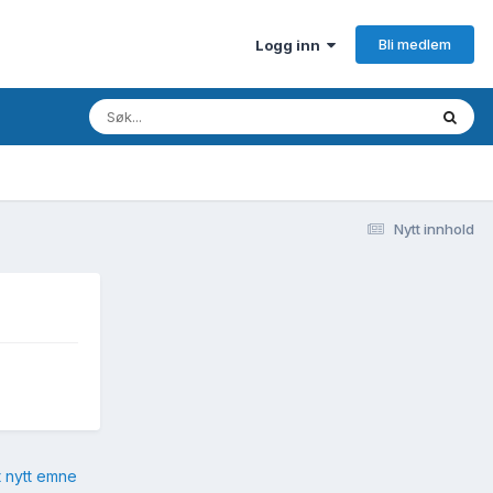
Bli medlem
Logg inn
Nytt innhold
t nytt emne