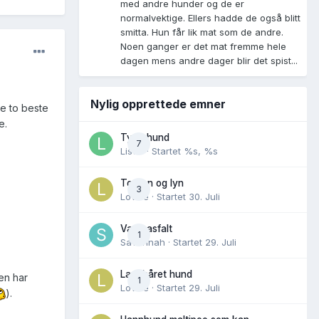
med andre hunder og de er
normalvektige. Ellers hadde de også blitt
smitta. Hun får lik mat som de andre.
Noen ganger er det mat fremme hele
dagen mens andre dager blir det spist...
Nylig opprettede emner
de to beste
e.
Tynn hund
7
Lisen
· Startet
%s, %s
Torden og lyn
3
Lovise
· Startet
30. Juli
Varm asfalt
1
Savannah
· Startet
29. Juli
Langhåret hund
en har
1
Lovise
· Startet
29. Juli
).