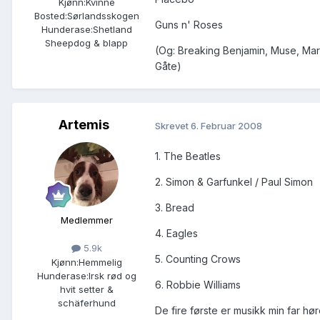
Kjønn:
Kvinne
Bosted:
Sørlandsskogen
Guns n' Roses
Hunderase:
Shetland
Sheepdog & blapp
(Og: Breaking Benjamin, Muse, Mar
Gåte)
Artemis
Skrevet
6. Februar 2008
1. The Beatles
2. Simon & Garfunkel / Paul Simon
3. Bread
Medlemmer
4. Eagles
5.9k
5. Counting Crows
Kjønn:
Hemmelig
Hunderase:
Irsk rød og
6. Robbie Williams
hvit setter &
schäferhund
De fire første er musikk min far hø