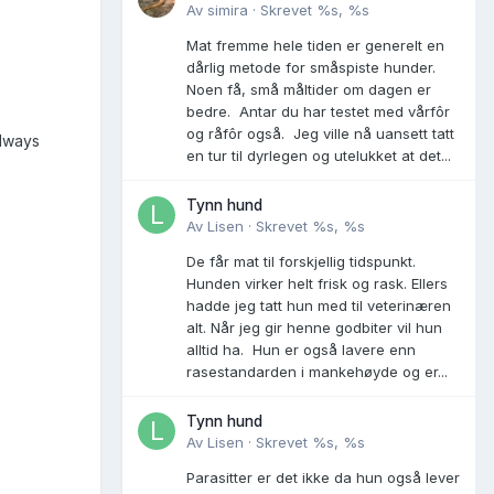
Av
simira
·
Skrevet
%s, %s
Mat fremme hele tiden er generelt en
dårlig metode for småspiste hunder.
Noen få, små måltider om dagen er
bedre. Antar du har testet med vårfôr
og råfôr også. Jeg ville nå uansett tatt
Always
en tur til dyrlegen og utelukket at det...
Tynn hund
Av
Lisen
·
Skrevet
%s, %s
De får mat til forskjellig tidspunkt.
Hunden virker helt frisk og rask. Ellers
hadde jeg tatt hun med til veterinæren
alt. Når jeg gir henne godbiter vil hun
alltid ha. Hun er også lavere enn
rasestandarden i mankehøyde og er...
Tynn hund
Av
Lisen
·
Skrevet
%s, %s
Parasitter er det ikke da hun også lever