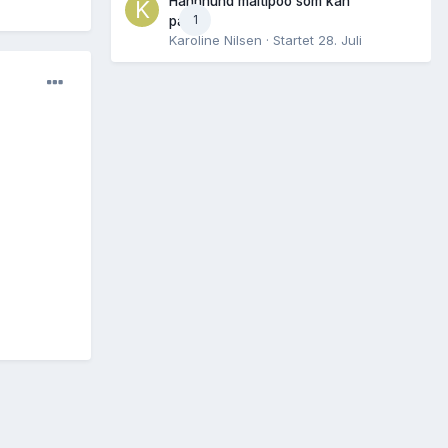
Hannhund maltipoo som kan
1
parres
Karoline Nilsen
· Startet
28. Juli