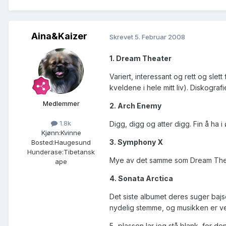
Aina&Kaizer
Skrevet
5. Februar 2008
1. Dream Theater
Variert, interessant og rett og slet
kveldene i hele mitt liv). Diskografi
Medlemmer
2. Arch Enemy
1.8k
Digg, digg og atter digg. Fin å ha 
Kjønn:
Kvinne
3. Symphony X
Bosted:
Haugesund
Hunderase:
Tibetansk
Mye av det samme som Dream Theater
ape
4. Sonata Arctica
Det siste albumet deres suger baj
nydelig stemme, og musikken er ve
5.-plassen lar jeg stå blank, for de