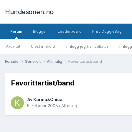
Hundesonen.no
Forum
Blogger
Leaderboard
Prøv DoggieBag
Aktivitet
Ulest innhold
Innlegg jeg har deltatt i
Innlegg
Forside
Generelt
Alt mulig
Favorittartist/band
Favorittartist/band
Av
Karina&Chica
,
5. Februar 2008
i
Alt mulig