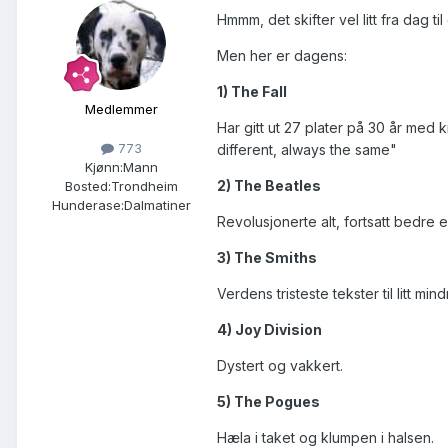
Hmmm, det skifter vel litt fra dag til
Men her er dagens:
1) The Fall
Medlemmer
Har gitt ut 27 plater på 30 år med 
773
different, always the same"
Kjønn:
Mann
2) The Beatles
Bosted:
Trondheim
Hunderase:
Dalmatiner
Revolusjonerte alt, fortsatt bedre e
3) The Smiths
Verdens tristeste tekster til litt mind
4) Joy Division
Dystert og vakkert.
5) The Pogues
Hæla i taket og klumpen i halsen.