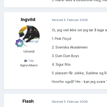
Ingvild
Skrevet
5. Februar 2008
Oi, jeg veit ikke om jeg tør å lage 
1. Pink Floyd
2. Svenska Akademien
Utmeldt
3. Dum Dum Boys
7.8k
4. Sigur Ròs
Kjønn:
Mann
5. plassen får Jokke, Sublime og R
Hvorfor også? Hm - kan jeg svare "
Flash
Skrevet
5. Februar 2008