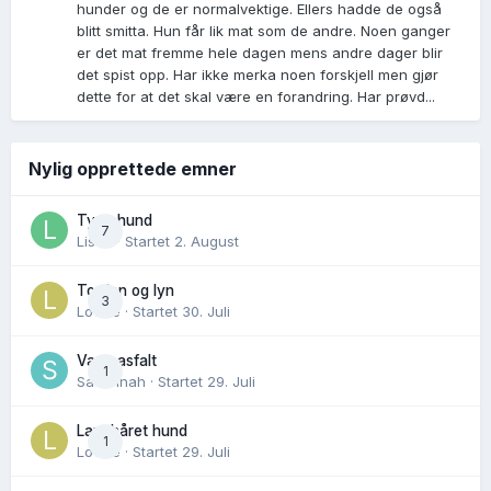
hunder og de er normalvektige. Ellers hadde de også
blitt smitta. Hun får lik mat som de andre. Noen ganger
er det mat fremme hele dagen mens andre dager blir
det spist opp. Har ikke merka noen forskjell men gjør
dette for at det skal være en forandring. Har prøvd...
Nylig opprettede emner
Tynn hund
7
Lisen
· Startet
2. August
Torden og lyn
3
Lovise
· Startet
30. Juli
Varm asfalt
1
Savannah
· Startet
29. Juli
Langhåret hund
1
Lovise
· Startet
29. Juli