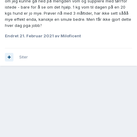
om jeg kunne gå ned på mengden vom og supplere med tørrfôr
istede - bare for å se om det hjalp. 1 kg vom til dagen på en 20
kgs hund er jo mye. Prøver nå med 3 måltider, har ikke sett sååå
mye effekt enda, kanskje en smule bedre. Men får ikke gjort dette
hver dag pga jobb
?
Endret
21. Februar 2021
av Miloficent
Siter