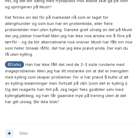
inn, og det blir dårlig med fryseplass hvis eldste skal gå på vom
og springeren på Mush
?
Det finnes en del fôr på markedet nå som er laget for
allergihunder og som kun har en proteinkilde, eller flere
proteinkilder men uten kylling. Ganske greit utvalg av det på Musti
der jeg jobber hvertfall! Men jeg har ikke noe ønske om å fôre på
tørrfôr - og da blir alternativene noe snever. Musti har fått inn noe
som heter Smaak råfôr, det har jeg ikke prøvd enda. Der kan du
få uten kylling.
Han har ikke fått det ved de 2-3 siste rundene med
@Salka
mageproblemer. Men jeg har litt mistanke om at det er mengden
med kylling som skaper problemer. For vi har prøvd å kutte ut alt
av kylling-belønninger men fortsatt på v&h (som det er kylling i).
Og det reagerte han fint på. Jeg lager feks godbiter selv med
kyllingkjøttdeig, og han får gaanske mye på trening uten at det
har gitt utslag. Blir ikke klok
?
Siter