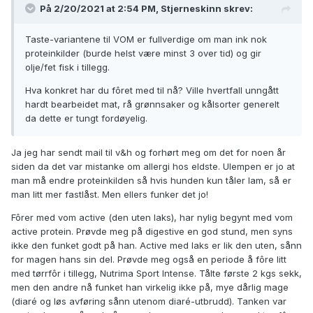
På 2/20/2021 at 2:54 PM,
Stjerneskinn
skrev:
Taste-variantene til VOM er fullverdige om man ink nok
proteinkilder (burde helst være minst 3 over tid) og gir
olje/fet fisk i tillegg.
Hva konkret har du fôret med til nå? Ville hvertfall unngått
hardt bearbeidet mat, rå grønnsaker og kålsorter generelt
da dette er tungt fordøyelig.
Ja jeg har sendt mail til v&h og forhørt meg om det for noen år
siden da det var mistanke om allergi hos eldste. Ulempen er jo at
man må endre proteinkilden så hvis hunden kun tåler lam, så er
man litt mer fastlåst. Men ellers funker det jo!
Fôrer med vom active (den uten laks), har nylig begynt med vom
active protein. Prøvde meg på digestive en god stund, men syns
ikke den funket godt på han. Active med laks er lik den uten, sånn
for magen hans sin del. Prøvde meg også en periode å fôre litt
med tørrfôr i tillegg, Nutrima Sport Intense. Tålte første 2 kgs sekk,
men den andre nå funket han virkelig ikke på, mye dårlig mage
(diaré og løs avføring sånn utenom diaré-utbrudd). Tanken var