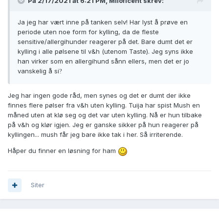
På 2/17/2021 at 6:21 PM,
Miloficent
skrev:
Ja jeg har vært inne på tanken selv! Har lyst å prøve en
periode uten noe form for kylling, da de fleste
sensitive/allergihunder reagerer på det. Bare dumt det er
kylling i alle pølsene til v&h (utenom Taste). Jeg syns ikke
han virker som en allergihund sånn ellers, men det er jo
vanskelig å si
?
Jeg har ingen gode råd, men synes og det er dumt der ikke
finnes flere pølser fra v&h uten kylling. Tuija har spist Mush en
måned uten at klø seg og det var uten kylling. Nå er hun tilbake
på v&h og klør igjen. Jeg er ganske sikker på hun reagerer på
kyllingen... mush får jeg bare ikke tak i her. Så irriterende.
Håper du finner en løsning for ham
Siter