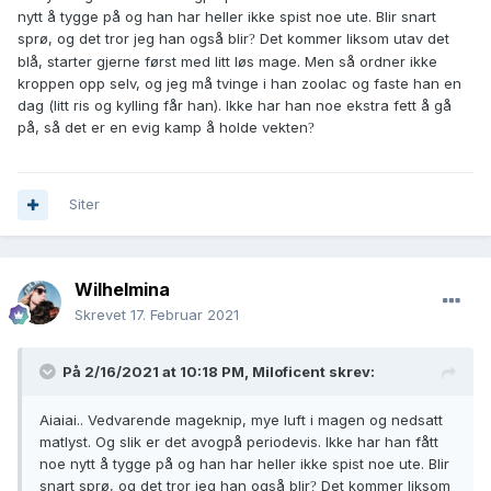
nytt å tygge på og han har heller ikke spist noe ute. Blir snart
sprø, og det tror jeg han også blir
Det kommer liksom utav det
?
blå, starter gjerne først med litt løs mage. Men så ordner ikke
kroppen opp selv, og jeg må tvinge i han zoolac og faste han en
dag (litt ris og kylling får han). Ikke har han noe ekstra fett å gå
på, så det er en evig kamp å holde vekten
?
Siter
Wilhelmina
Skrevet
17. Februar 2021
På 2/16/2021 at 10:18 PM,
Miloficent
skrev:
Aiaiai.. Vedvarende mageknip, mye luft i magen og nedsatt
matlyst. Og slik er det avogpå periodevis. Ikke har han fått
noe nytt å tygge på og han har heller ikke spist noe ute. Blir
snart sprø, og det tror jeg han også blir
Det kommer liksom
?