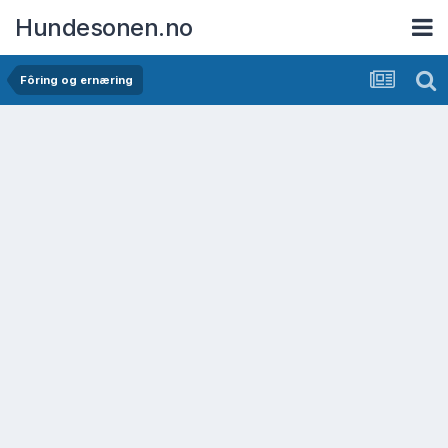
Hundesonen.no
Fôring og ernæring