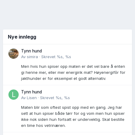
Nye innlegg
Tynn hund
Av
simira
·
Skrevet
%s, %s
Men hvis hun spiser opp maten er det vel bare å enten
gi henne mer, eller mer energirik mat? Høyenergifôr for
jakthunder er for eksempel et godt alternativ.
Tynn hund
Av
Lisen
·
Skrevet
%s, %s
Maten blir som oftest spist opp med en gang. Jeg har
sett at hun spiser både tørr for og vom men hun spiser
ikke nok siden hun fortsatt er undervektig. Skal bestille
en time hos vetrinæren.