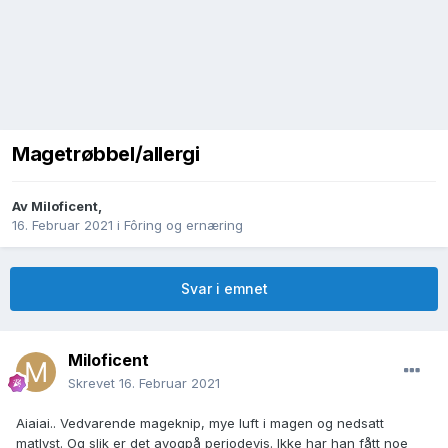
Magetrøbbel/allergi
Av
Miloficent
,
16. Februar 2021
i
Fôring og ernæring
Svar i emnet
Miloficent
Skrevet
16. Februar 2021
Aiaiai.. Vedvarende mageknip, mye luft i magen og nedsatt
matlyst. Og slik er det avogpå periodevis. Ikke har han fått noe