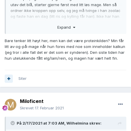
utav det blå, starter gjerne først med litt løs mage. Men så
ordner ikke kroppen opp selv, og jeg må tvinge i han zoolac
og faste han en dag (litt ris og kylling får han). Ikke har han
noe ekstra fett å gå på, så det er en evig kamp å holde
Expand
vekten
?
Bare tenker litt høyt her, men kan det være proteinkilden? Min får
litt av-og-på-mage når hun fores med noe som inneholder kalkun
(jeg tror i alle fall det er det som er synderen). Den siste tiden har
hun utelukkende fått elg/lam/rein, og magen har vært helt fin.
Siter
Miloficent
Skrevet
17. Februar 2021
På 2/17/2021 at 7:03 AM,
Wilhelmina
skrev: