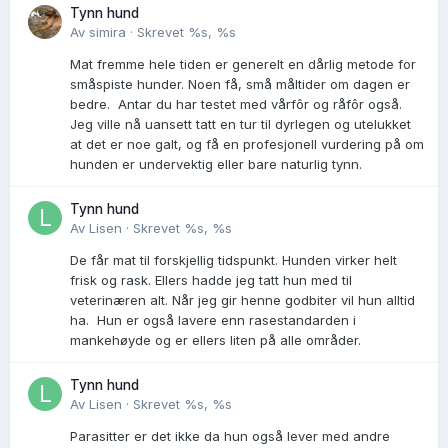
Tynn hund
Av
simira
·
Skrevet
%s, %s
Mat fremme hele tiden er generelt en dårlig metode for
småspiste hunder. Noen få, små måltider om dagen er
bedre. Antar du har testet med vårfôr og råfôr også.
Jeg ville nå uansett tatt en tur til dyrlegen og utelukket
at det er noe galt, og få en profesjonell vurdering på om
hunden er undervektig eller bare naturlig tynn.
Tynn hund
Av
Lisen
·
Skrevet
%s, %s
De får mat til forskjellig tidspunkt. Hunden virker helt
frisk og rask. Ellers hadde jeg tatt hun med til
veterinæren alt. Når jeg gir henne godbiter vil hun alltid
ha. Hun er også lavere enn rasestandarden i
mankehøyde og er ellers liten på alle områder.
Tynn hund
Av
Lisen
·
Skrevet
%s, %s
Parasitter er det ikke da hun også lever med andre