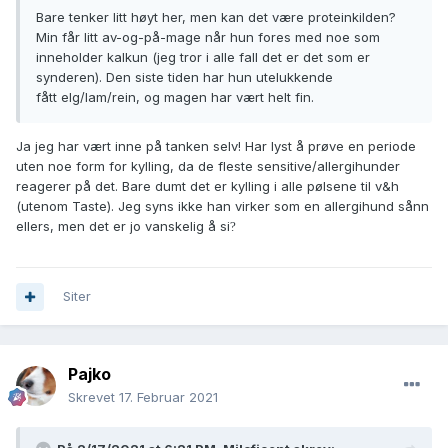
Bare tenker litt høyt her, men kan det være proteinkilden?
Min får litt av-og-på-mage når hun fores med noe som
inneholder kalkun (jeg tror i alle fall det er det som er
synderen). Den siste tiden har hun utelukkende
fått elg/lam/rein, og magen har vært helt fin.
Ja jeg har vært inne på tanken selv! Har lyst å prøve en periode
uten noe form for kylling, da de fleste sensitive/allergihunder
reagerer på det. Bare dumt det er kylling i alle pølsene til v&h
(utenom Taste). Jeg syns ikke han virker som en allergihund sånn
ellers, men det er jo vanskelig å si
?
Siter
Pajko
Skrevet
17. Februar 2021