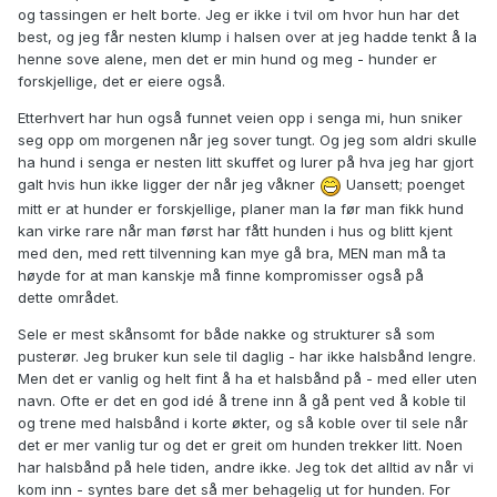
og tassingen er helt borte. Jeg er ikke i tvil om hvor hun har det
best, og jeg får nesten klump i halsen over at jeg hadde tenkt å la
henne sove alene, men det er min hund og meg - hunder er
forskjellige, det er eiere også.
Etterhvert har hun også funnet veien opp i senga mi, hun sniker
seg opp om morgenen når jeg sover tungt. Og jeg som aldri skulle
ha hund i senga er nesten litt skuffet og lurer på hva jeg har gjort
galt hvis hun ikke ligger der når jeg våkner
Uansett; poenget
mitt er at hunder er forskjellige, planer man la før man fikk hund
kan virke rare når man først har fått hunden i hus og blitt kjent
med den, med rett tilvenning kan mye gå bra, MEN man må ta
høyde for at man kanskje må finne kompromisser også på
dette området.
Sele er mest skånsomt for både nakke og strukturer så som
pusterør. Jeg bruker kun sele til daglig - har ikke halsbånd lengre.
Men det er vanlig og helt fint å ha et halsbånd på - med eller uten
navn. Ofte er det en god idé å trene inn å gå pent ved å koble til
og trene med halsbånd i korte økter, og så koble over til sele når
det er mer vanlig tur og det er greit om hunden trekker litt. Noen
har halsbånd på hele tiden, andre ikke. Jeg tok det alltid av når vi
kom inn - syntes bare det så mer behagelig ut for hunden. For