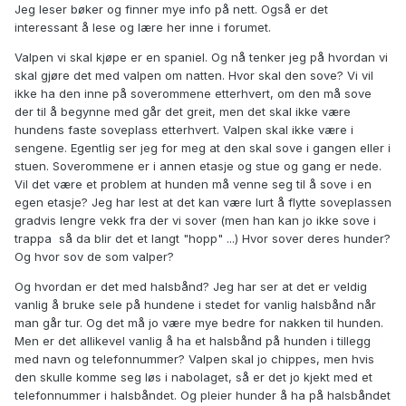
Jeg leser bøker og finner mye info på nett. Også er det
interessant å lese og lære her inne i forumet.
Valpen vi skal kjøpe er en spaniel. Og nå tenker jeg på hvordan vi
skal gjøre det med valpen om natten. Hvor skal den sove? Vi vil
ikke ha den inne på soverommene etterhvert, om den må sove
der til å begynne med går det greit, men det skal ikke være
hundens faste soveplass etterhvert. Valpen skal ikke være i
sengene. Egentlig ser jeg for meg at den skal sove i gangen eller i
stuen. Soverommene er i annen etasje og stue og gang er nede.
Vil det være et problem at hunden må venne seg til å sove i en
egen etasje? Jeg har lest at det kan være lurt å flytte soveplassen
gradvis lengre vekk fra der vi sover (men han kan jo ikke sove i
trappa
så da blir det et langt "hopp" ...) Hvor sover deres hunder?
Og hvor sov de som valper?
Og hvordan er det med halsbånd? Jeg har ser at det er veldig
vanlig å bruke sele på hundene i stedet for vanlig halsbånd når
man går tur. Og det må jo være mye bedre for nakken til hunden.
Men er det allikevel vanlig å ha et halsbånd på hunden i tillegg
med navn og telefonnummer? Valpen skal jo chippes, men hvis
den skulle komme seg løs i nabolaget, så er det jo kjekt med et
telefonnummer i halsbåndet. Og pleier hunder å ha på halsbåndet