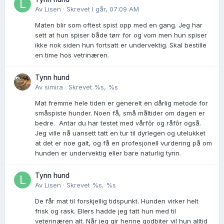
Av
Lisen
·
Skrevet
I går, 07:09 AM
Maten blir som oftest spist opp med en gang. Jeg har
sett at hun spiser både tørr for og vom men hun spiser
ikke nok siden hun fortsatt er undervektig. Skal bestille
en time hos vetrinæren.
Tynn hund
Av
simira
·
Skrevet
%s, %s
Mat fremme hele tiden er generelt en dårlig metode for
småspiste hunder. Noen få, små måltider om dagen er
bedre. Antar du har testet med vårfôr og råfôr også.
Jeg ville nå uansett tatt en tur til dyrlegen og utelukket
at det er noe galt, og få en profesjonell vurdering på om
hunden er undervektig eller bare naturlig tynn.
Tynn hund
Av
Lisen
·
Skrevet
%s, %s
De får mat til forskjellig tidspunkt. Hunden virker helt
frisk og rask. Ellers hadde jeg tatt hun med til
veterinæren alt. Når jeg gir henne godbiter vil hun alltid