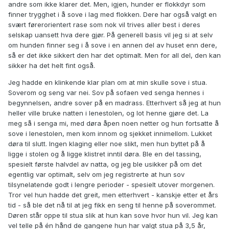
andre som ikke klarer det. Men, igjen, hunder er flokkdyr som
finner trygghet i å sove i lag med flokken. Dere har også valgt en
svært førerorientert rase som nok vil trives aller best i deres
selskap uansett hva dere gjør. På generell basis vil jeg si at selv
om hunden finner seg i å sove i en annen del av huset enn dere,
så er det ikke sikkert den har det optimalt. Men for all del, den kan
sikker ha det helt fint også.
Jeg hadde en klinkende klar plan om at min skulle sove i stua.
Soverom og seng var nei. Sov på sofaen ved senga hennes i
begynnelsen, andre sover på en madrass. Etterhvert så jeg at hun
heller ville bruke natten i lenestolen, og lot henne gjøre det. La
meg så i senga mi, med døra åpen noen netter og hun fortsatte å
sove i lenestolen, men kom innom og sjekket innimellom. Lukket
døra til slutt. Ingen klaging eller noe slikt, men hun byttet på å
ligge i stolen og å ligge klistret inntil døra. Ble en del tassing,
spesielt første halvdel av natta, og jeg ble usikker på om det
egentlig var optimalt, selv om jeg registrerte at hun sov
tilsynelatende godt i lengre perioder - spesielt utover morgenen.
Tror vel hun hadde det greit, men etterhvert - kanskje etter et års
tid - så ble det nå til at jeg fikk en seng til henne på soverommet.
Døren står oppe til stua slik at hun kan sove hvor hun vil. Jeg kan
vel telle på én hånd de gangene hun har valgt stua på 3,5 år,