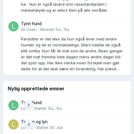
ha. Hun er også lavere enn rasestandarden i
mankehøyde og er ellers liten på alle områder.
Tynn hund
Av
Lisen
·
Skrevet
%s, %s
Parasitter er det ikke da hun også lever med andre
hunder og de er normalvektige. Ellers hadde de også
blitt smitta. Hun får lik mat som de andre. Noen ganger
er det mat fremme hele dagen mens andre dager blir
det spist opp. Har ikke merka noen forskjell men gjør
dette for at det skal være en forandring. Har prøvd...
Nylig opprettede emner
Tynn hund
7
Lisen
· Startet
%s, %s
Torden og lyn
3
Lovise
· Startet
30. Juli