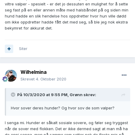
viltre valper - spesielt - er det jo dessuten en mulighet for å sette
seg fast på en eller annen måte med halsbåndet på og siden min
hund hadde en slik hendelse hos oppdretter hvor hun ville dødd
om ikke oppdretter hadde fått det med seg, så ble jeg nok ekstra
bekymret for akkurat det.
Siter
Wilhelmina
Skrevet
4. Oktober 2020
På 10/3/2020 at 9:55 PM,
Grønn
skrev:
Hvor sover deres hunder? Og hvor sov de som valper?
I senga mi. Hunder er såkalt sosiale sovere, og føler seg tryggest
når de sover med flokken. Det er ikke dermed sagt at man må ha
de oppi senga, men på samme rom setter nok de fleste pris på.