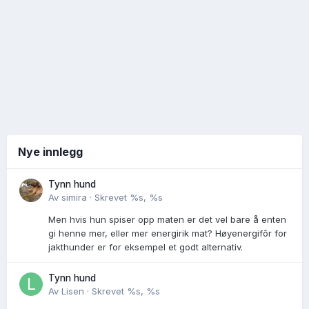
Nye innlegg
Tynn hund
Av
simira
·
Skrevet
%s, %s
Men hvis hun spiser opp maten er det vel bare å enten
gi henne mer, eller mer energirik mat? Høyenergifôr for
jakthunder er for eksempel et godt alternativ.
Tynn hund
Av
Lisen
·
Skrevet
%s, %s