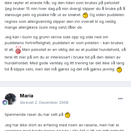
ikke røyter et eneste hår, og den tiden som brukes på pelsstell
(jeg bruker 15 min hver dag på min dverg) slipper du å bruke på å
støvsuge pels og plukke hår ut av smøret.
Og siden puddelen
regnes som allergivennlig slipper den inn overalt til og veldig
mange allergikere (som meg selv) tåler de.
Jeg kan i bunn og grunn skrive side opp og side ned om
puddelens fortreffelighet, puddelen er som poteten - kan brukes
til alt.
Men pelsstell er en viktig del av et puddel hundehold, så
tenk litt mer på om du er interessert i bruke tid på den delen av
hundeholdet. Med gode verktøy og litt trening tar det ikke så lang
tid å klippe selv, men det må gjøres og det må gjøres jevnlig.
Maria
Skrevet
2. Desember 2008
Spennende raser du har sett på
Jeg har ikke stort av erfaring med noen av rasene, men har ei
venninne med borde terrier og kan i alle fall si litt om mitt inntrykk