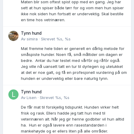
Maten blir som oftest spist opp med en gang. Jeg har
sett at hun spiser både tørr for og vom men hun spiser
ikke nok siden hun fortsatt er undervektig. Skal bestille
en time hos vetrinæren.
Tynn hund
Av
simira
·
Skrevet
%s, %s
Mat fremme hele tiden er generelt en dårlig metode for
småspiste hunder. Noen få, små måltider om dagen er
bedre. Antar du har testet med vårfôr og råfôr også.
Jeg ville nå uansett tatt en tur til dyrlegen og utelukket
at det er noe galt, og få en profesjonell vurdering på om
hunden er undervektig eller bare naturlig tynn.
Tynn hund
Av
Lisen
·
Skrevet
%s, %s
De får mat til forskjellig tidspunkt. Hunden virker helt
frisk og rask. Ellers hadde jeg tatt hun med til
veterinæren alt. Når jeg gir henne godbiter vil hun alltid
ha. Hun er også lavere enn rasestandarden i
mankehøyde og er ellers liten på alle områder.