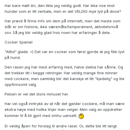
Har bare møtt én, den likte jeg veldig godt. Har ikke noe imot
hunder som er litt verbale, men er det VELDIG mye lyd på disse?
Har prøvd å finne info om dem på internett, men det meste som
står er om historie, ikke væremåte/temperament, aktivitetsnivå
osv. Så jeg blir veldig glad hvis noen har erfaringer å dele.
Cocker Spaniel
"Alltid" glade. =) Det var en cocker som først gjorde at jeg fikk lyst
på hund.
Den rasen jeg har mest erfaring med, halve slekta har sånne. Og
det trekker litt i begge retninger. Har veldig mange fine minner
med cockere, men samtidig blir det kanskje et litt "kjedelig" og lite
oppfinnsomt valg.
Pelsen er vel det store minuset her.
Har vel også inntrykk av at når det gjelder cockere, må man være
ekstra nøye med hvilke linjer man velger. Men valg av oppdretter
kommer til å bli gjort med omhu uansett.
Er veldig åpen for forslag til andre raser. Oi, dette ble litt langt.