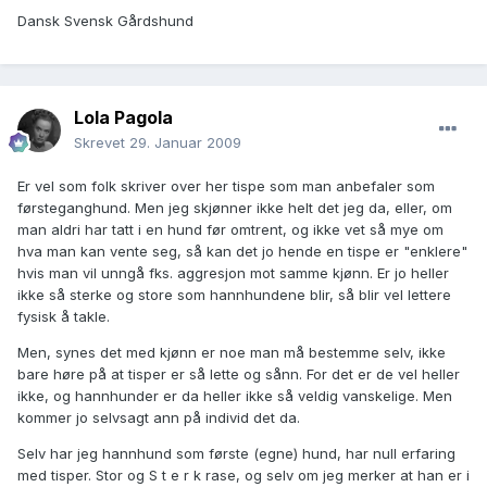
Dansk Svensk Gårdshund
Lola Pagola
Skrevet
29. Januar 2009
Er vel som folk skriver over her tispe som man anbefaler som
førsteganghund. Men jeg skjønner ikke helt det jeg da, eller, om
man aldri har tatt i en hund før omtrent, og ikke vet så mye om
hva man kan vente seg, så kan det jo hende en tispe er "enklere"
hvis man vil unngå fks. aggresjon mot samme kjønn. Er jo heller
ikke så sterke og store som hannhundene blir, så blir vel lettere
fysisk å takle.
Men, synes det med kjønn er noe man må bestemme selv, ikke
bare høre på at tisper er så lette og sånn. For det er de vel heller
ikke, og hannhunder er da heller ikke så veldig vanskelige. Men
kommer jo selvsagt ann på individ det da.
Selv har jeg hannhund som første (egne) hund, har null erfaring
med tisper. Stor og S t e r k rase, og selv om jeg merker at han er i