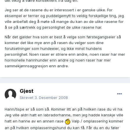
det viktig å være konsekvent fra dag en.
Jeg ser at de rasene du er interessert i er ganske ulike. For
eksempel er terrier og puddelgemytt to veldig forskjellige ting, jeg
ville anbefalt deg å møte så mange du kan av de ulike rasene for
å se på særtrekk og personlighet de ulike rasene har.
Når det gjelder hva som er best å velge som førstegangseier så
kommer det like mye ann på rasen du velger som dine
forutsetninger som hundeeier, og ikke minst hundens
personlighet. Noen raser er striere enn andre, noen raser har mer
hormonelle hannhunder enn andre og noen raser har mer
sammekjønnsaggresjon enn andre.
Gjest
Skrevet
3. Desember 2008
Hann/tispe er så som så. Kommer litt an på hvilken rase du vil ha.
Jeg ville aldri hatt en labradorhanne, men jeg hadde kanskje ville
hatt en hanne av en annen rase
Valp / omplassering kommer
an på hvilken omplasseringshund du kan få. Får du en du føler