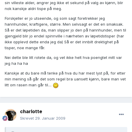
sin villeste alder, angrer jeg ikke et sekund på valg av kjønn, blir
nok kanskje aldri tispe på meg.
Forskjeller er jo utseende, og som sagt foretrekker jeg
hannhunder, kraftigere, større. Men selvsagt er det en smaksak.
Så er det løpetiden da, man slipper jo den på hannhunder, men til
gjengjeld blir jo endel spinnville i nærheten av løpetidstisper (har
ikke opplevd dette enda jeg da) Så er det innbilt drektighet på
tisper, noe mange får.
Nei dette ble litt rotete da, og vet ikke helt hva poengtet mitt var
jeg ha ha ha
Kanskje at du bare må tenke på hva du har mest lyst på, for etter
min mening så går det som regel bra uansett kjønn, bare man vet
litt om rasen man går til....
charlotte
Skrevet
29. Januar 2009