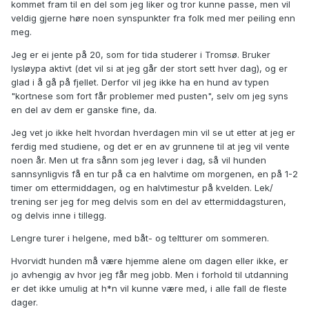
kommet fram til en del som jeg liker og tror kunne passe, men vil
veldig gjerne høre noen synspunkter fra folk med mer peiling enn
meg.
Jeg er ei jente på 20, som for tida studerer i Tromsø. Bruker
lysløypa aktivt (det vil si at jeg går der stort sett hver dag), og er
glad i å gå på fjellet. Derfor vil jeg ikke ha en hund av typen
"kortnese som fort får problemer med pusten", selv om jeg syns
en del av dem er ganske fine, da.
Jeg vet jo ikke helt hvordan hverdagen min vil se ut etter at jeg er
ferdig med studiene, og det er en av grunnene til at jeg vil vente
noen år. Men ut fra sånn som jeg lever i dag, så vil hunden
sannsynligvis få en tur på ca en halvtime om morgenen, en på 1-2
timer om ettermiddagen, og en halvtimestur på kvelden. Lek/
trening ser jeg for meg delvis som en del av ettermiddagsturen,
og delvis inne i tillegg.
Lengre turer i helgene, med båt- og teltturer om sommeren.
Hvorvidt hunden må være hjemme alene om dagen eller ikke, er
jo avhengig av hvor jeg får meg jobb. Men i forhold til utdanning
er det ikke umulig at h*n vil kunne være med, i alle fall de fleste
dager.