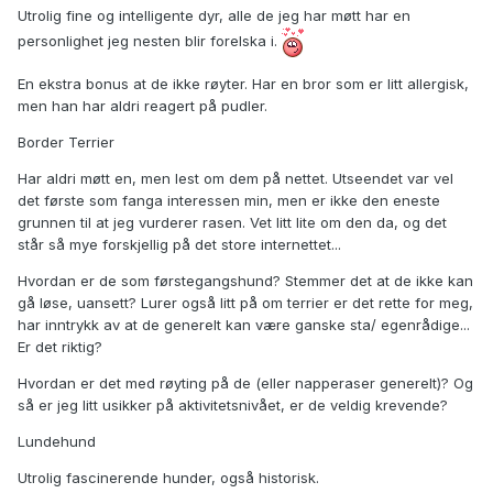
Utrolig fine og intelligente dyr, alle de jeg har møtt har en
personlighet jeg nesten blir forelska i.
En ekstra bonus at de ikke røyter. Har en bror som er litt allergisk,
men han har aldri reagert på pudler.
Border Terrier
Har aldri møtt en, men lest om dem på nettet. Utseendet var vel
det første som fanga interessen min, men er ikke den eneste
grunnen til at jeg vurderer rasen. Vet litt lite om den da, og det
står så mye forskjellig på det store internettet...
Hvordan er de som førstegangshund? Stemmer det at de ikke kan
gå løse, uansett? Lurer også litt på om terrier er det rette for meg,
har inntrykk av at de generelt kan være ganske sta/ egenrådige...
Er det riktig?
Hvordan er det med røyting på de (eller napperaser generelt)? Og
så er jeg litt usikker på aktivitetsnivået, er de veldig krevende?
Lundehund
Utrolig fascinerende hunder, også historisk.