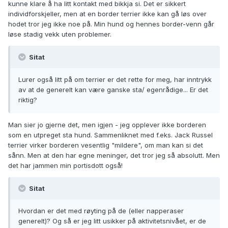
kunne klare å ha litt kontakt med bikkja si. Det er sikkert
individforskjeller, men at en border terrier ikke kan gå løs over
hodet tror jeg ikke noe på. Min hund og hennes border-venn går
løse stadig vekk uten problemer.
Sitat
Lurer også litt på om terrier er det rette for meg, har inntrykk
av at de generelt kan være ganske sta/ egenrådige... Er det
riktig?
Man sier jo gjerne det, men igjen - jeg opplever ikke borderen
som en utpreget sta hund. Sammenliknet med f.eks. Jack Russel
terrier virker borderen vesentlig "mildere", om man kan si det
sånn. Men at den har egne meninger, det tror jeg så absolutt. Men
det har jammen min portisdott også!
Sitat
Hvordan er det med røyting på de (eller napperaser
generelt)? Og så er jeg litt usikker på aktivitetsnivået, er de