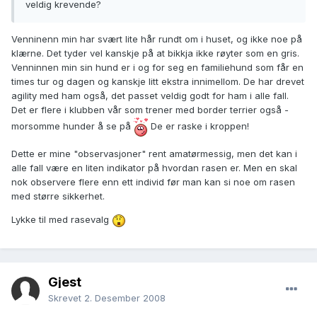
veldig krevende?
Venninenn min har svært lite hår rundt om i huset, og ikke noe på
klærne. Det tyder vel kanskje på at bikkja ikke røyter som en gris.
Venninnen min sin hund er i og for seg en familiehund som får en
times tur og dagen og kanskje litt ekstra innimellom. De har drevet
agility med ham også, det passet veldig godt for ham i alle fall.
Det er flere i klubben vår som trener med border terrier også -
morsomme hunder å se på
De er raske i kroppen!
Dette er mine "observasjoner" rent amatørmessig, men det kan i
alle fall være en liten indikator på hvordan rasen er. Men en skal
nok observere flere enn ett individ før man kan si noe om rasen
med større sikkerhet.
Lykke til med rasevalg
Gjest
Skrevet
2. Desember 2008