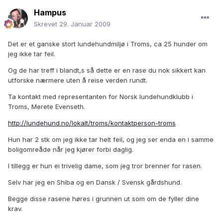
Hampus
Skrevet
29. Januar 2009
Det er et ganske stort lundehundmiljø i Troms, ca 25 hunder om
jeg ikke tar feil.
Og de har treff i blandt,s så dette er en rase du nok sikkert kan
utforske nærmere uten å reise verden rundt.
Ta kontakt med representanten for Norsk lundehundklubb i
Troms, Merete Evenseth.
http://lundehund.no/lokalt/troms/kontaktperson-troms
Hun har 2 stk om jeg ikke tar helt feil, og jeg ser enda en i samme
boligomreåde når jeg kjører forbi daglig.
I tillegg er hun ei trivelig dame, som jeg tror brenner for rasen.
Selv har jeg en Shiba og en Dansk / Svensk gårdshund.
Begge disse rasene høres i grunnen ut som om de fyller dine
krav.