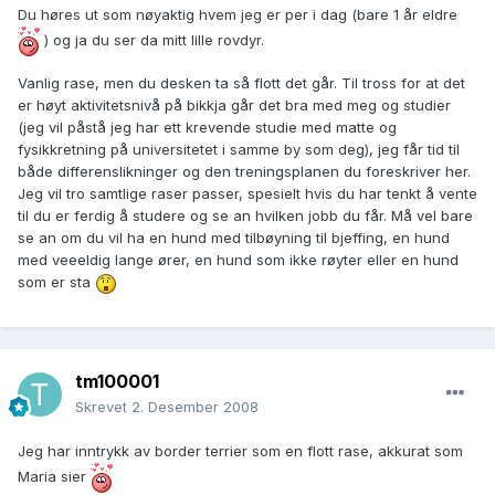
Du høres ut som nøyaktig hvem jeg er per i dag (bare 1 år eldre
) og ja du ser da mitt lille rovdyr.
Vanlig rase, men du desken ta så flott det går. Til tross for at det
er høyt aktivitetsnivå på bikkja går det bra med meg og studier
(jeg vil påstå jeg har ett krevende studie med matte og
fysikkretning på universitetet i samme by som deg), jeg får tid til
både differenslikninger og den treningsplanen du foreskriver her.
Jeg vil tro samtlige raser passer, spesielt hvis du har tenkt å vente
til du er ferdig å studere og se an hvilken jobb du får. Må vel bare
se an om du vil ha en hund med tilbøyning til bjeffing, en hund
med veeeldig lange ører, en hund som ikke røyter eller en hund
som er sta
tm100001
Skrevet
2. Desember 2008
Jeg har inntrykk av border terrier som en flott rase, akkurat som
Maria sier