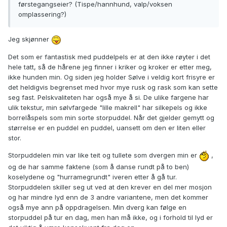
førstegangseier? (Tispe/hannhund, valp/voksen
omplassering?)
Jeg skjønner
Det som er fantastisk med puddelpels er at den ikke røyter i det
hele tatt, så de hårene jeg finner i kriker og kroker er etter meg,
ikke hunden min. Og siden jeg holder Sølve i veldig kort frisyre er
det heldigvis begrenset med hvor mye rusk og rask som kan sette
seg fast. Pelskvaliteten har også mye å si. De ulike fargene har
ulik tekstur, min sølvfargede "lille makrell" har silkepels og ikke
borrelåspels som min sorte storpuddel. Når det gjelder gemytt og
størrelse er en puddel en puddel, uansett om den er liten eller
stor.
Storpuddelen min var like teit og tullete som dvergen min er
,
og de har samme faktene (som å danse rundt på to ben)
koselydene og "hurramegrundt" iveren etter å gå tur.
Storpuddelen skiller seg ut ved at den krever en del mer mosjon
og har mindre lyd enn de 3 andre variantene, men det kommer
også mye ann på oppdragelsen. Min dverg kan følge en
storpuddel på tur en dag, men han må ikke, og i forhold til lyd er