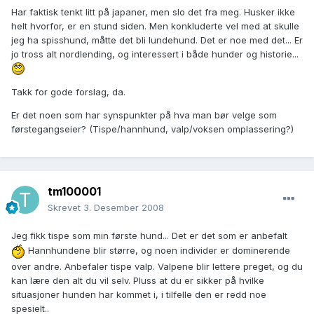
Har faktisk tenkt litt på japaner, men slo det fra meg. Husker ikke
helt hvorfor, er en stund siden. Men konkluderte vel med at skulle
jeg ha spisshund, måtte det bli lundehund. Det er noe med det... Er
jo tross alt nordlending, og interessert i både hunder og historie...
Takk for gode forslag, da.
Er det noen som har synspunkter på hva man bør velge som
førstegangseier? (Tispe/hannhund, valp/voksen omplassering?)
tm100001
Skrevet
3. Desember 2008
Jeg fikk tispe som min første hund... Det er det som er anbefalt
Hannhundene blir større, og noen individer er dominerende
over andre. Anbefaler tispe valp. Valpene blir lettere preget, og du
kan lære den alt du vil selv. Pluss at du er sikker på hvilke
situasjoner hunden har kommet i, i tilfelle den er redd noe
spesielt..