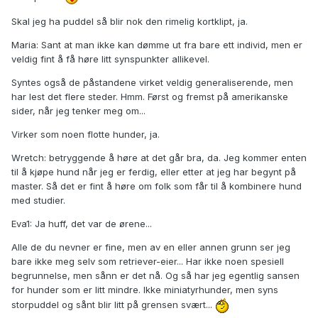
Skal jeg ha puddel så blir nok den rimelig kortklipt, ja.
Maria: Sant at man ikke kan dømme ut fra bare ett individ, men er
veldig fint å få høre litt synspunkter allikevel.
Syntes også de påstandene virket veldig generaliserende, men
har lest det flere steder. Hmm. Først og fremst på amerikanske
sider, når jeg tenker meg om...
Virker som noen flotte hunder, ja.
Wretch: betryggende å høre at det går bra, da. Jeg kommer enten
til å kjøpe hund når jeg er ferdig, eller etter at jeg har begynt på
master. Så det er fint å høre om folk som får til å kombinere hund
med studier.
Eva1: Ja huff, det var de ørene...
Alle de du nevner er fine, men av en eller annen grunn ser jeg
bare ikke meg selv som retriever-eier... Har ikke noen spesiell
begrunnelse, men sånn er det nå. Og så har jeg egentlig sansen
for hunder som er litt mindre. Ikke miniatyrhunder, men syns
storpuddel og sånt blir litt på grensen svært...