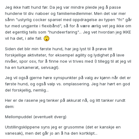
Jeg ikke hatt hund før. Da jeg var mindre pleide jeg å passe
hundene til div. naboer og familiemedlemmer. Men det var mer
sånn "ustyrlig cocker spaniel med oppdragelse av typen "fri" går
tur med ungjente i flexibånd", så for å være ærlig vet jeg ikke om
det egentlig tells som "hundeerfaring"... Jeg vet hvordan jeg IKKE
vil ha det, i alle fall.
Siden det blir min første hund, har jeg lyst til å prøve litt
forskjellige aktiviteter, for eksempel agility og lydighet på lave
nivåer, spor osv, for å finne noe vi trives med (I tillegg til at jeg vil
ha en turkamerat, selvsagt).
Jeg vil også gjerne høre synspunkter på valg av kjønn når det er
første hund, og også valp vs. omplassering. Jeg har hørt en god
del forskjellig, nemlig...
Her er de rasene jeg tenker på akkurat nå, og litt tanker rundt
dem:
Mellompuddel (eventuelt dverg)
Utstillingsklippene syns jeg er grusomme (det er kanskje en
vanesak), men det går jo an å ha den kortklipt...