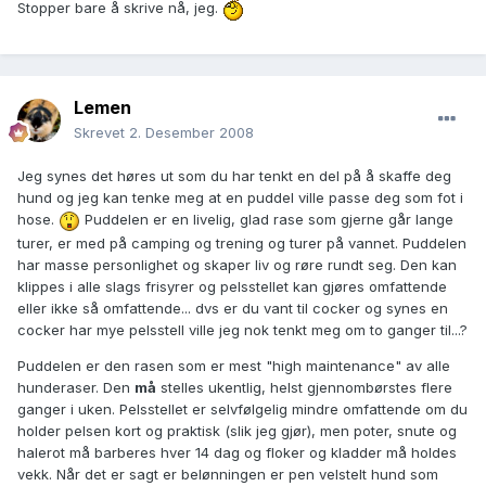
Stopper bare å skrive nå, jeg.
Lemen
Skrevet
2. Desember 2008
Jeg synes det høres ut som du har tenkt en del på å skaffe deg
hund og jeg kan tenke meg at en puddel ville passe deg som fot i
hose.
Puddelen er en livelig, glad rase som gjerne går lange
turer, er med på camping og trening og turer på vannet. Puddelen
har masse personlighet og skaper liv og røre rundt seg. Den kan
klippes i alle slags frisyrer og pelsstellet kan gjøres omfattende
eller ikke så omfattende... dvs er du vant til cocker og synes en
cocker har mye pelsstell ville jeg nok tenkt meg om to ganger til...?
Puddelen er den rasen som er mest "high maintenance" av alle
hunderaser. Den
må
stelles ukentlig, helst gjennombørstes flere
ganger i uken. Pelsstellet er selvfølgelig mindre omfattende om du
holder pelsen kort og praktisk (slik jeg gjør), men poter, snute og
halerot må barberes hver 14 dag og floker og kladder må holdes
vekk. Når det er sagt er belønningen er pen velstelt hund som