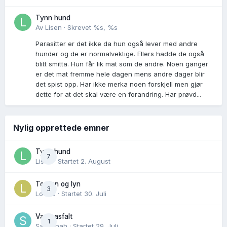
Tynn hund
Av
Lisen
·
Skrevet
%s, %s
Parasitter er det ikke da hun også lever med andre
hunder og de er normalvektige. Ellers hadde de også
blitt smitta. Hun får lik mat som de andre. Noen ganger
er det mat fremme hele dagen mens andre dager blir
det spist opp. Har ikke merka noen forskjell men gjør
dette for at det skal være en forandring. Har prøvd...
Nylig opprettede emner
Tynn hund
7
Lisen
· Startet
2. August
Torden og lyn
3
Lovise
· Startet
30. Juli
Varm asfalt
1
Savannah
· Startet
29. Juli