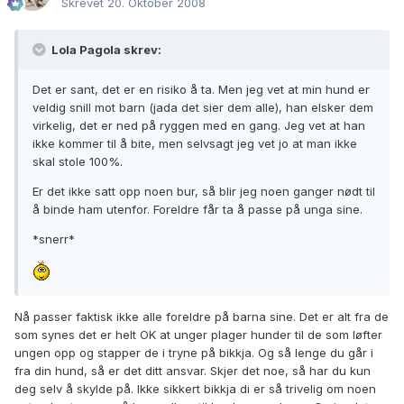
Skrevet
20. Oktober 2008
Lola Pagola skrev:
Det er sant, det er en risiko å ta. Men jeg vet at min hund er
veldig snill mot barn (jada det sier dem alle), han elsker dem
virkelig, det er ned på ryggen med en gang. Jeg vet at han
ikke kommer til å bite, men selvsagt jeg vet jo at man ikke
skal stole 100%.
Er det ikke satt opp noen bur, så blir jeg noen ganger nødt til
å binde ham utenfor. Foreldre får ta å passe på unga sine.
*snerr*
Nå passer faktisk ikke alle foreldre på barna sine. Det er alt fra de
som synes det er helt OK at unger plager hunder til de som løfter
ungen opp og stapper de i tryne på bikkja. Og så lenge du går i
fra din hund, så er det ditt ansvar. Skjer det noe, så har du kun
deg selv å skylde på. Ikke sikkert bikkja di er så trivelig om noen