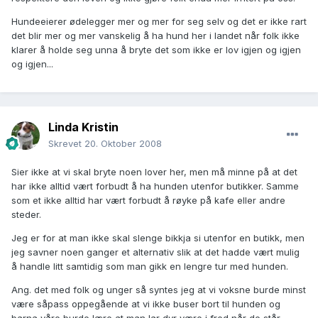
Hundeeierer ødelegger mer og mer for seg selv og det er ikke rart
det blir mer og mer vanskelig å ha hund her i landet når folk ikke
klarer å holde seg unna å bryte det som ikke er lov igjen og igjen
og igjen...
Linda Kristin
Skrevet
20. Oktober 2008
Sier ikke at vi skal bryte noen lover her, men må minne på at det
har ikke alltid vært forbudt å ha hunden utenfor butikker. Samme
som et ikke alltid har vært forbudt å røyke på kafe eller andre
steder.
Jeg er for at man ikke skal slenge bikkja si utenfor en butikk, men
jeg savner noen ganger et alternativ slik at det hadde vært mulig
å handle litt samtidig som man gikk en lengre tur med hunden.
Ang. det med folk og unger så syntes jeg at vi voksne burde minst
være såpass oppegående at vi ikke buser bort til hunden og