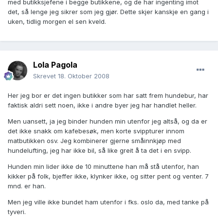
med butikksjefene i begge butikkene, og de har ingenting imot
det, så lenge jeg sikrer som jeg gjør. Dette skjer kanskje en gang i
uken, tidlig morgen el sen kveld.
Lola Pagola
Skrevet
18. Oktober 2008
Her jeg bor er det ingen butikker som har satt frem hundebur, har
faktisk aldri sett noen, ikke i andre byer jeg har handlet heller.
Men uansett, ja jeg binder hunden min utenfor jeg altså, og da er
det ikke snakk om kafebesøk, men korte svippturer innom
matbutikken osv. Jeg kombinerer gjerne småinnkjøp med
hundelufting, jeg har ikke bil, så like greit å ta det i en svipp.
Hunden min lider ikke de 10 minuttene han må stå utenfor, han
kikker på folk, bjeffer ikke, klynker ikke, og sitter pent og venter. 7
mnd. er han.
Men jeg ville ikke bundet ham utenfor i fks. oslo da, med tanke på
tyveri.