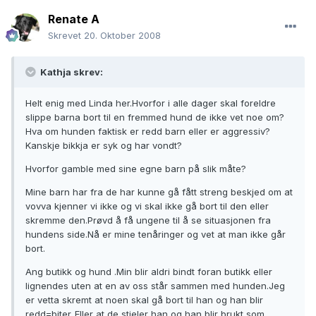
Renate A
Skrevet
20. Oktober 2008
Kathja skrev:
Helt enig med Linda her.Hvorfor i alle dager skal foreldre
slippe barna bort til en fremmed hund de ikke vet noe om?
Hva om hunden faktisk er redd barn eller er aggressiv?
Kanskje bikkja er syk og har vondt?
Hvorfor gamble med sine egne barn på slik måte?
Mine barn har fra de har kunne gå fått streng beskjed om at
vovva kjenner vi ikke og vi skal ikke gå bort til den eller
skremme den.Prøvd å få ungene til å se situasjonen fra
hundens side.Nå er mine tenåringer og vet at man ikke går
bort.
Ang butikk og hund .Min blir aldri bindt foran butikk eller
lignendes uten at en av oss står sammen med hunden.Jeg
er vetta skremt at noen skal gå bort til han og han blir
redd=biter..Eller at de stjeler han og han blir brukt som