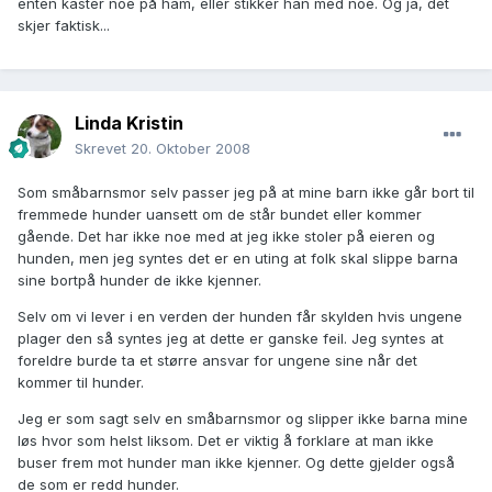
enten kaster noe på ham, eller stikker han med noe. Og ja, det
skjer faktisk...
Linda Kristin
Skrevet
20. Oktober 2008
Som småbarnsmor selv passer jeg på at mine barn ikke går bort til
fremmede hunder uansett om de står bundet eller kommer
gående. Det har ikke noe med at jeg ikke stoler på eieren og
hunden, men jeg syntes det er en uting at folk skal slippe barna
sine bortpå hunder de ikke kjenner.
Selv om vi lever i en verden der hunden får skylden hvis ungene
plager den så syntes jeg at dette er ganske feil. Jeg syntes at
foreldre burde ta et større ansvar for ungene sine når det
kommer til hunder.
Jeg er som sagt selv en småbarnsmor og slipper ikke barna mine
løs hvor som helst liksom. Det er viktig å forklare at man ikke
buser frem mot hunder man ikke kjenner. Og dette gjelder også
de som er redd hunder.