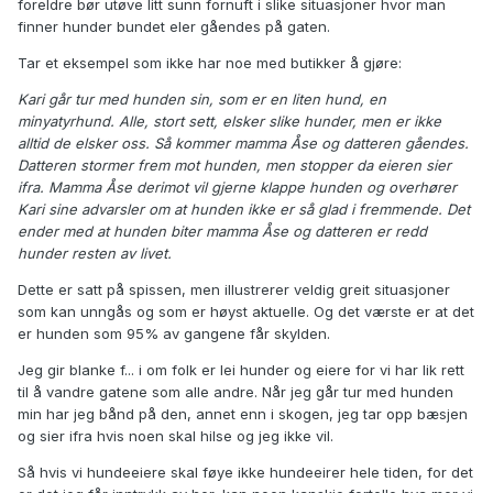
foreldre bør utøve litt sunn fornuft i slike situasjoner hvor man
finner hunder bundet eler gåendes på gaten.
Tar et eksempel som ikke har noe med butikker å gjøre:
Kari går tur med hunden sin, som er en liten hund, en
minyatyrhund. Alle, stort sett, elsker slike hunder, men er ikke
alltid de elsker oss. Så kommer mamma Åse og datteren gåendes.
Datteren stormer frem mot hunden, men stopper da eieren sier
ifra. Mamma Åse derimot vil gjerne klappe hunden og overhører
Kari sine advarsler om at hunden ikke er så glad i fremmende. Det
ender med at hunden biter mamma Åse og datteren er redd
hunder resten av livet.
Dette er satt på spissen, men illustrerer veldig greit situasjoner
som kan unngås og som er høyst aktuelle. Og det værste er at det
er hunden som 95% av gangene får skylden.
Jeg gir blanke f... i om folk er lei hunder og eiere for vi har lik rett
til å vandre gatene som alle andre. Når jeg går tur med hunden
min har jeg bånd på den, annet enn i skogen, jeg tar opp bæsjen
og sier ifra hvis noen skal hilse og jeg ikke vil.
Så hvis vi hundeeiere skal føye ikke hundeeirer hele tiden, for det