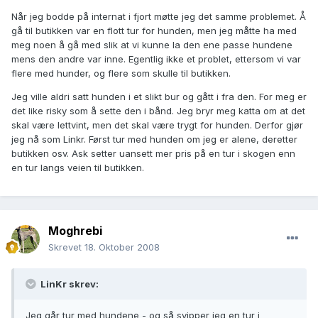
Når jeg bodde på internat i fjort møtte jeg det samme problemet. Å
gå til butikken var en flott tur for hunden, men jeg måtte ha med
meg noen å gå med slik at vi kunne la den ene passe hundene
mens den andre var inne. Egentlig ikke et problet, ettersom vi var
flere med hunder, og flere som skulle til butikken.
Jeg ville aldri satt hunden i et slikt bur og gått i fra den. For meg er
det like risky som å sette den i bånd. Jeg bryr meg katta om at det
skal være lettvint, men det skal være trygt for hunden. Derfor gjør
jeg nå som Linkr. Først tur med hunden om jeg er alene, deretter
butikken osv. Ask setter uansett mer pris på en tur i skogen enn
en tur langs veien til butikken.
Moghrebi
Skrevet
18. Oktober 2008
LinKr skrev:
Jeg går tur med hundene - og så svipper jeg en tur i