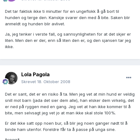
Det tar faktisk ikke ti minutter for en ungeflokk å gå bort til
hunden og terge den. Kanskje svarer den med å bite. Saken blir
anmeldt og hunden blir avlivet.
Ja, jeg tenker i verste fall, og sannsynligheten for at det skjer er
liten. Men den er der, enn så liten den er, og den sjansen tar jeg
ikke.
Lola Pagola
Skrevet
18. Oktober 2008
Det er sant, det er en risiko å ta. Men jeg vet at min hund er veldig
snill mot barn (jada det sier dem alle), han elsker dem virkelig, det
er ned på ryggen med en gang. Jeg vet at han ikke kommer til å
bite, men selvsagt jeg vet jo at man ikke skal stole 100%.
Er det ikke satt opp noen bur, så blir jeg noen ganger nødt til å
binde ham utenfor. Foreldre får ta å passe på unga sine.
*snerr*