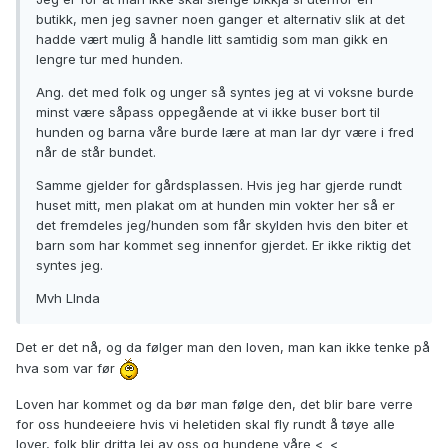
butikk, men jeg savner noen ganger et alternativ slik at det
hadde vært mulig å handle litt samtidig som man gikk en
lengre tur med hunden.
Ang. det med folk og unger så syntes jeg at vi voksne burde
minst være såpass oppegående at vi ikke buser bort til
hunden og barna våre burde lære at man lar dyr være i fred
når de står bundet.
Samme gjelder for gårdsplassen. Hvis jeg har gjerde rundt
huset mitt, men plakat om at hunden min vokter her så er
det fremdeles jeg/hunden som får skylden hvis den biter et
barn som har kommet seg innenfor gjerdet. Er ikke riktig det
syntes jeg.
Mvh LInda
Det er det nå, og da følger man den loven, man kan ikke tenke på
hva som var før
Loven har kommet og da bør man følge den, det blir bare verre
for oss hundeeiere hvis vi heletiden skal fly rundt å tøye alle
lover, folk blir dritta lei av oss og hundene våre <_<