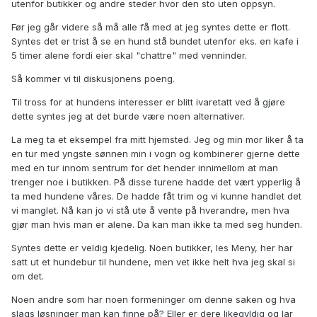
utenfor butikker og andre steder hvor den sto uten oppsyn.
Før jeg går videre så må alle få med at jeg syntes dette er flott.
Syntes det er trist å se en hund stå bundet utenfor eks. en kafe i
5 timer alene fordi eier skal "chattre" med venninder.
Så kommer vi til diskusjonens poeng.
Til tross for at hundens interesser er blitt ivaretatt ved å gjøre
dette syntes jeg at det burde være noen alternativer.
La meg ta et eksempel fra mitt hjemsted. Jeg og min mor liker å ta
en tur med yngste sønnen min i vogn og kombinerer gjerne dette
med en tur innom sentrum for det hender innimellom at man
trenger noe i butikken. På disse turene hadde det vært ypperlig å
ta med hundene våres. De hadde fåt trim og vi kunne handlet det
vi manglet. Nå kan jo vi stå ute å vente på hverandre, men hva
gjør man hvis man er alene. Da kan man ikke ta med seg hunden.
Syntes dette er veldig kjedelig. Noen butikker, les Meny, her har
satt ut et hundebur til hundene, men vet ikke helt hva jeg skal si
om det.
Noen andre som har noen formeninger om denne saken og hva
slags løsninger man kan finne på? Eller er dere likegyldig og lar