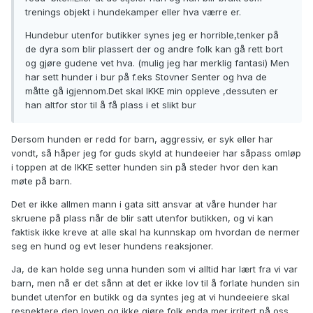
trenings objekt i hundekamper eller hva værre er.
Hundebur utenfor butikker synes jeg er horrible,tenker på
de dyra som blir plassert der og andre folk kan gå rett bort
og gjøre gudene vet hva. (mulig jeg har merklig fantasi) Men
har sett hunder i bur på f.eks Stovner Senter og hva de
måtte gå igjennom.Det skal IKKE min oppleve ,dessuten er
han altfor stor til å få plass i et slikt bur
Dersom hunden er redd for barn, aggressiv, er syk eller har
vondt, så håper jeg for guds skyld at hundeeier har såpass omløp
i toppen at de IKKE setter hunden sin på steder hvor den kan
møte på barn.
Det er ikke allmen mann i gata sitt ansvar at våre hunder har
skruene på plass når de blir satt utenfor butikken, og vi kan
faktisk ikke kreve at alle skal ha kunnskap om hvordan de nermer
seg en hund og evt leser hundens reaksjoner.
Ja, de kan holde seg unna hunden som vi alltid har lært fra vi var
barn, men nå er det sånn at det er ikke lov til å forlate hunden sin
bundet utenfor en butikk og da syntes jeg at vi hundeeiere skal
respektere den loven og ikke gjøre folk enda mer irritert på oss.