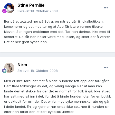
Stine Pernille
Skrevet
18. Oktober 2008
Bor på et tettsted her på Sotra, og når eg går til lokalbutikken,
kombinerer eg det med tur og at Ace får bære varene tilbake i
kløven. Ser ingen problemer med det. Tar han derimot ikke med til
senteret. Da får han heller være med i bilen, og sitter der å venter.
Det er helt greit synes han.
Nirm
Skrevet
18. Oktober 2008
Men er ikke forbudet mot å binde hundene tett oppi der folk går?
Hørt flere tolkninger av det, og veldig mange sier at man kan
binde den et stykke fra der det er normalt for folk å gå. Ikke at jeg
har satt meg så inn i det, for det å binde hunden utenfor en butikk
er uaktuelt for min del. Det er for mye syke mennesker ute og går
i dette landet. En jeg kjenner har enda ikke sett noe til hunden sin
etter han forlot den et kort øyeblikk utenfor.