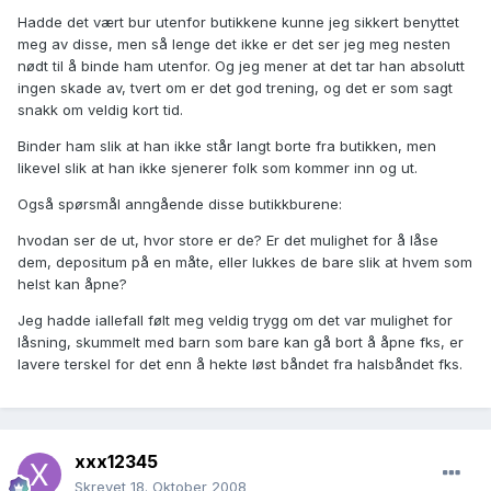
Hadde det vært bur utenfor butikkene kunne jeg sikkert benyttet
meg av disse, men så lenge det ikke er det ser jeg meg nesten
nødt til å binde ham utenfor. Og jeg mener at det tar han absolutt
ingen skade av, tvert om er det god trening, og det er som sagt
snakk om veldig kort tid.
Binder ham slik at han ikke står langt borte fra butikken, men
likevel slik at han ikke sjenerer folk som kommer inn og ut.
Også spørsmål anngående disse butikkburene:
hvodan ser de ut, hvor store er de? Er det mulighet for å låse
dem, depositum på en måte, eller lukkes de bare slik at hvem som
helst kan åpne?
Jeg hadde iallefall følt meg veldig trygg om det var mulighet for
låsning, skummelt med barn som bare kan gå bort å åpne fks, er
lavere terskel for det enn å hekte løst båndet fra halsbåndet fks.
xxx12345
Skrevet
18. Oktober 2008