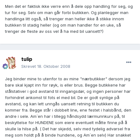
Men det er faktisk ikke verre enn å dele opp handling for seg, og
tur for seg. Selv om man går forbi butikken. Og planlegger man
handlinga litt også, så trenger man heller ikke å stikke innom
butikken til stadig heller (og om man handler for en uke, så
trenger de fleste av oss vel å ha med bil uansett?)
tulip
Skrevet
18. Oktober 2008
Jeg binder mine to utenfor to av mine "nærbutikker" dersom jeg
bare skal kjapt inn for røyk, is eller brus. Begge butikkene har
stålstativer i god avstand til inngangsdør, og ingen personer har
forhindret ankomst til fots el med bil. De er godt synlige på
avstand, og kan lett unngås uansett retning til butikken du
kommer fra. Begge står i dobbelt line, ene festet i halsbånd, den
andre i sele. Am`en har i tillegg håndsydd lærmunnkurv på, til
beskyttelse for HUNDENE som eiere eventuelt måtte finne på å
skulle la hilse på. ( Det har skjedd, selv med tydelig advarsel fra
meg som holdt på å binde hundene, og Am`en selv) Har snakket