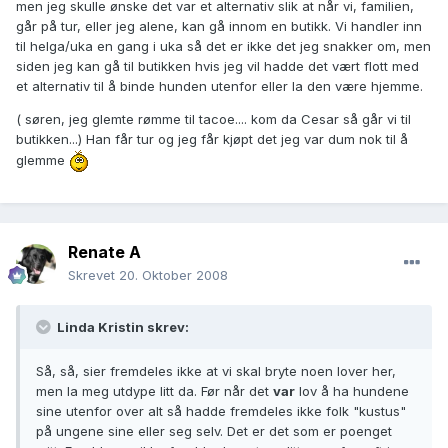
men jeg skulle ønske det var et alternativ slik at når vi, familien,
går på tur, eller jeg alene, kan gå innom en butikk. Vi handler inn
til helga/uka en gang i uka så det er ikke det jeg snakker om, men
siden jeg kan gå til butikken hvis jeg vil hadde det vært flott med
et alternativ til å binde hunden utenfor eller la den være hjemme.
( søren, jeg glemte rømme til tacoe.... kom da Cesar så går vi til
butikken...) Han får tur og jeg får kjøpt det jeg var dum nok til å
glemme
Renate A
Skrevet
20. Oktober 2008
Linda Kristin skrev:
Så, så, sier fremdeles ikke at vi skal bryte noen lover her,
men la meg utdype litt da. Før når det
var
lov å ha hundene
sine utenfor over alt så hadde fremdeles ikke folk "kustus"
på ungene sine eller seg selv. Det er det som er poenget