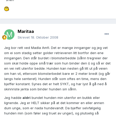
Maritaa
Skrevet
18. Oktober 2008
Jeg bor rett ved Madla Amfi. Det er mange innganger og jeg vet
om ei som stadig setter golder retrieveren litt bortfor den ene
inngangen. Den står burdet i blomsterbedde (sånn tregreier der
som skal holde oppe små trær som hun binder den i) og så er det
en vei rett utenfor bedde. Hunden kan nesten gå litt ut på veien
om han vil, ettersom blomsterbedet bare er 2 meter bredt (og går
langs hele senteret). Hunden står som oftes en time, mens den
bjeffer konstant. Synes det er helt SYKT, og har lyst å gå ned å
skinnriste jenta som binder hunden sin sånn.
Jeg hadde
aldri
bundet hunden min utenfor en butikk eller
lignende. Jeg er HELT sikker på at det kommer en eller annen
dum unge, som er nada hundevandt. Da bjeffer selvfølgelig
hunden min (som føler seg truet av unger), og plutselig så