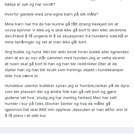
bikkja er syk og har vondt?
Hvorfor gamble med sine egne barn på slik måte?
Mine barn har fra de har kunne gå fått streng beskjed om at
vovva kjenner vi ikke og vi skal ikke gå bort til den eller skremme
den.Prøvd å få ungene til å se situasjonen fra hundens side.Nå er
mine tenåringer og vet at man ikke går bort.
Ang butikk og hund .Min blir aldri bindt foran butikk eller lignendes
uten at en av oss står sammen med hunden.Jeg er vetta skremt
at noen skal gå bort til han og han blir redd=biter..Eller at de
stjeler han og han blir brukt som trenings objekt i hundekamper
eller hva værre er.
Hundebur utenfor butikker synes jeg er horrible,tenker på de dyra
som blir plassert der og andre folk kan gå rett bort og gjøre
gudene vet hva. (mulig jeg har merklig fantasi) Men har sett
hunder i bur på f.eks Stovner Senter og hva de måtte gå
igjennom.Det skal IKKE min oppleve ,dessuten er han altfor stor til
å få plass i et slikt bur