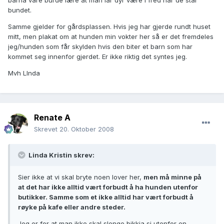
barna våre burde lære at man lar dyr være i fred når de står
bundet.
Samme gjelder for gårdsplassen. Hvis jeg har gjerde rundt huset
mitt, men plakat om at hunden min vokter her så er det fremdeles
jeg/hunden som får skylden hvis den biter et barn som har
kommet seg innenfor gjerdet. Er ikke riktig det syntes jeg.
Mvh LInda
Renate A
Skrevet
20. Oktober 2008
Linda Kristin skrev:
Sier ikke at vi skal bryte noen lover her,
men må minne på
at det har ikke alltid vært forbudt å ha hunden utenfor
butikker. Samme som et ikke alltid har vært forbudt å
røyke på kafe eller andre steder.
Jeg er for at man ikke skal slenge bikkja si utenfor en