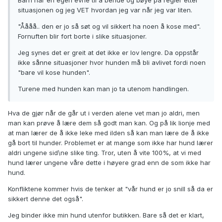
Barn har en egen evne til å bende og bøye på regler etter
situasjonen og jeg VET hvordan jeg var når jeg var liten.
"Åååå.. den er jo så søt og vil sikkert ha noen å kose med".
Fornuften blir fort borte i slike situasjoner.
Jeg synes det er greit at det ikke er lov lengre. Da oppstår
ikke sånne situasjoner hvor hunden må bli avlivet fordi noen
"bare vil kose hunden".
Turene med hunden kan man jo ta utenom handlingen.
Hva de gjør når de går ut i verden alene vet man jo aldri, men
man kan prøve å lære dem så godt man kan. Og på lik lionje med
at man lærer de å ikke leke med ilden så kan man lære de å ikke
gå bort til hunder. Problemet er at mange som ikke har hund lærer
aldri ungene sid\ne slike ting. Tror, uten å vite 100%, at vi med
hund lærer ungene våre dette i høyere grad enn de som ikke har
hund.
Konfliktene kommer hvis de tenker at "vår hund er jo snill så da er
sikkert denne det også".
Jeg binder ikke min hund utenfor butikken. Bare så det er klart,