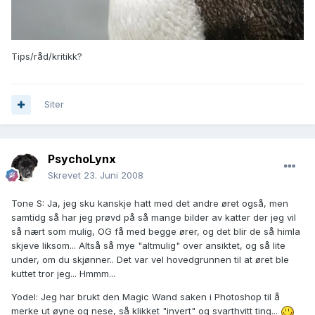
Tips/råd/kritikk?
Siter
PsychoLynx
Skrevet
23. Juni 2008
Tone S: Ja, jeg sku kanskje hatt med det andre øret også, men
samtidg så har jeg prøvd på så mange bilder av katter der jeg vil
så nært som mulig, OG få med begge ører, og det blir de så himla
skjeve liksom... Altså så mye "altmulig" over ansiktet, og så lite
under, om du skjønner.. Det var vel hovedgrunnen til at øret ble
kuttet tror jeg... Hmmm...
Yodel: Jeg har brukt den Magic Wand saken i Photoshop til å
merke ut øyne og nese, så klikket "invert" og svarthvitt ting...