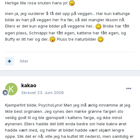
Herlige lille rosa snuten hans jo!
men ja, jeg vurderer å få det opp på veggen... Har kun kattunge
bilde av han på veggen her fra før, så det mangler liksom nå.
Ellers er det kun egne bilder på veggene her..
Bridie har fått
egen plass, Schnappi har fått egen, kattene har fått egen, og
Buffy er litt her og der..
Pluss tre naturbilder
Siter
kakao
Skrevet
23. Juni 2008
Kjempefint bilde; PsychoLynx! Men jeg må ærlig innrømme at jeg
likte best orginalen. Jeg synes den mørke grønne fargen sto
veldig godt til og ble gjenspeilt i kattens farge, og ikke minst
øynenen. Ellers hadde det blitt enda bedre om hele bakre øret
hadde vært med, og heller at bildet hadde vært skjært lengre
oppe. Slik det er nå; ville jeg ha kuttet litt nederst, men samtidig er