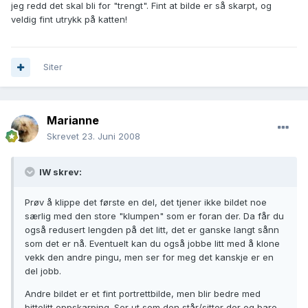
jeg redd det skal bli for "trengt". Fint at bilde er så skarpt, og
veldig fint utrykk på katten!
Siter
Marianne
Skrevet
23. Juni 2008
IW skrev:
Prøv å klippe det første en del, det tjener ikke bildet noe
særlig med den store "klumpen" som er foran der. Da får du
også redusert lengden på det litt, det er ganske langt sånn
som det er nå. Eventuelt kan du også jobbe litt med å klone
vekk den andre pingu, men ser for meg det kanskje er en
del jobb.
Andre bildet er et fint portrettbilde, men blir bedre med
bittelitt oppskarping. Ser ut som den står/sitter der og bare