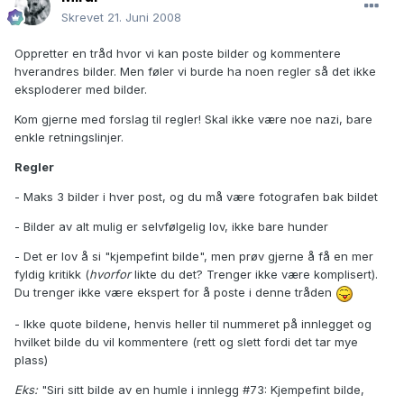
Skrevet
21. Juni 2008
Oppretter en tråd hvor vi kan poste bilder og kommentere
hverandres bilder. Men føler vi burde ha noen regler så det ikke
eksploderer med bilder.
Kom gjerne med forslag til regler! Skal ikke være noe nazi, bare
enkle retningslinjer.
Regler
- Maks 3 bilder i hver post, og du må være fotografen bak bildet
- Bilder av alt mulig er selvfølgelig lov, ikke bare hunder
- Det er lov å si "kjempefint bilde", men prøv gjerne å få en mer
fyldig kritikk (
hvorfor
likte du det? Trenger ikke være komplisert).
Du trenger ikke være ekspert for å poste i denne tråden
- Ikke quote bildene, henvis heller til nummeret på innlegget og
hvilket bilde du vil kommentere (rett og slett fordi det tar mye
plass)
Eks:
"Siri sitt bilde av en humle i innlegg #73: Kjempefint bilde,