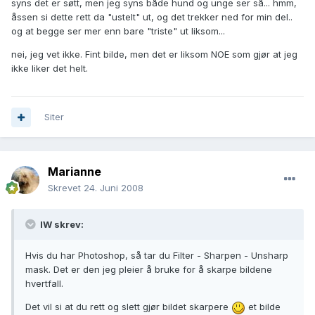
syns det er søtt, men jeg syns både hund og unge ser så... hmm,
åssen si dette rett da "ustelt" ut, og det trekker ned for min del..
og at begge ser mer enn bare "triste" ut liksom...
nei, jeg vet ikke. Fint bilde, men det er liksom NOE som gjør at jeg
ikke liker det helt.
Siter
Marianne
Skrevet
24. Juni 2008
IW skrev:
Hvis du har Photoshop, så tar du Filter - Sharpen - Unsharp
mask. Det er den jeg pleier å bruke for å skarpe bildene
hvertfall.
Det vil si at du rett og slett gjør bildet skarpere
et bilde