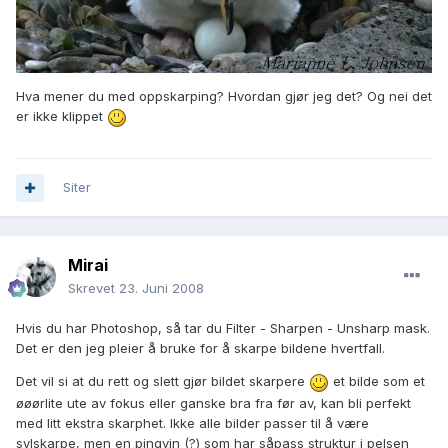
Hva mener du med oppskarping? Hvordan gjør jeg det? Og nei det
er ikke klippet
Siter
Mirai
Skrevet
23. Juni 2008
Hvis du har Photoshop, så tar du Filter - Sharpen - Unsharp mask.
Det er den jeg pleier å bruke for å skarpe bildene hvertfall.
Det vil si at du rett og slett gjør bildet skarpere
et bilde som et
øøørlite ute av fokus eller ganske bra fra før av, kan bli perfekt
med litt ekstra skarphet. Ikke alle bilder passer til å være
sylskarpe, men en pingvin (?) som har såpass struktur i pelsen