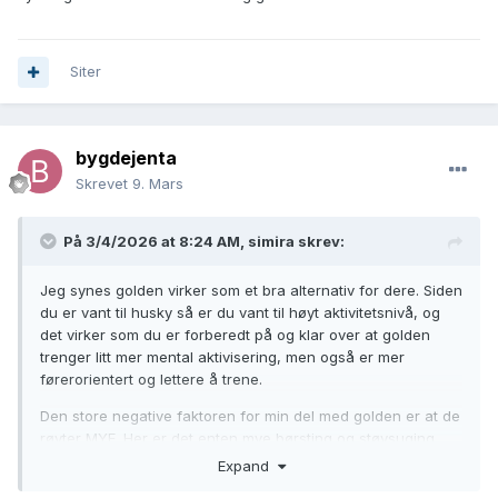
Siter
bygdejenta
Skrevet
9. Mars
På 3/4/2026 at 8:24 AM,
simira
skrev:
Jeg synes golden virker som et bra alternativ for dere. Siden
du er vant til husky så er du vant til høyt aktivitetsnivå, og
det virker som du er forberedt på og klar over at golden
trenger litt mer mental aktivisering, men også er mer
førerorientert og lettere å trene.
Den store negative faktoren for min del med golden er at de
røyter MYE. Her er det enten mye børsting og støvsuging
og/eller ofte bading. Men hvis dere fikser det synes jeg det
Expand
høres ut som en golden vil trives hos dere.