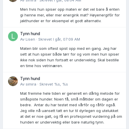
Av
simira
·
Skrevet
I går, 08:04 AM
Men hvis hun spiser opp maten er det vel bare å enten
gi henne mer, eller mer energirik mat? Høyenergifôr for
jakthunder er for eksempel et godt alternativ.
Tynn hund
Av
Lisen
·
Skrevet
I går, 07:09 AM
Maten blir som oftest spist opp med en gang. Jeg har
sett at hun spiser både tørr for og vom men hun spiser
ikke nok siden hun fortsatt er undervektig. Skal bestille
en time hos vetrinæren.
Tynn hund
Av
simira
·
Skrevet
%s, %s
Mat fremme hele tiden er generelt en dårlig metode for
småspiste hunder. Noen få, små måltider om dagen er
bedre. Antar du har testet med vårfôr og råfôr også.
Jeg ville nå uansett tatt en tur til dyrlegen og utelukket
at det er noe galt, og få en profesjonell vurdering på om
hunden er undervektig eller bare naturlig tynn.