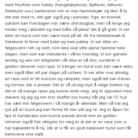
med friluftsliv som hobby (hengekøyeturer, fjellturer, teltturer,
fisketurer osv.) samboeren min er mer hjemmekjær og liker å ta
det mer med ro, det gjør også jeg i perioder. Pga. en kronisk
sykdom kan hverdagen min være uforutsigbar, men så lenge jeg
holder meg i aktivitet og med måte så pleier det å gå greit. Vi ser
etter en hund som kan være med på alt. Alt fra familiebesøk til
fisketurer til ferier med bobil og hele pakka. Vi ser etter en
følgesvenn rett og slett, som ikke skal sitte alene hjemme hele
dagen, men som kan inkluderes i våres hverdag. Vi bor ganske
landlig og selv om leiligheten vår ikke er så stor, vurderer vi
golden retriever som rase. Vi trenger en hund som kan være aktiv,
men også tåler ett par dager på sofaen. Vi ser etter noe allsidig,
en rase som er litt morsom og rampete, men også lett kan trenes
og formes slik vi ønsker. Det er så utrolig mye å velge mellom og
det er så mange raser jeg kunne tenkt meg. Jeg er oppvokst med
støvere og jeg og min mor skaffet oss husky når jeg var 17, hun
har vært min følgesvenn i så mange år allerede. Men nå har jeg
lyst på en hund jeg kan forme litt mer slik jeg vil. Jeg er åpen for
tips til hunderase som kunne passet annet enn en golden
retriever også! Det viktigste for meg er at det er en rase som vi
har kapasitet til å ha, slik at vi får en godt balansert hund som får
behovene sine møtt.