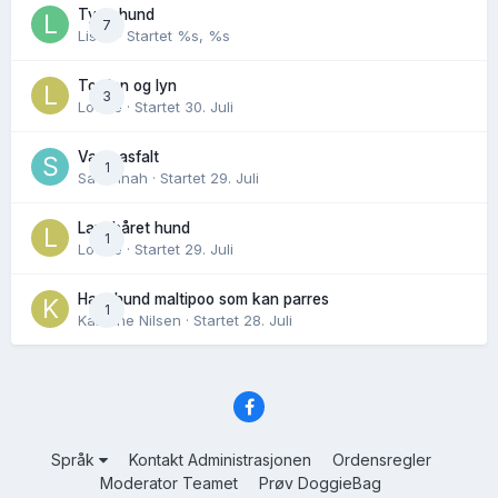
Tynn hund
7
Lisen
· Startet
%s, %s
Torden og lyn
3
Lovise
· Startet
30. Juli
Varm asfalt
1
Savannah
· Startet
29. Juli
Langhåret hund
1
Lovise
· Startet
29. Juli
Hannhund maltipoo som kan parres
1
Karoline Nilsen
· Startet
28. Juli
Språk
Kontakt Administrasjonen
Ordensregler
Moderator Teamet
Prøv DoggieBag