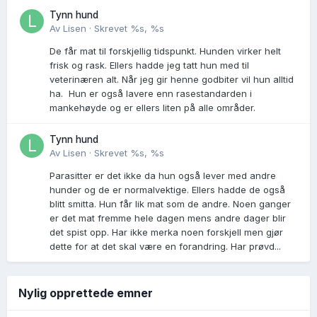
Tynn hund
Av
Lisen
·
Skrevet
%s, %s
De får mat til forskjellig tidspunkt. Hunden virker helt
frisk og rask. Ellers hadde jeg tatt hun med til
veterinæren alt. Når jeg gir henne godbiter vil hun alltid
ha. Hun er også lavere enn rasestandarden i
mankehøyde og er ellers liten på alle områder.
Tynn hund
Av
Lisen
·
Skrevet
%s, %s
Parasitter er det ikke da hun også lever med andre
hunder og de er normalvektige. Ellers hadde de også
blitt smitta. Hun får lik mat som de andre. Noen ganger
er det mat fremme hele dagen mens andre dager blir
det spist opp. Har ikke merka noen forskjell men gjør
dette for at det skal være en forandring. Har prøvd...
Nylig opprettede emner