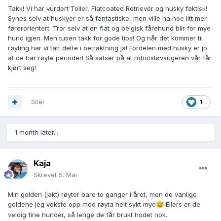
Takk! Vi har vurdert Toller, Flatcoated Retriever og husky faktisk!
Det er mange raser som kunne passet, jeg tenker flatcoated
Synes selv at huskyer er så fantastiske, men ville ha noe litt mer
retriever, belgisk fårehund, finsk lapphund eller setter. Men
førerorientert. Tror selv at en flat og belgisk fårehund blir for mye
jeg synes golden virker som et veldig godt alternativ for
hund igjen. Men tusen takk for gode tips! Og når det kommer til
dere.
røyting har vi tatt dette i betraktning ja! Fordelen med husky er jo
at de har røyte perioder! Så satser på at robotstøvsugeren vår får
kjørt seg!
Siter
1
1 month later...
Kaja
Skrevet
5. Mai
Min golden (jakt) røyter bare to ganger i året, men de vanlige
goldene jeg vokste opp med røyta helt sykt mye
Ellers er de
😅
veldig fine hunder, så lenge de får brukt hodet nok.