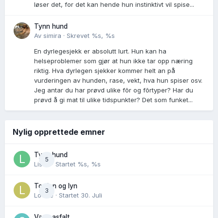
løser det, for det kan hende hun instinktivt vil spise...
Tynn hund
Av
simira
·
Skrevet
%s, %s
En dyrlegesjekk er absolutt lurt. Hun kan ha
helseproblemer som gjør at hun ikke tar opp næring
riktig. Hva dyrlegen sjekker kommer helt an på
vurderingen av hunden, rase, vekt, hva hun spiser osv.
Jeg antar du har prøvd ulike fõr og fõrtyper? Har du
prøvd å gi mat til ulike tidspunkter? Det som funket...
Nylig opprettede emner
Tynn hund
5
Lisen
· Startet
%s, %s
Torden og lyn
3
Lovise
· Startet
30. Juli
Varm asfalt