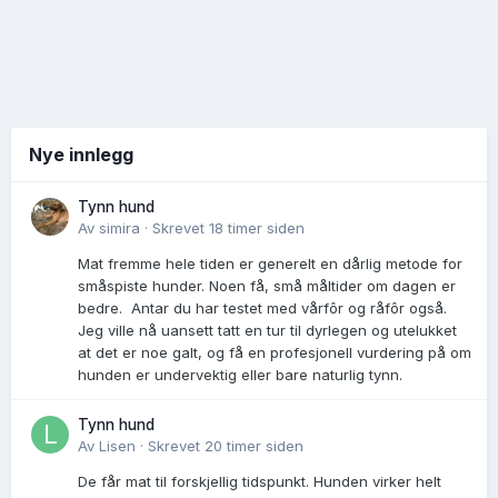
Nye innlegg
Tynn hund
Av
simira
·
Skrevet
18 timer siden
Mat fremme hele tiden er generelt en dårlig metode for
småspiste hunder. Noen få, små måltider om dagen er
bedre. Antar du har testet med vårfôr og råfôr også.
Jeg ville nå uansett tatt en tur til dyrlegen og utelukket
at det er noe galt, og få en profesjonell vurdering på om
hunden er undervektig eller bare naturlig tynn.
Tynn hund
Av
Lisen
·
Skrevet
20 timer siden
De får mat til forskjellig tidspunkt. Hunden virker helt