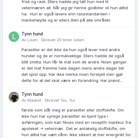
frisk og rask. Ellers hadde jeg tatt hun med til
veterinæren alt. Når jeg gir henne godbiter vil hun alltid
ha. Hun er også lavere enn rasestandarden i
mankehøyde og er ellers liten på alle områder.
Tynn hund
Av
Lisen
·
Skrevet
20 timer siden
Parasitter er det ikke da hun også lever med andre
hunder og de er normalvektige. Ellers hadde de også
blitt smitta. Hun får lik mat som de andre. Noen ganger
er det mat fremme hele dagen mens andre dager blir
det spist opp. Har ikke merka noen forskjell men gjør
dette for at det skal være en forandring. Har prøvd...
Tynn hund
Av
Maskot
·
Skrevet
%s, %s
Første som slår meg er parasitter eller stoffskifte. Om
ikke hun har synlige parasitter av kjent type i
avføringen, som kan fikses med en reseptfri markkur fra
apoteket -> veterinær. Det er antakelig stoffskifte, om
hun alltid har vært sånn. Ikke sikkert at mer energirikt for