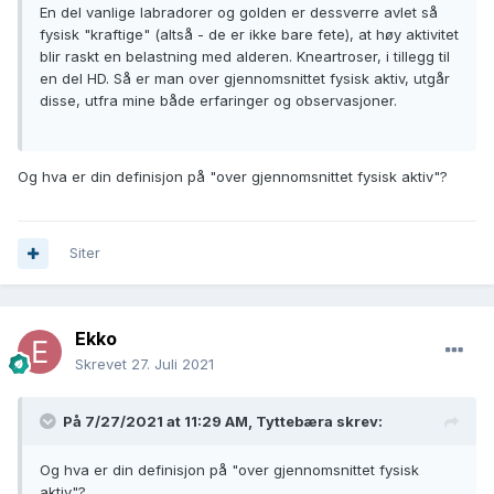
En del vanlige labradorer og golden er dessverre avlet så
fysisk "kraftige" (altså - de er ikke bare fete), at høy aktivitet
blir raskt en belastning med alderen. Kneartroser, i tillegg til
en del HD. Så er man over gjennomsnittet fysisk aktiv, utgår
disse, utfra mine både erfaringer og observasjoner.
Og hva er din definisjon på "over gjennomsnittet fysisk aktiv"?
Siter
Ekko
Skrevet
27. Juli 2021
På 7/27/2021 at 11:29 AM,
Tyttebæra
skrev:
Og hva er din definisjon på "over gjennomsnittet fysisk
aktiv"?