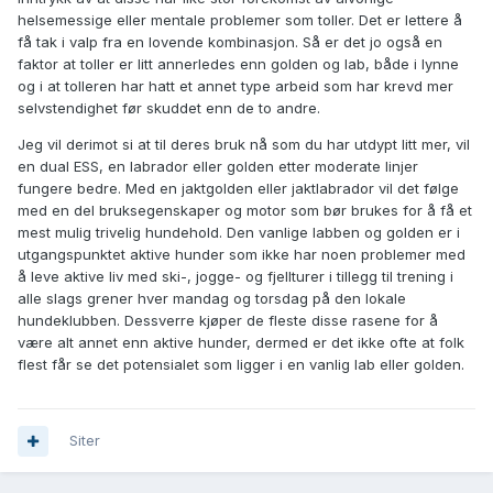
helsemessige eller mentale problemer som toller. Det er lettere å
få tak i valp fra en lovende kombinasjon. Så er det jo også en
faktor at toller er litt annerledes enn golden og lab, både i lynne
og i at tolleren har hatt et annet type arbeid som har krevd mer
selvstendighet før skuddet enn de to andre.
Jeg vil derimot si at til deres bruk nå som du har utdypt litt mer, vil
en dual ESS, en labrador eller golden etter moderate linjer
fungere bedre. Med en jaktgolden eller jaktlabrador vil det følge
med en del bruksegenskaper og motor som bør brukes for å få et
mest mulig trivelig hundehold. Den vanlige labben og golden er i
utgangspunktet aktive hunder som ikke har noen problemer med
å leve aktive liv med ski-, jogge- og fjellturer i tillegg til trening i
alle slags grener hver mandag og torsdag på den lokale
hundeklubben. Dessverre kjøper de fleste disse rasene for å
være alt annet enn aktive hunder, dermed er det ikke ofte at folk
flest får se det potensialet som ligger i en vanlig lab eller golden.
Siter