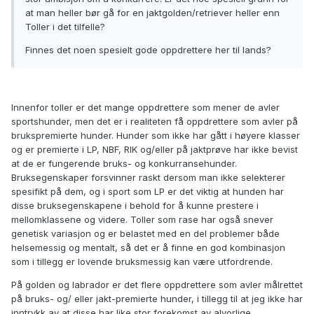
at man heller bør gå for en jaktgolden/retriever heller enn
Toller i det tilfelle?
Finnes det noen spesielt gode oppdrettere her til lands?
Innenfor toller er det mange oppdrettere som mener de avler
sportshunder, men det er i realiteten få oppdrettere som avler på
brukspremierte hunder. Hunder som ikke har gått i høyere klasser
og er premierte i LP, NBF, RIK og/eller på jaktprøve har ikke bevist
at de er fungerende bruks- og konkurransehunder.
Bruksegenskaper forsvinner raskt dersom man ikke selekterer
spesifikt på dem, og i sport som LP er det viktig at hunden har
disse bruksegenskapene i behold for å kunne prestere i
mellomklassene og videre. Toller som rase har også snever
genetisk variasjon og er belastet med en del problemer både
helsemessig og mentalt, så det er å finne en god kombinasjon
som i tillegg er lovende bruksmessig kan være utfordrende.
På golden og labrador er det flere oppdrettere som avler målrettet
på bruks- og/ eller jakt-premierte hunder, i tillegg til at jeg ikke har
inntrykk av at disse har like stor forekomst av alvorlige