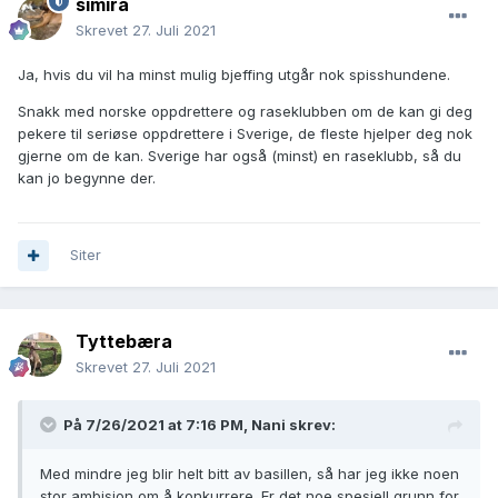
simira
Skrevet
27. Juli 2021
Ja, hvis du vil ha minst mulig bjeffing utgår nok spisshundene.
Snakk med norske oppdrettere og raseklubben om de kan gi deg
pekere til seriøse oppdrettere i Sverige, de fleste hjelper deg nok
gjerne om de kan. Sverige har også (minst) en raseklubb, så du
kan jo begynne der.
Siter
Tyttebæra
Skrevet
27. Juli 2021
På 7/26/2021 at 7:16 PM,
Nani
skrev:
Med mindre jeg blir helt bitt av basillen, så har jeg ikke noen
stor ambisjon om å konkurrere. Er det noe spesiell grunn for