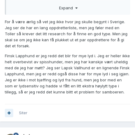
Ellers ville jeg kanskje foreslått finsk lapphund som ER litt
Expand
mindre og har litt lyd, korthåret collie, eller tervueren, men
alle disse er jo gjeterhunder også.
For å være ærlig så vet jeg ikke hvor jeg skulle begynt i Sverige.
Jeg ser de har en lang oppdretterliste, men jeg føler med en
Toller så krever det litt research for å finne en god type. Men jeg
skal se om jeg ikke kan få plukket ut et par oppdrettere for å gi
det et forsøk.
Finsk Lapphund er jeg redd det blir for mye lyd i. Jeg er heller ikke
helt overbevist av spisshunder, men jeg har kanskje vært uheldig
med de jeg har møtt? Jeg ser Lapsk Vallhund er en lignende Finsk
Lapphund, men jeg er redd også disse har for mye lyd i seg igjen.
Jeg er ikke i mot bjeffing og lyd fra hund, men jeg bor med en
som er lydsensitiv og hadde vi fått en litt ekstra høylytt type i
tillegg, så er jeg redd det kunne blitt et problem for samboeren.
Siter