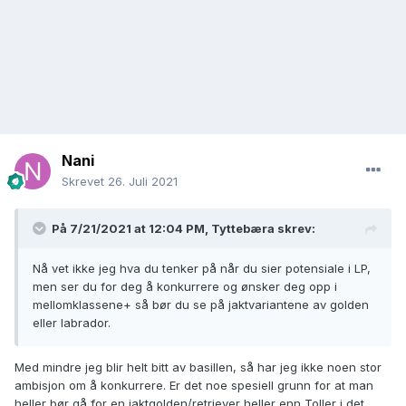
Nani
Skrevet
26. Juli 2021
På 7/21/2021 at 12:04 PM,
Tyttebæra
skrev:
Nå vet ikke jeg hva du tenker på når du sier potensiale i LP,
men ser du for deg å konkurrere og ønsker deg opp i
mellomklassene+ så bør du se på jaktvariantene av golden
eller labrador.
Med mindre jeg blir helt bitt av basillen, så har jeg ikke noen stor
ambisjon om å konkurrere. Er det noe spesiell grunn for at man
heller bør gå for en jaktgolden/retriever heller enn Toller i det