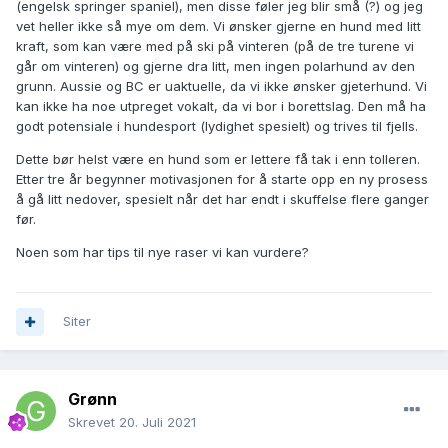
(engelsk springer spaniel), men disse føler jeg blir små (?) og jeg
vet heller ikke så mye om dem. Vi ønsker gjerne en hund med litt
kraft, som kan være med på ski på vinteren (på de tre turene vi
går om vinteren) og gjerne dra litt, men ingen polarhund av den
grunn. Aussie og BC er uaktuelle, da vi ikke ønsker gjeterhund. Vi
kan ikke ha noe utpreget vokalt, da vi bor i borettslag. Den må ha
godt potensiale i hundesport (lydighet spesielt) og trives til fjells.
Dette bør helst være en hund som er lettere få tak i enn tolleren.
Etter tre år begynner motivasjonen for å starte opp en ny prosess
å gå litt nedover, spesielt når det har endt i skuffelse flere ganger
før.
Noen som har tips til nye raser vi kan vurdere?
Siter
Grønn
Skrevet
20. Juli 2021