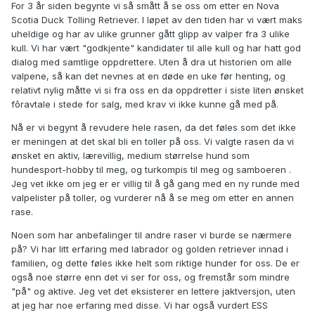
For 3 år siden begynte vi så smått å se oss om etter en Nova
Scotia Duck Tolling Retriever. I løpet av den tiden har vi vært maks
uheldige og har av ulike grunner gått glipp av valper fra 3 ulike
kull. Vi har vært "godkjente" kandidater til alle kull og har hatt god
dialog med samtlige oppdrettere. Uten å dra ut historien om alle
valpene, så kan det nevnes at en døde en uke før henting, og
relativt nylig måtte vi si fra oss en da oppdretter i siste liten ønsket
fôravtale i stede for salg, med krav vi ikke kunne gå med på.
Nå er vi begynt å revudere hele rasen, da det føles som det ikke
er meningen at det skal bli en toller på oss. Vi valgte rasen da vi
ønsket en aktiv, lærevillig, medium størrelse hund som
hundesport-hobby til meg, og turkompis til meg og samboeren .
Jeg vet ikke om jeg er er villig til å gå gang med en ny runde med
valpelister på toller, og vurderer nå å se meg om etter en annen
rase.
Noen som har anbefalinger til andre raser vi burde se nærmere
på? Vi har litt erfaring med labrador og golden retriever innad i
familien, og dette føles ikke helt som riktige hunder for oss. De er
også noe større enn det vi ser for oss, og fremstår som mindre
"på" og aktive. Jeg vet det eksisterer en lettere jaktversjon, uten
at jeg har noe erfaring med disse. Vi har også vurdert ESS