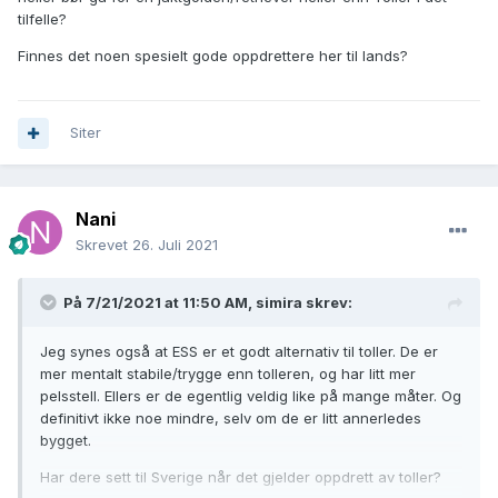
tilfelle?
Finnes det noen spesielt gode oppdrettere her til lands?
Siter
Nani
Skrevet
26. Juli 2021
På 7/21/2021 at 11:50 AM,
simira
skrev:
Jeg synes også at ESS er et godt alternativ til toller. De er
mer mentalt stabile/trygge enn tolleren, og har litt mer
pelsstell. Ellers er de egentlig veldig like på mange måter. Og
definitivt ikke noe mindre, selv om de er litt annerledes
bygget.
Har dere sett til Sverige når det gjelder oppdrett av toller?