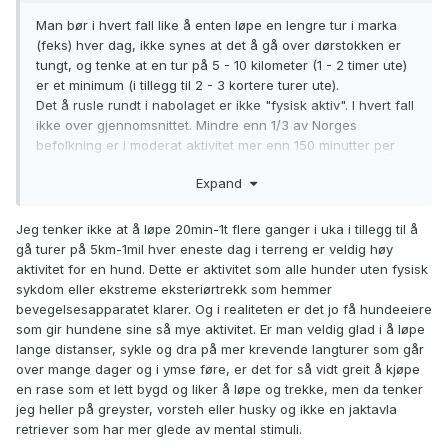
Man bør i hvert fall like å enten løpe en lengre tur i marka
(feks) hver dag, ikke synes at det å gå over dørstokken er
tungt, og tenke at en tur på 5 - 10 kilometer (1 - 2 timer ute)
er et minimum (i tillegg til 2 - 3 kortere turer ute).
Det å rusle rundt i nabolaget er ikke "fysisk aktiv". I hvert fall
ikke over gjennomsnittet. Mindre enn 1/3 av Norges
befolkning er i moderat aktivitet mer enn 150 minutter per
uke... i snitt ca 34 minutter per dag. Hvilket ikke er mye å
Expand
rope hurra for hvis man skal dekke behovene for en aktiv
hund.
Jeg tenker ikke at å løpe 20min-1t flere ganger i uka i tillegg til å
gå turer på 5km-1mil hver eneste dag i terreng er veldig høy
aktivitet for en hund. Dette er aktivitet som alle hunder uten fysisk
sykdom eller ekstreme eksteriørtrekk som hemmer
bevegelsesapparatet klarer. Og i realiteten er det jo få hundeeiere
som gir hundene sine så mye aktivitet. Er man veldig glad i å løpe
lange distanser, sykle og dra på mer krevende langturer som går
over mange dager og i ymse føre, er det for så vidt greit å kjøpe
en rase som et lett bygd og liker å løpe og trekke, men da tenker
jeg heller på greyster, vorsteh eller husky og ikke en jaktavla
retriever som har mer glede av mental stimuli.