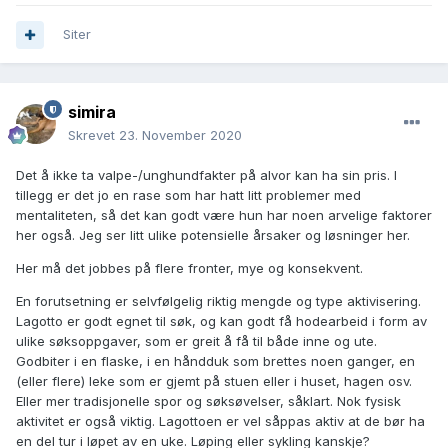
Siter
simira
Skrevet
23. November 2020
Det å ikke ta valpe-/unghundfakter på alvor kan ha sin pris. I
tillegg er det jo en rase som har hatt litt problemer med
mentaliteten, så det kan godt være hun har noen arvelige faktorer
her også. Jeg ser litt ulike potensielle årsaker og løsninger her.
Her må det jobbes på flere fronter, mye og konsekvent.
En forutsetning er selvfølgelig riktig mengde og type aktivisering.
Lagotto er godt egnet til søk, og kan godt få hodearbeid i form av
ulike søksoppgaver, som er greit å få til både inne og ute.
Godbiter i en flaske, i en håndduk som brettes noen ganger, en
(eller flere) leke som er gjemt på stuen eller i huset, hagen osv.
Eller mer tradisjonelle spor og søksøvelser, såklart. Nok fysisk
aktivitet er også viktig. Lagottoen er vel såppas aktiv at de bør ha
en del tur i løpet av en uke. Løping eller sykling kanskje?