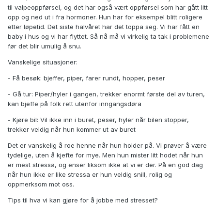
til valpeoppførsel, og det har også vært oppførsel som har gått litt
opp og ned ut i fra hormoner. Hun har for eksempel blitt roligere
etter løpetid. Det siste halvåret har det toppa seg. Vi har fått en
baby i hus og vi har flyttet. Så nå må vi virkelig ta tak i problemene
før det blir umulig å snu.
Vanskelige situasjoner:
- Få besøk: bjeffer, piper, farer rundt, hopper, peser
- Gå tur: Piper/hyler i gangen, trekker enormt første del av turen,
kan bjeffe på folk rett utenfor inngangsdøra
- Kjøre bil: Vil ikke inn i buret, peser, hyler når bilen stopper,
trekker veldig når hun kommer ut av buret
Det er vanskelig å roe henne når hun holder på. Vi prøver å være
tydelige, uten å kjefte for mye. Men hun mister litt hodet når hun
er mest stressa, og enser liksom ikke at vi er der. På en god dag
når hun ikke er like stressa er hun veldig snill, rolig og
oppmerksom mot oss.
Tips til hva vi kan gjøre for å jobbe med stresset?