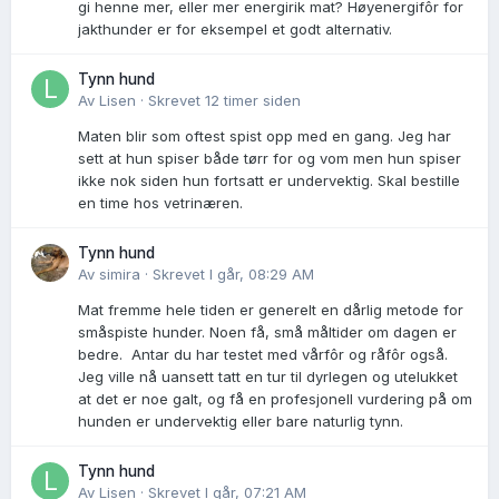
gi henne mer, eller mer energirik mat? Høyenergifôr for
jakthunder er for eksempel et godt alternativ.
Tynn hund
Av
Lisen
·
Skrevet
12 timer siden
Maten blir som oftest spist opp med en gang. Jeg har
sett at hun spiser både tørr for og vom men hun spiser
ikke nok siden hun fortsatt er undervektig. Skal bestille
en time hos vetrinæren.
Tynn hund
Av
simira
·
Skrevet
I går, 08:29 AM
Mat fremme hele tiden er generelt en dårlig metode for
småspiste hunder. Noen få, små måltider om dagen er
bedre. Antar du har testet med vårfôr og råfôr også.
Jeg ville nå uansett tatt en tur til dyrlegen og utelukket
at det er noe galt, og få en profesjonell vurdering på om
hunden er undervektig eller bare naturlig tynn.
Tynn hund
Av
Lisen
·
Skrevet
I går, 07:21 AM