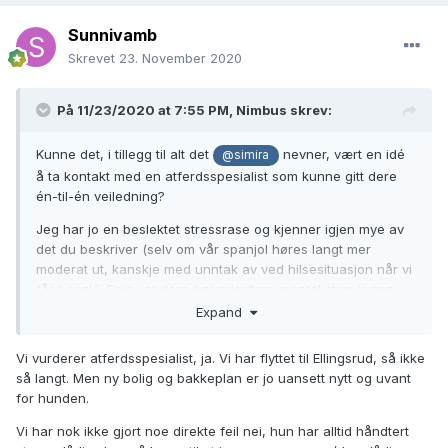
Sunnivamb
Skrevet
23. November 2020
På 11/23/2020 at 7:55 PM,
Nimbus
skrev:
Kunne det, i tillegg til alt det
nevner, vært en idé
@simira
å ta kontakt med en atferdsspesialist som kunne gitt dere
én-til-én veiledning?
Jeg har jo en beslektet stressrase og kjenner igjen mye av
det du beskriver (selv om vår spanjol høres langt mer
moderat ut, kanskje med unntak av ved hilsesituasjon når vi
får besøk). Enig i at dere bør prioritere mental stimulering
høyt, deretter fysisk. Har dere flyttet ut av byen? Mener å
Expand
huske at dere bodde i omtrent samme nabolag som oss.
Vi vurderer atferdsspesialist, ja. Vi har flyttet til Ellingsrud, så ikke
Jeg har ingen gode tips, og du har fått supre råd rett over
så langt. Men ny bolig og bakkeplan er jo uansett nytt og uvant
her. Men jeg kan kanskje by på litt mager trøst, for dette er
for hunden.
ikke ukjente problemer hos hverken lagotten eller spansk
vannhund - dessverre. Dere har altså ikke nødvendigvis
Vi har nok ikke gjort noe direkte feil nei, hun har alltid håndtert
gjort noe
feil
, selv om dere sikkert kunne tatt problemene