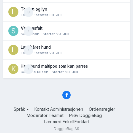
Torden og lyn
3
Lovise
· Startet
30. Juli
Varm asfalt
1
Savannah
· Startet
29. Juli
Langhåret hund
1
Lovise
· Startet
29. Juli
Hannhund maltipoo som kan parres
1
Karoline Nilsen
· Startet
28. Juli
Språk
Kontakt Administrasjonen
Ordensregler
Moderator Teamet
Prøv DoggieBag
Lær med EnkeltForklart
DoggieBag AS