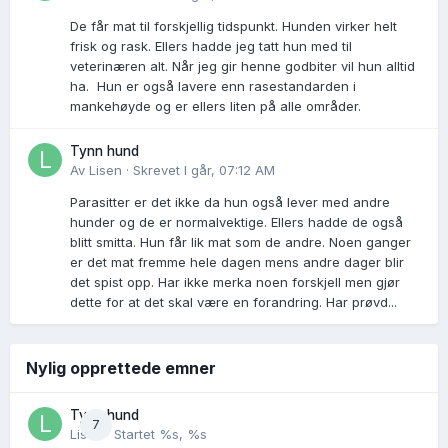
De får mat til forskjellig tidspunkt. Hunden virker helt
frisk og rask. Ellers hadde jeg tatt hun med til
veterinæren alt. Når jeg gir henne godbiter vil hun alltid
ha. Hun er også lavere enn rasestandarden i
mankehøyde og er ellers liten på alle områder.
Tynn hund
Av
Lisen
·
Skrevet
I går, 07:12 AM
Parasitter er det ikke da hun også lever med andre
hunder og de er normalvektige. Ellers hadde de også
blitt smitta. Hun får lik mat som de andre. Noen ganger
er det mat fremme hele dagen mens andre dager blir
det spist opp. Har ikke merka noen forskjell men gjør
dette for at det skal være en forandring. Har prøvd...
Nylig opprettede emner
Tynn hund
7
Lisen
· Startet
%s, %s