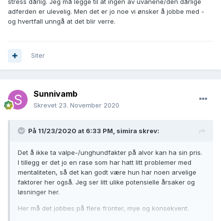
stress dårlig. Jeg må legge til at ingen av uvanene/den dårlige
mer på alvor da hun var ung slik at de
kanskje
hadde vært
adferden er ulevelig. Men det er jo noe vi ønsker å jobbe med -
lettere å håndtere nå.
og hvertfall unngå at det blir verre.
Siter
Sunnivamb
Skrevet
23. November 2020
På 11/23/2020 at 6:33 PM,
simira
skrev:
Det å ikke ta valpe-/unghundfakter på alvor kan ha sin pris.
I tillegg er det jo en rase som har hatt litt problemer med
mentaliteten, så det kan godt være hun har noen arvelige
faktorer her også. Jeg ser litt ulike potensielle årsaker og
løsninger her.
Her må det jobbes på flere fronter, mye og konsekvent.