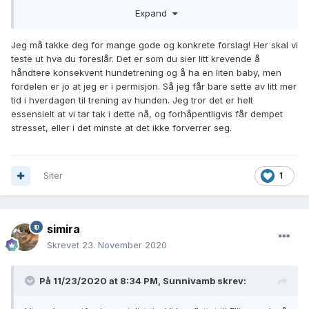
En forutsetning er selvfølgelig riktig mengde og type
Expand
aktivisering. Lagotto er godt egnet til søk, og kan godt få
hodearbeid i form av ulike søksoppgaver, som er greit å få
Jeg må takke deg for mange gode og konkrete forslag! Her skal vi
til både inne og ute. Godbiter i en flaske, i en håndduk som
teste ut hva du foreslår. Det er som du sier litt krevende å
brettes noen ganger, en (eller flere) leke som er gjemt på
håndtere konsekvent hundetrening og å ha en liten baby, men
stuen eller i huset, hagen osv. Eller mer tradisjonelle spor og
fordelen er jo at jeg er i permisjon. Så jeg får bare sette av litt mer
søksøvelser, såklart. Nok fysisk aktivitet er også viktig.
tid i hverdagen til trening av hunden. Jeg tror det er helt
Lagottoen er vel såppas aktiv at de bør ha en del tur i løpet
essensielt at vi tar tak i dette nå, og forhåpentligvis får dempet
av en uke. Løping eller sykling kanskje?
stresset, eller i det minste at det ikke forverrer seg.
En annen ting er forebygging, og forutse når hun stresser
seg opp. Legg til rette for å unngå det, og start å jobbe med
det lenge før hun går inn i blokkerings-modus. I de tilfellene
Siter
1
dere vet hun stresser seg opp, som du nevner over, kan
dere jobbe inn alternative adferder/fokus og bruke det.
Jobb med å bygge verdi i å slappe av på en bestemt plass,
simira
en hundeseng, teppe e.l. Det kan brukes ved besøk, eller
når ungen begynner å bli mer mobil osv.
Skrevet
23. November 2020
Når det kommer besøk er det fint om de ikke gir hunden noe
oppmerksomhet, og at en av dere sitter med henne på
På 11/23/2020 at 8:34 PM,
Sunnivamb
skrev:
plassen, gjerne i bånd, og belønner å bli der. Hvis det lar
seg gjøre uten å få opp stresset alt for mye kan du