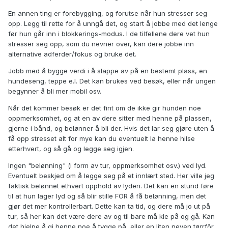
En annen ting er forebygging, og forutse når hun stresser seg
opp. Legg til rette for å unngå det, og start å jobbe med det lenge
før hun går inn i blokkerings-modus. I de tilfellene dere vet hun
stresser seg opp, som du nevner over, kan dere jobbe inn
alternative adferder/fokus og bruke det.
Jobb med å bygge verdi i å slappe av på en bestemt plass, en
hundeseng, teppe e.l. Det kan brukes ved besøk, eller når ungen
begynner å bli mer mobil osv.
Når det kommer besøk er det fint om de ikke gir hunden noe
oppmerksomhet, og at en av dere sitter med henne på plassen,
gjerne i bånd, og belønner å bli der. Hvis det lar seg gjøre uten å
få opp stresset alt for mye kan du eventuelt la henne hilse
etterhvert, og så gå og legge seg igjen.
Ingen "belønning" (i form av tur, oppmerksomhet osv.) ved lyd.
Eventuelt beskjed om å legge seg på et innlært sted. Her ville jeg
faktisk belønnet ethvert opphold av lyden. Det kan en stund føre
til at hun lager lyd og så blir stille FOR å få belønning, men det
gjør det mer kontrollerbart. Dette kan ta tid, og dere må jo ut på
tur, så her kan det være dere av og til bare må kle på og gå. Kan
det hjelpe å gi henne noe å tygge på, eller en liten neven tørrfôr