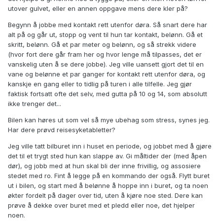
utover gulvet, eller en annen oppgave mens dere kler på?
Begynn å jobbe med kontakt rett utenfor døra. Så snart dere har
alt på og går ut, stopp og vent til hun tar kontakt, belønn. Gå et
skritt, belønn. Gå et par meter og belønn, og så strekk videre
(hvor fort dere går fram her og hvor lenge må tilpasses, det er
vanskelig uten å se dere jobbe). Jeg ville uansett gjort det til en
vane og belønne et par ganger for kontakt rett utenfor døra, og
kanskje en gang eller to tidlig på turen i alle tilfelle. Jeg gjør
faktisk fortsatt ofte det selv, med gutta på 10 og 14, som absolutt
ikke trenger det...
Bilen kan høres ut som vel så mye ubehag som stress, synes jeg.
Har dere prøvd reisesyketabletter?
Jeg ville tatt bilburet inn i huset en periode, og jobbet med å gjøre
det til et trygt sted hun kan slappe av. Gi måltider der (med åpen
dør), og jobb med at hun skal bli der inne frivillig, og assosiere
stedet med ro. Fint å legge på en kommando der også. Flytt buret
ut i bilen, og start med å belønne å hoppe inn i buret, og ta noen
økter fordelt på dager over tid, uten å kjøre noe sted. Dere kan
prøve å dekke over buret med et pledd eller noe, det hjelper
noen.