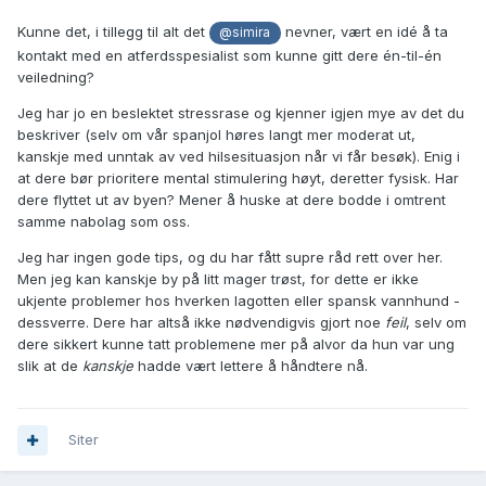
Kunne det, i tillegg til alt det
nevner, vært en idé å ta
@simira
kontakt med en atferdsspesialist som kunne gitt dere én-til-én
veiledning?
Jeg har jo en beslektet stressrase og kjenner igjen mye av det du
beskriver (selv om vår spanjol høres langt mer moderat ut,
kanskje med unntak av ved hilsesituasjon når vi får besøk). Enig i
at dere bør prioritere mental stimulering høyt, deretter fysisk. Har
dere flyttet ut av byen? Mener å huske at dere bodde i omtrent
samme nabolag som oss.
Jeg har ingen gode tips, og du har fått supre råd rett over her.
Men jeg kan kanskje by på litt mager trøst, for dette er ikke
ukjente problemer hos hverken lagotten eller spansk vannhund -
dessverre. Dere har altså ikke nødvendigvis gjort noe
feil
, selv om
dere sikkert kunne tatt problemene mer på alvor da hun var ung
slik at de
kanskje
hadde vært lettere å håndtere nå.
Siter