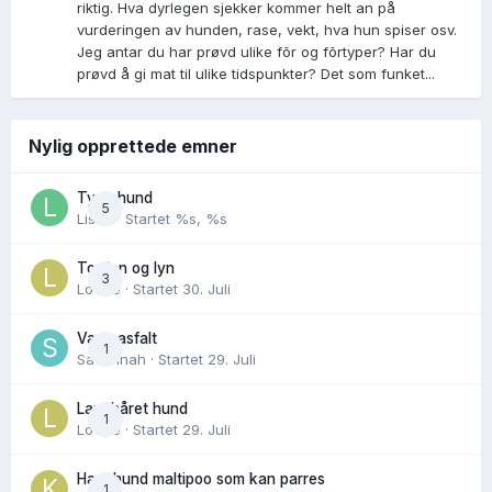
riktig. Hva dyrlegen sjekker kommer helt an på
vurderingen av hunden, rase, vekt, hva hun spiser osv.
Jeg antar du har prøvd ulike fõr og fõrtyper? Har du
prøvd å gi mat til ulike tidspunkter? Det som funket...
Nylig opprettede emner
Tynn hund
5
Lisen
· Startet
%s, %s
Torden og lyn
3
Lovise
· Startet
30. Juli
Varm asfalt
1
Savannah
· Startet
29. Juli
Langhåret hund
1
Lovise
· Startet
29. Juli
Hannhund maltipoo som kan parres
1