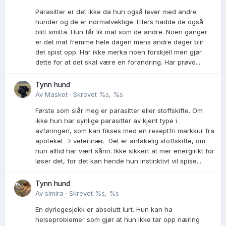
Parasitter er det ikke da hun også lever med andre
hunder og de er normalvektige. Ellers hadde de også
blitt smitta. Hun får lik mat som de andre. Noen ganger
er det mat fremme hele dagen mens andre dager blir
det spist opp. Har ikke merka noen forskjell men gjør
dette for at det skal være en forandring. Har prøvd...
Tynn hund
Av
Maskot
·
Skrevet
%s, %s
Første som slår meg er parasitter eller stoffskifte. Om
ikke hun har synlige parasitter av kjent type i
avføringen, som kan fikses med en reseptfri markkur fra
apoteket -> veterinær. Det er antakelig stoffskifte, om
hun alltid har vært sånn. Ikke sikkert at mer energirikt for
løser det, for det kan hende hun instinktivt vil spise...
Tynn hund
Av
simira
·
Skrevet
%s, %s
En dyrlegesjekk er absolutt lurt. Hun kan ha
helseproblemer som gjør at hun ikke tar opp næring