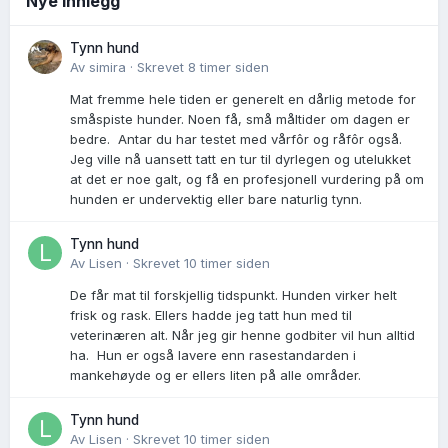
Nye innlegg
Tynn hund
Av
simira
·
Skrevet
8 timer siden
Mat fremme hele tiden er generelt en dårlig metode for
småspiste hunder. Noen få, små måltider om dagen er
bedre. Antar du har testet med vårfôr og råfôr også.
Jeg ville nå uansett tatt en tur til dyrlegen og utelukket
at det er noe galt, og få en profesjonell vurdering på om
hunden er undervektig eller bare naturlig tynn.
Tynn hund
Av
Lisen
·
Skrevet
10 timer siden
De får mat til forskjellig tidspunkt. Hunden virker helt
frisk og rask. Ellers hadde jeg tatt hun med til
veterinæren alt. Når jeg gir henne godbiter vil hun alltid
ha. Hun er også lavere enn rasestandarden i
mankehøyde og er ellers liten på alle områder.
Tynn hund
Av
Lisen
·
Skrevet
10 timer siden