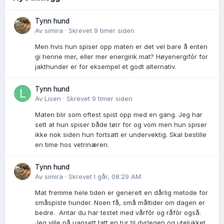
Tynn hund
Av
simira
·
Skrevet
9 timer siden
Men hvis hun spiser opp maten er det vel bare å enten
gi henne mer, eller mer energirik mat? Høyenergifôr for
jakthunder er for eksempel et godt alternativ.
Tynn hund
Av
Lisen
·
Skrevet
9 timer siden
Maten blir som oftest spist opp med en gang. Jeg har
sett at hun spiser både tørr for og vom men hun spiser
ikke nok siden hun fortsatt er undervektig. Skal bestille
en time hos vetrinæren.
Tynn hund
Av
simira
·
Skrevet
I går, 08:29 AM
Mat fremme hele tiden er generelt en dårlig metode for
småspiste hunder. Noen få, små måltider om dagen er
bedre. Antar du har testet med vårfôr og råfôr også.
Jeg ville nå uansett tatt en tur til dyrlegen og utelukket