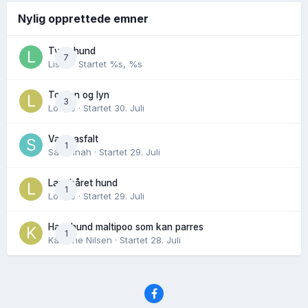
Nylig opprettede emner
Tynn hund
7
Lisen
· Startet
%s, %s
Torden og lyn
3
Lovise
· Startet
30. Juli
Varm asfalt
1
Savannah
· Startet
29. Juli
Langhåret hund
1
Lovise
· Startet
29. Juli
Hannhund maltipoo som kan parres
1
Karoline Nilsen
· Startet
28. Juli