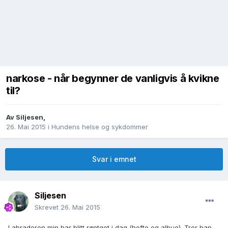
narkose - når begynner de vanligvis å kvikne
til?
Av
Siljesen
,
26. Mai 2015
i
Hundens helse og sykdommer
Svar i emnet
Siljesen
Skrevet
26. Mai 2015
Labradoren min har blitt røntget i dag (hofte og albue). Tror han