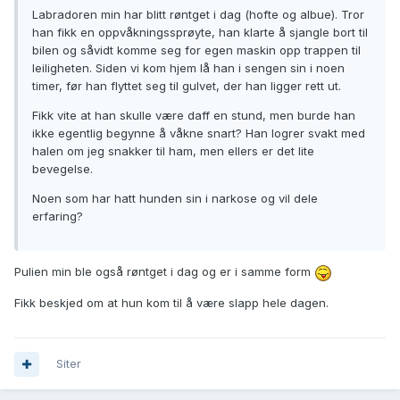
Labradoren min har blitt røntget i dag (hofte og albue). Tror
han fikk en oppvåkningssprøyte, han klarte å sjangle bort til
bilen og såvidt komme seg for egen maskin opp trappen til
leiligheten. Siden vi kom hjem lå han i sengen sin i noen
timer, før han flyttet seg til gulvet, der han ligger rett ut.
Fikk vite at han skulle være daff en stund, men burde han
ikke egentlig begynne å våkne snart? Han logrer svakt med
halen om jeg snakker til ham, men ellers er det lite
bevegelse.
Noen som har hatt hunden sin i narkose og vil dele
erfaring?
Pulien min ble også røntget i dag og er i samme form
Fikk beskjed om at hun kom til å være slapp hele dagen.
Siter