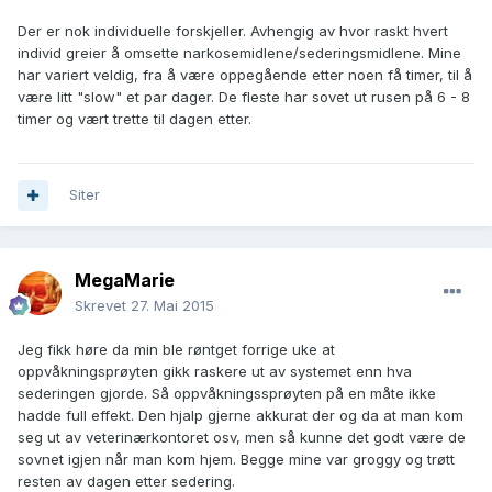
Der er nok individuelle forskjeller. Avhengig av hvor raskt hvert
individ greier å omsette narkosemidlene/sederingsmidlene. Mine
har variert veldig, fra å være oppegående etter noen få timer, til å
være litt "slow" et par dager. De fleste har sovet ut rusen på 6 - 8
timer og vært trette til dagen etter.
Siter
MegaMarie
Skrevet
27. Mai 2015
Jeg fikk høre da min ble røntget forrige uke at
oppvåkningsprøyten gikk raskere ut av systemet enn hva
sederingen gjorde. Så oppvåkningssprøyten på en måte ikke
hadde full effekt. Den hjalp gjerne akkurat der og da at man kom
seg ut av veterinærkontoret osv, men så kunne det godt være de
sovnet igjen når man kom hjem. Begge mine var groggy og trøtt
resten av dagen etter sedering.