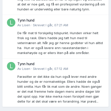
at det er noe galt, og få en profesjonell vurdering på om
hunden er undervektig eller bare naturlig tynn.
Tynn hund
Av
Lisen
·
Skrevet
I går, 07:21 AM
De får mat til forskjellig tidspunkt. Hunden virker helt
frisk og rask. Ellers hadde jeg tatt hun med til
veterinæren alt. Når jeg gir henne godbiter vil hun alltid
ha. Hun er også lavere enn rasestandarden i
mankehøyde og er ellers liten på alle områder.
Tynn hund
Av
Lisen
·
Skrevet
I går, 07:12 AM
Parasitter er det ikke da hun også lever med andre
hunder og de er normalvektige. Ellers hadde de også
blitt smitta. Hun får lik mat som de andre. Noen ganger
er det mat fremme hele dagen mens andre dager blir
det spist opp. Har ikke merka noen forskjell men gjør
dette for at det skal være en forandring. Har prøvd...