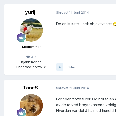
yurij
Skrevet
11. Juni 2014
De er litt søte - helt objektivt sett
Medlemmer
3.1k
Kjønn:
Kvinne
Hunderase:
borzoi x 3
Siter
ToneS
Skrevet
11. Juni 2014
For noen flotte turer! Og borzoien 
av de to ved brøytekantene veldig 
Hvordan var det å ha med hund til