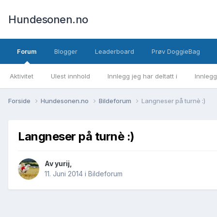
Hundesonen.no
Forum
Blogger
Leaderboard
Prøv DoggieBag
Aktivitet
Ulest innhold
Innlegg jeg har deltatt i
Innlegg
Forside
Hundesonen.no
Bildeforum
Langneser på turnè :)
Langneser på turnè :)
Av
yurij
,
11. Juni 2014
i
Bildeforum