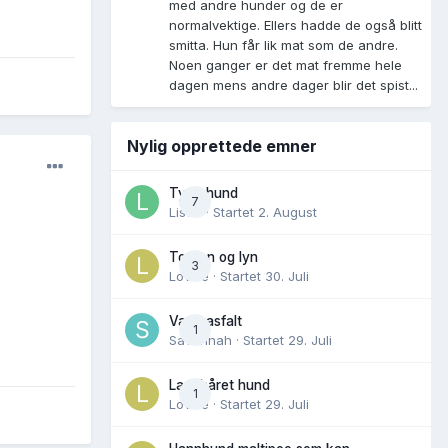
med andre hunder og de er
normalvektige. Ellers hadde de også blitt
smitta. Hun får lik mat som de andre.
Noen ganger er det mat fremme hele
dagen mens andre dager blir det spist...
Nylig opprettede emner
Tynn hund
7
Lisen
· Startet
2. August
Torden og lyn
3
Lovise
· Startet
30. Juli
Varm asfalt
1
Savannah
· Startet
29. Juli
Langhåret hund
1
Lovise
· Startet
29. Juli