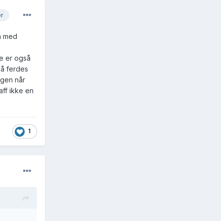
er
km med
e er også
 å ferdes
ngen når
ff ikke en
1