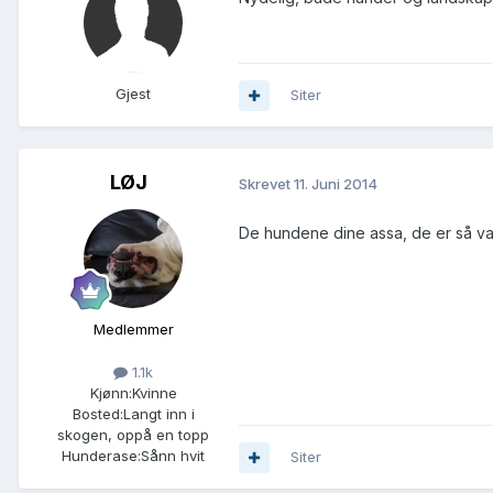
Gjest
Siter
LØJ
Skrevet
11. Juni 2014
De hundene dine assa, de er så v
Medlemmer
1.1k
Kjønn:
Kvinne
Bosted:
Langt inn i
skogen, oppå en topp
Hunderase:
Sånn hvit
Siter