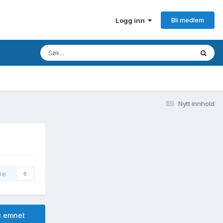
Bli medlem
Logg inn
Nytt innhold
re
0
i emnet