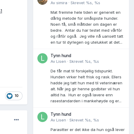
Av
simira
·
Skrevet
%s, %s
Mat fremme hele tiden er generelt en
dårlig metode for småspiste hunder.
Noen få, små måltider om dagen er
bedre. Antar du har testet med vårfôr
og råfôr også. Jeg ville nå uansett tatt
en tur til dyrlegen og utelukket at det...
Tynn hund
Av
Lisen
·
Skrevet
%s, %s
De får mat til forskjellig tidspunkt.
Hunden virker helt frisk og rask. Ellers
hadde jeg tatt hun med til veterinæren
alt. Når jeg gir henne godbiter vil hun
alltid ha. Hun er også lavere enn
10
rasestandarden i mankehøyde og er...
Tynn hund
Av
Lisen
·
Skrevet
%s, %s
Parasitter er det ikke da hun også lever