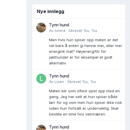
Nye innlegg
Tynn hund
Av
simira
·
Skrevet
%s, %s
Men hvis hun spiser opp maten er det
vel bare å enten gi henne mer, eller mer
energirik mat? Høyenergifôr for
jakthunder er for eksempel et godt
alternativ.
Tynn hund
Av
Lisen
·
Skrevet
%s, %s
Maten blir som oftest spist opp med en
gang. Jeg har sett at hun spiser både
tørr for og vom men hun spiser ikke nok
siden hun fortsatt er undervektig. Skal
bestille en time hos vetrinæren.
Tynn hund