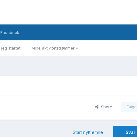
Facebook
 jeg startet
Mine aktivitetstrømmer
Share
Følge
Start nytt emne
Svar 