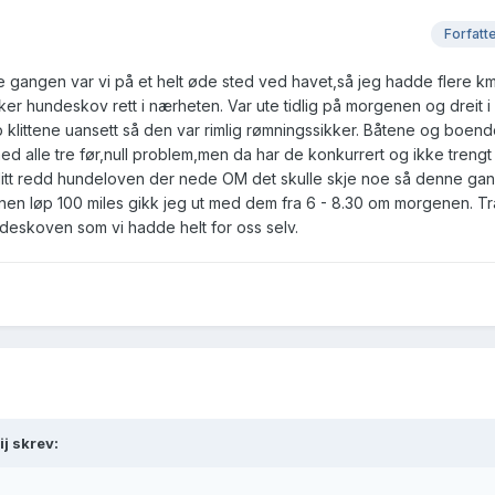
Forfatt
 gangen var vi på et helt øde sted ved havet,så jeg hadde flere 
er hundeskov rett i nærheten. Var ute tidlig på morgenen og dreit i
littene uansett så den var rimlig rømningssikker. Båtene og boend
ed alle tre før,null problem,men da har de konkurrert og ikke trengt
 litt redd hundeloven der nede OM det skulle skje noe så denne ga
en løp 100 miles gikk jeg ut med dem fra 6 - 8.30 om morgenen. Tra
ndeskoven som vi hadde helt for oss selv.
ij skrev: