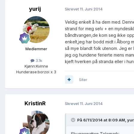
yurij
Skrevet
11. Juni 2014
Veldig enkelt å ha dem med. Denne
strand for meg selv + en myndesikk
båndtvangen,de kom seg ikke opp k
enkelt,jeg har bodd midt i Ålborg m
så mye blandt folk utenom. Jeg er
Medlemmer
jeg og hundene ferierte mens mann
3.1k
kjeft hverken på stranda eller i hu
Kjønn:
Kvinne
Hunderase:
borzoi x 3
Siter
KristinR
Skrevet
11. Juni 2014
På 6/11/2014 at 8:09 AM, yur
Skuggenatten,Telemark: