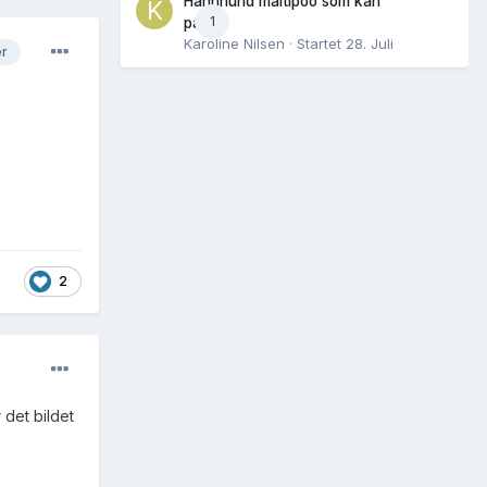
Hannhund maltipoo som kan
1
parres
Karoline Nilsen
· Startet
28. Juli
er
2
 det bildet