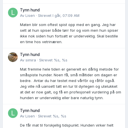
Tynn hund
Av
Lisen
·
Skrevet
I går, 07:09 AM
Maten blir som oftest spist opp med en gang. Jeg har
sett at hun spiser både tørr for og vom men hun spiser
ikke nok siden hun fortsatt er undervektig. Skal bestille
en time hos vetrinæren.
Tynn hund
Av
simira
·
Skrevet
%s, %s
Mat fremme hele tiden er generelt en dårlig metode for
småspiste hunder. Noen få, små måltider om dagen er
bedre. Antar du har testet med vårfôr og råfôr også.
Jeg ville nå uansett tatt en tur til dyrlegen og utelukket
at det er noe galt, og få en profesjonell vurdering på om
hunden er undervektig eller bare naturlig tynn.
Tynn hund
Av
Lisen
·
Skrevet
%s, %s
De får mat til forskjellig tidspunkt. Hunden virker helt