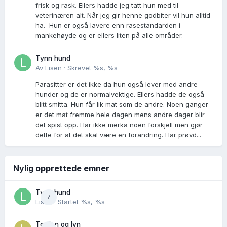
frisk og rask. Ellers hadde jeg tatt hun med til
veterinæren alt. Når jeg gir henne godbiter vil hun alltid
ha. Hun er også lavere enn rasestandarden i
mankehøyde og er ellers liten på alle områder.
Tynn hund
Av
Lisen
·
Skrevet
%s, %s
Parasitter er det ikke da hun også lever med andre
hunder og de er normalvektige. Ellers hadde de også
blitt smitta. Hun får lik mat som de andre. Noen ganger
er det mat fremme hele dagen mens andre dager blir
det spist opp. Har ikke merka noen forskjell men gjør
dette for at det skal være en forandring. Har prøvd...
Nylig opprettede emner
Tynn hund
7
Lisen
· Startet
%s, %s
Torden og lyn