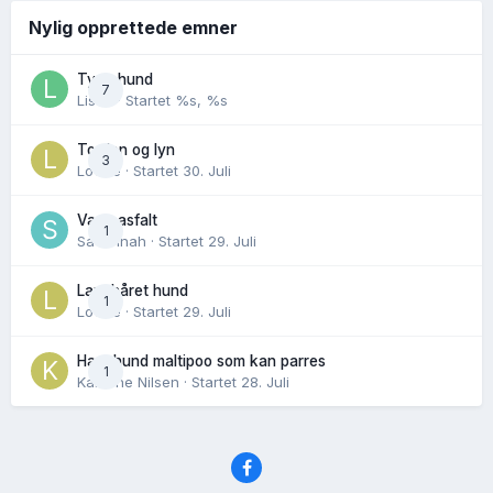
Nylig opprettede emner
Tynn hund
7
Lisen
· Startet
%s, %s
Torden og lyn
3
Lovise
· Startet
30. Juli
Varm asfalt
1
Savannah
· Startet
29. Juli
Langhåret hund
1
Lovise
· Startet
29. Juli
Hannhund maltipoo som kan parres
1
Karoline Nilsen
· Startet
28. Juli