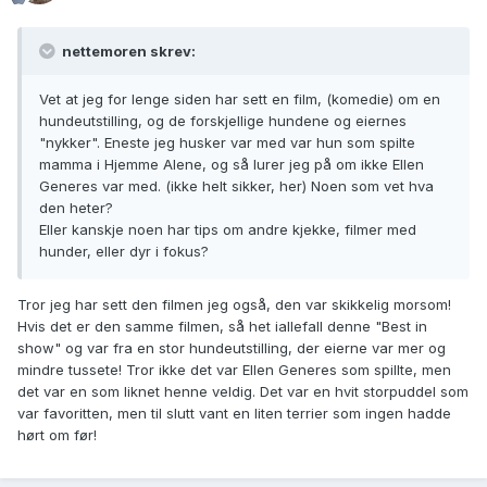
nettemoren skrev:
Vet at jeg for lenge siden har sett en film, (komedie) om en
hundeutstilling, og de forskjellige hundene og eiernes
"nykker". Eneste jeg husker var med var hun som spilte
mamma i Hjemme Alene, og så lurer jeg på om ikke Ellen
Generes var med. (ikke helt sikker, her) Noen som vet hva
den heter?
Eller kanskje noen har tips om andre kjekke, filmer med
hunder, eller dyr i fokus?
Tror jeg har sett den filmen jeg også, den var skikkelig morsom!
Hvis det er den samme filmen, så het iallefall denne "Best in
show" og var fra en stor hundeutstilling, der eierne var mer og
mindre tussete! Tror ikke det var Ellen Generes som spillte, men
det var en som liknet henne veldig. Det var en hvit storpuddel som
var favoritten, men til slutt vant en liten terrier som ingen hadde
hørt om før!