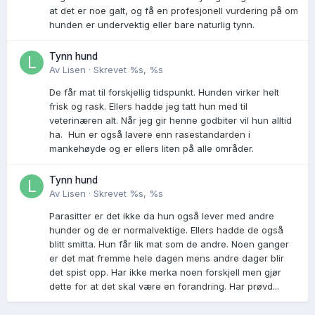
at det er noe galt, og få en profesjonell vurdering på om
hunden er undervektig eller bare naturlig tynn.
Tynn hund
Av
Lisen
·
Skrevet
%s, %s
De får mat til forskjellig tidspunkt. Hunden virker helt
frisk og rask. Ellers hadde jeg tatt hun med til
veterinæren alt. Når jeg gir henne godbiter vil hun alltid
ha. Hun er også lavere enn rasestandarden i
mankehøyde og er ellers liten på alle områder.
Tynn hund
Av
Lisen
·
Skrevet
%s, %s
Parasitter er det ikke da hun også lever med andre
hunder og de er normalvektige. Ellers hadde de også
blitt smitta. Hun får lik mat som de andre. Noen ganger
er det mat fremme hele dagen mens andre dager blir
det spist opp. Har ikke merka noen forskjell men gjør
dette for at det skal være en forandring. Har prøvd...