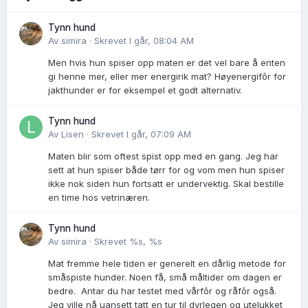
Tynn hund
Av
simira
·
Skrevet
I går, 08:04 AM
Men hvis hun spiser opp maten er det vel bare å enten
gi henne mer, eller mer energirik mat? Høyenergifôr for
jakthunder er for eksempel et godt alternativ.
Tynn hund
Av
Lisen
·
Skrevet
I går, 07:09 AM
Maten blir som oftest spist opp med en gang. Jeg har
sett at hun spiser både tørr for og vom men hun spiser
ikke nok siden hun fortsatt er undervektig. Skal bestille
en time hos vetrinæren.
Tynn hund
Av
simira
·
Skrevet
%s, %s
Mat fremme hele tiden er generelt en dårlig metode for
småspiste hunder. Noen få, små måltider om dagen er
bedre. Antar du har testet med vårfôr og råfôr også.
Jeg ville nå uansett tatt en tur til dyrlegen og utelukket