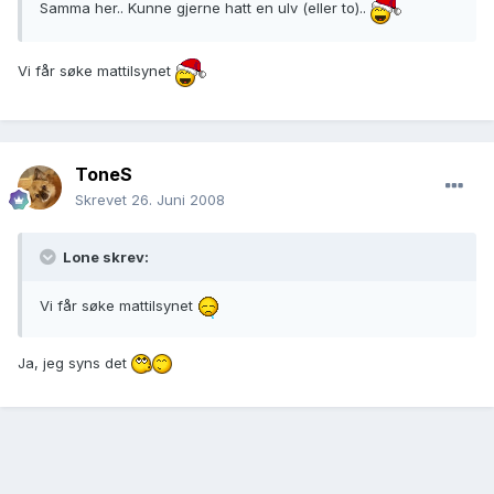
Samma her.. Kunne gjerne hatt en ulv (eller to)..
Vi får søke mattilsynet
ToneS
Skrevet
26. Juni 2008
Lone skrev:
Vi får søke mattilsynet
Ja, jeg syns det