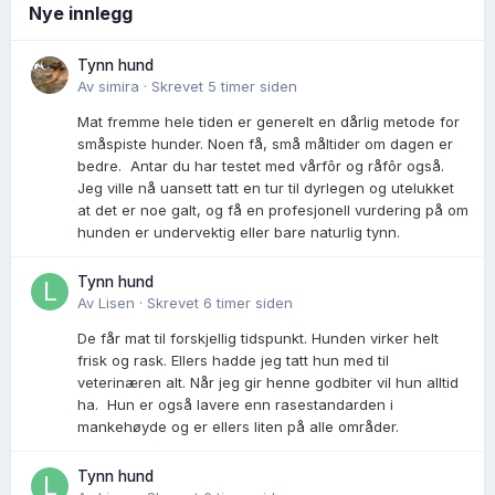
Nye innlegg
Tynn hund
Av
simira
·
Skrevet
5 timer siden
Mat fremme hele tiden er generelt en dårlig metode for
småspiste hunder. Noen få, små måltider om dagen er
bedre. Antar du har testet med vårfôr og råfôr også.
Jeg ville nå uansett tatt en tur til dyrlegen og utelukket
at det er noe galt, og få en profesjonell vurdering på om
hunden er undervektig eller bare naturlig tynn.
Tynn hund
Av
Lisen
·
Skrevet
6 timer siden
De får mat til forskjellig tidspunkt. Hunden virker helt
frisk og rask. Ellers hadde jeg tatt hun med til
veterinæren alt. Når jeg gir henne godbiter vil hun alltid
ha. Hun er også lavere enn rasestandarden i
mankehøyde og er ellers liten på alle områder.
Tynn hund