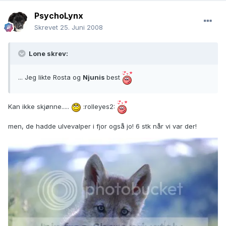
PsychoLynx
Skrevet
25. Juni 2008
Lone skrev:
... Jeg likte Rosta og
Njunis
best
Kan ikke skjønne.....
:rolleyes2:
men, de hadde ulvevalper i fjor også jo! 6 stk når vi var der!