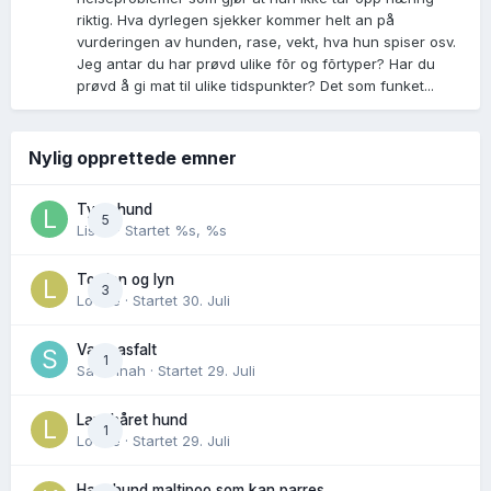
riktig. Hva dyrlegen sjekker kommer helt an på
vurderingen av hunden, rase, vekt, hva hun spiser osv.
Jeg antar du har prøvd ulike fõr og fõrtyper? Har du
prøvd å gi mat til ulike tidspunkter? Det som funket...
Nylig opprettede emner
Tynn hund
5
Lisen
· Startet
%s, %s
Torden og lyn
3
Lovise
· Startet
30. Juli
Varm asfalt
1
Savannah
· Startet
29. Juli
Langhåret hund
1
Lovise
· Startet
29. Juli
Hannhund maltipoo som kan parres