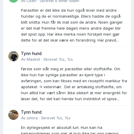
Av
Lisen
·
Skrevet
6 timer siden
Parasitter er det ikke da hun også lever med andre
hunder og de er normalvektige. Ellers hadde de også
blitt smitta. Hun får lik mat som de andre. Noen ganger
er det mat fremme hele dagen mens andre dager blir
det spist opp. Har ikke merka noen forskjell men gjør
dette for at det skal være en forandring. Har prøvd...
Tynn hund
Av
Maskot
·
Skrevet
%s, %s
Første som slår meg er parasitter eller stoffskifte. Om
ikke hun har synlige parasitter av kjent type i
avføringen, som kan fikses med en reseptfri markkur fra
apoteket -> veterinær. Det er antakelig stoffskifte, om
hun alltid har vært sånn. Ikke sikkert at mer energirikt for
løser det, for det kan hende hun instinktivt vil spise...
Tynn hund
Av
simira
·
Skrevet
%s, %s
En dyrlegesjekk er absolutt lurt. Hun kan ha
helseproblemer som gjør at hun ikke tar opp næring