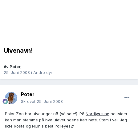
Ulvenavn!
Av
Poter
,
25. Juni 2008
i
Andre dyr
Poter
Skrevet
25. Juni 2008
Polar Zoo har ulveunger nå (så søte!). På
Nordlys sine
nettsider
kan man stemme på hva uleveungene kan hete. Stem i vei! Jeg
likte Rosta og Njunis best :rolleyes2: