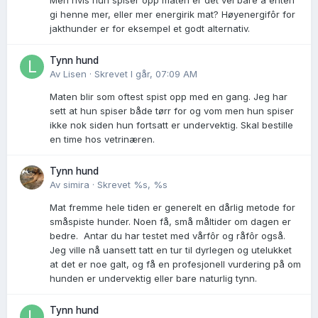
Men hvis hun spiser opp maten er det vel bare å enten
gi henne mer, eller mer energirik mat? Høyenergifôr for
jakthunder er for eksempel et godt alternativ.
Tynn hund
Av
Lisen
·
Skrevet
I går, 07:09 AM
Maten blir som oftest spist opp med en gang. Jeg har
sett at hun spiser både tørr for og vom men hun spiser
ikke nok siden hun fortsatt er undervektig. Skal bestille
en time hos vetrinæren.
Tynn hund
Av
simira
·
Skrevet
%s, %s
Mat fremme hele tiden er generelt en dårlig metode for
småspiste hunder. Noen få, små måltider om dagen er
bedre. Antar du har testet med vårfôr og råfôr også.
Jeg ville nå uansett tatt en tur til dyrlegen og utelukket
at det er noe galt, og få en profesjonell vurdering på om
hunden er undervektig eller bare naturlig tynn.
Tynn hund