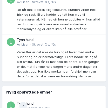
Av
Lisen
·
Skrevet
%s, %s
De får mat til forskjellig tidspunkt. Hunden virker helt
frisk og rask. Ellers hadde jeg tatt hun med til
veterinæren alt. Når jeg gir henne godbiter vil hun alltid
ha. Hun er også lavere enn rasestandarden i
mankehøyde og er ellers liten på alle områder.
Tynn hund
Av
Lisen
·
Skrevet
%s, %s
Parasitter er det ikke da hun også lever med andre
hunder og de er normalvektige. Ellers hadde de også
blitt smitta. Hun får lik mat som de andre. Noen ganger
er det mat fremme hele dagen mens andre dager blir
det spist opp. Har ikke merka noen forskjell men gjør
dette for at det skal være en forandring. Har prøvd...
Nylig opprettede emner
Tynn hund
7