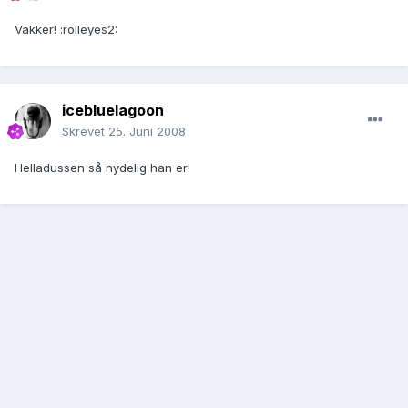
Vakker! :rolleyes2:
icebluelagoon
Skrevet
25. Juni 2008
Helladussen så nydelig han er!