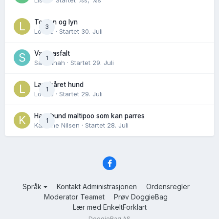
Lisen
· Startet
%s, %s
Torden og lyn
3
Lovise
· Startet
30. Juli
Varm asfalt
1
Savannah
· Startet
29. Juli
Langhåret hund
1
Lovise
· Startet
29. Juli
Hannhund maltipoo som kan parres
1
Karoline Nilsen
· Startet
28. Juli
Språk
Kontakt Administrasjonen
Ordensregler
Moderator Teamet
Prøv DoggieBag
Lær med EnkeltForklart
DoggieBag AS