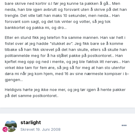
bare skrive ned kortnr o.l før jeg kunne ta pakken å gå... Men
neida, han ble igjen avbrutt og forsvant uten å skrive på det han
trengte. Det ville tatt han maks 10 sekunder, men neida... Han
forsvant som sagt, og det tok vinter og votter, så jeg tok
bankkortet og pakka mi, og dro...
Etter en stund fikk jeg telefon fra samme mannen. Han var helt i
fistel over at jeg hadde "stukket av". Jeg fikk bare se å komme
tilbake så han fikk skrevet på det han skulle, ellers så skulle han
politianmelde meg for å ha stjålet pakke på postkontoret... Han
kjeftet meg opp og ned i mente, og jeg ble faktisk litt nervøs... Han
virket ikke tam for fem øre, så jeg så for meg at han sto utenfor
døra mi når jeg kom hjem, med 16 av sine nærmeste kompiser i b-
gjengen...
Heldigvis hørte jeg ikke noe mer, og jeg tør igjen å hente pakker
på det samme postkontoret..
starlight
Skrevet
19. Juni 2008