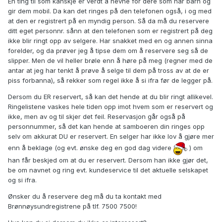
En ting til som kanskje er verdt å nevne for dere som har barn og
gir dem mobil. Da kan det ringes på den telefonen også, i og med
at den er registrert på en myndig person. Så da må du reservere
ditt eget personnr. sånn at den telefonen som er registrert på deg
ikke blir ringt opp av selgere. Har snakket med en og annen sinna
forelder, og da prøver jeg å tipse dem om å reservere seg så de
slipper. Men de vil heller brøle enn å høre på meg (regner med de
antar at jeg har tenkt å prøve å selge til dem på tross av at de er
piss forbanna), så rekker som regel ikke å si ifra før de legger på.
Dersom du ER reservert, så kan det hende at du blir ringt allikevel.
Ringelistene vaskes hele tiden opp imot hvem som er reservert og
ikke, men av og til skjer det feil. Reservasjon går også på
personnummer, så det kan hende at samboeren din ringes opp
selv om akkurat DU er reservert. En selger har ikke lov å gjøre mer
enn å beklage (og evt. ønske deg en god dag videre
) om
han får beskjed om at du er reservert. Dersom han ikke gjør det,
be om navnet og ring evt. kundeservice til det aktuelle selskapet
og si ifra.
Ønsker du å reservere deg må du ta kontakt med
Brønnøysundregistrene på tlf. 7500 7500!