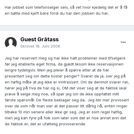
Har jobbet som telefonselger selv, så vet hvor kjedelig det er å få
en bøtte med kjeft bare fordi du har den jobben du har..
Guest Gråtass
Skrevet
18. Juni 2008
Jeg har reservert meg og har ikke hatt problemer med tlfselgere
før jeg etablerte eget firma, da gjaldt liksom ikke reservasjonen
lengre tydeligvis. Men jeg pleier å spørre etter at de har
presentert seg om dette koster penger? Svarer de ja, sier jeg på
en høflig måte at jeg ikke er inntressert. Om de derimot svarer nei,
hører jeg på hva de har og si, OM det viser seg at de faktisk skal
prøve å selge meg noe, så spør jeg om de ikke oppfattet mitt
første spørsmål. De fleste beklager seg da.. Jeg blir mer provosert
over de som når man sier at det passer litt dårlig nå, enten ringer
tilbake 10 min senere eller ikke gir seg. Jeg er som regel høflig,
men jeg kan fyre på folk som later som det er noe annet enn det
de faktisk er, det er ufattelig provoserende.