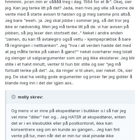
hmmmm.. pcen min er såååå treg i dag. 1564 for et år". Okej, sier
jeg. Kan jeg tenke litt på det? Jada, men hvis jeg ville så kunne de
vente med å starte avisen til høsten og gi meg samme pris altså.
Jeg bare "eeeh.. ja. Jeg skal jobbe i sommer jeg, så det tror jeg
ikke er nødvendig. Men jeg må tenke litt på de. vi har avisen på
jobben, så jeg leser den stortsett der..." Neket i andre enden
"Jamen, du kan få avtalegiro også vettu - kjempepraktisk å bare
få regningen i nettbanken". Jeg "hva i all verden hadde det med
at jeg måtte tenke på saken å gjøre?" neket overhører meg totalt
og slenger ut salgsargumenter som om jeg ikke eksisterer. Jeg blir
stille i et halvt minutt, venter til hun blir stille og sier "jeg må
fortsatt tenke på det". Ja, da ringer vi til uken, sier neket. Ok, sier
jeg. De skal ha veldig gode argumenter og priser før jeg gidder å
blande meg inn i det der igjen ass..
molly skrev:
Og mens vi er inne på ekspeditører i butikker o.l så har jeg
vel mine "diller" her og... Jeg HATER at ekspeditører, enten
det er i en klesbutikk eller på postkontoret, ikke kan
konsentrere seg om en kunde av gangen... Jeg kan fint
vente på tur, men når det er min tur skal pinadø ikke