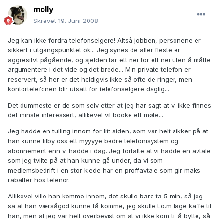
molly
Skrevet
19. Juni 2008
Jeg kan ikke fordra telefonselgere! Altså jobben, personene er
sikkert i utgangspunktet ok... Jeg synes de aller fleste er
aggresitvt pågående, og sjelden tar ett nei for ett nei uten å måtte
argumentere i det vide og det brede... Min private telefon er
reservert, så her er det heldigvis ikke så ofte de ringer, men
kontortelefonen blir utsatt for telefonselgere daglig...
Det dummeste er de som selv etter at jeg har sagt at vi ikke finnes
det minste interessert, allikevel vil booke ett møte...
Jeg hadde en tulling innom for litt siden, som var helt sikker på at
han kunne tilby oss ett myyyye bedre telefonisystem og
abonnement enn vi hadde i dag. Jeg fortalte at vi hadde en avtale
som jeg tvilte på at han kunne gå under, da vi som
medlemsbedrift i en stor kjede har en proffavtale som gir maks
rabatter hos telenor.
Allikevel ville han komme innom, det skulle bare ta 5 min, så jeg
sa at han værsågod kunne få komme, jeg skulle t.o.m lage kaffe til
han, men at jeg var helt overbevist om at vi ikke kom til å bytte, så