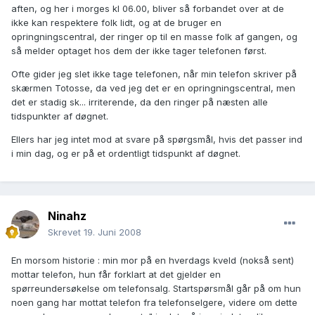
aften, og her i morges kl 06.00, bliver så forbandet over at de
ikke kan respektere folk lidt, og at de bruger en
opringningscentral, der ringer op til en masse folk af gangen, og
så melder optaget hos dem der ikke tager telefonen først.
Ofte gider jeg slet ikke tage telefonen, når min telefon skriver på
skærmen Totosse, da ved jeg det er en opringningscentral, men
det er stadig sk... irriterende, da den ringer på næsten alle
tidspunkter af døgnet.
Ellers har jeg intet mod at svare på spørgsmål, hvis det passer ind
i min dag, og er på et ordentligt tidspunkt af døgnet.
Ninahz
Skrevet
19. Juni 2008
En morsom historie : min mor på en hverdags kveld (nokså sent)
mottar telefon, hun får forklart at det gjelder en
spørreundersøkelse om telefonsalg. Startspørsmål går på om hun
noen gang har mottat telefon fra telefonselgere, videre om dette