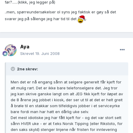
før?......(klikk, jeg legger på)
..men, spørreundersøkelser ol syns jeg faktisk er gøy så det
svarer jeg på sålenge jeg har tid til det
Aya
Skrevet
19. Juni 2008
2ne skrev:
Men det er nå engang sånn at selgere generelt får kjeft for
alt mulig rart. Det er ikke bare telefonselgere det. Jeg tror
jeg kan skrive ganske langt om alt JEG fikk kjeft for iløpet av
de 8 årene jeg jobbet i kiosk, der ser ut til at det er helt greit
å brøle til en stakkar som tilfeldigvis jobber i et serviceyrke
bare fordi man har hatt en dårlig uke selv.
Det mest idiotiske jeg har fått kjeft for - og det var stort sett
sånn HVER uke - er at f.eks Norsk Tipping (eller Rikstoto, for
den saks skyld) stenger linjene når fristen for innlevering