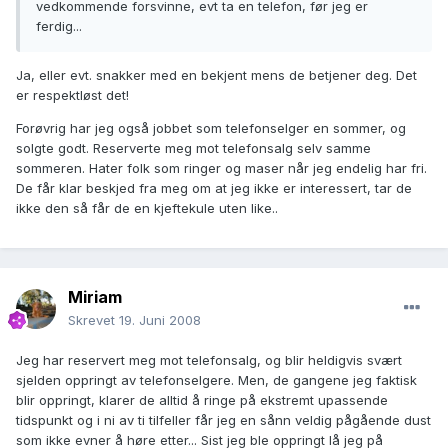
vedkommende forsvinne, evt ta en telefon, før jeg er
ferdig...
Ja, eller evt. snakker med en bekjent mens de betjener deg. Det
er respektløst det!
Forøvrig har jeg også jobbet som telefonselger en sommer, og
solgte godt. Reserverte meg mot telefonsalg selv samme
sommeren. Hater folk som ringer og maser når jeg endelig har fri.
De får klar beskjed fra meg om at jeg ikke er interessert, tar de
ikke den så får de en kjeftekule uten like..
Miriam
Skrevet
19. Juni 2008
Jeg har reservert meg mot telefonsalg, og blir heldigvis svært
sjelden oppringt av telefonselgere. Men, de gangene jeg faktisk
blir oppringt, klarer de alltid å ringe på ekstremt upassende
tidspunkt og i ni av ti tilfeller får jeg en sånn veldig pågående dust
som ikke evner å høre etter... Sist jeg ble oppringt lå jeg på