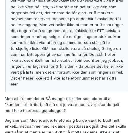
vet man heller ikke at vedkommende er reservert - da burde
de ikke vært på lista, ikke sant? Men det er ikke den som
ringer sin feil det, det eneste de får gjort, er å markere
navnet som reservert, og satse på at det blir "vasket bort" i
neste omgang. Man vet heller ikke at man er nr 3 som ringer
den dagen for å selge noe, det er faktisk ikke ETT selskap
som ringer rundt og selger alle mulige slags produkter. Man
kan heller ikke vite at en og samme person står på to
forskjellige lister OM man skulle være så uheldig å ringe en
som har blitt oppringt av samme firma før. Det står heller
ikke at det enkeltmannsforetaket (som bedriften jeg jobbet i,
ringte til) er lagt ned for 3 år siden - da burde det heller ikke
vært på lista, men det er fortsatt ikke den som ringer sin feil.
Det er heller ikke lett å vite at telefonnummeret har skifta
eier..
Men altså... om det er SÅ mange feilkilder som bidrar til at
"kunden" blir irritert, så må det jo være noe rav ruskende galt
med hele telefonsalgopplegget ?
Jeg sier som Moondance: telefonsalg burde vært forbudt helt
enkelt... det samme med reklame i postkassa også, dvs det skulle
vært sånn at man sier JA TAKK til å motta reklame, ikke slik at