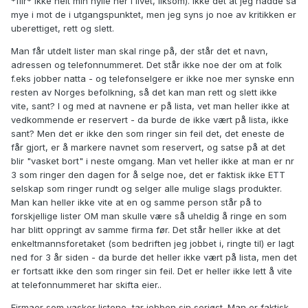
*flir* Ikke helt min hylle her i livet, liksom). Ikke det at jeg hadde så
mye i mot de i utgangspunktet, men jeg syns jo noe av kritikken er
uberettiget, rett og slett.
Man får utdelt lister man skal ringe på, der står det et navn,
adressen og telefonnummeret. Det står ikke noe der om at folk
f.eks jobber natta - og telefonselgere er ikke noe mer synske enn
resten av Norges befolkning, så det kan man rett og slett ikke
vite, sant? I og med at navnene er på lista, vet man heller ikke at
vedkommende er reservert - da burde de ikke vært på lista, ikke
sant? Men det er ikke den som ringer sin feil det, det eneste de
får gjort, er å markere navnet som reservert, og satse på at det
blir "vasket bort" i neste omgang. Man vet heller ikke at man er nr
3 som ringer den dagen for å selge noe, det er faktisk ikke ETT
selskap som ringer rundt og selger alle mulige slags produkter.
Man kan heller ikke vite at en og samme person står på to
forskjellige lister OM man skulle være så uheldig å ringe en som
har blitt oppringt av samme firma før. Det står heller ikke at det
enkeltmannsforetaket (som bedriften jeg jobbet i, ringte til) er lagt
ned for 3 år siden - da burde det heller ikke vært på lista, men det
er fortsatt ikke den som ringer sin feil. Det er heller ikke lett å vite
at telefonnummeret har skifta eier..
Firmaer som vasker listene, tar jobben sin seriøst. Man er faktisk