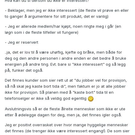
Hva kan du si dersom du ikke er interessert?
- Beklager, men jeg er ikke interessert (de fleste vil prøve en eller
to ganger å argumentere for sitt produkt, det er vanlig)
- Jeg er allerede medlem/har kjøpt, noen ringte meg i går (en
løgn som i de fleste tilfeller vil fungere)
- Jeg er reservert
..ja, det er lov til å være uhøflig, kjefte og bråke, men både for
deg og den andre personen i andre enden er det bedre å bruke
energien på andre ting. Evt. bare si "ikke interessert" og så legg
på, funker det også.
Det finnes kunder som sier rett ut at "du jobber vel for provisjon,
så nå skal jeg kaste bort tida di", men faktum er jo at alle jobber
ikke for provisjon. Så planen med å "kaste bort" tida til en
telefonselger er ikke så veldig god egentlig
Avslutningsvis så er de fleste ålreite mennesker som ikke er ute
etter å ødelegge dagen for deg, men ja, det finnes igler også.
Jeg er positivt overrasket over hvor mange hyggelige mennesker
det finnes (de trenger ikke være interessert engang!). De som sier