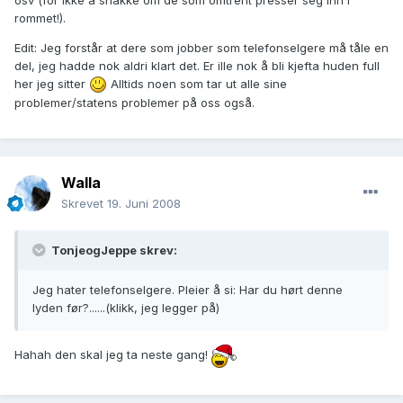
rommet!).
Edit: Jeg forstår at dere som jobber som telefonselgere må tåle en
del, jeg hadde nok aldri klart det. Er ille nok å bli kjefta huden full
her jeg sitter
Alltids noen som tar ut alle sine
problemer/statens problemer på oss også.
Walla
Skrevet
19. Juni 2008
TonjeogJeppe skrev:
Jeg hater telefonselgere. Pleier å si: Har du hørt denne
lyden før?......(klikk, jeg legger på)
Hahah den skal jeg ta neste gang!