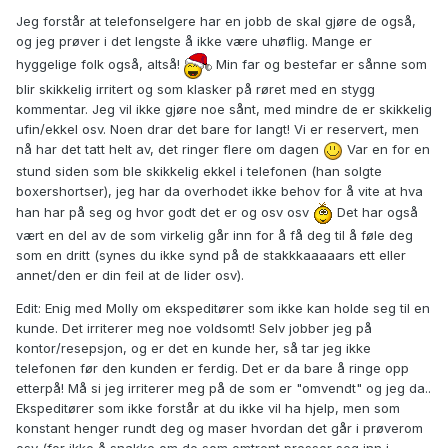
Jeg forstår at telefonselgere har en jobb de skal gjøre de også,
og jeg prøver i det lengste å ikke være uhøflig. Mange er
hyggelige folk også, altså!
Min far og bestefar er sånne som
blir skikkelig irritert og som klasker på røret med en stygg
kommentar. Jeg vil ikke gjøre noe sånt, med mindre de er skikkelig
ufin/ekkel osv. Noen drar det bare for langt! Vi er reservert, men
nå har det tatt helt av, det ringer flere om dagen
Var en for en
stund siden som ble skikkelig ekkel i telefonen (han solgte
boxershortser), jeg har da overhodet ikke behov for å vite at hva
han har på seg og hvor godt det er og osv osv
Det har også
vært en del av de som virkelig går inn for å få deg til å føle deg
som en dritt (synes du ikke synd på de stakkkaaaaars ett eller
annet/den er din feil at de lider osv).
Edit: Enig med Molly om ekspeditører som ikke kan holde seg til en
kunde. Det irriterer meg noe voldsomt! Selv jobber jeg på
kontor/resepsjon, og er det en kunde her, så tar jeg ikke
telefonen før den kunden er ferdig. Det er da bare å ringe opp
etterpå! Må si jeg irriterer meg på de som er "omvendt" og jeg da..
Ekspeditører som ikke forstår at du ikke vil ha hjelp, men som
konstant henger rundt deg og maser hvordan det går i prøverom
osv (for ikke å snakke om de som omtrent presser seg inn i