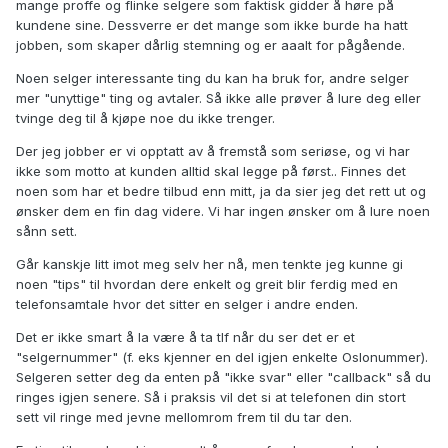
mange proffe og flinke selgere som faktisk gidder å høre på
kundene sine. Dessverre er det mange som ikke burde ha hatt
jobben, som skaper dårlig stemning og er aaalt for pågående.
Noen selger interessante ting du kan ha bruk for, andre selger
mer "unyttige" ting og avtaler. Så ikke alle prøver å lure deg eller
tvinge deg til å kjøpe noe du ikke trenger.
Der jeg jobber er vi opptatt av å fremstå som seriøse, og vi har
ikke som motto at kunden alltid skal legge på først.. Finnes det
noen som har et bedre tilbud enn mitt, ja da sier jeg det rett ut og
ønsker dem en fin dag videre. Vi har ingen ønsker om å lure noen
sånn sett.
Går kanskje litt imot meg selv her nå, men tenkte jeg kunne gi
noen "tips" til hvordan dere enkelt og greit blir ferdig med en
telefonsamtale hvor det sitter en selger i andre enden.
Det er ikke smart å la være å ta tlf når du ser det er et
"selgernummer" (f. eks kjenner en del igjen enkelte Oslonummer).
Selgeren setter deg da enten på "ikke svar" eller "callback" så du
ringes igjen senere. Så i praksis vil det si at telefonen din stort
sett vil ringe med jevne mellomrom frem til du tar den.