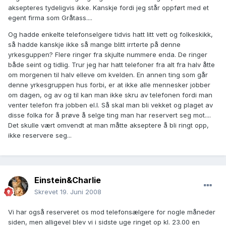
aksepteres tydeligvis ikke. Kanskje fordi jeg står oppført med et
egent firma som Gråtass....
Og hadde enkelte telefonselgere tidvis hatt litt vett og folkeskikk,
så hadde kanskje ikke så mange blitt irrterte på denne
yrkesguppen? Flere ringer fra skjulte nummere enda. De ringer
både seint og tidlig. Trur jeg har hatt telefoner fra alt fra halv åtte
om morgenen til halv elleve om kvelden. En annen ting som går
denne yrkesgruppen hus forbi, er at ikke alle mennesker jobber
om dagen, og av og til kan man ikke skru av telefonen fordi man
venter telefon fra jobben el.l. Så skal man bli vekket og plaget av
disse folka for å prøve å selge ting man har reservert seg mot....
Det skulle vært omvendt at man måtte akseptere å bli ringt opp,
ikke reservere seg...
Einstein&Charlie
Skrevet
19. Juni 2008
Vi har også reserveret os mod telefonsælgere for nogle måneder
siden, men alligevel blev vi i sidste uge ringet op kl. 23.00 en