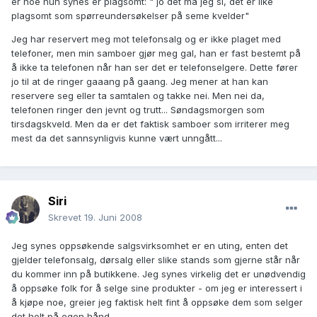
er noe hun synes er plagsomt: " jo det må jeg si, det er like
plagsomt som spørreundersøkelser på seme kvelder"
Jeg har reservert meg mot telefonsalg og er ikke plaget med
telefoner, men min samboer gjør meg gal, han er fast bestemt på
å ikke ta telefonen når han ser det er telefonselgere. Dette fører
jo til at de ringer gaaang på gaang. Jeg mener at han kan
reservere seg eller ta samtalen og takke nei. Men nei da,
telefonen ringer den jevnt og trutt... Søndagsmorgen som
tirsdagskveld. Men da er det faktisk samboer som irriterer meg
mest da det sannsynligvis kunne vært unngått...
Siri
Skrevet
19. Juni 2008
Jeg synes oppsøkende salgsvirksomhet er en uting, enten det
gjelder telefonsalg, dørsalg eller slike stands som gjerne står når
du kommer inn på butikkene. Jeg synes virkelig det er unødvendig
å oppsøke folk for å selge sine produkter - om jeg er interessert i
å kjøpe noe, greier jeg faktisk helt fint å oppsøke dem som selger
det helt på egen hånd...