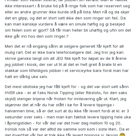
ikke interessert i å bruke tid på å ringe folk som har reservert seg
eller av andre grunner ikke burde stå på lista. Men nå og da skjer
det en glipp, og det er stort sett ikke den som ringer sin feil.. Da
kan man kanskje vurdere å være en smule høflig og gi beskjed
om feilen som er gjort? Så får man heller bli uhøflig og ufin om det
ikke går inn hos den som ringer..?
Men det er nå engang sånn at selgere generelt får kjeft for alt
mulig rart. Det er ikke bare telefonselgere det. Jeg tror jeg kan
skrive ganske langt om alt JEG fikk kjeft for iløpet av de 8 årene
jeg jobbet i kiosk, der ser ut til at det er helt greit å brøle til en
stakkar som tilfeldigvis jobber i et serviceyrke bare fordi man har
hatt en dårlig uke selv.
Det mest idiotiske jeg har fått kjeft for - og det var stort sett sånn
HVER uke - er at f.eks Norsk Tipping (eller Rikstoto, for den saks
skyld) stenger linjene når fristen for innlevering går ut. Klart, jeg
skjønner det at når du har stått i kø for å levere tippinga i
halvannen time, så er det surt at du ikke får levert fordi at kl. er 3
sekunder over seks - men man kan faktisk levere tipping hele uka
i åpningstiden - for vår del var det hver dag mellom 10 og 20..
Ironisk nok så var det alltid de samme som kom i siste liten.. Da er
det ihvertfall vår feil at folk ikke får levert tippinga si, liksom