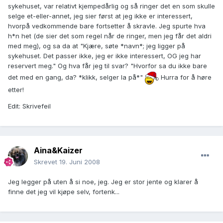
sykehuset, var relativt kjempedårlig og så ringer det en som skulle
selge et-eller-annet, jeg sier først at jeg ikke er interessert,
hvorpå vedkommende bare fortsetter å skravle. Jeg spurte hva
h*n het (de sier det som regel når de ringer, men jeg får det aldri
med meg), og sa da at "Kjære, søte *navn*; jeg ligger på
sykehuset. Det passer ikke, jeg er ikke interessert, OG jeg har
reservert meg." Og hva får jeg til svar? "Hvorfor sa du ikke bare
det med en gang, da? *klikk, selger la på*"
Hurra for å høre
etter!
Edit: Skrivefeil
Aina&Kaizer
Skrevet
19. Juni 2008
Jeg legger på uten å si noe, jeg. Jeg er stor jente og klarer å
finne det jeg vil kjøpe selv, fortenk...