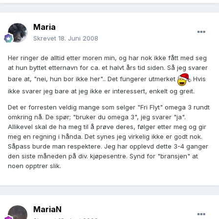
Maria
Skrevet
18. Juni 2008
Her ringer de alltid etter moren min, og har nok ikke fått med seg
at hun byttet etternavn for ca. et halvt års tid siden. Så jeg svarer
bare at, "nei, hun bor ikke her".. Det fungerer utmerket
Hvis
ikke svarer jeg bare at jeg ikke er interessert, enkelt og greit.
Det er forresten veldig mange som selger "Fri Flyt" omega 3 rundt
omkring nå. De spør; "bruker du omega 3", jeg svarer "ja".
Allikevel skal de ha meg til å prøve deres, følger etter meg og gir
meg en regning i hånda. Det synes jeg virkelig ikke er godt nok.
Såpass burde man respektere. Jeg har opplevd dette 3-4 ganger
den siste måneden på div. kjøpesentre. Synd for "bransjen" at
noen opptrer slik.
MariaN