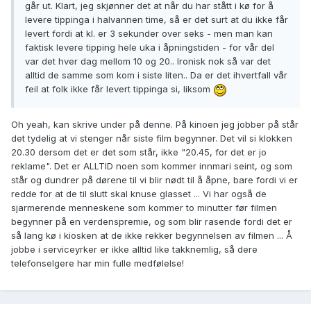
går ut. Klart, jeg skjønner det at når du har stått i kø for å
levere tippinga i halvannen time, så er det surt at du ikke får
levert fordi at kl. er 3 sekunder over seks - men man kan
faktisk levere tipping hele uka i åpningstiden - for vår del
var det hver dag mellom 10 og 20.. Ironisk nok så var det
alltid de samme som kom i siste liten.. Da er det ihvertfall vår
feil at folk ikke får levert tippinga si, liksom
Oh yeah, kan skrive under på denne. På kinoen jeg jobber på står
det tydelig at vi stenger når siste film begynner. Det vil si klokken
20.30 dersom det er det som står, ikke "20.45, for det er jo
reklame". Det er ALLTID noen som kommer innmari seint, og som
står og dundrer på dørene til vi blir nødt til å åpne, bare fordi vi er
redde for at de til slutt skal knuse glasset ... Vi har også de
sjarmerende menneskene som kommer to minutter før filmen
begynner på en verdenspremie, og som blir rasende fordi det er
så lang kø i kiosken at de ikke rekker begynnelsen av filmen ... Å
jobbe i serviceyrker er ikke alltid like takknemlig, så dere
telefonselgere har min fulle medfølelse!