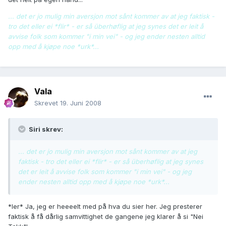
... det er jo mulig min aversjon mot sånt kommer av at jeg faktisk -
tro det eller ei *flir* - er så überhøflig at jeg synes det er leit å
avvise folk som kommer "i min vei" - og jeg ender nesten alltid
opp med å kjøpe noe *urk*...
Vala
Skrevet
19. Juni 2008
Siri skrev:
... det er jo mulig min aversjon mot sånt kommer av at jeg
faktisk - tro det eller ei *flir* - er så überhøflig at jeg synes
det er leit å avvise folk som kommer "i min vei" - og jeg
ender nesten alltid opp med å kjøpe noe *urk*...
*ler* Ja, jeg er heeeelt med på hva du sier her. Jeg presterer
faktisk å få dårlig samvittighet de gangene jeg klarer å si "Nei