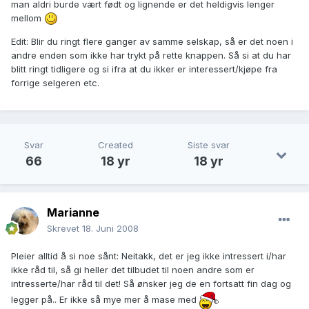
man aldri burde vært født og lignende er det heldigvis lenger
mellom
Edit: Blir du ringt flere ganger av samme selskap, så er det noen i
andre enden som ikke har trykt på rette knappen. Så si at du har
blitt ringt tidligere og si ifra at du ikker er interessert/kjøpe fra
forrige selgeren etc.
Svar
Created
Siste svar
66
18 yr
18 yr
Marianne
Skrevet
18. Juni 2008
Pleier alltid å si noe sånt: Neitakk, det er jeg ikke intressert i/har
ikke råd til, så gi heller det tilbudet til noen andre som er
intresserte/har råd til det! Så ønsker jeg de en fortsatt fin dag og
legger på.. Er ikke så mye mer å mase med