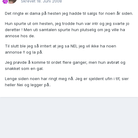
Skrevet
18. Juni 2008
Det ringte ei dama på hesten jeg hadde til salgs for noen år siden.
Hun spurte ut om hesten, jeg trodde hun var intr og jeg svarte jo
deretter ! Men uti samtalen spurte hun plutselig om jeg ville ha
annose hos de.
Til slutt ble jeg så irritert at jeg sa NEI, jeg vil ikke ha noen
annonse !! og la på.
Jeg prøvde å komme til ordet flere ganger, men hun avbrøt og
snakket som en gal.
Lenge siden noen har ringt meg nå. Jeg er sjeldent ufin i tlf, sier
heller Nei og legger på..