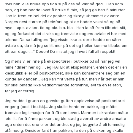
hvis han ville bruke opp tida si på oss så vær så god... Han kom
han, og han hadde lovet å bruke 5 min, så jeg ga han 5 minutter...
Han la frem en hel del av papirer og skrøyt uhemmet av være
Norges nest største på telefoni og at de hadde vokst så og så
mye i løpet av kort tid og bla. bla. bla... Han la så frem tilbudet sitt,
og jeg forkastet det straks og fremviste dagens avtale vi har med
telenor. Da sa tullingen: "jeg visste ikke at dere hadde en sånn
avtale da, da må jeg se litt mer på det og heller komme tilbake om
ett par dager....." Doooh! Da mistet jeg i hvert fall all respekt!
Og mens vi er inne på ekspeditører i butikker o.l så har jeg vel
mine "diller" her og... Jeg HATER at ekspeditører, enten det er i en
klesbutikk eller på postkontoret, ikke kan konsentrere seg om en
kunde av gangen... Jeg kan fint vente på tur, men når det er min
tur skal pinadø ikke vedkommende forsvinne, evt ta en telefon,
før jeg er ferdig...
Jeg hadde i grunn en ganske guffen opplevelse på postkontoret
engang (post i butikk)... Jeg skulle hente en pakke, og måtte
fremvise legitimasjon for å få den levert. Mannen i skranken måtte
lete litt for å finne pakken, og ble stadig avbrutt av andre ansatte
pga enten det ene eller det andre, og jeg begynte å bli temmelig
utålmodig. Omsider fant han pakken, la den på disken og skulle