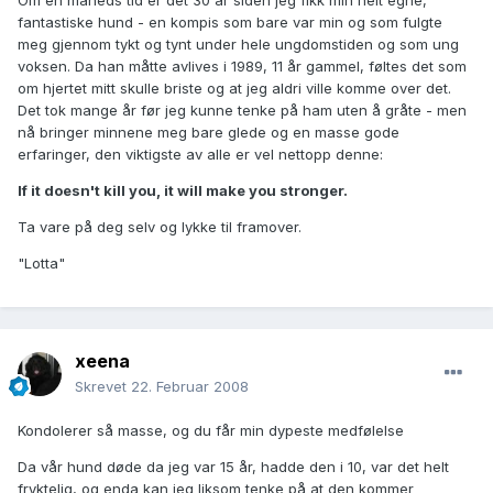
Om en måneds tid er det 30 år siden jeg fikk min helt egne,
fantastiske hund - en kompis som bare var min og som fulgte
meg gjennom tykt og tynt under hele ungdomstiden og som ung
voksen. Da han måtte avlives i 1989, 11 år gammel, føltes det som
om hjertet mitt skulle briste og at jeg aldri ville komme over det.
Det tok mange år før jeg kunne tenke på ham uten å gråte - men
nå bringer minnene meg bare glede og en masse gode
erfaringer, den viktigste av alle er vel nettopp denne:
If it doesn't kill you, it will make you stronger.
Ta vare på deg selv og lykke til framover.
"Lotta"
xeena
Skrevet
22. Februar 2008
Kondolerer så masse, og du får min dypeste medfølelse
Da vår hund døde da jeg var 15 år, hadde den i 10, var det helt
fryktelig, og enda kan jeg liksom tenke på at den kommer