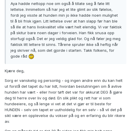
Aya hadde nettopp noe om også å tillate seg å føle litt
lettelse. Innimellom så har jeg et lite glimt av slik følelse,
fordi jeg visste at hunden min jo ikke hadde noen mulighet
til å bli frisk igjen. Litt lettelse over at han slapp før han ble
så ille at hans livskvalitet ville vært helt elendig. Vi var faktisk
på skitur bare noen dager i forveien. Han fikk snusa opp
storfugl også. Det er jeg veldig glad for. Og nå føler jeg meg
faktisk litt lettere til sinns. Tårene spruter ikke så heftig når
jeg skriver nå, som det gjorde i starten. Takk folkens, for
gode råd
Kjære deg,
Sorg er vanskelig og personlig - og ingen andre enn du kan helt
ut forstå det tapet du har lidt, hvordan beslutningen om å avlive
hunden har vært - eller hvor tøft det var for akkurat DEG å gjøre
deg til herre over liv og død. En slik plikt og rett har vi som
hundeeiere, og så lenge vi vet at det vi gjør er til beste for
HUNDEN - selv om tapet er uutholdelig for en selv - så vil det på
sikt være en opplevelse du vokser på og en erfaring du blir rikere
av.