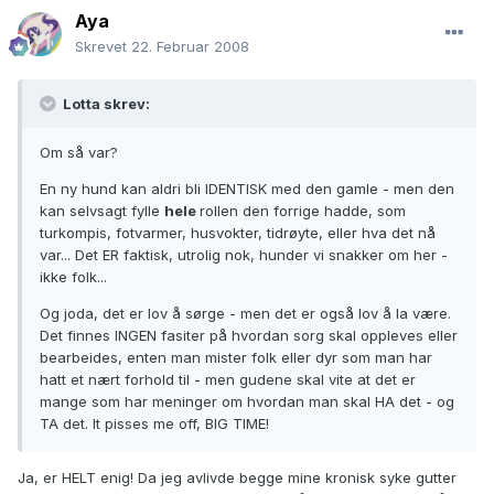
Aya
Skrevet
22. Februar 2008
Lotta skrev:
Om så var?
En ny hund kan aldri bli IDENTISK med den gamle - men den
kan selvsagt fylle
hele
rollen den forrige hadde, som
turkompis, fotvarmer, husvokter, tidrøyte, eller hva det nå
var... Det ER faktisk, utrolig nok, hunder vi snakker om her -
ikke folk...
Og joda, det er lov å sørge - men det er også lov å la være.
Det finnes INGEN fasiter på hvordan sorg skal oppleves eller
bearbeides, enten man mister folk eller dyr som man har
hatt et nært forhold til - men gudene skal vite at det er
mange som har meninger om hvordan man skal HA det - og
TA det. It pisses me off, BIG TIME!
Ja, er HELT enig! Da jeg avlivde begge mine kronisk syke gutter