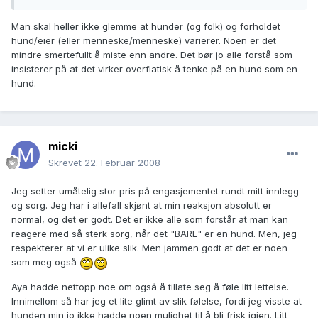
Man skal heller ikke glemme at hunder (og folk) og forholdet
hund/eier (eller menneske/menneske) varierer. Noen er det
mindre smertefullt å miste enn andre. Det bør jo alle forstå som
insisterer på at det virker overflatisk å tenke på en hund som en
hund.
micki
Skrevet
22. Februar 2008
Jeg setter umåtelig stor pris på engasjementet rundt mitt innlegg
og sorg. Jeg har i allefall skjønt at min reaksjon absolutt er
normal, og det er godt. Det er ikke alle som forstår at man kan
reagere med så sterk sorg, når det "BARE" er en hund. Men, jeg
respekterer at vi er ulike slik. Men jammen godt at det er noen
som meg også
Aya hadde nettopp noe om også å tillate seg å føle litt lettelse.
Innimellom så har jeg et lite glimt av slik følelse, fordi jeg visste at
hunden min jo ikke hadde noen mulighet til å bli frisk igjen. Litt