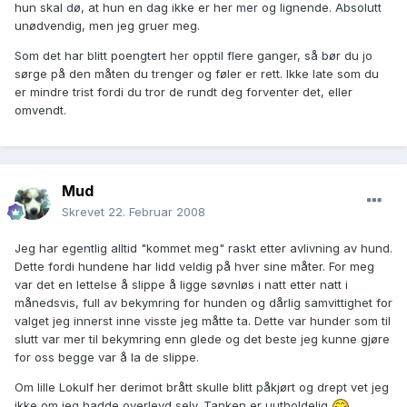
hun skal dø, at hun en dag ikke er her mer og lignende. Absolutt
unødvendig, men jeg gruer meg.
Som det har blitt poengtert her opptil flere ganger, så bør du jo
sørge på den måten du trenger og føler er rett. Ikke late som du
er mindre trist fordi du tror de rundt deg forventer det, eller
omvendt.
Mud
Skrevet
22. Februar 2008
Jeg har egentlig alltid "kommet meg" raskt etter avlivning av hund.
Dette fordi hundene har lidd veldig på hver sine måter. For meg
var det en lettelse å slippe å ligge søvnløs i natt etter natt i
månedsvis, full av bekymring for hunden og dårlig samvittighet for
valget jeg innerst inne visste jeg måtte ta. Dette var hunder som til
slutt var mer til bekymring enn glede og det beste jeg kunne gjøre
for oss begge var å la de slippe.
Om lille Lokulf her derimot brått skulle blitt påkjørt og drept vet jeg
ikke om jeg hadde overlevd selv. Tanken er uutholdelig