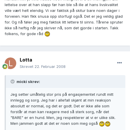
lettelse over at han slapp før han ble så ille at hans livskvalitet
ville vært helt elendig. Vi var faktisk på skitur bare noen dager i
forveien. Han fikk snusa opp storfugl også. Det er jeg veldig glad
for. Og nå føler jeg meg faktisk litt lettere til sinns. Tårene spruter
ikke så heftig når jeg skriver nå, som det gjorde i starten. Takk
folkens, for gode råd
Lotta
Skrevet
22. Februar 2008
micki skrev:
Jeg setter umåtelig stor pris på engasjementet rundt mitt
innlegg og sorg. Jeg har i allefall skjønt at min reaksjon
absolutt er normal, og det er godt. Det er ikke alle som
forstår at man kan reagere med så sterk sorg, når det
"BARE" er en hund. Men, jeg respekterer at vi er ulike slik.
Men jammen godt at det er noen som meg også