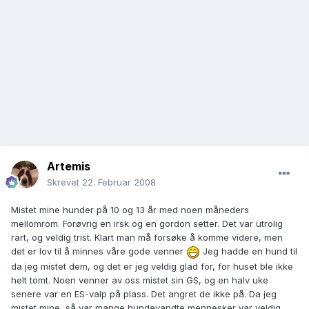
Artemis
Skrevet
22. Februar 2008
Mistet mine hunder på 10 og 13 år med noen måneders
mellomrom. Forøvrig en irsk og en gordon setter. Det var utrolig
rart, og veldig trist. Klart man må forsøke å komme videre, men
det er lov til å minnes våre gode venner
Jeg hadde en hund til
da jeg mistet dem, og det er jeg veldig glad for, for huset ble ikke
helt tomt. Noen venner av oss mistet sin GS, og en halv uke
senere var en ES-valp på plass. Det angret de ikke på. Da jeg
mistet mine, så var mange hundevandte mennesker var veldig