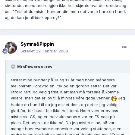
støttende, mens andre igjen ikke helt skjønte hva det dreide seg
om: "Trist at du mistet hunden din, men det var jo bare en hund,
og du kan jo alltids kjøpe ny?"
Symra&Pippin
Skrevet
22. Februar 2008
MrsPowers skrev:
Mistet mine hunder på 10 og 13 år med noen måneders
mellomrom. Forøvrig en irsk og en gordon setter. Det var
utrolig rart, og veldig trist. Klart man må forsøke å komme
videre, men det er lov til å minnes våre gode venner
Jeg
hadde en hund til da jeg mistet dem, og det er jeg veldig
glad for, for huset ble ikke helt tomt. Noen venner av oss
mistet sin GS, og en halv uke senere var en ES-valp på
plass. Det angret de ikke på. Da jeg mistet mine, så var
mange hundevandte mennesker var veldig støttende, mens
andre igjen ikke helt skjønte hva det dreide seg om: "Trist at