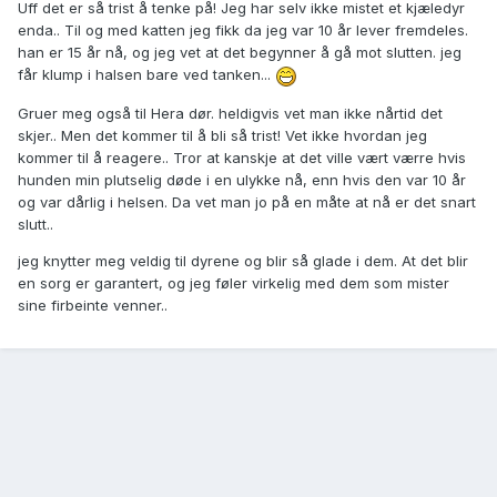
Uff det er så trist å tenke på! Jeg har selv ikke mistet et kjæledyr
enda.. Til og med katten jeg fikk da jeg var 10 år lever fremdeles.
han er 15 år nå, og jeg vet at det begynner å gå mot slutten. jeg
får klump i halsen bare ved tanken...
Gruer meg også til Hera dør. heldigvis vet man ikke nårtid det
skjer.. Men det kommer til å bli så trist! Vet ikke hvordan jeg
kommer til å reagere.. Tror at kanskje at det ville vært værre hvis
hunden min plutselig døde i en ulykke nå, enn hvis den var 10 år
og var dårlig i helsen. Da vet man jo på en måte at nå er det snart
slutt..
jeg knytter meg veldig til dyrene og blir så glade i dem. At det blir
en sorg er garantert, og jeg føler virkelig med dem som mister
sine firbeinte venner..