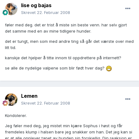
lise og bajas
Skrevet
22. Februar 2008
føler med deg. det er trist å miste sin beste venn. har selv gjort
det samme med en av mine tidligere hunder.
det er tungt, men som med andre ting så går det værste over med
litt tid.
kanskje det hjelper å titte innom til oppdrettere på internett?
se alle de nydelige valpene som blir født hver dag?
Lemen
Skrevet
22. Februar 2008
Kondolerer.
Jeg føler med deg, jeg mistet min kjære Sophus i høst og får
fremdeles klump i halsen bare jeg snakker om han. Det jeg kan si
er at alle opplever tapet av hunden sin forskjellig. Din reaksjon er