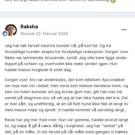
Raksha
Skrevet
22. Februar 2008
Jeg har tatt farvell med tre hunder nå, på kort tid. Og tre
forskjellige hunder skapte tre forskjellige reaksjoner. Sorgen over
Rikke var lammende, knusende, vondt. Jeg ville bare ligge under
teppet på sofaen og overhodet ikke møte verden igjen. Hun
hadde masse livsglede til siste dag.
Sorgen over Aro var anderledes, der kom lettelsen Aya snakker
om mye mer inn i bildet. Han visna bort mellom hendene mine, og
selv om tvilen kommer om jeg burde gjort mer, gitt han mer tid,
ventet på diagnose osv. så vet jeg at han ikke hadde det bra. Det
er mer sårt, og urettferdig, at en så flott hund ikke fikk et langt liv
med masse hopp og sprett. Vi hadde kommet så uendelig langt...
Rexie har jeg mer fred over. Hun var gammel, hadde levd et langt
liv, og slapp å gå å være dårlig i evigheter. Jeg har "ventet" på
det, på en måte. Vi tok farvell på vår måte siste gangen vi møttes.