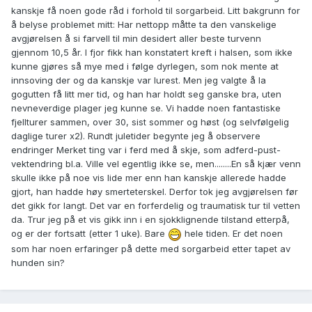
kanskje få noen gode råd i forhold til sorgarbeid. Litt bakgrunn for
å belyse problemet mitt: Har nettopp måtte ta den vanskelige
avgjørelsen å si farvell til min desidert aller beste turvenn
gjennom 10,5 år. I fjor fikk han konstatert kreft i halsen, som ikke
kunne gjøres så mye med i følge dyrlegen, som nok mente at
innsoving der og da kanskje var lurest. Men jeg valgte å la
gogutten få litt mer tid, og han har holdt seg ganske bra, uten
nevneverdige plager jeg kunne se. Vi hadde noen fantastiske
fjellturer sammen, over 30, sist sommer og høst (og selvfølgelig
daglige turer x2). Rundt juletider begynte jeg å observere
endringer Merket ting var i ferd med å skje, som adferd-pust-
vektendring bl.a. Ville vel egentlig ikke se, men........En så kjær venn
skulle ikke på noe vis lide mer enn han kanskje allerede hadde
gjort, han hadde høy smerteterskel. Derfor tok jeg avgjørelsen før
det gikk for langt. Det var en forferdelig og traumatisk tur til vetten
da. Trur jeg på et vis gikk inn i en sjokklignende tilstand etterpå,
og er der fortsatt (etter 1 uke). Bare
hele tiden. Er det noen
som har noen erfaringer på dette med sorgarbeid etter tapet av
hunden sin?