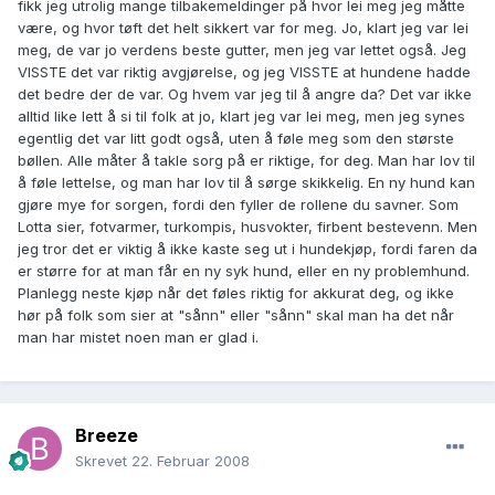
fikk jeg utrolig mange tilbakemeldinger på hvor lei meg jeg måtte
være, og hvor tøft det helt sikkert var for meg. Jo, klart jeg var lei
meg, de var jo verdens beste gutter, men jeg var lettet også. Jeg
VISSTE det var riktig avgjørelse, og jeg VISSTE at hundene hadde
det bedre der de var. Og hvem var jeg til å angre da? Det var ikke
alltid like lett å si til folk at jo, klart jeg var lei meg, men jeg synes
egentlig det var litt godt også, uten å føle meg som den største
bøllen. Alle måter å takle sorg på er riktige, for deg. Man har lov til
å føle lettelse, og man har lov til å sørge skikkelig. En ny hund kan
gjøre mye for sorgen, fordi den fyller de rollene du savner. Som
Lotta sier, fotvarmer, turkompis, husvokter, firbent bestevenn. Men
jeg tror det er viktig å ikke kaste seg ut i hundekjøp, fordi faren da
er større for at man får en ny syk hund, eller en ny problemhund.
Planlegg neste kjøp når det føles riktig for akkurat deg, og ikke
hør på folk som sier at "sånn" eller "sånn" skal man ha det når
man har mistet noen man er glad i.
Breeze
Skrevet
22. Februar 2008