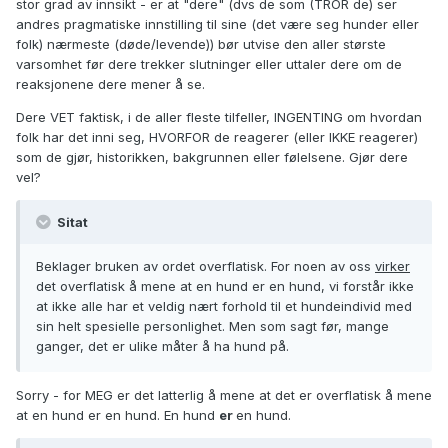
stor grad av innsikt - er at "dere" (dvs de som (TROR de) ser
andres pragmatiske innstilling til sine (det være seg hunder eller
folk) nærmeste (døde/levende)) bør utvise den aller største
varsomhet før dere trekker slutninger eller uttaler dere om de
reaksjonene dere mener å se.
Dere VET faktisk, i de aller fleste tilfeller, INGENTING om hvordan
folk har det inni seg, HVORFOR de reagerer (eller IKKE reagerer)
som de gjør, historikken, bakgrunnen eller følelsene. Gjør dere
vel?
Sitat
Beklager bruken av ordet overflatisk. For noen av oss
virker
det overflatisk å mene at en hund er en hund, vi forstår ikke
at ikke alle har et veldig nært forhold til et hundeindivid med
sin helt spesielle personlighet. Men som sagt før, mange
ganger, det er ulike måter å ha hund på.
Sorry - for MEG er det latterlig å mene at det er overflatisk å mene
at en hund er en hund. En hund
er
en hund.