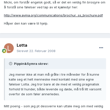
Micki, om forstår engelsk godt, så er det en veldig fin brosjyre om
å forstå sine følelser ved tap av et kjæledyr her:
http://www.avma.org/communications/brochur...ss_brochure.pdf
Håper den kan være til hjelp.
Lotta
Skrevet
22. Februar 2008
Pippin&Symra skrev:
Jeg mener ikke at man må gråte i tre måneder for å kunne
kalle seg et helt menneske med kontakt med sine egne
følelser Lotta. Jeg tror bare at de med et veldig pragmatisk
forhold til hunder, både levende og døde, må trå litt varsomt
overfor de som føler annerledes.
Mitt poeng - som jeg pt dessverre kan uttale meg om med veldig