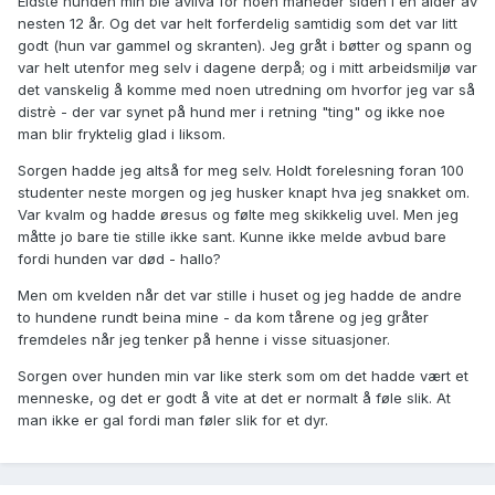
Eldste hunden min ble avliva for noen måneder siden i en alder av
nesten 12 år. Og det var helt forferdelig samtidig som det var litt
godt (hun var gammel og skranten). Jeg gråt i bøtter og spann og
var helt utenfor meg selv i dagene derpå; og i mitt arbeidsmiljø var
det vanskelig å komme med noen utredning om hvorfor jeg var så
distrè - der var synet på hund mer i retning "ting" og ikke noe
man blir fryktelig glad i liksom.
Sorgen hadde jeg altså for meg selv. Holdt forelesning foran 100
studenter neste morgen og jeg husker knapt hva jeg snakket om.
Var kvalm og hadde øresus og følte meg skikkelig uvel. Men jeg
måtte jo bare tie stille ikke sant. Kunne ikke melde avbud bare
fordi hunden var død - hallo?
Men om kvelden når det var stille i huset og jeg hadde de andre
to hundene rundt beina mine - da kom tårene og jeg gråter
fremdeles når jeg tenker på henne i visse situasjoner.
Sorgen over hunden min var like sterk som om det hadde vært et
menneske, og det er godt å vite at det er normalt å føle slik. At
man ikke er gal fordi man føler slik for et dyr.