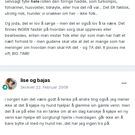
selvsagt fylle
hele
rollen den forrige hadde, som turkompis,
fotvarmer, husvokter, tidrøyte, eller hva det nå var... Det ER faktisk,
utrolig nok, hunder vi snakker om her - ikke folk...
Og joda, det er lov å sørge - men det er også lov å la være. Det
finnes INGEN fasiter på hvordan sorg skal oppleves eller
bearbeides, enten man mister folk eller dyr som man har hatt et
nært forhold til - men gudene skal vite at det er mange som har
meninger om hvordan man skal HA det - og TA det. It pisses me
off, BIG TIME!
lise og bajas
Skrevet
22. Februar 2008
i sorgen kan det være godt å tenke på andre ting også. jeg mener
ikke at det å kjøpe ny hund hjelper å glemme sin gamle venn. men
det å se på eller ha en tanke om at en dag kanskje å kjøpe en ny
venn kan hjelpe ett sorgtungt hjerte i hverdagen. går ikke an å
bare bytte ut med ny hund nei...det har jeg ingen tro på.