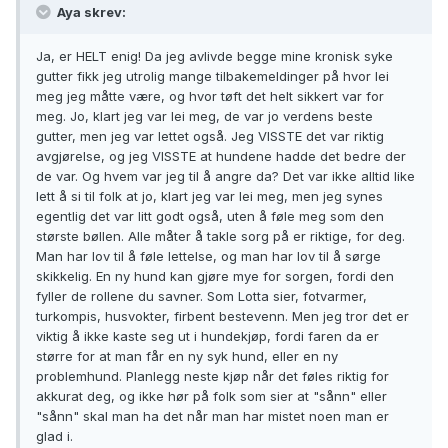
Aya skrev:
Ja, er HELT enig! Da jeg avlivde begge mine kronisk syke
gutter fikk jeg utrolig mange tilbakemeldinger på hvor lei
meg jeg måtte være, og hvor tøft det helt sikkert var for
meg. Jo, klart jeg var lei meg, de var jo verdens beste
gutter, men jeg var lettet også. Jeg VISSTE det var riktig
avgjørelse, og jeg VISSTE at hundene hadde det bedre der
de var. Og hvem var jeg til å angre da? Det var ikke alltid like
lett å si til folk at jo, klart jeg var lei meg, men jeg synes
egentlig det var litt godt også, uten å føle meg som den
største bøllen. Alle måter å takle sorg på er riktige, for deg.
Man har lov til å føle lettelse, og man har lov til å sørge
skikkelig. En ny hund kan gjøre mye for sorgen, fordi den
fyller de rollene du savner. Som Lotta sier, fotvarmer,
turkompis, husvokter, firbent bestevenn. Men jeg tror det er
viktig å ikke kaste seg ut i hundekjøp, fordi faren da er
større for at man får en ny syk hund, eller en ny
problemhund. Planlegg neste kjøp når det føles riktig for
akkurat deg, og ikke hør på folk som sier at "sånn" eller
"sånn" skal man ha det når man har mistet noen man er
glad i.