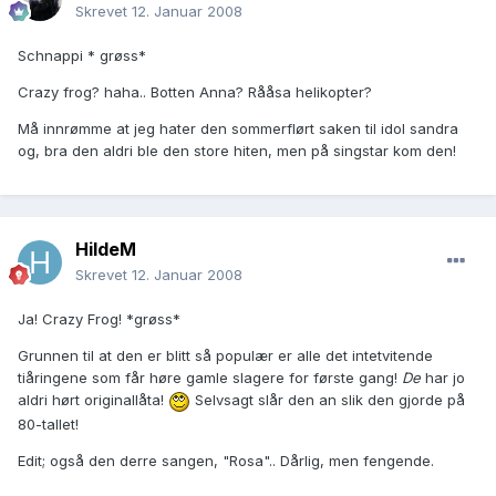
Skrevet
12. Januar 2008
Schnappi * grøss*
Crazy frog? haha.. Botten Anna? Rååsa helikopter?
Må innrømme at jeg hater den sommerflørt saken til idol sandra
og, bra den aldri ble den store hiten, men på singstar kom den!
HildeM
Skrevet
12. Januar 2008
Ja! Crazy Frog! *grøss*
Grunnen til at den er blitt så populær er alle det intetvitende
tiåringene som får høre gamle slagere for første gang!
De
har jo
aldri hørt originallåta!
Selvsagt slår den an slik den gjorde på
80-tallet!
Edit; også den derre sangen, "Rosa".. Dårlig, men fengende.