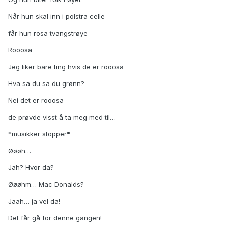
Når hun skal inn i polstra celle
får hun rosa tvangstrøye
Rooosa
Jeg liker bare ting hvis de er rooosa
Hva sa du sa du grønn?
Nei det er rooosa
de prøvde visst å ta meg med til…
*musikker stopper*
Øøøh…
Jah? Hvor da?
Øøøhm… Mac Donalds?
Jaah… ja vel da!
Det får gå for denne gangen!