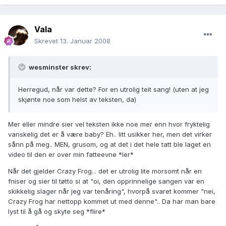
Vala
Skrevet
13. Januar 2008
wesminster skrev:
Herregud, når var dette? For en utrolig teit sang! (uten at jeg
skjønte noe som helst av teksten, da)
Mer eller mindre sier vel teksten ikke noe mer enn hvor fryktelig
vanskelig det er å være baby? Eh.. litt usikker her, men det virker
sånn på meg.. MEN, grusom, og at det i det hele tatt ble laget en
video til den er over min fatteevne *ler*
Når det gjelder Crazy Frog... det er utrolig lite morsomt når en
fniser og sier til tøtto si at "oi, den opprinnelige sangen var en
skikkelig slager når jeg var tenåring", hvorpå svaret kommer "nei,
Crazy Frog har nettopp kommet ut med denne".. Da har man bare
lyst til å gå og skyte seg *flire*