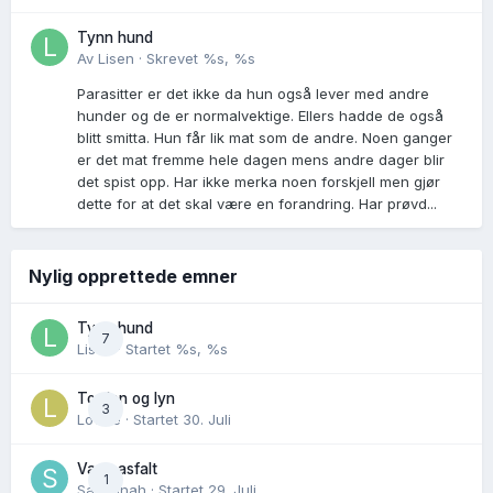
Tynn hund
Av
Lisen
·
Skrevet
%s, %s
Parasitter er det ikke da hun også lever med andre
hunder og de er normalvektige. Ellers hadde de også
blitt smitta. Hun får lik mat som de andre. Noen ganger
er det mat fremme hele dagen mens andre dager blir
det spist opp. Har ikke merka noen forskjell men gjør
dette for at det skal være en forandring. Har prøvd...
Nylig opprettede emner
Tynn hund
7
Lisen
· Startet
%s, %s
Torden og lyn
3
Lovise
· Startet
30. Juli
Varm asfalt
1
Savannah
· Startet
29. Juli