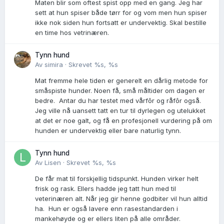
Maten blir som oftest spist opp med en gang. Jeg har
sett at hun spiser både tørr for og vom men hun spiser
ikke nok siden hun fortsatt er undervektig. Skal bestille
en time hos vetrinæren.
Tynn hund
Av
simira
·
Skrevet
%s, %s
Mat fremme hele tiden er generelt en dårlig metode for
småspiste hunder. Noen få, små måltider om dagen er
bedre. Antar du har testet med vårfôr og råfôr også.
Jeg ville nå uansett tatt en tur til dyrlegen og utelukket
at det er noe galt, og få en profesjonell vurdering på om
hunden er undervektig eller bare naturlig tynn.
Tynn hund
Av
Lisen
·
Skrevet
%s, %s
De får mat til forskjellig tidspunkt. Hunden virker helt
frisk og rask. Ellers hadde jeg tatt hun med til
veterinæren alt. Når jeg gir henne godbiter vil hun alltid
ha. Hun er også lavere enn rasestandarden i
mankehøyde og er ellers liten på alle områder.