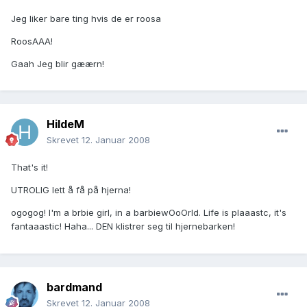
Jeg liker bare ting hvis de er roosa
RoosAAA!
Gaah Jeg blir gæærn!
HildeM
Skrevet
12. Januar 2008
That's it!
UTROLIG lett å få på hjerna!
ogogog! I'm a brbie girl, in a barbiewOoOrld. Life is plaaastc, it's
fantaaastic! Haha... DEN klistrer seg til hjernebarken!
bardmand
Skrevet
12. Januar 2008